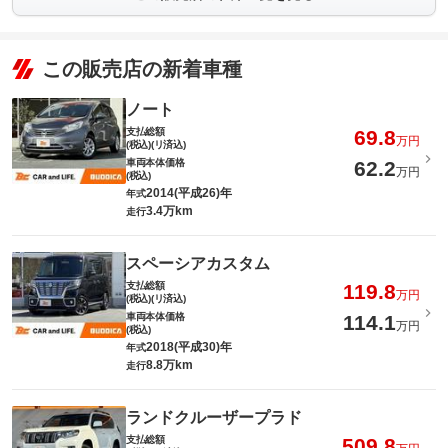
この販売店の新着車種
ノート
支払総額
69.8
万円
(税込)(リ済込)
車両本体価格
62.2
万円
(税込)
2014(平成26)年
年式
3.4万km
走行
スペーシアカスタム
支払総額
119.8
万円
(税込)(リ済込)
車両本体価格
114.1
万円
(税込)
2018(平成30)年
年式
8.8万km
走行
ランドクルーザープラド
支払総額
509.8