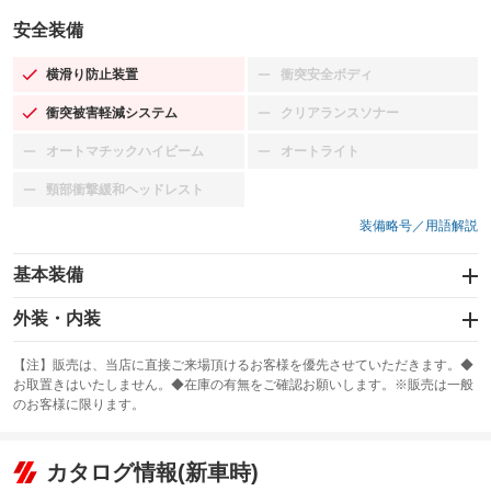
安全装備
横滑り防止装置
衝突安全ボディ
：装備あり
：装備なし
衝突被害軽減システム
クリアランスソナー
：装備あり
：装備なし
オートマチックハイビーム
オートライト
：装備なし
：装備なし
頸部衝撃緩和ヘッドレスト
：装備なし
装備略号／用語解説
基本装備
エアバッグ
外装・内装
：装備なし
スライドドア
カーナビ：SDナビ
：装備なし
：装備あり
【注】販売は、当店に直接ご来場頂けるお客様を優先させていただきます。◆
お取置きはいたしません。◆在庫の有無をご確認お願いします。※販売は一般
サンルーフ
ABS
TV：フルセグ
：装備なし
：装備あり
：装備あり
のお客様に限ります。
エアコン
Wエアコン
オーディオ：ミュージックプレイヤー接続可
：装備あり
：装備なし
：装備あり
リフトアップ
パワーステアリング
カタログ情報(新車時)
ビジュアル
：装備なし
：装備あり
：装備なし