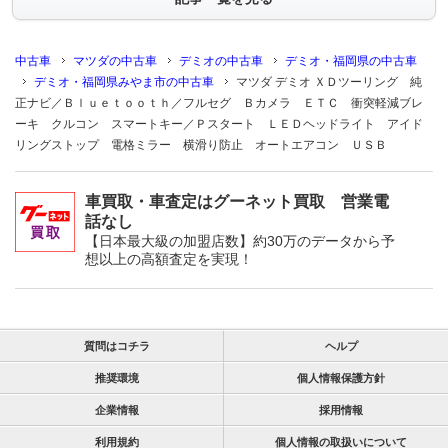
中古車
マツダの中古車
デミオの中古車
デミオ・福岡県の中古車
デミオ・福岡県みやま市の中古車
マツダ デミオ ＸＤツーリング 純
正ナビ／Ｂｌｕｅｔｏｏｔｈ／フルセグ Ｂカメラ ＥＴＣ 衝突軽減ブレ
ーキ クルコン スマートキー／Ｐスタート ＬＥＤヘッドライト アイド
リングストップ 電格ミラー 横滑り防止 オートエアコン ＵＳＢ
車買取・車査定はグーネット買取 営業電
話なし
【日本最大級の加盟店数】約30万のデータから予
想以上の高額査定を実現！
質問はコチラ
ヘルプ
推奨環境
個人情報保護方針
企業情報
採用情報
利用規約
個人情報の取扱いについて