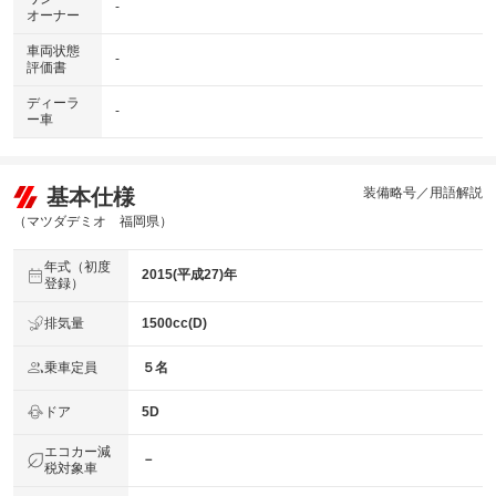
-
オーナー
車両状態
-
評価書
ディーラ
-
ー車
基本仕様
装備略号／用語解説
（マツダデミオ 福岡県）
年式（初度
2015(平成27)年
登録）
排気量
1500cc(D)
乗車定員
５名
ドア
5D
エコカー減
－
税対象車