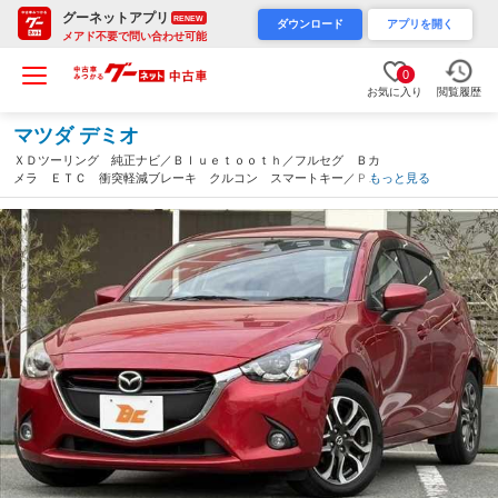
グーネットアプリ
RENEW
ダウンロード
アプリを開く
メアド不要で問い合わせ可能
0
お気に入り
閲覧履歴
マツダ デミオ
ＸＤツーリング 純正ナビ／Ｂｌｕｅｔｏｏｔｈ／フルセグ Ｂカ
メラ ＥＴＣ 衝突軽減ブレーキ クルコン スマートキー／Ｐス
もっと見る
タート ＬＥＤヘッドライト アイドリングストップ 電格ミラ
ー 横滑り防止 オートエアコン ＵＳＢ（福岡県）