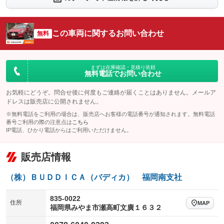
シートエアコン
全周囲カメラ
：装備なし
：装備なし
サイドカメラ
ルーフレール
この車両に関するお問い合わせ
：装備なし
無料
：装備なし
エアサスペンション
ヘッドライトウォッシャー
：装備なし
：装備なし
装備略号／用語解説
まずは在庫確認・見積り依頼
無料電話でお問い合わせ
お気軽にどうぞ。問合せ後に何度もご連絡が届くことはありません。メールア
ドレスは販売店に公開されません。
※無料電話をご利用の場合は、販売店へお客様の電話番号が通知されます。無料電話
番号ご利用の際の注意点は
こちら
IP電話、ひかり電話からはご利用いただけません。
販売店情報
（株）ＢＵＤＤＩＣＡ（バディカ） 福岡南支社
835-0022
住所
MAP
福岡県みやま市瀬高町文廣１６３２