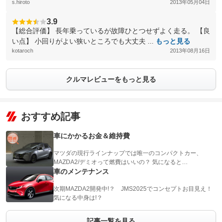
s.hiroto
2013年05月04日
3.9
【総合評価】 長年乗っているが故障ひとつせずよく走る。 【良
い点】 小回りがよい狭いところでも大丈夫 ...
もっと見る
kotaroch
2013年08月16日
クルマレビューをもっと見る
おすすめ記事
車にかかるお金＆維持費
マツダの現行ラインナップでは唯一のコンパクトカー、
MAZDA2/デミオって燃費はいいの？ 気になると…
車のメンテナンス
次期MAZDA2開発中!？ JMS2025でコンセプトお目見え！
気になる中身は!？
記事一覧を見る