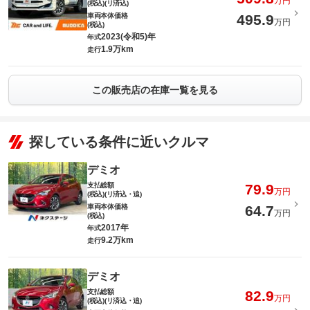
万円
(税込)(リ済込)
車両本体価格
495.9
万円
(税込)
2023(令和5)年
年式
1.9万km
走行
この販売店の在庫一覧を見る
探している条件に近いクルマ
デミオ
支払総額
79.9
万円
(税込)(リ済込・追)
車両本体価格
64.7
万円
(税込)
2017年
年式
9.2万km
走行
デミオ
支払総額
82.9
万円
(税込)(リ済込・追)