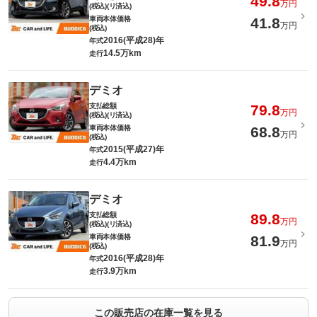
49.8
万円
(税込)(リ済込)
車両本体価格
41.8
万円
(税込)
2016(平成28)年
年式
14.5万km
走行
デミオ
支払総額
79.8
万円
(税込)(リ済込)
車両本体価格
68.8
万円
(税込)
2015(平成27)年
年式
4.4万km
走行
デミオ
支払総額
89.8
万円
(税込)(リ済込)
車両本体価格
81.9
万円
(税込)
2016(平成28)年
年式
3.9万km
走行
この販売店の在庫一覧を見る