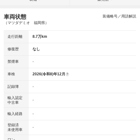
車両状態
装備略号／用語解説
（マツダデミオ 福岡県）
走行距離
8.7万km
修復歴
なし
禁煙車
-
車検
2026(令和8)年12月
?
記録簿
-
輸入認定
-
中古車
輸入経路
-
登録済
-
未使用車
ワン