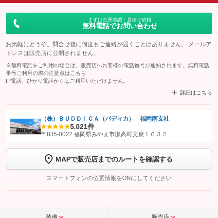
まずは在庫確認・見積り依頼
無料電話でお問い合わせ
お気軽にどうぞ。問合せ後に何度もご連絡が届くことはありません。 メールア
ドレスは販売店に公開されません。
※無料電話をご利用の場合は、販売店へお客様の電話番号が通知されます。無料電話
番号ご利用の際の注意点は
こちら
IP電話、ひかり電話からはご利用いただけません。
詳細はこちら
（株）ＢＵＤＤＩＣＡ（バディカ） 福岡南支社
5.0
21件
【STEP1】
認証画面でグーネットを友だち追加してから「許可する」ボタンを押
〒835-0022 福岡県みやま市瀬高町文廣１６３２
します
MAPで販売店までのルートを確認する
【STEP2】
トーク画面で
ボタンをタップして問い合わせを
完了してください。
スマートフォンの位置情報をONにしてください
こちら
装備
販売店