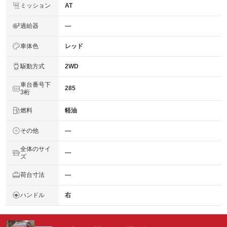
ミッション
AT
過給器
―
車体色
レッド
駆動方式
2WD
車台番号下
285
3桁
燃料
軽油
その他
―
全体のサイ
―
ズ
荷台寸法
―
ハンドル
右