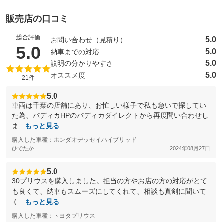
販売店の口コミ
総合評価
5.0
お問い合わせ（見積り）
（5点満点中）
5.0
5.0
納車までの対応
5.0
説明の分かりやすさ
5.0
オススメ度
21件
5.0
車両は千葉の店舗にあり、お忙しい様子で私も急いで探してい
た為、バディカHPのバディカダイレクトから再度問い合わせし
ま...
もっと見る
購入した車種：ホンダオデッセイハイブリッド
ひでたか
2024年08月27日
5.0
30プリウスを購入しました。担当の方やお店の方の対応がとて
も良くて、納車もスムーズにしてくれて、相談も真剣に聞いて
く...
もっと見る
購入した車種：トヨタプリウス