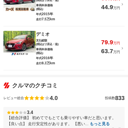
(税込)(リ済込・追)
車両本体価格
44.9
万円
(税込)
2015年
年式
7.5万km
走行
デミオ
支払総額
79.9
万円
(税込)(リ済込・追)
車両本体価格
63.7
万円
(税込)
2016年
年式
8.3万km
走行
クルマのクチコミ
4.0
833
レビュー総合
投稿数
3.4
【総合評価】 初めてでもとても乗りやすい車だと思います。
【良い点】 走行安定性があります。 【悪い...
もっと見る