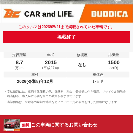
このクルマは2026/05/21まで掲載されていた車輛です。
掲載終了
走行距離
年式
修復歴
排気量
8.7
2015
1500
なし
万km
(平成27)年
cc(D)
車検
車体色
2026(令和8)年12月
レッド
支払総額には、車両本体価格の他、保険料、税金、登録等に伴う費用、リサイクル預託金
相当額等、購入時に必要な全ての費用が含まれています。
当該価格は、登録等の時期や地域などについて一定の条件を付した価格になります。
この車両に関するお問い合わせ
無料