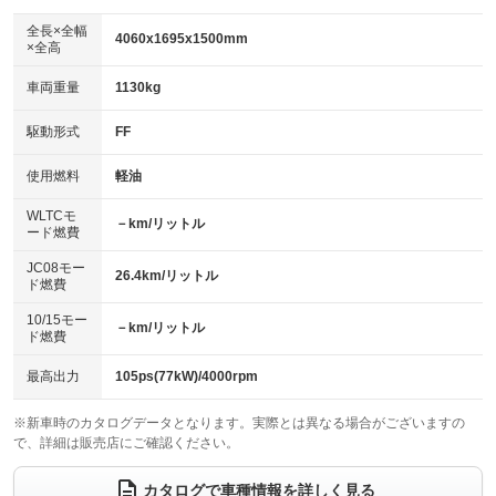
ダウンヒルアシストコントロール
アルミホイール：16インチ
：装備なし
：装備あり
全長×全幅
4060x1695x1500mm
×全高
パワーウィンドウ
盗難防止システム
革シート
ハーフレザーシート
：装備あり
：装備あり
：装備あり
：装備なし
車両重量
1130kg
アイドリングストップ
ドライブレコーダー
キーレス
LEDヘッドランプ
：装備あり
：装備なし
：装備あり
：装備あり
USB入力端子
Bluetooth接続
駆動形式
FF
HID(キセノンライト)
ポータブルナビ
：装備なし
：装備なし
：装備なし
：装備なし
100V電源
クリーンディーゼル
バックカメラ
ETC
使用燃料
軽油
：装備なし
：装備なし
：装備あり
：装備あり
センターデフロック
エアロ
スマートキー
：装備なし
WLTCモ
：装備なし
：装備あり
－km/リットル
ード燃費
レンタカーアップ
展示・試乗車
ローダウン
ランフラットタイヤ
：装備なし
：装備なし
：装備なし
：装備なし
JC08モー
26.4km/リットル
ド燃費
電動格納ミラー
パワーシート
3列シート
：装備なし
：装備なし
：装備なし
10/15モー
装備略号／用語解説
－km/リットル
ベンチシート
フルフラットシート
ド燃費
：装備なし
：装備なし
チップアップシート
オットマン
：装備なし
：装備なし
最高出力
105ps(77kW)/4000rpm
電動格納サードシート
シートヒーター
：装備なし
：装備なし
※新車時のカタログデータとなります。実際とは異なる場合がございますの
で、詳細は販売店にご確認ください。
ウォークスルー
後席モニター
：装備なし
：装備なし
電動リアゲート
フロントカメラ
カタログで車種情報を詳しく見る
：装備なし
：装備なし