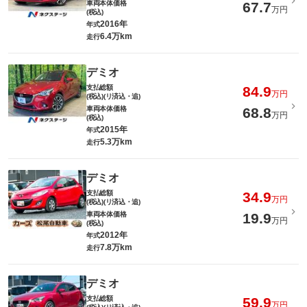
車両本体価格
67.7
万円
(税込)
2016年
年式
6.4万km
走行
デミオ
支払総額
84.9
万円
(税込)(リ済込・追)
車両本体価格
68.8
万円
(税込)
2015年
年式
5.3万km
走行
デミオ
支払総額
34.9
万円
(税込)(リ済込・追)
車両本体価格
19.9
万円
(税込)
2012年
年式
7.8万km
走行
デミオ
支払総額
59.9
万円