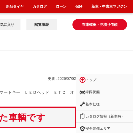
新品タイヤ
カタログ
ローン
保険
新車・中古車マガジン
気に入り
閲覧履歴
在庫確認・見積り依頼
Ｔ
更新 : 2026/07/02
トップ
車両状態
マートキー ＬＥＤヘッド ＥＴＣ オ
基本仕様
いた車輌です
カタログ情報（新車時）
安全装備エリア