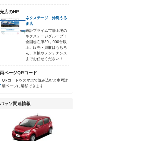
売店のHP
ネクステージ 沖縄うる
ま店
東証プライム市場上場の
ネクステージグループ！
全国総在庫30，000台以
上。販売・買取はもちろ
ん、車検やメンテナンス
までお任せください！
両ページQRコード
QRコードをスマホで読み込むと車両詳
細ページに遷移できます
パッソ関連情報