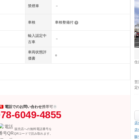
禁煙車
－
車検
車検整備付
輸入認定中
－
古車
車両状態評
○
価書
住
営
定
電話でのお問い合わせ
携帯可
料
78-6049-4855
店
販売店への無料電話番号を
店
QRコードで読み取れます。
販