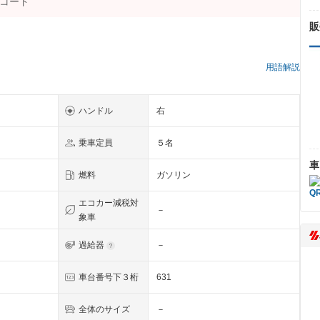
販
用語解説
ハンドル
右
乗車定員
５名
車
燃料
ガソリン
エコカー減税対
－
象車
過給器
－
Ｉ
車台番号下３桁
631
全体のサイズ
－