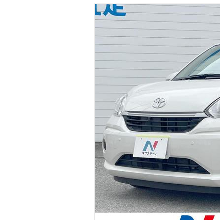
マガジン
車カタログ
自動車ローン
保険
レビュー
価格相場
教習所
用語集