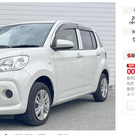
2
(令
無料
00
販売
住所
販売
エリ