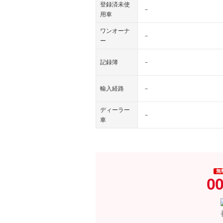
登録済未使
－
用車
ワンオーナ
－
ー
記録簿
－
輸入経路
－
ディーラー
－
車
無
00