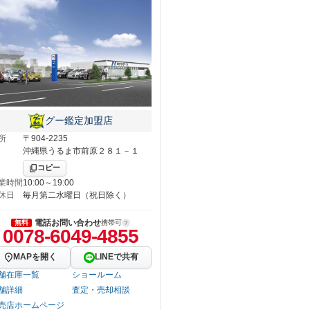
グー鑑定加盟店
所
〒904-2235
沖縄県うるま市前原２８１－１
コピー
業時間
10:00～19:00
休日
毎月第二水曜日（祝日除く）
電話お問い合わせ
無料
携帯可
0078-6049-4855
MAPを開く
LINEで共有
舗在庫一覧
ショールーム
舗詳細
査定・売却相談
売店ホームページ