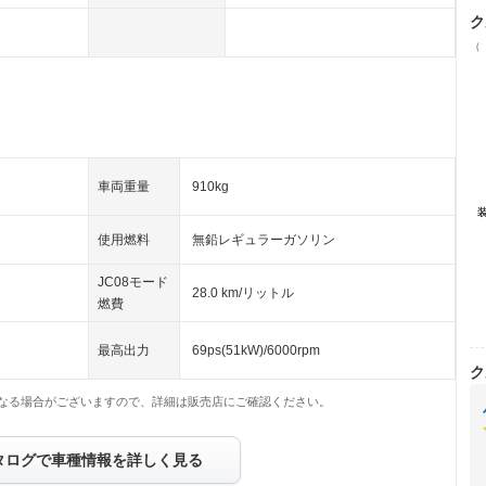
ク
（
車両重量
910kg
使用燃料
無鉛レギュラーガソリン
JC08モード
28.0 km/リットル
燃費
最高出力
69ps(51kW)/6000rpm
ク
なる場合がございますので、詳細は販売店にご確認ください。
タログで車種情報を詳しく見る