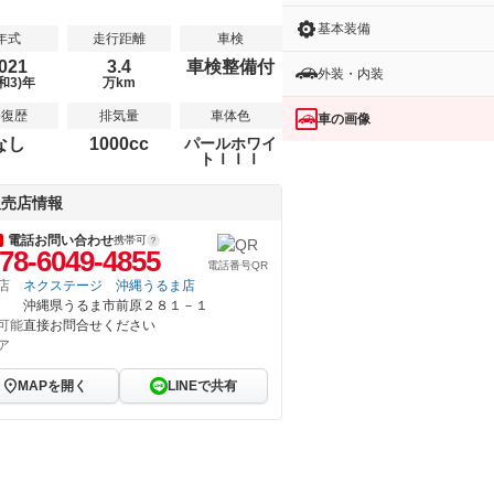
基本装備
年式
走行距離
車検
021
3.4
車検整備付
外装・内装
和3)年
万km
修復歴
排気量
車体色
車の画像
なし
1000cc
パールホワイ
トＩＩＩ
販売店情報
電話お問い合わせ
携帯可
78-6049-4855
電話番号QR
店
ネクステージ 沖縄うるま店
沖縄県うるま市前原２８１－１
可能
直接お問合せください
ア
MAPを開く
LINEで共有