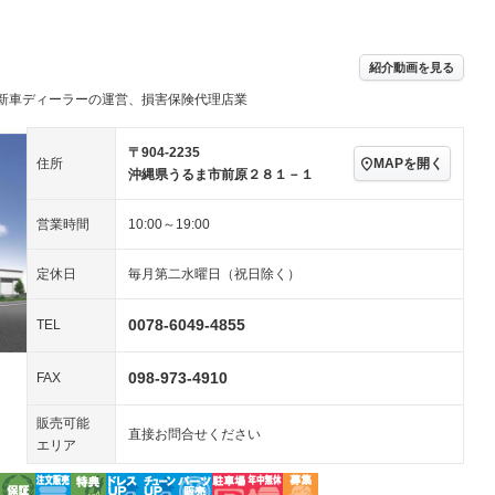
／ミュージック
－ビジュアル
アルミホイール
－
－
ングストップ
ドライブレコーダー
USB入力端子
－
ハーフレザーシート
キーレス
－
紹介動画を見る
クリーンディーゼル
センターデフロック
－
－
新車ディーラーの運営、損害保険代理店業
セノンライト)
ポータブルナビ
バックカメラ
－
乗車
電動格納ミラー
スマートキー
ローダウン
－
〒904-2235
MAPを開く
住所
装備略号／用語解説
沖縄県うるま市前原２８１－１
ート
3列シート
ベンチシート
－
－
営業時間
10:00～19:00
ップシート
オットマン
電動格納サードシート
－
－
スルー
後席モニター
電動リアゲート
－
－
定休日
毎月第二水曜日（祝日除く）
アコン
全周囲カメラ
サイドカメラ
－
0078-6049-4855
TEL
ペンション
098-973-4910
FAX
装備略号／用語解説
販売可能
直接お問合せください
エリア