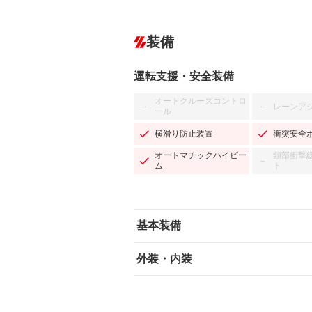
装備
運転支援・安全装備
オートクルーズコントロ
レーンア
－
－
ール
横滑り防止装置
衝突安全
オートマチックハイビー
頸部衝撃
－
ム
ト
基本装備
外装・内装
エアバッグ：運転席/助手席
ABS
エアコン
カーナビ：SDナビ
ダウンヒルアシストコントロール