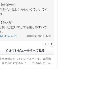
【総合評価】
スタイルもよく かわいくていいです
ね。
【良い点】
小回りが効いてとても乗りやすいで
す。
あいちゃん で...
2018年05月26日投稿
【悪い点】
今のところきがつかないです。
クルマレビューをすべて見る
該当車種に対してのレビューです。表示物
、販売店に対するレビューではありません。