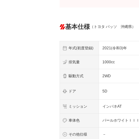
基本仕様
（トヨタ パッソ 沖縄県）
年式(初度登録)
2021(令和3)年
排気量
1000cc
駆動方式
2WD
ドア
5D
ミッション
インパネAT
車体色
パールホワイトＩＩ
その他仕様
－