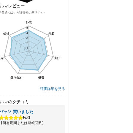
ルマレビュー
「普通=3.0」が評価軸の基準です）
外装
外装
5
5
4
4
価格
価格
内装
内装
3
3
2
2
1
1
装備
装備
走行
走行
乗り心地
乗り心地
燃費
燃費
評価詳細を見る
ルマのクチコミ
パッソ 買いました
5.0
【所有期間または運転回数】