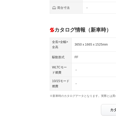
荷台寸法
－
カタログ情報（新車時）
全長×全幅×
3650 x 1665 x 1525mm
全高
駆動形式
FF
WLTCモー
－
ド燃費
10/15モード
－
燃費
※新車時のカタログデータとなります。実際とは異
カ