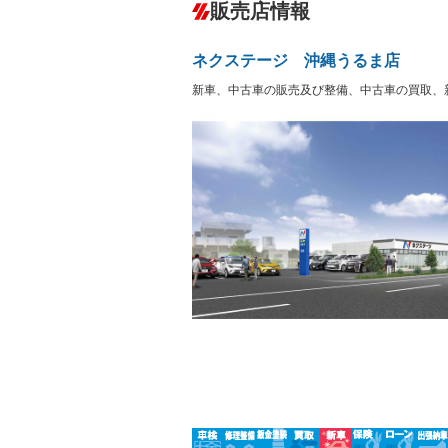
－
販売店情報
オーディオ：CDまたはCDチェンジャー
プレイヤー接続可
盗難防止システム
アイドリ
ヘッドライトウォッシャ
革シート
－
－
ネクステージ 沖縄うるま店
ー
Bluetooth接続
100V電源
－
新車、中古車の販売及び整備、中古車の買取、
LEDヘッドランプ
HID(キ
－
レンタカーアップ
展示・試
－
－
ETC
エアロ
－
ランフラットタイヤ
パワーシ
－
－
フルフラットシート
チップア
－
－
シートヒーター
ウォーク
－
－
フロントカメラ
シートエ
－
－
ルーフレール
エアサス
－
－