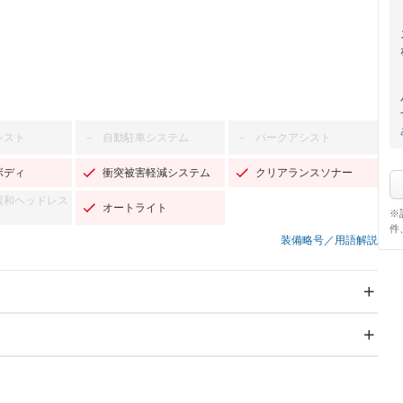
シスト
自動駐車システム
パークアシスト
－
－
ボディ
衝突被害軽減システム
クリアランスソナー
緩和ヘッドレス
オートライト
※
件
装備略号／用語解説
スライドドア
サンルーフ
－
－
Wエアコン
リフトアップ
－
－
TV：ワンセグ
パワーステアリング
パワーウィンドウ