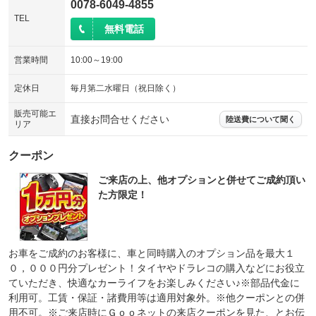
0078-6049-4855
TEL
無料電話
営業時間
10:00～19:00
定休日
毎月第二水曜日（祝日除く）
販売可能エ
直接お問合せください
陸送費について聞く
リア
クーポン
ご来店の上、他オプションと併せてご成約頂い
た方限定！
お車をご成約のお客様に、車と同時購入のオプション品を最大１
０，０００円分プレゼント！タイヤやドラレコの購入などにお役立
ていただき、快適なカーライフをお楽しみください♪※部品代金に
利用可。工賃・保証・諸費用等は適用対象外。※他クーポンとの併
用不可。※ご来店時にＧｏｏネットの来店クーポンを見た、とお伝