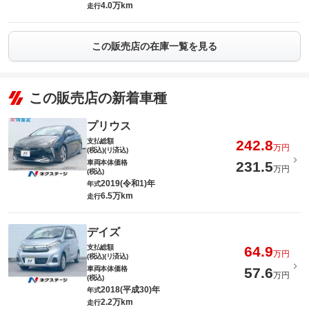
4.0万km
走行
この販売店の在庫一覧を見る
この販売店の新着車種
プリウス
支払総額
242.8
万円
(税込)(リ済込)
車両本体価格
231.5
万円
(税込)
2019(令和1)年
年式
6.5万km
走行
デイズ
支払総額
64.9
万円
(税込)(リ済込)
車両本体価格
57.6
万円
(税込)
2018(平成30)年
年式
2.2万km
走行