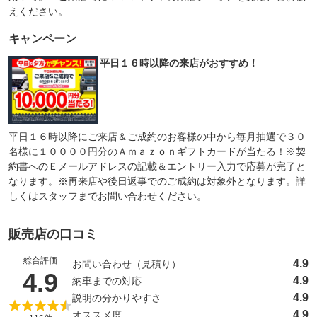
えください。
キャンペーン
平日１６時以降の来店がおすすめ！
平日１６時以降にご来店＆ご成約のお客様の中から毎月抽選で３０
名様に１００００円分のＡｍａｚｏｎギフトカードが当たる！※契
約書へのＥメールアドレスの記載＆エントリー入力で応募が完了と
なります。※再来店や後日返事でのご成約は対象外となります。詳
しくはスタッフまでお問い合わせください。
販売店の口コミ
総合評価
4.9
お問い合わせ（見積り）
（5点満点中）
4.9
4.9
納車までの対応
4.9
説明の分かりやすさ
4.9
オススメ度