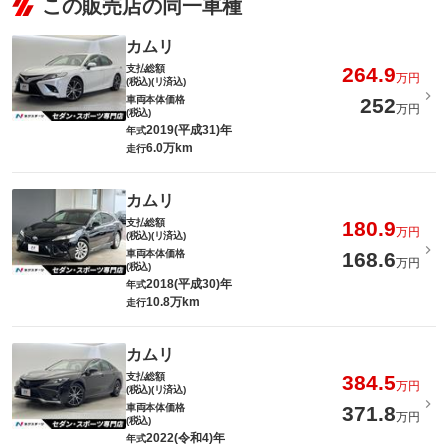
この販売店の同一車種
カムリ
支払総額
264.9
万円
(税込)(リ済込)
車両本体価格
252
万円
(税込)
2019(平成31)年
年式
6.0万km
走行
カムリ
支払総額
180.9
万円
(税込)(リ済込)
車両本体価格
168.6
万円
(税込)
2018(平成30)年
年式
10.8万km
走行
カムリ
支払総額
384.5
万円
(税込)(リ済込)
車両本体価格
371.8
万円
(税込)
2022(令和4)年
年式