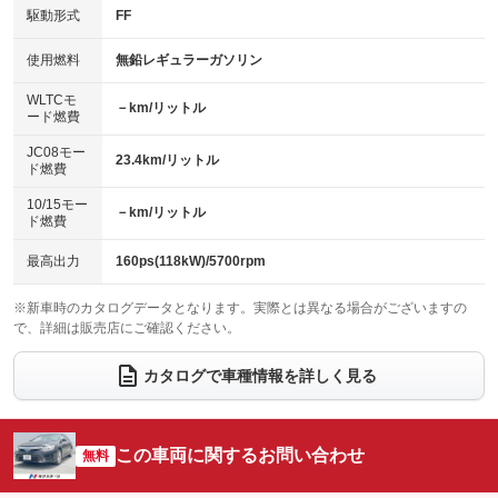
USB入力端子
Bluetooth接続
駆動形式
FF
HID(キセノンライト)
ポータブルナビ
：装備なし
：装備あり
：装備あり
：装備なし
100V電源
クリーンディーゼル
バックカメラ
ETC
使用燃料
無鉛レギュラーガソリン
：装備なし
：装備なし
：装備あり
：装備なし
センターデフロック
エアロ
スマートキー
：装備なし
WLTCモ
：装備なし
：装備あり
－km/リットル
ード燃費
レンタカーアップ
展示・試乗車
ローダウン
ランフラットタイヤ
：装備なし
：装備なし
：装備なし
：装備なし
JC08モー
23.4km/リットル
ド燃費
電動格納ミラー
パワーシート
3列シート
：装備あり
：装備あり
：装備なし
10/15モー
装備略号／用語解説
－km/リットル
ベンチシート
フルフラットシート
ド燃費
：装備なし
：装備なし
チップアップシート
オットマン
：装備なし
：装備なし
最高出力
160ps(118kW)/5700rpm
電動格納サードシート
シートヒーター
：装備なし
：装備なし
※新車時のカタログデータとなります。実際とは異なる場合がございますの
で、詳細は販売店にご確認ください。
ウォークスルー
後席モニター
：装備なし
：装備なし
電動リアゲート
フロントカメラ
カタログで車種情報を詳しく見る
：装備なし
：装備なし
シートエアコン
全周囲カメラ
：装備なし
：装備なし
サイドカメラ
ルーフレール
この車両に関するお問い合わせ
：装備なし
無料
：装備なし
エアサスペンション
ヘッドライトウォッシャー
：装備なし
：装備なし