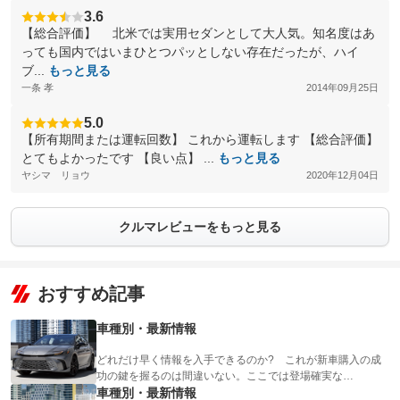
3.6
【総合評価】 北米では実用セダンとして大人気。知名度はあ
っても国内ではいまひとつパッとしない存在だったが、ハイ
ブ...
もっと見る
一条 孝
2014年09月25日
5.0
【所有期間または運転回数】 これから運転します 【総合評価】
とてもよかったです 【良い点】 ...
もっと見る
ヤシマ リョウ
2020年12月04日
クルマレビューをもっと見る
おすすめ記事
車種別・最新情報
どれだけ早く情報を入手できるのか? これが新車購入の成
功の鍵を握るのは間違いない。ここでは登場確実な…
車種別・最新情報