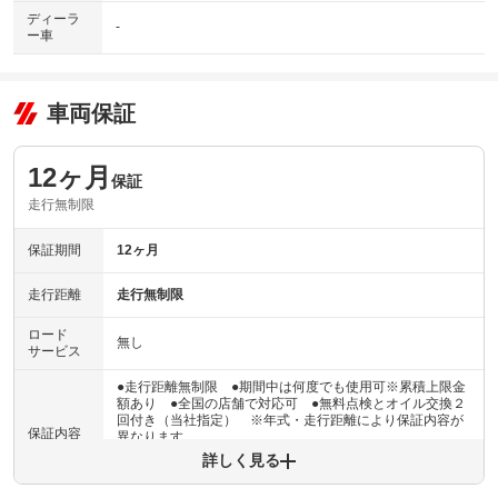
ディーラ
-
ー車
車両保証
12ヶ月
保証
走行無制限
保証期間
12ヶ月
走行距離
走行無制限
ロード
無し
サービス
●走行距離無制限 ●期間中は何度でも使用可※累積上限金
額あり ●全国の店舗で対応可 ●無料点検とオイル交換２
回付き（当社指定） ※年式・走行距離により保証内容が
保証内容
異なります
詳しく見る
保証内容について問い合わせる