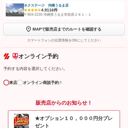
ネクステージ 沖縄うるま店
4.9
116件
【STEP1】
認証画面でグーネットを友だち追加してから「許可する」ボタンを押
〒904-2235 沖縄県うるま市前原２８１－１
します
MAPで販売店までのルートを確認する
【STEP2】
トーク画面で
ボタンをタップして問い合わせを
完了してください。
スマートフォンの位置情報をONにしてください
こちら
オンライン予約
予約する内容を選択してください。
来店
オンライン商談予約
?
販売店からのお知らせ！
★オプション１０，０００円分プレ
ゼント