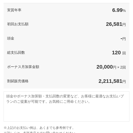
このパックの見積もり依頼（無料）
備考
－
6.99
実質年率
%
このパックの見積もり依頼（無料）
26,581
初回お支払額
円
-
頭金
円
120
総支払回数
回
20,000
ボーナス月加算金額
円 × 2回
2,211,581
割賦販売価格
円
頭金やボーナス加算額・支払回数の変更など、お客様に最適なお支払いプ
ランのご提案が可能です。お気軽にご用命ください。
※上記のお支払い例は、あくまでも参考例です。