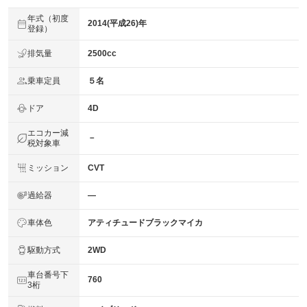
年式（初度
2014(平成26)年
登録）
排気量
2500cc
乗車定員
５名
ドア
4D
エコカー減
－
税対象車
ミッション
CVT
過給器
―
車体色
アティチュードブラックマイカ
駆動方式
2WD
車台番号下
760
3桁