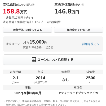
支払総額
車両本体価格
(税込/リ済込)
(税込)
158.8
146.8
万円
万円
（諸費用12万円を含む）
法定整備：
整備付
保証：
12ヶ月・走行無制限
希望予算で相談してみる
価格変更をお知らせ
15,000
月々
円
通常ローン
詳細を見る
実質年率6.99%・120回
ローンについて相談する
走行距離
年式
修復歴
排気量
2.1
2014
2500
なし
万km
(平成26)年
cc
車検
車体色
2027(令和9)年6月
アティチュードブラックマイカ
支払総額には、車両本体価格の他、保険料、税金、登録等に伴う費用、リサイクル預託金
相当額等、購入時に必要な全ての費用が含まれています。