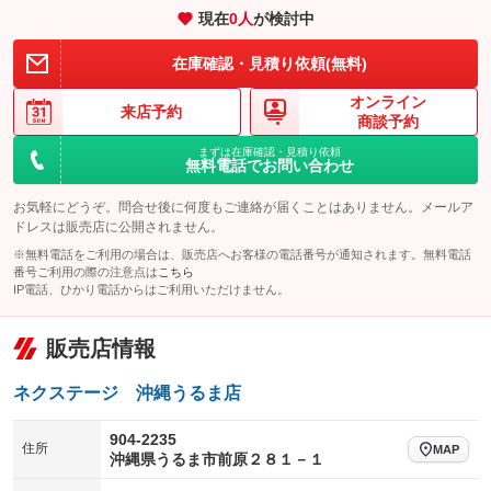
現在
0
人
が検討中
装備略号／用語解説
在庫確認・見積り依頼(無料)
オンライン
来店予約
商談予約
まずは在庫確認・見積り依頼
無料電話でお問い合わせ
お気軽にどうぞ。問合せ後に何度もご連絡が届くことはありません。メールア
ドレスは販売店に公開されません。
※無料電話をご利用の場合は、販売店へお客様の電話番号が通知されます。無料電話
番号ご利用の際の注意点は
こちら
IP電話、ひかり電話からはご利用いただけません。
販売店情報
ネクステージ 沖縄うるま店
904-2235
住所
MAP
沖縄県うるま市前原２８１－１