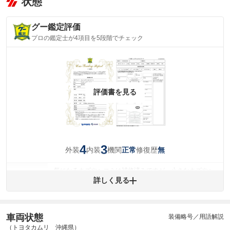
状態
グー鑑定評価
プロの鑑定士が4項目を5段階でチェック
評価書を見る
4
3
外装
内装
機関
修復歴
正常
無
気になるキズやヘコミは補修済みですが、小さなキズやヘ
外装
コミが残っています。
詳しく見る
(車両外装)
キズ・へこみについて問い合わせる
内装
気になる汚れ等があります。
(内装状態)
車両状態
装備略号／用語解説
（トヨタカムリ 沖縄県）