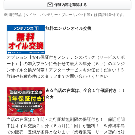
安心のアフター保証は消耗品をはじめ、購入時に付属のナ
保証内容を確認する
保証項目
ビ等の電装品にも対応。最長３年までお選びいただけます
（有償）※お車により加入条件、保証内容が異なります。
※消耗部品（タイヤ・バッテリー・ブレーキパッド等）は保証対象外です。
修理回数
無制限
無料エンジンオイル交換
車両本体価格
期間中は何度でも修理可能！修理金額は車両本体価格の１
上限金額
００％までしっかり保証します。車両本体価格５０万円以
下の場合は５０万円まで保証します。
オプション【安心保証付きメンテナンスパック（サービスサポ
無し
ート）】の加入プランに合わせて最大３年分（６回）のエンジ
免責金
保証修理の対象となる場合は、お客様の費用負担は一切ご
ざいません。
ンオイル交換が付帯！アフターサービスもお任せください！※
詳細や各種条件はスタッフまでお問い合わせください
全国のネクステージで受付可能！ご遠方でネクステージに
保証修理
持ち込めないお客様も保証修理はお受け頂けます。詳細
受付先
は、スタッフまでお気軽にお尋ねください。
★☆当店の在庫は、全台１年保証付き！！
整備付 法定12ヶ月または法定24ヶ月点検整備付
☆★
法定整備
※車検なし・車検整備付の場合は法定24ヶ月点検整備付
※商用車は6ヶ月または12ヶ月点検整備付
１．契約後～納車までに法定点検を実施致します。 ２．
法定整備
当店の在庫は１年間・走行距離無制限の保証付き！ 保証期間
支払総額に整備代金を含んでおります。 ３．点検記録簿
について
が発行されます。
中はオイル交換２回分（６カ月に１回）が無料！ ※沖縄本島
での販売・登録が条件となります（業者販売・リース契約は対