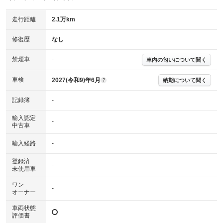
主要機関に不具合はありません。
機関
走行距離
2.1万km
詳細は鑑定書をご確認ください。
修復歴
修復歴
なし
※グー鑑定は保証サービスではございません。購入時は必ず現車をご確認
下さい。
禁煙車
-
車内の匂いについて聞く
※実際にお渡しするコンディションチェックシートにつきましては、形式
および表示項目が異なる場合がございます。
※グー鑑定の評価はあくまでも記載している鑑定日の鑑定結果となりま
車検
2027(令和9)年6月
納期について聞く
?
す。車両情報等の詳細は各販売店へお問い合わせ下さい。
記録簿
-
輸入認定
-
中古車
輸入経路
-
登録済
-
未使用車
ワン
-
オーナー
車両状態
評価書