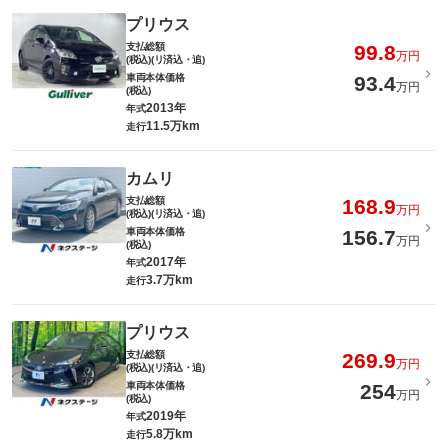
プリウス
支払総額
99.8
万円
(税込)(リ済込・追)
車両本体価格
93.4
万円
(税込)
2013年
年式
11.5万km
走行
カムリ
支払総額
168.9
万円
(税込)(リ済込・追)
車両本体価格
156.7
万円
(税込)
2017年
年式
3.7万km
走行
プリウス
支払総額
269.9
万円
(税込)(リ済込・追)
車両本体価格
254
万円
(税込)
2019年
年式
5.8万km
走行