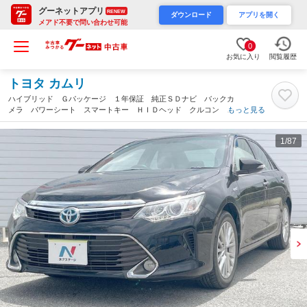
グーネットアプリ
RENEW
ダウンロード
アプリを開く
メアド不要で問い合わせ可能
0
お気に入り
閲覧履歴
トヨタ カムリ
ハイブリッド Ｇパッケージ １年保証 純正ＳＤナビ バックカ
メラ パワーシート スマートキー ＨＩＤヘッド クルコン 純
もっと見る
正１７インチアルミ オートライト デュアルエアコン Ｂｌｕｅ
ｔｏｏｔｈ フルセグ（沖縄県）
1
/87