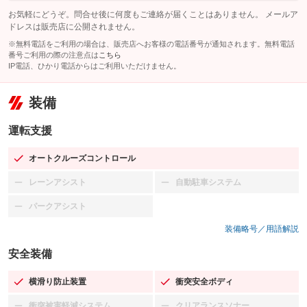
お気軽にどうぞ。問合せ後に何度もご連絡が届くことはありません。 メールア
ドレスは販売店に公開されません。
※無料電話をご利用の場合は、販売店へお客様の電話番号が通知されます。無料電話
番号ご利用の際の注意点は
こちら
IP電話、ひかり電話からはご利用いただけません。
装備
運転支援
オートクルーズコントロール
：装備あり
レーンアシスト
自動駐車システム
：装備なし
：装備なし
パークアシスト
：装備なし
装備略号／用語解説
安全装備
横滑り防止装置
衝突安全ボディ
：装備あり
：装備あり
衝突被害軽減システム
クリアランスソナー