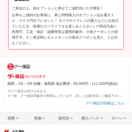
ご来店の上、他オプションと併せてご成約頂いた方限定！
お車をご成約のお客様に、車と同時購入のオプション品を最大１
０，０００円分プレゼント！ タイヤやドラレコの購入などにお役立
ていただき、快適なカーライフをお楽しみください♪ ※部品代金に
利用可。工賃・保証・諸費用等は適用対象外。※他クーポンとの併
用不可。※ご来店時にＧｏｏネットの来店クーポンを見た、とお伝
えください。
グー保証
期間：1年～3年 距離：無制限 保証費用：69,300円～111,100円(税込)
※グー保証が付けられます。
※一部、グー保証対象外の車両もございます。詳しくは販売店にご確認下さい。
グー保証の詳細はこちら
状態
装備
販売店
購入パック
ローン