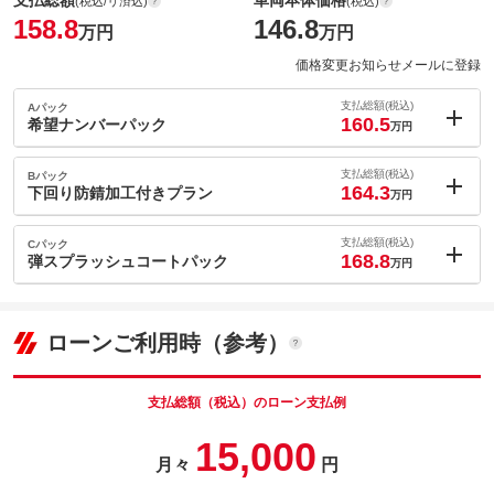
支払総額
車両本体価格
(税込/リ済込)
(税込)
158.8
146.8
万円
万円
価格変更お知らせメールに登録
支払総額(税込)
Aパック
160.5
希望ナンバーパック
万円
内：オプシ
1.7
ョン価格
支払総額(税込)
Bパック
万円
164.3
(税込)
下回り防錆加工付きプラン
万円
車両本体価
146.8
万円
内：オプシ
格
5.5
ョン価格
支払総額(税込)
Cパック
万円
168.8
(税込)
弾スプラッシュコートパック
万円
車両本体価
146.8
万円
内：オプシ
格
パック内容
10
ョン価格
万円
(税込)
ローンご利用時（参考）
車両本体価
146.8
万円
格
パック内容
備考
－
支払総額（税込）のローン支払例
パック内容
15,000
このパックの見積もり依頼（無料）
備考
－
月々
円