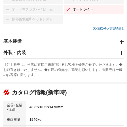
：装備なし
：装備なし
オートマチックハイビーム
オートライト
：装備なし
：装備あり
頸部衝撃緩和ヘッドレスト
：装備なし
装備略号／用語解説
基本装備
エアバッグ：運転席/助手席/サイド
外装・内装
：装備あり
スライドドア
カーナビ：SDナビ
：装備なし
：装備あり
【注】販売は、当店に直接ご来場頂けるお客様を優先させていただきます。◆
お取置きはいたしません。◆在庫の有無をご確認お願いします。※販売は一般
サンルーフ
ABS
TV：フルセグ
：装備なし
：装備あり
：装備あり
のお客様に限ります。
エアコン
Wエアコン
オーディオ：ミュージックサーバー
：装備あり
：装備なし
：装備あり
リフトアップ
パワーステアリング
カタログ情報(新車時)
ビジュアル
：装備なし
：装備あり
：装備なし
ダウンヒルアシストコントロール
アルミホイール：17インチ
：装備なし
：装備あり
全長×全幅
4825x1825x1470mm
×全高
パワーウィンドウ
盗難防止システム
革シート
ハーフレザーシート
：装備あり
：装備あり
：装備なし
：装備なし
車両重量
1540kg
アイドリングストップ
ドライブレコーダー
キーレス
LEDヘッドランプ
：装備なし
：装備なし
：装備あり
：装備なし