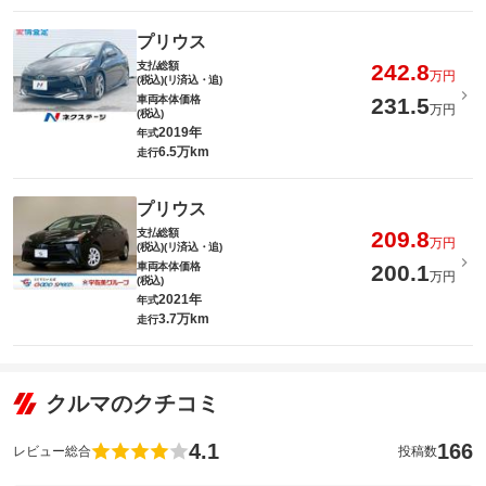
プリウス
支払総額
242.8
万円
(税込)(リ済込・追)
車両本体価格
231.5
万円
(税込)
2019年
年式
6.5万km
走行
プリウス
支払総額
209.8
万円
(税込)(リ済込・追)
車両本体価格
200.1
万円
(税込)
2021年
年式
3.7万km
走行
クルマのクチコミ
4.1
166
レビュー総合
投稿数