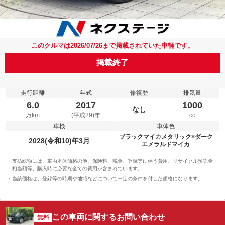
このクルマは2026/07/26まで掲載されていた車輛です。
掲載終了
走行距離
年式
修復歴
排気量
6.0
2017
1000
なし
万km
(平成29)年
cc
車検
車体色
ブラックマイカメタリック×ダーク
2028(令和10)年3月
エメラルドマイカ
支払総額には、車両本体価格の他、保険料、税金、登録等に伴う費用、リサイクル預託金
相当額等、購入時に必要な全ての費用が含まれています。
当該価格は、登録等の時期や地域などについて一定の条件を付した価格になります。
この車両に関するお問い合わせ
無料