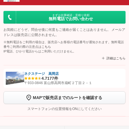
まずは在庫確認・見積り依頼
無料電話でお問い合わせ
お気軽にどうぞ。問合せ後に何度もご連絡が届くことはありません。 メールア
ドレスは販売店に公開されません。
※無料電話をご利用の場合は、販売店へお客様の電話番号が通知されます。無料電話
番号ご利用の際の注意点は
こちら
IP電話、ひかり電話からはご利用いただけません。
詳細はこちら
ネクステージ 高岡店
4.7
177件
【STEP1】
認証画面でグーネットを友だち追加してから「許可する」ボタンを押
〒933-0846 富山県高岡市扇町２丁目２－１
します
MAPで販売店までのルートを確認する
【STEP2】
トーク画面で
ボタンをタップして問い合わせを
完了してください。
スマートフォンの位置情報をONにしてください
こちら