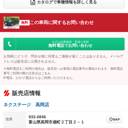
電動リアゲート
フロントカメラ
カタログで車種情報を詳しく見る
：装備なし
：装備なし
シートエアコン
全周囲カメラ
：装備なし
：装備なし
サイドカメラ
ルーフレール
この車両に関するお問い合わせ
：装備なし
無料
：装備なし
エアサスペンション
ヘッドライトウォッシャー
：装備なし
：装備なし
装備略号／用語解説
まずは在庫確認・見積り依頼
無料電話でお問い合わせ
お気軽にどうぞ。問合せ後に何度もご連絡が届くことはありません。メールア
ドレスは販売店に公開されません。
※無料電話をご利用の場合は、販売店へお客様の電話番号が通知されます。無料電話
番号ご利用の際の注意点は
こちら
IP電話、ひかり電話からはご利用いただけません。
販売店情報
ネクステージ 高岡店
933-0846
住所
MAP
富山県高岡市扇町２丁目２－１