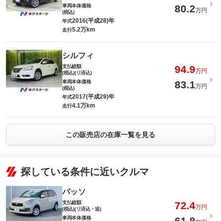
車両本体価格
80.2
万円
(税込)
2016(平成28)年
年式
5.2万km
走行
シルフィ
支払総額
94.9
万円
(税込)(リ済込)
車両本体価格
83.1
万円
(税込)
2017(平成29)年
年式
4.1万km
走行
この販売店の在庫一覧を見る
探している条件に近いクルマ
パッソ
支払総額
72.4
万円
(税込)(リ済込・追)
車両本体価格
61.8