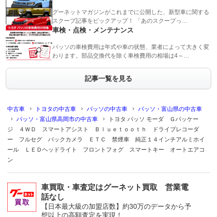
グーネットマガジンがこれまでに公開した、新型車に関する
スクープ記事をピックアップ！ 「あのスクープっ…
車検・点検・メンテナンス
パッソの車検費用は年式や車の状態、業者によって大きく変
わります。部品交換代を除く車検費用の相場は4～…
記事一覧を見る
中古車
トヨタの中古車
パッソの中古車
パッソ・富山県の中古車
パッソ・富山県高岡市の中古車
トヨタ パッソ モーダ Ｇパッケー
ジ ４ＷＤ スマートアシスト Ｂｌｕｅｔｏｏｔｈ ドライブレコーダ
ー フルセグ バックカメラ ＥＴＣ 禁煙車 純正１４インチアルミホイ
ール ＬＥＤヘッドライト フロントフォグ スマートキー オートエアコ
ン
車買取・車査定はグーネット買取 営業電
話なし
【日本最大級の加盟店数】約30万のデータから予
想以上の高額査定を実現！