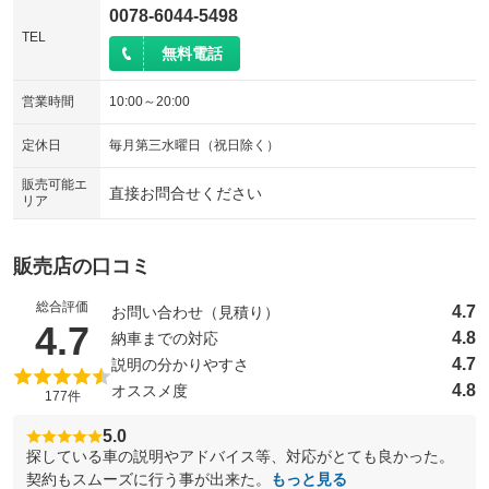
0078-6044-5498
TEL
無料電話
営業時間
10:00～20:00
定休日
毎月第三水曜日（祝日除く）
販売可能エ
直接お問合せください
リア
販売店の口コミ
総合評価
4.7
お問い合わせ（見積り）
（5点満点中）
4.7
4.8
納車までの対応
4.7
説明の分かりやすさ
4.8
オススメ度
177件
5.0
探している車の説明やアドバイス等、対応がとても良かった。
契約もスムーズに行う事が出来た。
もっと見る