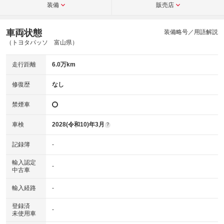
装備
販売店
車両状態
装備略号／用語解説
（トヨタパッソ 富山県）
走行距離
6.0万km
修復歴
なし
禁煙車
車検
2028(令和10)年3月
?
記録簿
-
輸入認定
-
中古車
輸入経路
-
登録済
-
未使用車