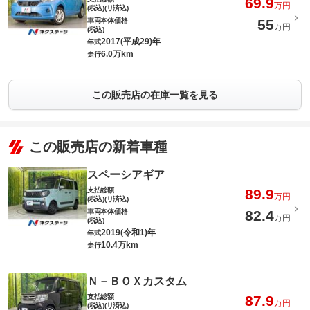
69.9
万円
(税込)(リ済込)
車両本体価格
55
万円
(税込)
2017(平成29)年
年式
6.0万km
走行
この販売店の在庫一覧を見る
この販売店の新着車種
スペーシアギア
支払総額
89.9
万円
(税込)(リ済込)
車両本体価格
82.4
万円
(税込)
2019(令和1)年
年式
10.4万km
走行
Ｎ－ＢＯＸカスタム
支払総額
87.9
万円
(税込)(リ済込)