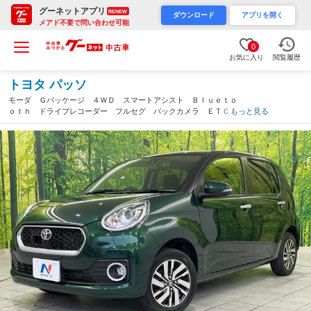
グーネットアプリ
RENEW
ダウンロード
アプリを開く
メアド不要で問い合わせ可能
0
お気に入り
閲覧履歴
トヨタ パッソ
モーダ Ｇパッケージ ４ＷＤ スマートアシスト Ｂｌｕｅｔｏ
ｏｔｈ ドライブレコーダー フルセグ バックカメラ ＥＴＣ
もっと見る
禁煙車 純正１４インチアルミホイール ＬＥＤヘッドライト フ
ロントフォグ スマートキー オートエアコン（富山県）