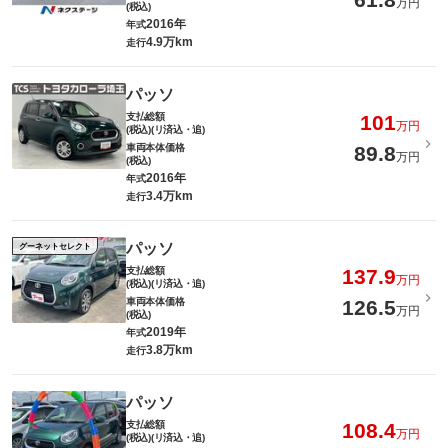
万円
(税込)
2016年
年式
4.9万km
走行
パッソ
支払総額
101
万円
(税込)(リ済込・追)
車両本体価格
89.8
万円
(税込)
2016年
年式
3.4万km
走行
パッソ
グーネットセレクト
支払総額
137.9
万円
(税込)(リ済込・追)
車両本体価格
126.5
万円
(税込)
2019年
年式
3.8万km
走行
パッソ
支払総額
108.4
万円
(税込)(リ済込・追)