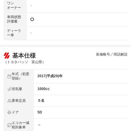
ワン
-
オーナー
車両状態
評価書
ディーラ
-
ー車
基本仕様
装備略号／用語解説
（トヨタパッソ 富山県）
年式（初度
2017(平成29)年
登録）
排気量
1000cc
乗車定員
５名
ドア
5D
エコカー減
－
税対象車