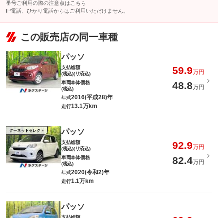
番号ご利用の際の注意点は
こちら
IP電話、ひかり電話からはご利用いただけません。
この販売店の同一車種
パッソ
支払総額
59.9
万円
(税込)(リ済込)
車両本体価格
48.8
万円
(税込)
2016(平成28)年
年式
13.1万km
走行
パッソ
グーネットセレクト
支払総額
92.9
万円
(税込)(リ済込)
車両本体価格
82.4
万円
(税込)
2020(令和2)年
年式
1.1万km
走行
パッソ
支払総額