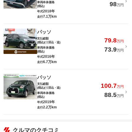
車両本体価格
98
万円
(税込)
2018年
年式
7.1万km
走行
パッソ
支払総額
79.8
万円
(税込)(リ済込・追)
車両本体価格
73.9
万円
(税込)
2016年
年式
6.7万km
走行
パッソ
支払総額
100.7
万円
(税込)(リ済込・追)
車両本体価格
88.5
万円
(税込)
2019年
年式
2.2万km
走行
クルマのクチコミ