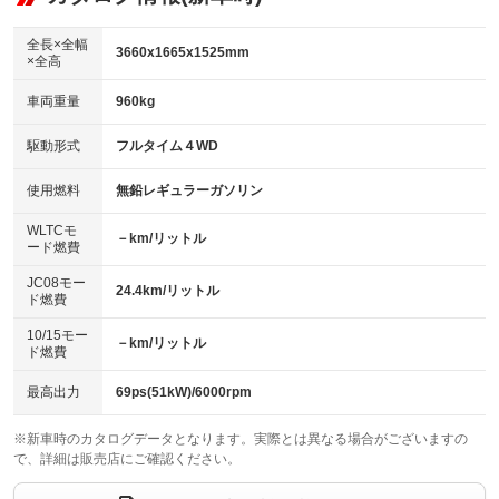
：装備なし
ダウンヒルアシストコントロール
アルミホイール：14インチ
：装備なし
：装備あり
全長×全幅
3660x1665x1525mm
×全高
パワーウィンドウ
盗難防止システム
革シート
ハーフレザーシート
：装備あり
：装備あり
：装備なし
：装備なし
車両重量
960kg
アイドリングストップ
ドライブレコーダー
キーレス
LEDヘッドランプ
：装備あり
：装備あり
：装備あり
：装備あり
USB入力端子
Bluetooth接続
駆動形式
フルタイム４WD
HID(キセノンライト)
ポータブルナビ
：装備なし
：装備あり
：装備なし
：装備なし
100V電源
クリーンディーゼル
バックカメラ
ETC
使用燃料
無鉛レギュラーガソリン
：装備なし
：装備なし
：装備あり
：装備あり
センターデフロック
エアロ
スマートキー
：装備なし
WLTCモ
：装備なし
：装備あり
－km/リットル
ード燃費
レンタカーアップ
展示・試乗車
ローダウン
ランフラットタイヤ
：装備なし
：装備なし
：装備なし
：装備なし
JC08モー
24.4km/リットル
ド燃費
電動格納ミラー
パワーシート
3列シート
：装備あり
：装備なし
：装備なし
10/15モー
装備略号／用語解説
－km/リットル
ベンチシート
フルフラットシート
ド燃費
：装備あり
：装備なし
チップアップシート
オットマン
：装備なし
：装備なし
最高出力
69ps(51kW)/6000rpm
電動格納サードシート
シートヒーター
：装備なし
：装備なし
※新車時のカタログデータとなります。実際とは異なる場合がございますの
で、詳細は販売店にご確認ください。
ウォークスルー
後席モニター
：装備なし
：装備なし