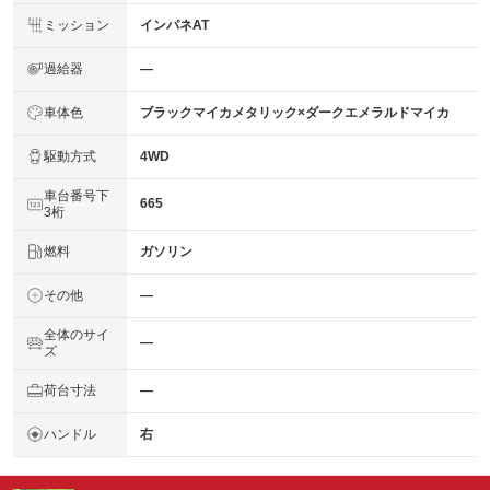
ミッション
インパネAT
過給器
―
車体色
ブラックマイカメタリック×ダークエメラルドマイカ
駆動方式
4WD
車台番号下
665
3桁
燃料
ガソリン
その他
―
全体のサイ
―
ズ
荷台寸法
―
ハンドル
右