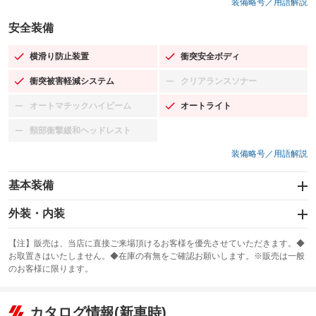
装備略号／用語解説
安全装備
横滑り防止装置
衝突安全ボディ
：装備あり
：装備あり
衝突被害軽減システム
クリアランスソナー
：装備あり
：装備なし
オートマチックハイビーム
オートライト
：装備なし
：装備あり
頸部衝撃緩和ヘッドレスト
：装備なし
装備略号／用語解説
基本装備
エアバッグ：運転席/助手席
外装・内装
：装備あり
スライドドア
カーナビ：SDナビ
：装備なし
：装備あり
【注】販売は、当店に直接ご来場頂けるお客様を優先させていただきます。◆
お取置きはいたしません。◆在庫の有無をご確認お願いします。※販売は一般
サンルーフ
ABS
TV：フルセグ
：装備なし
：装備あり
：装備あり
のお客様に限ります。
エアコン
Wエアコン
オーディオ：CDまたはCDチェンジャー
：装備あり
：装備なし
：装備あり
リフトアップ
パワーステアリング
カタログ情報(新車時)
ビジュアル
：装備なし
：装備あり