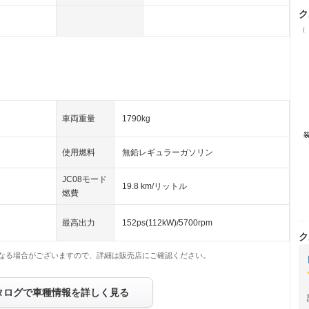
ク
（
車両重量
1790kg
使用燃料
無鉛レギュラーガソリン
JC08モード
19.8 km/リットル
燃費
最高出力
152ps(112kW)/5700rpm
ク
なる場合がございますので、詳細は販売店にご確認ください。
タログで車種情報を詳しく見る