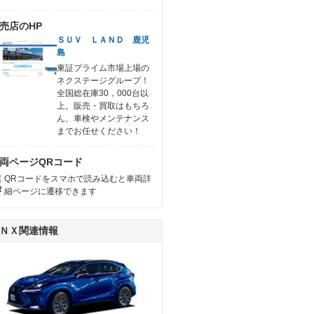
売店のHP
ＳＵＶ ＬＡＮＤ 鹿児
島
東証プライム市場上場の
ネクステージグループ！
全国総在庫30，000台以
上。販売・買取はもちろ
ん、車検やメンテナンス
までお任せください！
両ページQRコード
QRコードをスマホで読み込むと車両詳
細ページに遷移できます
ＮＸ関連情報