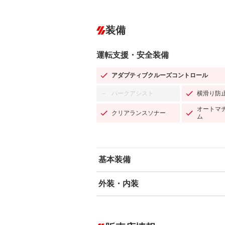
装備
運転支援・安全装備
アダプティブクルーズコントロール
パークアシスト
横滑り防
－
オートマ
クリアランスソナー
ム
基本装備
外装・内装
エアバッグ：運転席/助手席/サイド
ABS
エアコン
カーナビ：メモリーナビ他
ダウンヒルアシストコントロール
－