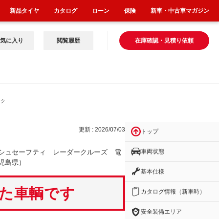
新品タイヤ
カタログ
ローン
保険
新車・中古車マガジン
気に入り
閲覧履歴
在庫確認・見積り依頼
ーク
更新 : 2026/07/03
トップ
車両状態
シュセーフティ レーダークルーズ 電
児島県）
基本仕様
いた車輌です
カタログ情報（新車時）
安全装備エリア