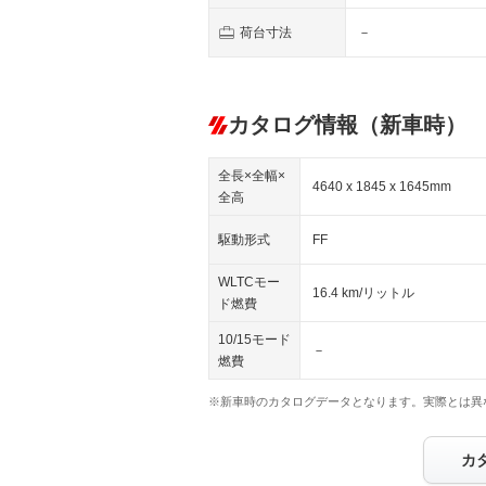
荷台寸法
－
カタログ情報（新車時）
全長×全幅×
4640 x 1845 x 1645mm
全高
駆動形式
FF
WLTCモー
16.4 km/リットル
ド燃費
10/15モード
－
燃費
※新車時のカタログデータとなります。実際とは異
カ