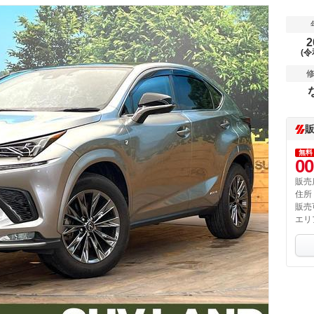
2
(令
無料
00
販売
住所
販売
エリ