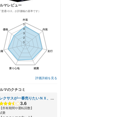
ルマレビュー
「普通=3.0」が評価軸の基準です）
外装
外装
5
5
4
4
価格
価格
内装
内装
3
3
2
2
1
1
装備
装備
走行
走行
乗り心地
乗り心地
燃費
燃費
評価詳細を見る
ルマのクチコミ
レクサスが一番売りたいＮＸ、トヨタヤリスクロスと人気になれば
3.6
【所有期間や運転回数】
試乗