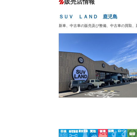
販売店情報
オーディオ：CDまたはCDチェンジャー
プレイヤー接続可
盗難防止システム
アイドリ
－
ヘッドライトウォッシャ
革シート
－
ＳＵＶ ＬＡＮＤ 鹿児島
ー
Bluetooth接続
100V電源
－
新車、中古車の販売及び整備、中古車の買取、
LEDヘッドランプ
HID(キ
－
レンタカーアップ
展示・試
－
－
ETC2.0
エアロ
－
ランフラットタイヤ
パワーシ
－
フルフラットシート
チップア
－
－
シートヒーター
ウォーク
－
フロントカメラ
シートエ
ルーフレール
エアサス
－
－