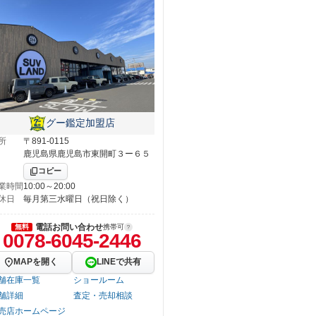
グー鑑定加盟店
所
〒891-0115
鹿児島県鹿児島市東開町３ー６５
コピー
業時間
10:00～20:00
休日
毎月第三水曜日（祝日除く）
電話お問い合わせ
無料
携帯可
0078-6045-2446
MAPを開く
LINEで共有
舗在庫一覧
ショールーム
舗詳細
査定・売却相談
売店ホームページ