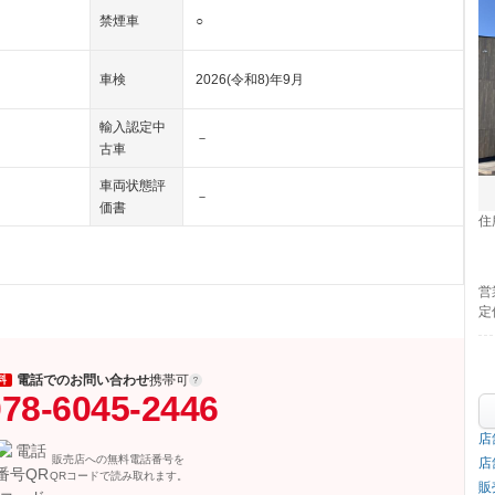
禁煙車
○
車検
2026(令和8)年9月
輸入認定中
－
古車
車両状態評
－
価書
住
営
定
電話でのお問い合わせ
携帯可
料
78-6045-2446
店
販売店への無料電話番号を
店
QRコードで読み取れます。
販