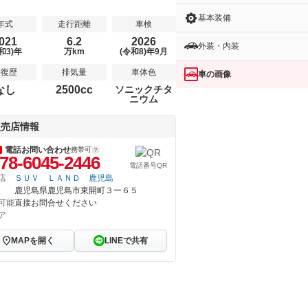
基本装備
年式
走行距離
車検
021
6.2
2026
外装・内装
和3)年
万km
(令和8)年9月
修復歴
排気量
車体色
車の画像
なし
2500cc
ソニックチタ
ニウム
販売店情報
電話お問い合わせ
携帯可
78-6045-2446
電話番号QR
店
ＳＵＶ ＬＡＮＤ 鹿児島
鹿児島県鹿児島市東開町３ー６５
可能
直接お問合せください
ア
MAPを開く
LINEで共有