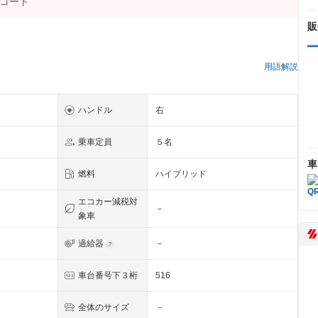
販
）
用語解説
ハンドル
右
乗車定員
５名
車
燃料
ハイブリッド
エコカー減税対
－
象車
過給器
－
車台番号下３桁
516
全体のサイズ
－