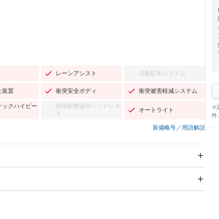
レーンアシスト
自動駐車システム
－
止装置
衝突安全ボディ
衝突被害軽減システム
チックハイビー
頸部衝撃緩和ヘッドレス
※
オートライト
－
ト
件
装備略号／用語解説
スライドドア
サンルーフ
－
－
Wエアコン
リフトアップ
－
－
TV：フルセグ
パワーステアリング
パワーウィンドウ