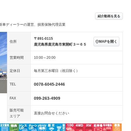
／ミュージック
ビジュアル：-／DVD再
アルミホイール：18イ
生
ンチ
ングストップ
ドライブレコーダー
USB入力端子
ハーフレザーシート
キーレス
－
紹介動画を見る
クリーンディーゼル
センターデフロック
－
－
新車ディーラーの運営、損害保険代理店業
セノンライト)
ポータブルナビ
バックカメラ
－
乗車
電動格納ミラー
スマートキー
ローダウン
－
〒891-0115
MAPを開く
住所
装備略号／用語解説
鹿児島県鹿児島市東開町３ー６５
ート
3列シート
ベンチシート
－
－
営業時間
10:00～20:00
ップシート
オットマン
電動格納サードシート
－
－
スルー
後席モニター
電動リアゲート
－
定休日
毎月第三水曜日（祝日除く）
アコン
全周囲カメラ
サイドカメラ
0078-6045-2446
TEL
ペンション
099-263-4909
FAX
装備略号／用語解説
販売可能
直接お問合せください
エリア