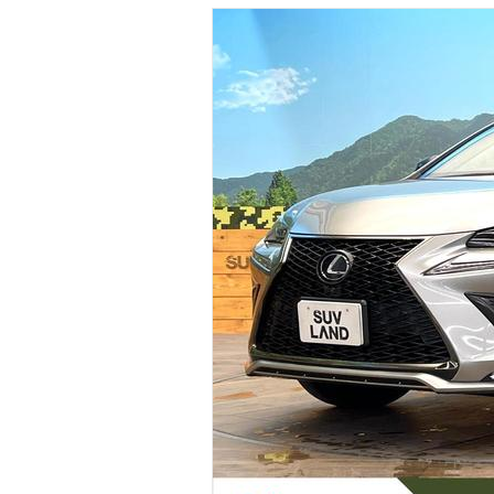
マガジン
車カタログ
自動車ローン
保険
レビュー
価格相場
教習所
用語集