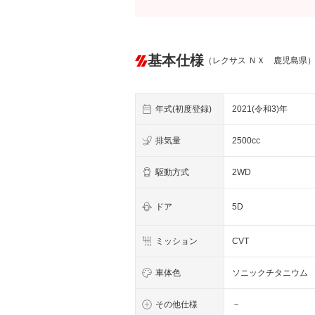
基本仕様
（レクサス ＮＸ 鹿児島県
年式(初度登録)
2021(令和3)年
排気量
2500cc
駆動方式
2WD
ドア
5D
ミッション
CVT
車体色
ソニックチタニウム
その他仕様
－