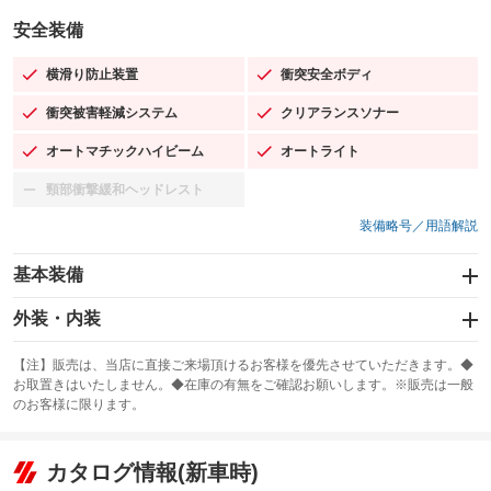
安全装備
横滑り防止装置
衝突安全ボディ
：装備あり
：装備あり
衝突被害軽減システム
クリアランスソナー
：装備あり
：装備あり
オートマチックハイビーム
オートライト
：装備あり
：装備あり
頸部衝撃緩和ヘッドレスト
：装備なし
装備略号／用語解説
基本装備
エアバッグ：運転席/助手席/サイド
外装・内装
：装備あり
スライドドア：両面電動
カーナビ：SDナビ
：装備あり
：装備あり
【注】販売は、当店に直接ご来場頂けるお客様を優先させていただきます。◆
お取置きはいたしません。◆在庫の有無をご確認お願いします。※販売は一般
サンルーフ
ABS
TV：フルセグ
：装備なし
：装備あり
：装備あり
のお客様に限ります。
エアコン
Wエアコン
オーディオ：CDまたはCDチェンジャー／ミュージックプレイヤー接続
：装備あり
：装備なし
：装備あり
可
リフトアップ
パワーステアリング
カタログ情報(新車時)
：装備なし
：装備あり
ビジュアル：-／DVD再生
：装備あり