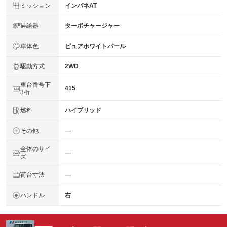
ミッション
インパネAT
過給器
ターボチャージャー
車体色
ピュアホワイトパール
駆動方式
2WD
車台番号下
415
3桁
燃料
ハイブリッド
その他
―
全体のサイ
―
ズ
荷台寸法
―
ハンドル
右