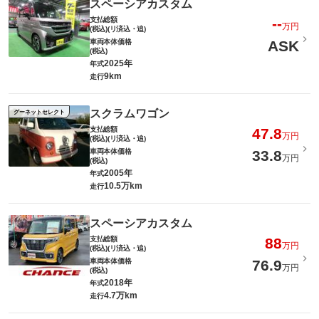
スペーシアカスタム
支払総額
--
万円
(税込)(リ済込・追)
車両本体価格
ASK
(税込)
2025年
年式
9km
走行
スクラムワゴン
グーネットセレクト
支払総額
47.8
万円
(税込)(リ済込・追)
車両本体価格
33.8
万円
(税込)
2005年
年式
10.5万km
走行
スペーシアカスタム
支払総額
88
万円
(税込)(リ済込・追)
車両本体価格
76.9
万円
(税込)
2018年
年式
4.7万km
走行