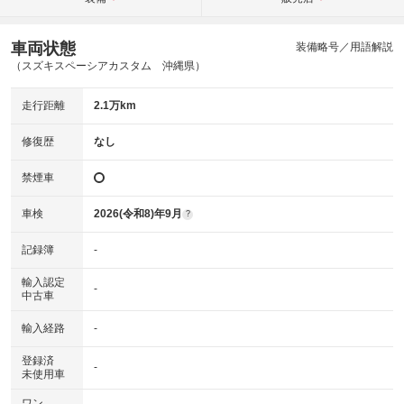
車両状態
装備略号／用語解説
（スズキスペーシアカスタム 沖縄県）
走行距離
2.1万km
修復歴
なし
禁煙車
車検
2026(令和8)年9月
?
記録簿
-
輸入認定
-
中古車
輸入経路
-
登録済
-
未使用車
ワン