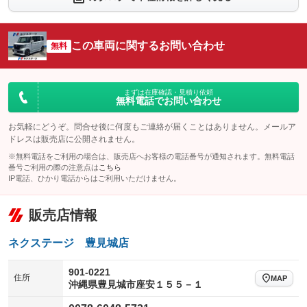
：装備なし
：装備あり
シートエアコン
全周囲カメラ
：装備なし
：装備あり
この車両に関するお問い合わせ
サイドカメラ
無料
ルーフレール
：装備あり
：装備なし
エアサスペンション
ヘッドライトウォッシャー
：装備なし
：装備なし
装備略号／用語解説
まずは在庫確認・見積り依頼
無料電話でお問い合わせ
お気軽にどうぞ。問合せ後に何度もご連絡が届くことはありません。メールア
ドレスは販売店に公開されません。
※無料電話をご利用の場合は、販売店へお客様の電話番号が通知されます。無料電話
番号ご利用の際の注意点は
こちら
IP電話、ひかり電話からはご利用いただけません。
販売店情報
ネクステージ 豊見城店
901-0221
住所
MAP
沖縄県豊見城市座安１５５－１