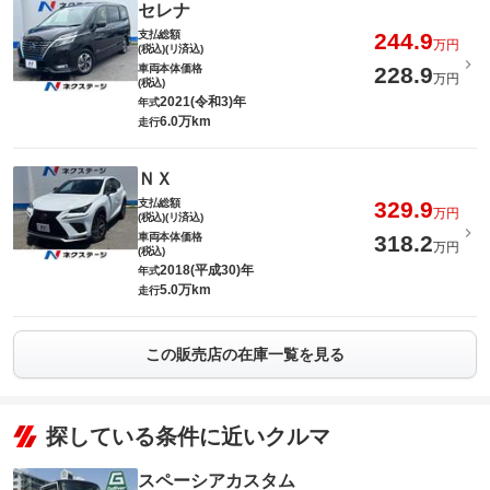
セレナ
支払総額
244.9
万円
(税込)(リ済込)
車両本体価格
228.9
万円
(税込)
2021(令和3)年
年式
6.0万km
走行
ＮＸ
支払総額
329.9
万円
(税込)(リ済込)
車両本体価格
318.2
万円
(税込)
2018(平成30)年
年式
5.0万km
走行
この販売店の在庫一覧を見る
探している条件に近いクルマ
スペーシアカスタム