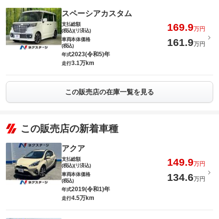
スペーシアカスタム
支払総額
169.9
万円
(税込)(リ済込)
車両本体価格
161.9
万円
(税込)
2023(令和5)年
年式
3.1万km
走行
この販売店の在庫一覧を見る
この販売店の新着車種
アクア
支払総額
149.9
万円
(税込)(リ済込)
車両本体価格
134.6
万円
(税込)
2019(令和1)年
年式
4.5万km
走行