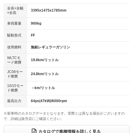
ダウンヒルアシストコントロール
：装備なし
アルミホイール：15インチ
全長×全幅
：装備あり
3395x1475x1785mm
×全高
パワーウィンドウ
盗難防止システム
：装備あり
：装備あり
革シート
ハーフレザーシート
：装備なし
：装備あり
車両重量
900kg
アイドリングストップ
ドライブレコーダー
：装備あり
：装備あり
キーレス
LEDヘッドランプ
：装備あり
：装備あり
USB入力端子
Bluetooth接続
駆動形式
FF
：装備あり
：装備あり
HID(キセノンライト)
ポータブルナビ
：装備なし
：装備なし
100V電源
クリーンディーゼル
使用燃料
無鉛レギュラーガソリン
：装備なし
：装備なし
バックカメラ
ETC
：装備あり
：装備あり
センターデフロック
：装備なし
WLTCモ
エアロ
スマートキー
19.8km/リットル
：装備なし
：装備あり
ード燃費
レンタカーアップ
展示・試乗車
：装備なし
：装備なし
ローダウン
ランフラットタイヤ
：装備なし
：装備なし
JC08モー
24.8km/リットル
ド燃費
電動格納ミラー
：装備なし
パワーシート
3列シート
：装備なし
：装備なし
10/15モー
装備略号／用語解説
－km/リットル
ド燃費
ベンチシート
フルフラットシート
：装備なし
：装備なし
チップアップシート
オットマン
最高出力
64ps(47kW)/6000rpm
：装備なし
：装備なし
電動格納サードシート
シートヒーター
：装備なし
：装備あり
※新車時のカタログデータとなります。実際とは異なる場合がございますの
で、詳細は販売店にご確認ください。
ウォークスルー
後席モニター
：装備なし
：装備なし
カタログで車種情報を詳しく見る
電動リアゲート
フロントカメラ