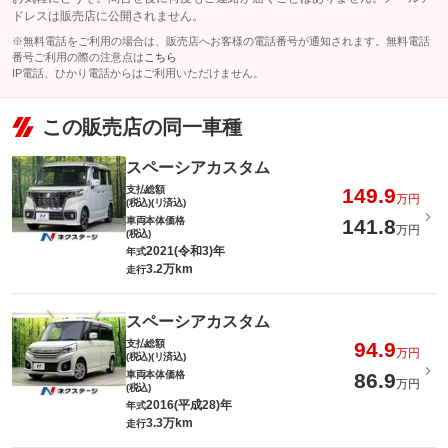
ドレスは販売店に公開されません。
※無料電話をご利用の場合は、販売店へお客様の電話番号が通知されます。無料電話
番号ご利用の際の注意点は
こちら
IP電話、ひかり電話からはご利用いただけません。
この販売店の同一車種
スペーシアカスタム
支払総額
149.9
万円
(税込)(リ済込)
車両本体価格
141.8
万円
(税込)
2021(令和3)年
年式
3.2万km
走行
スペーシアカスタム
支払総額
94.9
万円
(税込)(リ済込)
車両本体価格
86.9
万円
(税込)
2016(平成28)年
年式
3.3万km
走行