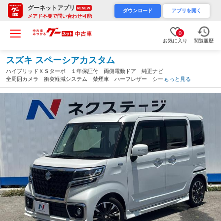
グーネットアプリ
RENEW
ダウンロード
アプリを開く
メアド不要で問い合わせ可能
0
お気に入り
閲覧履歴
スズキ スペーシアカスタム
ハイブリッドＸＳターボ １年保証付 両側電動ドア 純正ナビ
全周囲カメラ 衝突軽減システム 禁煙車 ハーフレザー シート
もっと見る
ヒーター レーダークルーズ ドラレコ コーナーセンサー スマ
ートキー ＬＥＤヘッド ＥＴＣ 純正アルミ（沖縄県）