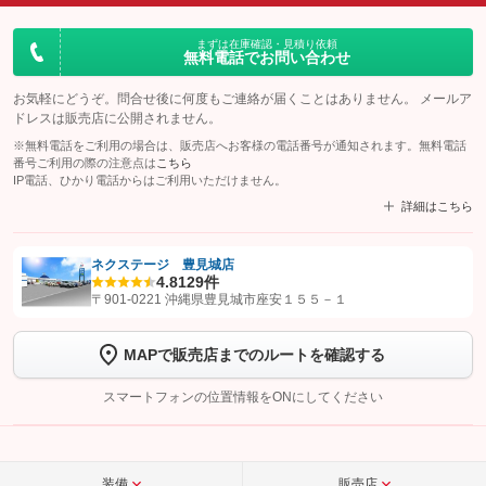
まずは在庫確認・見積り依頼
無料電話でお問い合わせ
お気軽にどうぞ。問合せ後に何度もご連絡が届くことはありません。 メールア
ドレスは販売店に公開されません。
※無料電話をご利用の場合は、販売店へお客様の電話番号が通知されます。無料電話
番号ご利用の際の注意点は
こちら
IP電話、ひかり電話からはご利用いただけません。
詳細はこちら
ネクステージ 豊見城店
4.8
129件
【STEP1】
認証画面でグーネットを友だち追加してから「許可する」ボタンを押
〒901-0221 沖縄県豊見城市座安１５５－１
します
MAPで販売店までのルートを確認する
【STEP2】
トーク画面で
ボタンをタップして問い合わせを
完了してください。
スマートフォンの位置情報をONにしてください
こちら
装備
販売店