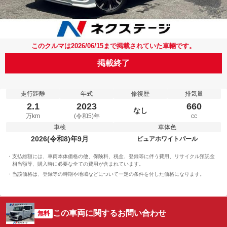
このクルマは2026/06/15まで掲載されていた車輛です。
掲載終了
走行距離
年式
修復歴
排気量
2.1
2023
660
なし
万km
(令和5)年
cc
車検
車体色
2026(令和8)年9月
ピュアホワイトパール
支払総額には、車両本体価格の他、保険料、税金、登録等に伴う費用、リサイクル預託金
相当額等、購入時に必要な全ての費用が含まれています。
当該価格は、登録等の時期や地域などについて一定の条件を付した価格になります。
この車両に関するお問い合わせ
無料