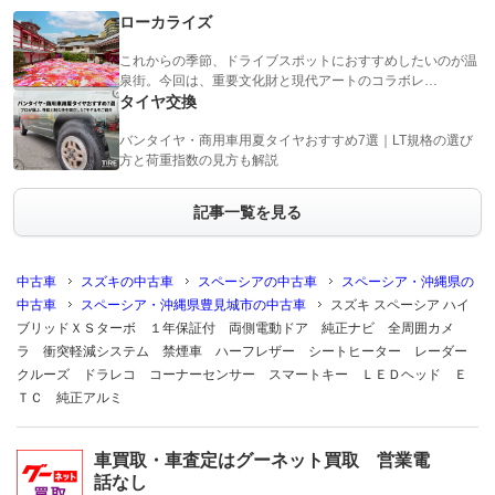
ローカライズ
これからの季節、ドライブスポットにおすすめしたいのが温
泉街。今回は、重要文化財と現代アートのコラボレ…
タイヤ交換
バンタイヤ・商用車用夏タイヤおすすめ7選｜LT規格の選び
方と荷重指数の見方も解説
記事一覧を見る
中古車
スズキの中古車
スペーシアの中古車
スペーシア・沖縄県の
中古車
スペーシア・沖縄県豊見城市の中古車
スズキ スペーシア ハイ
ブリッドＸＳターボ １年保証付 両側電動ドア 純正ナビ 全周囲カメ
ラ 衝突軽減システム 禁煙車 ハーフレザー シートヒーター レーダー
クルーズ ドラレコ コーナーセンサー スマートキー ＬＥＤヘッド Ｅ
ＴＣ 純正アルミ
車買取・車査定はグーネット買取 営業電
話なし