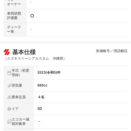
-
オーナー
車両状態
評価書
ディーラ
-
ー車
基本仕様
装備略号／用語解説
（スズキスペーシアカスタム 沖縄県）
年式（初度
2023(令和5)年
登録）
排気量
660cc
乗車定員
４名
ドア
5D
エコカー減
－
税対象車