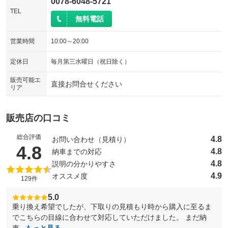
0078-6048-5721
TEL
無料電話
営業時間
10:00～20:00
定休日
毎月第三水曜日（祝日除く）
販売可能エ
直接お問合せください
リア
販売店の口コミ
総合評価
4.8
お問い合わせ（見積り）
（5点満点中）
4.8
4.8
納車までの対応
4.8
説明の分かりやすさ
4.9
オススメ度
129件
5.0
乗り換え希望でしたが、下取りの見積もり時から購入に至るま
でこちらの目線に合わせて対応していただけました。 まだ納