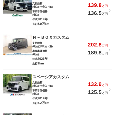
支払総額
139.8
万円
(税込)(リ済込・追)
車両本体価格
136.5
万円
(税込)
2019年
年式
5.0万km
走行
Ｎ－ＢＯＸカスタム
支払総額
202.8
万円
(税込)(リ済込・追)
車両本体価格
189.8
万円
(税込)
2026年
年式
1km
走行
スペーシアカスタム
支払総額
132.9
万円
(税込)(リ済込・追)
車両本体価格
125.5
万円
(税込)
2019年
年式
5.2万km
走行