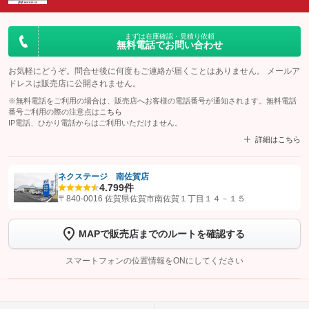
まずは在庫確認・見積り依頼
無料電話でお問い合わせ
お気軽にどうぞ。問合せ後に何度もご連絡が届くことはありません。 メールア
ドレスは販売店に公開されません。
※無料電話をご利用の場合は、販売店へお客様の電話番号が通知されます。無料電話
番号ご利用の際の注意点は
こちら
IP電話、ひかり電話からはご利用いただけません。
詳細はこちら
ネクステージ 南佐賀店
4.7
99件
【STEP1】
認証画面でグーネットを友だち追加してから「許可する」ボタンを押
〒840-0016 佐賀県佐賀市南佐賀１丁目１４－１５
します
MAPで販売店までのルートを確認する
【STEP2】
トーク画面で
ボタンをタップして問い合わせを
完了してください。
スマートフォンの位置情報をONにしてください
こちら