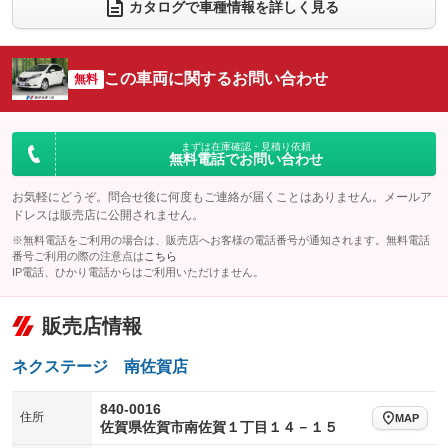
カタログで車種情報を詳しく見る
電動リアゲート
フロントカメラ
：装備なし
：装備あり
シートエアコン
全周囲カメラ
：装備なし
：装備あり
この車両に関するお問い合わせ
サイドカメラ
無料
ルーフレール
：装備あり
：装備なし
エアサスペンション
ヘッドライトウォッシャー
：装備なし
：装備なし
装備略号／用語解説
まずは在庫確認・見積り依頼
無料電話でお問い合わせ
お気軽にどうぞ。問合せ後に何度もご連絡が届くことはありません。メールア
ドレスは販売店に公開されません。
※無料電話をご利用の場合は、販売店へお客様の電話番号が通知されます。無料電話
番号ご利用の際の注意点は
こちら
IP電話、ひかり電話からはご利用いただけません。
販売店情報
ネクステージ 南佐賀店
840-0016
住所
MAP
佐賀県佐賀市南佐賀１丁目１４－１５