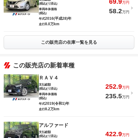
69.9
万円
(税込)(リ済込)
車両本体価格
58.2
万円
(税込)
2016(平成28)年
年式
8.0万km
走行
この販売店の在庫一覧を見る
この販売店の新着車種
ＲＡＶ４
支払総額
252.9
万円
(税込)(リ済込)
車両本体価格
235.5
万円
(税込)
2019(令和1)年
年式
8.2万km
走行
アルファード
支払総額
422.9
万円
(税込)(リ済込)