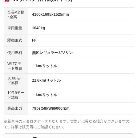
ビジュアル：-／DVD再生
：装備あり
ダウンヒルアシストコントロール
：装備なし
アルミホイール
全長×全幅
：装備なし
4100x1695x1525mm
×全高
パワーウィンドウ
盗難防止システム
：装備あり
：装備あり
革シート
ハーフレザーシート
：装備なし
：装備なし
車両重量
1040kg
アイドリングストップ
ドライブレコーダー
：装備あり
：装備なし
キーレス
LEDヘッドランプ
：装備あり
：装備なし
USB入力端子
Bluetooth接続
駆動形式
FF
：装備なし
：装備なし
HID(キセノンライト)
ポータブルナビ
：装備なし
：装備なし
100V電源
クリーンディーゼル
使用燃料
無鉛レギュラーガソリン
：装備なし
：装備なし
バックカメラ
ETC
：装備あり
：装備あり
センターデフロック
：装備なし
WLTCモ
エアロ
スマートキー
－km/リットル
：装備なし
：装備あり
ード燃費
レンタカーアップ
展示・試乗車
：装備なし
：装備なし
ローダウン
ランフラットタイヤ
：装備なし
：装備なし
JC08モー
22.6km/リットル
ド燃費
電動格納ミラー
：装備あり
パワーシート
3列シート
：装備なし
：装備なし
10/15モー
装備略号／用語解説
－km/リットル
ド燃費
ベンチシート
フルフラットシート
：装備なし
：装備なし
チップアップシート
オットマン
最高出力
79ps(58kW)/6000rpm
：装備なし
：装備なし
電動格納サードシート
シートヒーター
：装備なし
：装備なし
※新車時のカタログデータとなります。実際とは異なる場合がございますの
で、詳細は販売店にご確認ください。
ウォークスルー
後席モニター
：装備なし
：装備なし