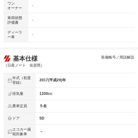
ワン
-
オーナー
車両状態
-
評価書
ディーラ
-
ー車
基本仕様
装備略号／用語解説
（日産ノート 佐賀県）
年式（初度
2017(平成29)年
登録）
排気量
1200cc
乗車定員
５名
ドア
5D
エコカー減
－
税対象車