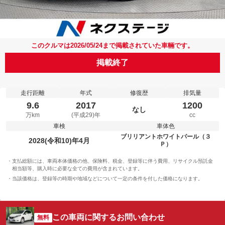
このクルマは2026/05/24まで掲載されていた車輛です。
掲載終了
走行距離
年式
修復歴
排気量
9.6
2017
1200
なし
万km
(平成29)年
cc
車検
車体色
ブリリアントホワイトパール（３
2028(令和10)年4月
Ｐ）
支払総額には、車両本体価格の他、保険料、税金、登録等に伴う費用、リサイクル預託金
相当額等、購入時に必要な全ての費用が含まれています。
当該価格は、登録等の時期や地域などについて一定の条件を付した価格になります。
この車両に関するお問い合わせ
無料