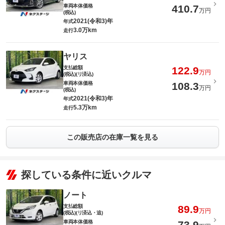
車両本体価格
410.7
万円
(税込)
2021(令和3)年
年式
3.0万km
走行
ヤリス
支払総額
122.9
万円
(税込)(リ済込)
車両本体価格
108.3
万円
(税込)
2021(令和3)年
年式
5.3万km
走行
この販売店の在庫一覧を見る
探している条件に近いクルマ
ノート
支払総額
89.9
万円
(税込)(リ済込・追)
車両本体価格
73.9