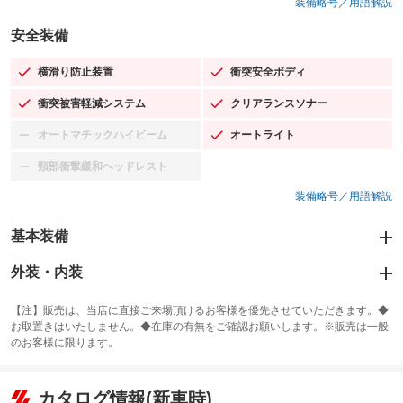
装備略号／用語解説
安全装備
横滑り防止装置
衝突安全ボディ
：装備あり
：装備あり
衝突被害軽減システム
クリアランスソナー
：装備あり
：装備あり
オートマチックハイビーム
オートライト
：装備なし
：装備あり
頸部衝撃緩和ヘッドレスト
：装備なし
装備略号／用語解説
基本装備
エアバッグ：運転席/助手席
外装・内装
：装備あり
スライドドア
カーナビ：SDナビ
：装備なし
：装備あり
【注】販売は、当店に直接ご来場頂けるお客様を優先させていただきます。◆
お取置きはいたしません。◆在庫の有無をご確認お願いします。※販売は一般
サンルーフ
ABS
TV
：装備なし
：装備あり
：装備なし
のお客様に限ります。
エアコン
Wエアコン
オーディオ：CDまたはCDチェンジャー／ミュージックプレイヤー接続
：装備あり
：装備なし
：装備あり
可／ミュージックサーバー
リフトアップ
パワーステアリング
カタログ情報(新車時)
：装備なし
：装備あり