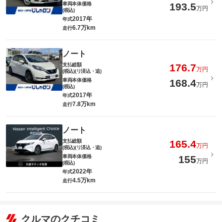
車両本体価格
193.5
万円
(税込)
2017年
年式
6.7万km
走行
ノート
支払総額
176.7
万円
(税込)(リ済込・追)
車両本体価格
168.4
万円
(税込)
2017年
年式
7.8万km
走行
ノート
支払総額
165.4
万円
(税込)(リ済込・追)
車両本体価格
155
万円
(税込)
2022年
年式
4.5万km
走行
クルマのクチコミ