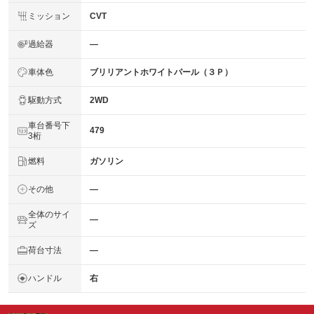
ミッション
CVT
過給器
―
車体色
ブリリアントホワイトパール（３Ｐ）
駆動方式
2WD
車台番号下
479
3桁
燃料
ガソリン
その他
―
全体のサイ
―
ズ
荷台寸法
―
ハンドル
右