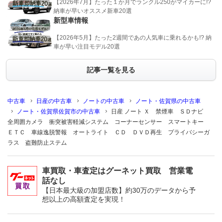
【2026年7月】たった１か月でランクル250がマイカーに!?
納車が早いオススメ新車20選
新型車情報
【2026年5月】たった2週間であの人気車に乗れるかも!? 納
車が早い注目モデル20選
記事一覧を見る
中古車
日産の中古車
ノートの中古車
ノート・佐賀県の中古車
ノート・佐賀県佐賀市の中古車
日産 ノート Ｘ 禁煙車 ＳＤナビ
全周囲カメラ 衝突被害軽減システム コーナーセンサー スマートキー
ＥＴＣ 車線逸脱警報 オートライト ＣＤ ＤＶＤ再生 プライバシーガ
ラス 盗難防止ステム
車買取・車査定はグーネット買取 営業電
話なし
【日本最大級の加盟店数】約30万のデータから予
想以上の高額査定を実現！