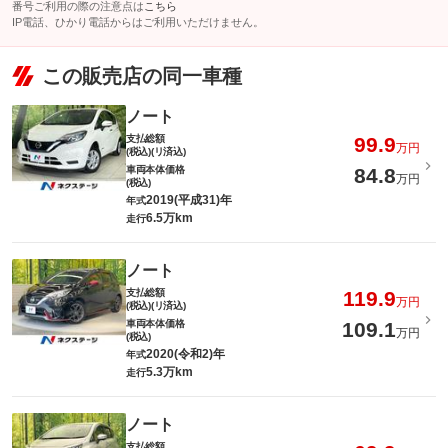
番号ご利用の際の注意点は
こちら
IP電話、ひかり電話からはご利用いただけません。
この販売店の同一車種
ノート
支払総額
99.9
万円
(税込)(リ済込)
車両本体価格
84.8
万円
(税込)
2019(平成31)年
年式
6.5万km
走行
ノート
支払総額
119.9
万円
(税込)(リ済込)
車両本体価格
109.1
万円
(税込)
2020(令和2)年
年式
5.3万km
走行
ノート
支払総額