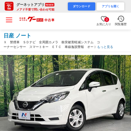
グーネットアプリ
RENEW
ダウンロード
アプリを開く
メアド不要で問い合わせ可能
0
お気に入り
閲覧履歴
日産 ノート
Ｘ 禁煙車 ＳＤナビ 全周囲カメラ 衝突被害軽減システム コ
ーナーセンサー スマートキー ＥＴＣ 車線逸脱警報 オートラ
もっと見る
イト ＣＤ ＤＶＤ再生 プライバシーガラス 盗難防止ステム
（佐賀県）