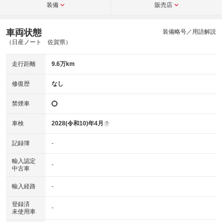
装備
販売店
車両状態
装備略号／用語解説
（日産ノート 佐賀県）
走行距離
9.6万km
修復歴
なし
禁煙車
車検
2028(令和10)年4月
?
記録簿
-
輸入認定
-
中古車
輸入経路
-
登録済
-
未使用車