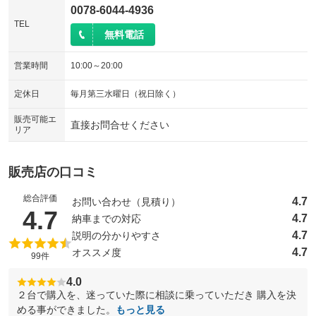
0078-6044-4936
TEL
無料電話
営業時間
10:00～20:00
定休日
毎月第三水曜日（祝日除く）
販売可能エ
直接お問合せください
リア
販売店の口コミ
総合評価
4.7
お問い合わせ（見積り）
（5点満点中）
4.7
4.7
納車までの対応
4.7
説明の分かりやすさ
4.7
オススメ度
99件
4.0
２台で購入を、迷っていた際に相談に乗っていただき 購入を決
める事ができました。
もっと見る