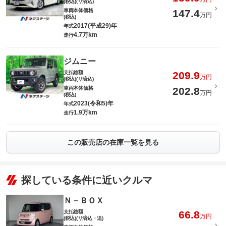
(税込)(リ済込)
車両本体価格
147.4
万円
(税込)
2017(平成29)年
年式
4.7万km
走行
ジムニー
支払総額
209.9
万円
(税込)(リ済込)
車両本体価格
202.8
万円
(税込)
2023(令和5)年
年式
1.9万km
走行
この販売店の在庫一覧を見る
探している条件に近いクルマ
Ｎ－ＢＯＸ
支払総額
66.8
万円
(税込)(リ済込・追)