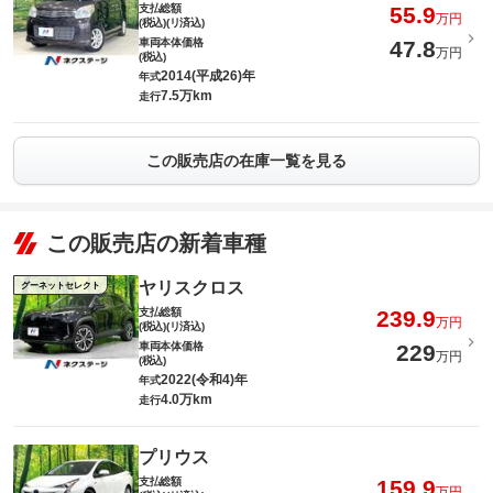
支払総額
55.9
万円
(税込)(リ済込)
車両本体価格
47.8
万円
(税込)
2014(平成26)年
年式
7.5万km
走行
この販売店の在庫一覧を見る
この販売店の新着車種
ヤリスクロス
グーネットセレクト
支払総額
239.9
万円
(税込)(リ済込)
車両本体価格
229
万円
(税込)
2022(令和4)年
年式
4.0万km
走行
プリウス
支払総額
159.9
万円