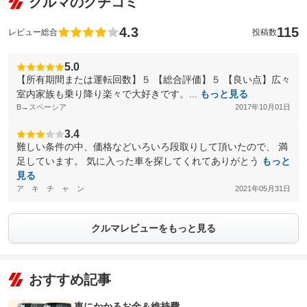
クルマのクチコミ
4.3
115
レビュー総合
投稿数
5.0
【所有期間または運転回数】５ 【総合評価】５ 【良い点】広々
室内家族も乗り降り楽々で大好きです。...
もっと見る
B→スペーシア
2017年10月01日
3.4
難しい条件の中、価格などいろいろ段取りして頂いたので、 満
足しています。 気に入った車を探してくれてありがとう
もっと
見る
ア キ チ ャ ン
2021年05月31日
クルマレビューをもっと見る
おすすめ記事
車にかかるお金＆維持費