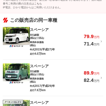
番号ご利用の際の注意点は
こちら
IP電話、ひかり電話からはご利用いただけません。
この販売店の同一車種
スペーシア
支払総額
79.9
万円
(税込)(リ済込)
車両本体価格
71.4
万円
(税込)
2015(平成27)年
年式
4.0万km
走行
スペーシア
支払総額
89.9
万円
(税込)(リ済込)
車両本体価格
82.4
万円
(税込)
2017(平成29)年
年式
7.6万km
走行
スペーシア
グーネットセレクト