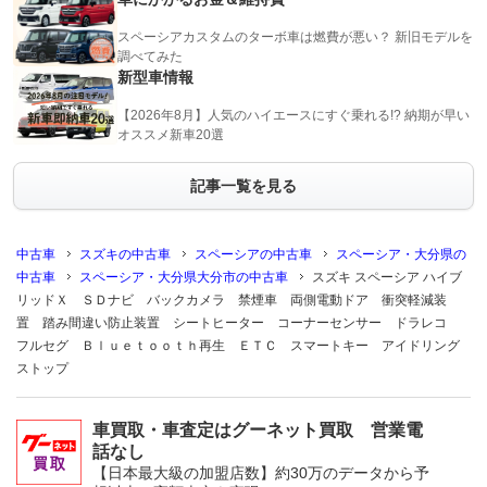
スペーシアカスタムのターボ車は燃費が悪い？ 新旧モデルを
調べてみた
新型車情報
【2026年8月】人気のハイエースにすぐ乗れる!? 納期が早い
オススメ新車20選
記事一覧を見る
中古車
スズキの中古車
スペーシアの中古車
スペーシア・大分県の
中古車
スペーシア・大分県大分市の中古車
スズキ スペーシア ハイブ
リッドＸ ＳＤナビ バックカメラ 禁煙車 両側電動ドア 衝突軽減装
置 踏み間違い防止装置 シートヒーター コーナーセンサー ドラレコ
フルセグ Ｂｌｕｅｔｏｏｔｈ再生 ＥＴＣ スマートキー アイドリング
ストップ
車買取・車査定はグーネット買取 営業電
話なし
【日本最大級の加盟店数】約30万のデータから予