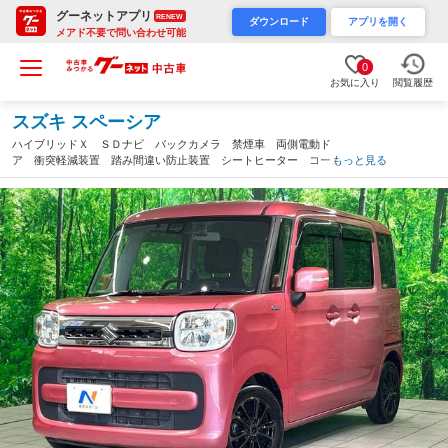
グーネットアプリ
RENEW
ダウンロード
アプリを開く
メアド不要で問い合わせ可能
0
お気に入り
閲覧履歴
スズキ スペーシア
ハイブリッドＸ ＳＤナビ バックカメラ 禁煙車 両側電動ド
ア 衝突軽減装置 踏み間違い防止装置 シートヒーター コーナ
もっと見る
ーセンサー ドラレコ フルセグ Ｂｌｕｅｔｏｏｔｈ再生 ＥＴ
Ｃ スマートキー アイドリングストップ（大分県）