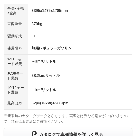
ダウンヒルアシストコントロール
：装備なし
アルミホイール：14インチ
全長×全幅
：装備あり
3395x1475x1785mm
×全高
パワーウィンドウ
盗難防止システム
：装備あり
：装備あり
革シート
ハーフレザーシート
：装備なし
：装備なし
車両重量
870kg
アイドリングストップ
ドライブレコーダー
：装備あり
：装備あり
キーレス
LEDヘッドランプ
：装備あり
：装備なし
USB入力端子
Bluetooth接続
駆動形式
FF
：装備なし
：装備あり
HID(キセノンライト)
ポータブルナビ
：装備なし
：装備なし
100V電源
クリーンディーゼル
使用燃料
無鉛レギュラーガソリン
：装備なし
：装備なし
バックカメラ
ETC
：装備あり
：装備あり
センターデフロック
：装備なし
WLTCモ
エアロ
スマートキー
－km/リットル
：装備なし
：装備あり
ード燃費
レンタカーアップ
展示・試乗車
：装備なし
：装備なし
ローダウン
ランフラットタイヤ
：装備なし
：装備なし
JC08モー
28.2km/リットル
ド燃費
電動格納ミラー
：装備あり
パワーシート
3列シート
：装備なし
：装備なし
10/15モー
装備略号／用語解説
－km/リットル
ド燃費
ベンチシート
フルフラットシート
：装備あり
：装備なし
チップアップシート
オットマン
最高出力
52ps(38kW)/6500rpm
：装備なし
：装備なし
電動格納サードシート
シートヒーター
：装備なし
：装備あり
※新車時のカタログデータとなります。実際とは異なる場合がございますの
で、詳細は販売店にご確認ください。
ウォークスルー
後席モニター
：装備なし
：装備なし
カタログで車種情報を詳しく見る
電動リアゲート
フロントカメラ