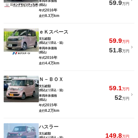
車両本体価格
59.9
万円
(税込)
2016年
年式
8.3万km
走行
ｅＫスペース
支払総額
59.9
万円
(税込)(リ済込・追)
車両本体価格
51.8
万円
(税込)
2016年
年式
4.4万km
走行
Ｎ－ＢＯＸ
支払総額
59.1
万円
(税込)(リ済込・追)
車両本体価格
52
万円
(税込)
2015年
年式
8.2万km
走行
ハスラー
支払総額
149.8
万円
(税込)(リ済込・追)