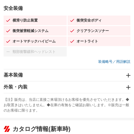
安全装備
横滑り防止装置
衝突安全ボディ
：装備あり
：装備あり
衝突被害軽減システム
クリアランスソナー
：装備あり
：装備あり
オートマチックハイビーム
オートライト
：装備あり
：装備あり
頸部衝撃緩和ヘッドレスト
：装備なし
装備略号／用語解説
基本装備
エアバッグ：運転席/助手席/サイド
外装・内装
：装備あり
スライドドア：両面電動
カーナビ：メモリーナビ他
：装備あり
：装備あり
【注】販売は、当店に直接ご来場頂けるお客様を優先させていただきます。◆
お取置きはいたしません。◆在庫の有無をご確認お願いします。※販売は一般
サンルーフ
ABS
TV：フルセグ
：装備なし
：装備あり
：装備あり
のお客様に限ります。
エアコン
Wエアコン
オーディオ：CDまたはCDチェンジャー／ミュージックプレイヤー接続
：装備あり
：装備なし
：装備あり
可／ミュージックサーバー
リフトアップ
パワーステアリング
カタログ情報(新車時)
：装備なし
：装備あり
ビジュアル：-／DVD再生
：装備あり