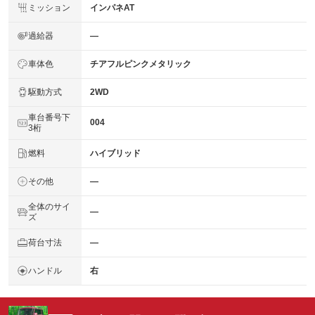
ミッション
インパネAT
過給器
―
車体色
チアフルピンクメタリック
駆動方式
2WD
車台番号下
004
3桁
燃料
ハイブリッド
その他
―
全体のサイ
―
ズ
荷台寸法
―
ハンドル
右