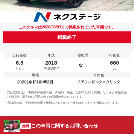
このクルマは2026/08/03まで掲載されていた車輛です。
掲載終了
走行距離
年式
修復歴
排気量
6.8
2018
660
なし
万km
(平成30)年
cc
車検
車体色
2028(令和10)年2月
チアフルピンクメタリック
支払総額には、車両本体価格の他、保険料、税金、登録等に伴う費用、リサイクル預託金
相当額等、購入時に必要な全ての費用が含まれています。
当該価格は、登録等の時期や地域などについて一定の条件を付した価格になります。
この車両に関するお問い合わせ
無料