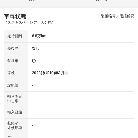
車両状態
装備略号／用語解説
（スズキスペーシア 大分県）
走行距離
6.8万km
修復歴
なし
禁煙車
車検
2028(令和10)年2月
?
記録簿
-
輸入認定
-
中古車
輸入経路
-
登録済
-
未使用車
ワン