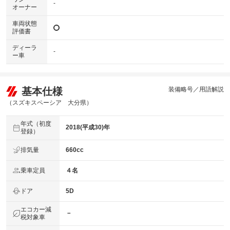
-
オーナー
車両状態
評価書
ディーラ
-
ー車
基本仕様
装備略号／用語解説
（スズキスペーシア 大分県）
年式（初度
2018(平成30)年
登録）
排気量
660cc
乗車定員
４名
ドア
5D
エコカー減
－
税対象車