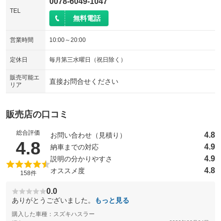
0078-6049-1047
TEL
無料電話
営業時間
10:00～20:00
定休日
毎月第三水曜日（祝日除く）
販売可能エ
直接お問合せください
リア
販売店の口コミ
総合評価
4.8
お問い合わせ（見積り）
（5点満点中）
4.8
4.9
納車までの対応
4.9
説明の分かりやすさ
4.8
オススメ度
158件
0.0
ありがとうございました。
もっと見る
購入した車種：スズキハスラー