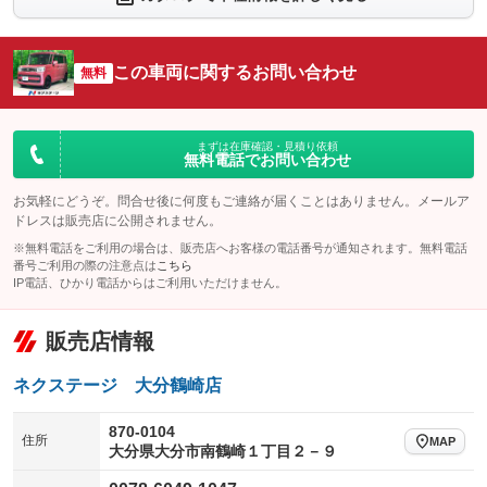
：装備なし
：装備なし
シートエアコン
全周囲カメラ
：装備なし
：装備なし
この車両に関するお問い合わせ
サイドカメラ
無料
ルーフレール
：装備なし
：装備なし
エアサスペンション
ヘッドライトウォッシャー
：装備なし
：装備なし
装備略号／用語解説
まずは在庫確認・見積り依頼
無料電話でお問い合わせ
お気軽にどうぞ。問合せ後に何度もご連絡が届くことはありません。メールア
ドレスは販売店に公開されません。
※無料電話をご利用の場合は、販売店へお客様の電話番号が通知されます。無料電話
番号ご利用の際の注意点は
こちら
IP電話、ひかり電話からはご利用いただけません。
販売店情報
ネクステージ 大分鶴崎店
870-0104
住所
MAP
大分県大分市南鶴崎１丁目２－９