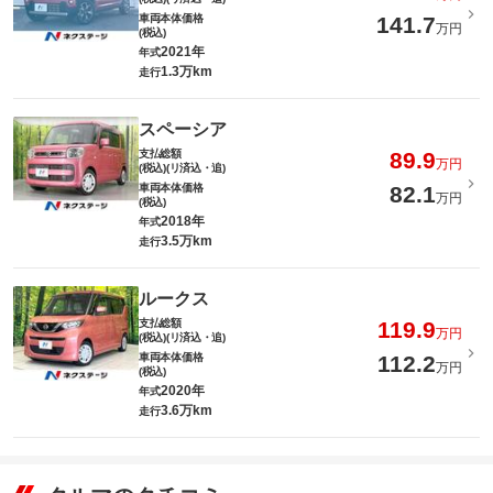
車両本体価格
141.7
万円
(税込)
2021年
年式
1.3万km
走行
スペーシア
支払総額
89.9
万円
(税込)(リ済込・追)
車両本体価格
82.1
万円
(税込)
2018年
年式
3.5万km
走行
ルークス
支払総額
119.9
万円
(税込)(リ済込・追)
車両本体価格
112.2
万円
(税込)
2020年
年式
3.6万km
走行