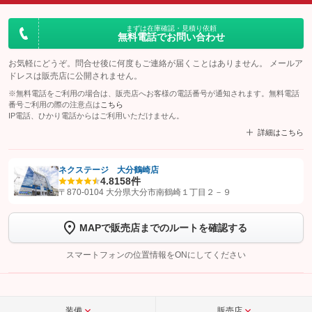
まずは在庫確認・見積り依頼
無料電話でお問い合わせ
お気軽にどうぞ。問合せ後に何度もご連絡が届くことはありません。 メールア
ドレスは販売店に公開されません。
※無料電話をご利用の場合は、販売店へお客様の電話番号が通知されます。無料電話
番号ご利用の際の注意点は
こちら
IP電話、ひかり電話からはご利用いただけません。
詳細はこちら
ネクステージ 大分鶴崎店
4.8
158件
【STEP1】
認証画面でグーネットを友だち追加してから「許可する」ボタンを押
〒870-0104 大分県大分市南鶴崎１丁目２－９
します
MAPで販売店までのルートを確認する
【STEP2】
トーク画面で
ボタンをタップして問い合わせを
完了してください。
スマートフォンの位置情報をONにしてください
こちら
装備
販売店