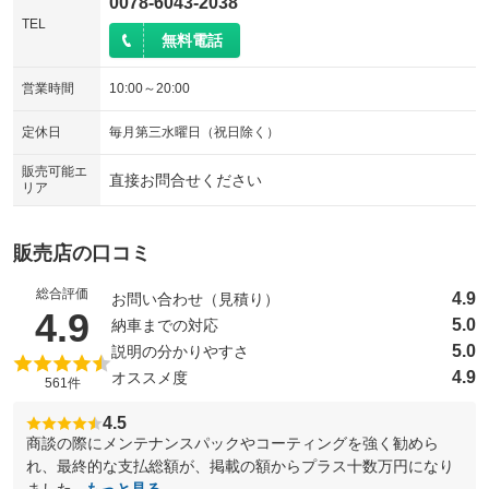
0078-6043-2038
TEL
無料電話
営業時間
10:00～20:00
定休日
毎月第三水曜日（祝日除く）
販売可能エ
直接お問合せください
リア
販売店の口コミ
総合評価
4.9
お問い合わせ（見積り）
（5点満点中）
4.9
5.0
納車までの対応
5.0
説明の分かりやすさ
4.9
オススメ度
561件
4.5
商談の際にメンテナンスパックやコーティングを強く勧めら
れ、最終的な支払総額が、掲載の額からプラス十数万円になり