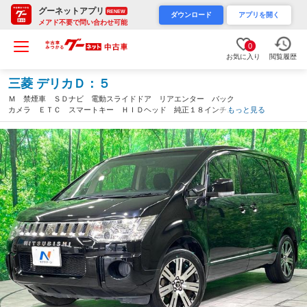
グーネットアプリ
RENEW
ダウンロード
アプリを開く
メアド不要で問い合わせ可能
0
お気に入り
閲覧履歴
三菱 デリカＤ：５
Ｍ 禁煙車 ＳＤナビ 電動スライドドア リアエンター バック
カメラ ＥＴＣ スマートキー ＨＩＤヘッド 純正１８インチア
もっと見る
ルミ オートライト オートエアコン ＣＤ／ＤＶＤ再生 電動格
納ミラー（大分県）