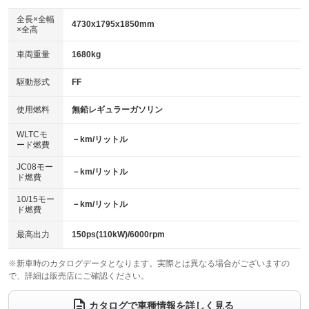
ダウンヒルアシストコントロール
アルミホイール：18インチ
：装備なし
：装備あり
全長×全幅
4730x1795x1850mm
×全高
パワーウィンドウ
盗難防止システム
革シート
ハーフレザーシート
：装備あり
：装備あり
：装備なし
：装備なし
車両重量
1680kg
アイドリングストップ
ドライブレコーダー
キーレス
LEDヘッドランプ
：装備あり
：装備なし
：装備あり
：装備なし
USB入力端子
Bluetooth接続
駆動形式
FF
HID(キセノンライト)
ポータブルナビ
：装備なし
：装備なし
：装備あり
：装備なし
100V電源
クリーンディーゼル
バックカメラ
ETC
使用燃料
無鉛レギュラーガソリン
：装備なし
：装備なし
：装備あり
：装備あり
センターデフロック
エアロ
スマートキー
：装備なし
WLTCモ
：装備なし
：装備あり
－km/リットル
ード燃費
レンタカーアップ
展示・試乗車
ローダウン
ランフラットタイヤ
：装備なし
：装備なし
：装備なし
：装備なし
JC08モー
－km/リットル
ド燃費
電動格納ミラー
パワーシート
3列シート
：装備あり
：装備なし
：装備あり
10/15モー
装備略号／用語解説
－km/リットル
ベンチシート
フルフラットシート
ド燃費
：装備あり
：装備なし
チップアップシート
オットマン
：装備なし
：装備なし
最高出力
150ps(110kW)/6000rpm
電動格納サードシート
シートヒーター
：装備なし
：装備なし
※新車時のカタログデータとなります。実際とは異なる場合がございますの
で、詳細は販売店にご確認ください。
ウォークスルー
後席モニター
：装備なし
：装備あり
電動リアゲート
フロントカメラ
カタログで車種情報を詳しく見る
：装備なし
：装備なし