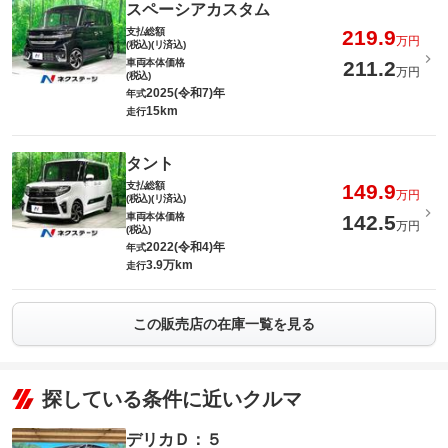
スペーシアカスタム
支払総額
219.9
万円
(税込)(リ済込)
車両本体価格
211.2
万円
(税込)
2025(令和7)年
年式
15km
走行
タント
支払総額
149.9
万円
(税込)(リ済込)
車両本体価格
142.5
万円
(税込)
2022(令和4)年
年式
3.9万km
走行
この販売店の在庫一覧を見る
探している条件に近いクルマ
デリカＤ：５