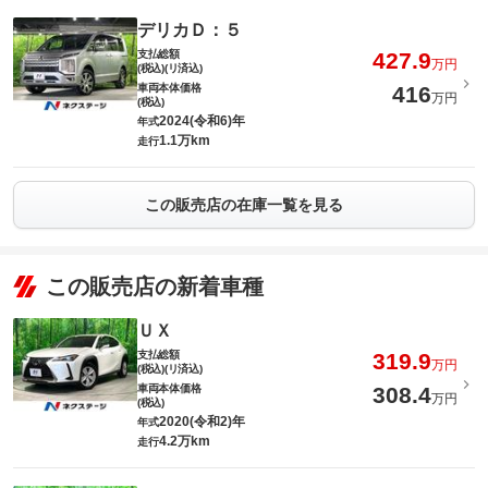
デリカＤ：５
支払総額
427.9
万円
(税込)(リ済込)
車両本体価格
416
万円
(税込)
2024(令和6)年
年式
1.1万km
走行
この販売店の在庫一覧を見る
この販売店の新着車種
ＵＸ
支払総額
319.9
万円
(税込)(リ済込)
車両本体価格
308.4
万円
(税込)
2020(令和2)年
年式
4.2万km
走行