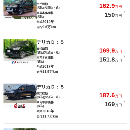
支払総額
162.9
万円
(税込)(リ済込・追)
車両本体価格
150
万円
(税込)
2014年
年式
9.6万km
走行
デリカＤ：５
支払総額
169.9
万円
(税込)(リ済込・追)
車両本体価格
151.8
万円
(税込)
2017年
年式
11.9万km
走行
デリカＤ：５
支払総額
187.6
万円
(税込)(リ済込・追)
車両本体価格
169
万円
(税込)
2018年
年式
11.7万km
走行