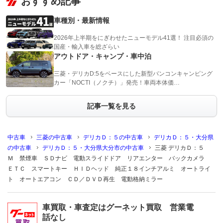
おすすめ記事
車種別・最新情報
2026年上半期をにぎわせたニューモデル41選！ 注目必須の
国産・輸入車を総ざらい
アウトドア・キャンプ・車中泊
三菱・デリカD:5をベースにした新型バンコンキャンピング
カー「NOCTI（ノクチ）」発売！車両本体価…
記事一覧を見る
中古車
三菱の中古車
デリカＤ：５の中古車
デリカＤ：５・大分県
の中古車
デリカＤ：５・大分県大分市の中古車
三菱 デリカＤ：５
Ｍ 禁煙車 ＳＤナビ 電動スライドドア リアエンター バックカメラ
ＥＴＣ スマートキー ＨＩＤヘッド 純正１８インチアルミ オートライ
ト オートエアコン ＣＤ／ＤＶＤ再生 電動格納ミラー
車買取・車査定はグーネット買取 営業電
話なし