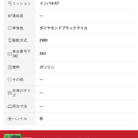
ミッション
インパネAT
過給器
―
車体色
ダイヤモンドブラックマイカ
駆動方式
2WD
車台番号下
263
3桁
燃料
ガソリン
その他
―
全体のサイ
―
ズ
荷台寸法
―
ハンドル
右