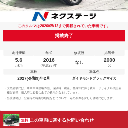
このクルマは2026/05/12まで掲載されていた車輛です。
掲載終了
走行距離
年式
修復歴
排気量
5.6
2016
2000
なし
万km
(平成28)年
cc
車検
車体色
2027(令和9)年2月
ダイヤモンドブラックマイカ
支払総額には、車両本体価格の他、保険料、税金、登録等に伴う費用、リサイクル預託金
相当額等、購入時に必要な全ての費用が含まれています。
当該価格は、登録等の時期や地域などについて一定の条件を付した価格になります。
この車両に関するお問い合わせ
無料