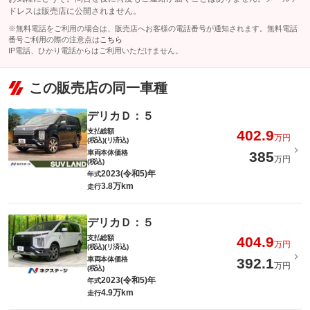
ドレスは販売店に公開されません。
※無料電話をご利用の場合は、販売店へお客様の電話番号が通知されます。無料電話
番号ご利用の際の注意点は
こちら
IP電話、ひかり電話からはご利用いただけません。
この販売店の同一車種
デリカＤ：５
支払総額
402.9
万円
(税込)(リ済込)
車両本体価格
385
万円
(税込)
2023(令和5)年
年式
3.8万km
走行
デリカＤ：５
支払総額
404.9
万円
(税込)(リ済込)
車両本体価格
392.1
万円
(税込)
2023(令和5)年
年式
4.9万km
走行