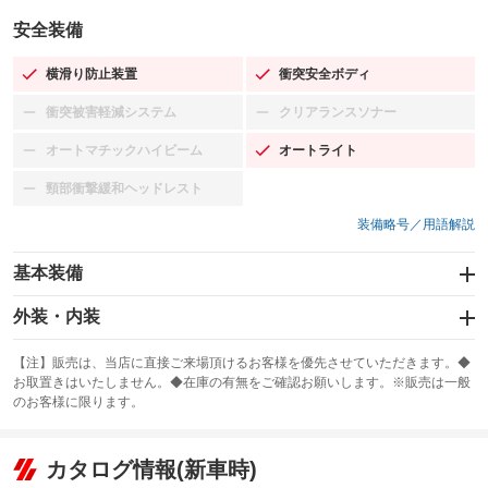
安全装備
横滑り防止装置
衝突安全ボディ
：装備あり
：装備あり
衝突被害軽減システム
クリアランスソナー
：装備なし
：装備なし
オートマチックハイビーム
オートライト
：装備なし
：装備あり
頸部衝撃緩和ヘッドレスト
：装備なし
装備略号／用語解説
基本装備
エアバッグ：運転席/助手席
外装・内装
：装備あり
スライドドア：電動
カーナビ：メモリーナビ他
：装備あり
：装備あり
【注】販売は、当店に直接ご来場頂けるお客様を優先させていただきます。◆
お取置きはいたしません。◆在庫の有無をご確認お願いします。※販売は一般
サンルーフ
ABS
TV：ワンセグ
：装備なし
：装備あり
：装備あり
のお客様に限ります。
エアコン
Wエアコン
オーディオ：CDまたはCDチェンジャー／ミュージックサーバー
：装備あり
：装備なし
：装備あり
リフトアップ
パワーステアリング
カタログ情報(新車時)
ビジュアル：-／DVD再生
：装備なし
：装備あり
：装備あり