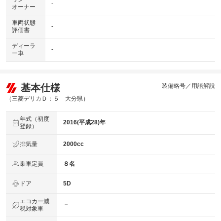
-
オーナー
車両状態
-
評価書
ディーラ
-
ー車
基本仕様
装備略号／用語解説
（三菱デリカＤ：５ 大分県）
年式（初度
2016(平成28)年
登録）
排気量
2000cc
乗車定員
８名
ドア
5D
エコカー減
－
税対象車