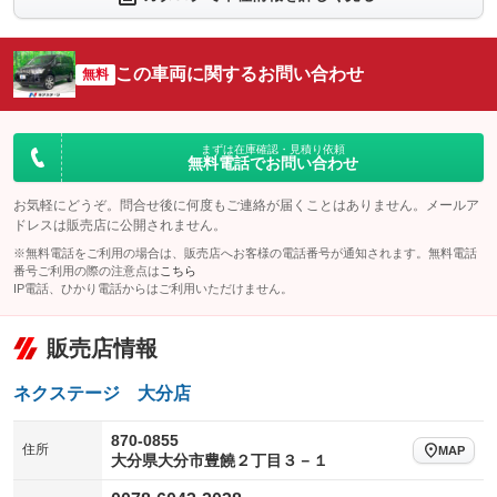
シートエアコン
全周囲カメラ
：装備なし
：装備なし
サイドカメラ
ルーフレール
この車両に関するお問い合わせ
：装備なし
無料
：装備なし
エアサスペンション
ヘッドライトウォッシャー
：装備なし
：装備なし
装備略号／用語解説
まずは在庫確認・見積り依頼
無料電話でお問い合わせ
お気軽にどうぞ。問合せ後に何度もご連絡が届くことはありません。メールア
ドレスは販売店に公開されません。
※無料電話をご利用の場合は、販売店へお客様の電話番号が通知されます。無料電話
番号ご利用の際の注意点は
こちら
IP電話、ひかり電話からはご利用いただけません。
販売店情報
ネクステージ 大分店
870-0855
住所
MAP
大分県大分市豊饒２丁目３－１