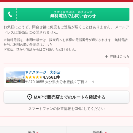
まずは在庫確認・見積り依頼
無料電話でお問い合わせ
お気軽にどうぞ。問合せ後に何度もご連絡が届くことはありません。 メールア
ドレスは販売店に公開されません。
※無料電話をご利用の場合は、販売店へお客様の電話番号が通知されます。無料電話
番号ご利用の際の注意点は
こちら
IP電話、ひかり電話からはご利用いただけません。
詳細はこちら
ネクステージ 大分店
4.9
561件
【STEP1】
認証画面でグーネットを友だち追加してから「許可する」ボタンを押
〒870-0855 大分県大分市豊饒２丁目３－１
します
MAPで販売店までのルートを確認する
【STEP2】
トーク画面で
ボタンをタップして問い合わせを
完了してください。
スマートフォンの位置情報をONにしてください
こちら
装備
販売店