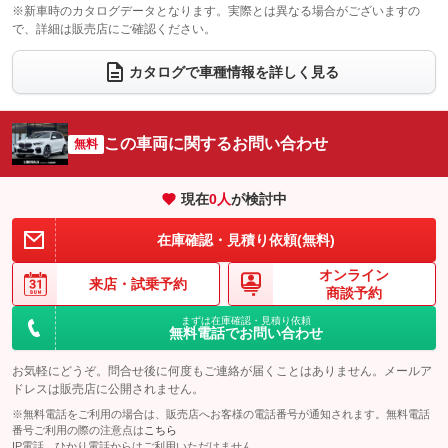
：装備なし
：装備あり
※新車時のカタログデータとなります。実際とは異なる場合がございますの
で、詳細は販売店にご確認ください。
ウォークスルー
後席モニター
：装備なし
：装備なし
電動リアゲート
フロントカメラ
カタログで車種情報を詳しく見る
：装備あり
：装備あり
シートエアコン
全周囲カメラ
：装備なし
：装備あり
サイドカメラ
ルーフレール
この車両に関するお問い合わせ
：装備あり
無料
：装備あり
エアサスペンション
ヘッドライトウォッシャー
：装備なし
：装備なし
現在
0
人
が検討中
装備略号／用語解説
在庫確認・見積り依頼(無料)
オンライン
来店・
試乗予約
商談予約
まずは在庫確認・見積り依頼
無料電話でお問い合わせ
お気軽にどうぞ。問合せ後に何度もご連絡が届くことはありません。メールア
ドレスは販売店に公開されません。
※無料電話をご利用の場合は、販売店へお客様の電話番号が通知されます。無料電話
番号ご利用の際の注意点は
こちら
IP電話、ひかり電話からはご利用いただけません。