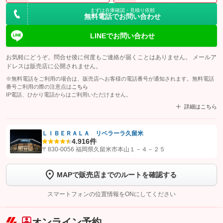
まずは在庫確認・見積り依頼
無料電話でお問い合わせ
LINEでお問い合わせ
お気軽にどうぞ。問合せ後に何度もご連絡が届くことはありません。 メールア
ドレスは販売店に公開されません。
※無料電話をご利用の場合は、販売店へお客様の電話番号が通知されます。無料電話
番号ご利用の際の注意点は
こちら
IP電話、ひかり電話からはご利用いただけません。
詳細はこちら
ＬＩＢＥＲＡＬＡ リベラーラ久留米
4.9
16件
【STEP1】
認証画面でグーネットを友だち追加してから「許可する」ボタンを押
〒830-0056 福岡県久留米市本山１－４－２５
します
MAPで販売店までのルートを確認する
【STEP2】
トーク画面で
ボタンをタップして問い合わせを
完了してください。
スマートフォンの位置情報をONにしてください
こちら
オンライン予約