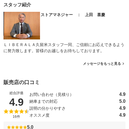
スタッフ紹介
ストアマネジャー ： 上田 喜慶
ＬＩＢＥＲＡＬＡ久留米スタッフ一同、ご信頼にお応えできるよう
に努力致します。皆様のお越しをお待ちしております。
メッセージをもっと見る
販売店の口コミ
総合評価
4.9
お問い合わせ（見積り）
（5点満点中）
4.9
5.0
納車までの対応
4.9
説明の分かりやすさ
4.9
オススメ度
16件
5.0