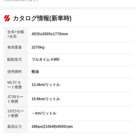
エアコン
Wエアコン
オーディオ：ミュージックプレイヤー接続可
：装備あり
：装備あり
：装備あり
リフトアップ
パワーステアリング
カタログ情報(新車時)
ビジュアル
：装備なし
：装備あり
：装備なし
ダウンヒルアシストコントロール
アルミホイール：20インチ
：装備あり
：装備あり
全長×全幅
4935x2005x1770mm
×全高
パワーウィンドウ
盗難防止システム
革シート
ハーフレザーシート
：装備あり
：装備あり
：装備あり
：装備なし
車両重量
2270kg
アイドリングストップ
ドライブレコーダー
キーレス
LEDヘッドランプ
：装備なし
：装備あり
：装備あり
：装備あり
USB入力端子
Bluetooth接続
駆動形式
フルタイム４WD
HID(キセノンライト)
ポータブルナビ
：装備あり
：装備あり
：装備なし
：装備なし
100V電源
クリーンディーゼル
バックカメラ
ETC2.0
使用燃料
軽油
：装備なし
：装備なし
：装備あり
：装備あり
センターデフロック
エアロ
スマートキー
：装備なし
WLTCモ
：装備なし
：装備あり
12.4km/リットル
ード燃費
レンタカーアップ
展示・試乗車
ローダウン
ランフラットタイヤ
：装備なし
：装備なし
：装備なし
：装備なし
JC08モー
15.9km/リットル
ド燃費
電動格納ミラー
パワーシート
3列シート
：装備あり
：装備あり
：装備なし
10/15モー
装備略号／用語解説
－km/リットル
ベンチシート
フルフラットシート
ド燃費
：装備なし
：装備あり
チップアップシート
オットマン
：装備なし
：装備なし
最高出力
286ps(210kW)/4000rpm
電動格納サードシート
シートヒーター