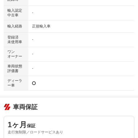
輸入認定
-
中古車
輸入経路
正規輸入車
登録済
-
未使用車
ワン
-
オーナー
車両状態
-
評価書
ディーラ
ー車
車両保証
1ヶ月
保証
走行無制限／ロードサービスあり