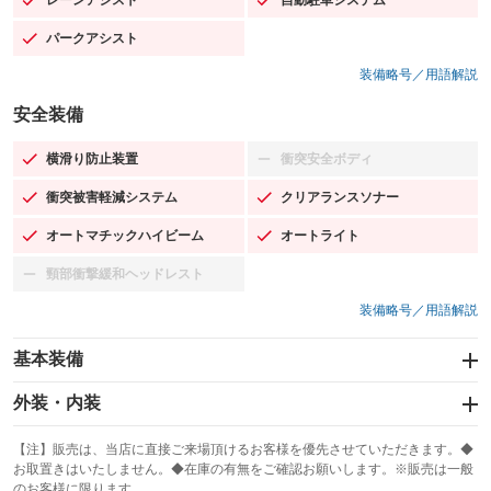
：装備あり
：装備あり
パークアシスト
：装備あり
装備略号／用語解説
安全装備
横滑り防止装置
衝突安全ボディ
：装備あり
：装備なし
衝突被害軽減システム
クリアランスソナー
：装備あり
：装備あり
オートマチックハイビーム
オートライト
：装備あり
：装備あり
頸部衝撃緩和ヘッドレスト
：装備なし
装備略号／用語解説
基本装備
エアバッグ：運転席/助手席/サイド
外装・内装
：装備あり
スライドドア
カーナビ：HDDナビ
：装備なし
：装備あり
【注】販売は、当店に直接ご来場頂けるお客様を優先させていただきます。◆
お取置きはいたしません。◆在庫の有無をご確認お願いします。※販売は一般
サンルーフ
ABS
TV：フルセグ
：装備あり
：装備あり
：装備あり
のお客様に限ります。