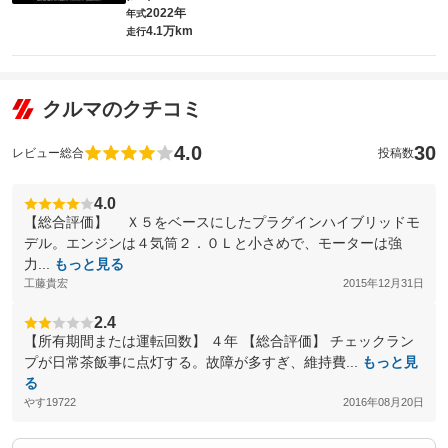
2022年
年式
4.1万km
走行
クルマのクチコミ
4.0
30
レビュー総合
投稿数
4.0
【総合評価】 Ｘ５をベースにしたプラグインハイブリッドモ
デル。エンジンは４気筒２．０Ｌと小さめで、モーターは強
力...
もっと見る
工藤貴宏
2015年12月31日
2.4
【所有期間または運転回数】 ４年 【総合評価】 チェックラン
プが日常茶飯事に点灯する。故障が多すぎ、維持費...
もっと見
る
やす19722
2016年08月20日