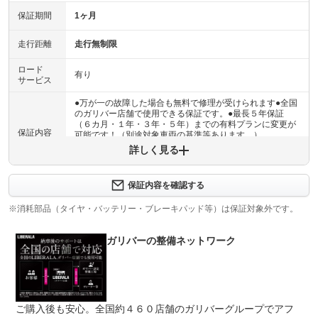
保証期間
1ヶ月
走行距離
走行無制限
ロード
有り
サービス
●万が一の故障した場合も無料で修理が受けられます●全国
のガリバー店舗で使用できる保証です。●最長５年保証
（６カ月・１年・３年・５年）までの有料プランに変更が
保証内容
可能です！（別途対象車両の基準等あります。）
詳しく見る
保証内容について問い合わせる
計11項目
保証内容を確認する
１エンジン機構 ２動力伝達機構 ３ブレーキ機構 ４ス
保証項目
テアリング機構 ５前後アクスル機構 ６電子制御機構
※消耗部品（タイヤ・バッテリー・ブレーキパッド等）は保証対象外です。
７エアコン機構 ８車外装備品 ９車内装備品 １０乗員
保護機構 １１ハイブリッド機構
ガリバーの整備ネットワーク
修理回数
無制限
車両本体価格
●期間内の修理回数に制限はありませんが、累積上限金額
上限金額
は車両価格の５０％が上限です●対象部品の詳細は、別途
ご購入後も安心。全国約４６０店舗のガリバーグループでアフ
規約に定めるとおりとなります。