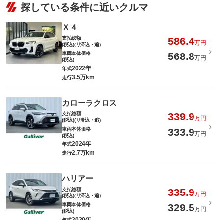
探している条件に近いクルマ
Ｘ４
支払総額
586.4
万円
(税込)(リ済込・追)
車両本体価格
568.8
万円
(税込)
2022年
年式
3.5万km
走行
カローラクロス
支払総額
339.9
万円
(税込)(リ済込・追)
車両本体価格
333.9
万円
(税込)
2024年
年式
2.7万km
走行
ハリアー
支払総額
335.9
万円
(税込)(リ済込・追)
車両本体価格
329.5
万円
(税込)
2020年
年式