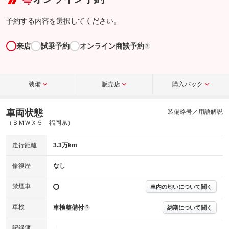
予約する内容を選択してください。
来店
試乗予約
オンライン商談予約
?
装備
販売店
購入パック
車両状態
装備略号／用語解説
（ＢＭＷＸ５ 福岡県）
走行距離
3.3万km
修復歴
なし
禁煙車
車内の匂いについて聞く
車検
車検整備付
納期について聞く
?
記録簿
-