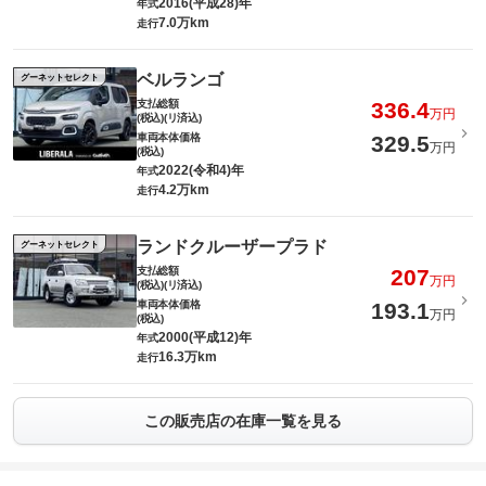
2016(平成28)年
年式
7.0万km
走行
ベルランゴ
グーネットセレクト
支払総額
336.4
万円
(税込)(リ済込)
車両本体価格
329.5
万円
(税込)
2022(令和4)年
年式
4.2万km
走行
ランドクルーザープラド
グーネットセレクト
支払総額
207
万円
(税込)(リ済込)
車両本体価格
193.1
万円
(税込)
2000(平成12)年
年式
16.3万km
走行
この販売店の在庫一覧を見る