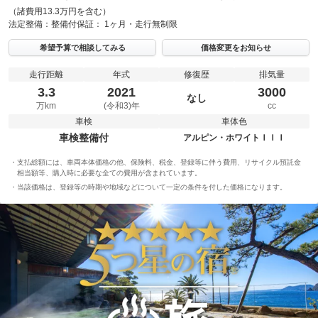
（諸費用13.3万円を含む）
法定整備：
整備付
保証：
1ヶ月・走行無制限
希望予算で相談してみる
価格変更をお知らせ
走行距離
年式
修復歴
排気量
3.3
2021
3000
なし
万km
(令和3)年
cc
車検
車体色
車検整備付
アルピン・ホワイトＩＩＩ
支払総額には、車両本体価格の他、保険料、税金、登録等に伴う費用、リサイクル預託金
相当額等、購入時に必要な全ての費用が含まれています。
当該価格は、登録等の時期や地域などについて一定の条件を付した価格になります。