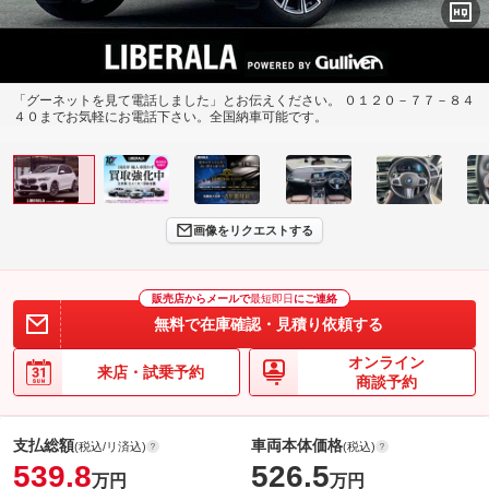
「グーネットを見て電話しました」とお伝えください。 ０１２０－７７－８４
４０までお気軽にお電話下さい。全国納車可能です。
画像をリクエストする
販売店からメールで
最短即日
にご連絡
無料で在庫確認・見積り依頼する
オンライン
来店・試乗予約
商談予約
支払総額
車両本体価格
(税込/リ済込)
(税込)
539.8
526.5
万円
万円