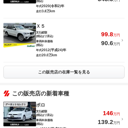
万円
(税込)
2020(令和2)年
年式
3.8万km
走行
Ｘ５
支払総額
99.8
万円
(税込)(リ済込)
車両本体価格
90.6
万円
(税込)
2012(平成24)年
年式
20.0万km
走行
この販売店の在庫一覧を見る
この販売店の新着車種
ポロ
グーネットセレクト
支払総額
146
万円
(税込)(リ済込)
車両本体価格
139.2
万円
(税込)