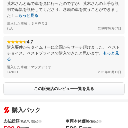
荒木さんと母で車を見に行ったのですが、荒木さんの上手な説
明で母親を説得してくださり、念願の車を買うことができまし
た！...
もっと見る
購入した車種：ＢＭＷＸ２
れん
2026年02月07日
4.7
購入要件からタイムリーに全国からサーチ頂けました。 ベスト
チョイス、ベストプライスで購入できたと思います。
もっと見
る
購入した車種：マツダデミオ
TANGO
2021年08月11日
この販売店のレビュー一覧を見る
購入パック
支払総額
車両本体価格
(税込/リ済込)
(税込)