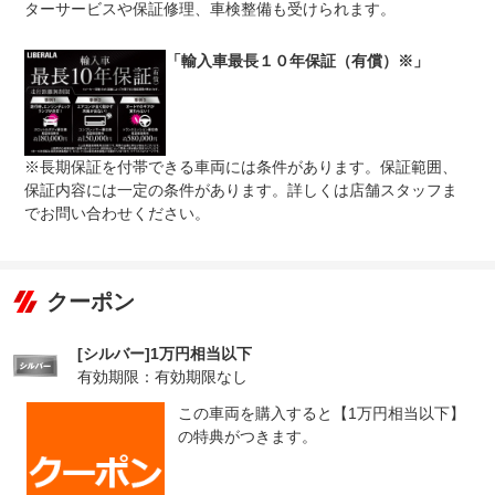
ターサービスや保証修理、車検整備も受けられます。
無し
●１年間までのプランには免責金はございません。●長期有
免責金
料プランを選択された方は、２年目以降の修理１回に対し
「輸入車最長１０年保証（有償）※」
て、１．５万円の免責金を申し受けます。●詳しくはスタ
ッフまでお問い合わせください。
●当店までご連絡ください。ご遠方の方は当店で受付後、
保証修理
お近くのガリバー店舗または修理工場のご案内をいたしま
受付先
すので、お気軽にお申し付けください。
※長期保証を付帯できる車両には条件があります。保証範囲、
保証内容には一定の条件があります。詳しくは店舗スタッフま
整備付 法定12ヶ月または法定24ヶ月点検整備付
法定整備
※車検なし・車検整備付の場合は法定24ヶ月点検整備付
でお問い合わせください。
※商用車は6ヶ月または12ヶ月点検整備付
１．車検の残りがある車に関しましては法定１２ヶ月点検
法定整備
を実施２．車検の残りがない車に関しましては法定２４ヶ
について
月点検（車検取得のみ）を実施※有償にて「ケアパック」
クーポン
もご用意しております。
[シルバー]1万円相当以下
有効期限：有効期限なし
この車両を購入すると【1万円相当以下】
の特典がつきます。