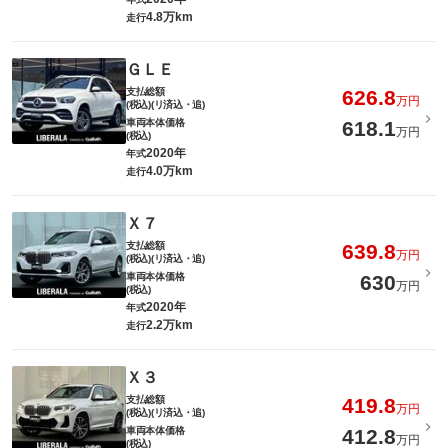
4.8万km
走行
ＧＬＥ
支払総額
626.8
万円
(税込)(リ済込・追)
車両本体価格
618.1
万円
(税込)
2020年
年式
4.0万km
走行
Ｘ７
支払総額
639.8
万円
(税込)(リ済込・追)
車両本体価格
630
万円
(税込)
2020年
年式
2.2万km
走行
Ｘ３
支払総額
419.8
万円
(税込)(リ済込・追)
車両本体価格
412.8
万円
(税込)