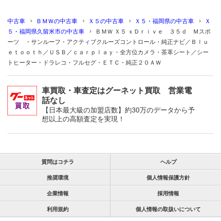
中古車
ＢＭＷの中古車
Ｘ５の中古車
Ｘ５・福岡県の中古車
Ｘ
５・福岡県久留米市の中古車
ＢＭＷ Ｘ５ ｘＤｒｉｖｅ ３５ｄ Ｍスポ
ーツ ・サンルーフ・アクティブクルーズコントロール・純正ナビ／Ｂｌｕ
ｅｔｏｏｔｈ／ＵＳＢ／ｃａｒｐｌａｙ・全方位カメラ・茶革シート／シー
トヒーター・ドラレコ・フルセグ・ＥＴＣ・純正２０ＡＷ
車買取・車査定はグーネット買取 営業電
話なし
【日本最大級の加盟店数】約30万のデータから予
想以上の高額査定を実現！
質問はコチラ
ヘルプ
推奨環境
個人情報保護方針
企業情報
採用情報
利用規約
個人情報の取扱いについて