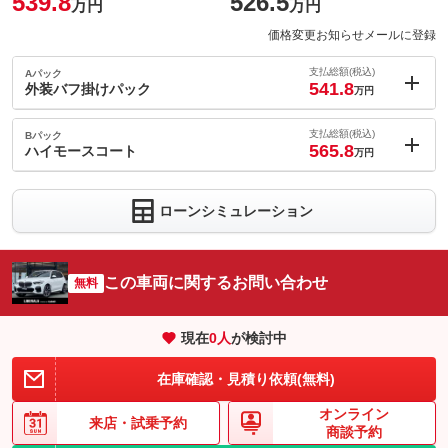
539.8
526.5
万円
万円
価格変更お知らせメールに登録
支払総額(税込)
Aパック
541.8
外装バフ掛けパック
万円
内：オプシ
2
ョン価格
支払総額(税込)
Bパック
万円
565.8
(税込)
ハイモースコート
万円
車両本体価
526.5
万円
内：オプシ
格
26
ョン価格
万円
ローンシミュレーション
(税込)
車両本体価
526.5
万円
格
パック内容
この車両に関するお問い合わせ
無料
ＬＩＢＥＲＡＬＡ外装バフ掛け洗車
現在
0
人
が検討中
パック内容
備考
－
ＬＩＢＥＲＡＬＡでは多種多様なボディコーティングを取り揃え
在庫確認・見積り依頼(無料)
ております。その中で最も高級※のコーティングをあなたの一台
このパックの見積もり依頼（無料）
に。
オンライン
来店・
試乗予約
商談予約
備考
－