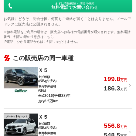
まずは在庫確認・見積り依頼
無料電話でお問い合わせ
このパックの見積もり依頼（無料）
お気軽にどうぞ。問合せ後に何度もご連絡が届くことはありません。メールア
ドレスは販売店に公開されません。
※無料電話をご利用の場合は、販売店へお客様の電話番号が通知されます。無料電話
番号ご利用の際の注意点は
こちら
IP電話、ひかり電話からはご利用いただけません。
この販売店の同一車種
Ｘ５
支払総額
199.8
万円
(税込)(リ済込)
車両本体価格
186.3
万円
(税込)
2016(平成28)年
年式
6.5万km
走行
Ｘ５
グーネットセレクト
支払総額
556.8
万円
(税込)(リ済込)
車両本体価格
548.5