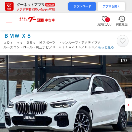
グーネットアプリ
RENEW
ダウンロード
アプリを開く
メアド不要で問い合わせ可能
0
お気に入り
閲覧履歴
ＢＭＷ Ｘ５
ｘＤｒｉｖｅ ３５ｄ Ｍスポーツ ・サンルーフ・アクティブク
ルーズコントロール・純正ナビ／Ｂｌｕｅｔｏｏｔｈ／ＵＳＢ／ｃ
もっと見る
ａｒｐｌａｙ・全方位カメラ・茶革シート／シートヒーター・ドラ
レコ・フルセグ・ＥＴＣ・純正２０ＡＷ（福岡県）
1
/78