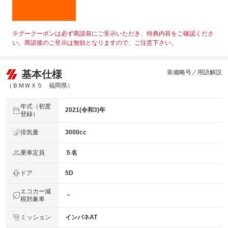
※グークーポンは必ず商談前にご呈示いただき、特典内容をご確認くださ
い。商談後のご呈示は無効となりますので、ご注意下さい。
基本仕様
装備略号／用語解説
（ＢＭＷＸ５ 福岡県）
年式（初度
2021(令和3)年
登録）
排気量
3000cc
乗車定員
５名
ドア
5D
エコカー減
－
税対象車
ミッション
インパネAT