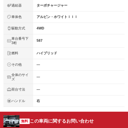
過給器
ターボチャージャー
車体色
アルピン・ホワイトＩＩＩ
駆動方式
4WD
車台番号下
587
3桁
燃料
ハイブリッド
その他
―
全体のサイ
―
ズ
荷台寸法
―
ハンドル
右
この車両に関するお問い合わせ
無料