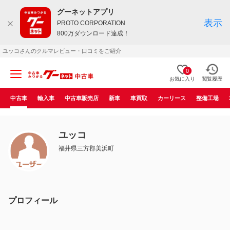
グーネットアプリ
表示
PROTO CORPORATION
800万ダウンロード達成！
ユッコさんのクルマレビュー・口コミをご紹介
0
お気に入り
閲覧履歴
中古車
輸入車
中古車販売店
新車
車買取
カーリース
整備工場
ユッコ
福井県三方郡美浜町
プロフィール