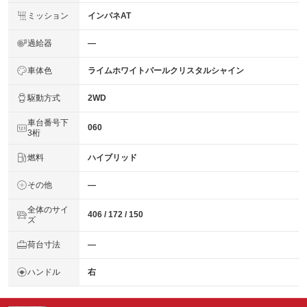
ミッション
インパネAT
過給器
―
車体色
ライムホワイトパールクリスタルシャイン
駆動方式
2WD
車台番号下
060
3桁
燃料
ハイブリッド
その他
―
全体のサイ
406 / 172 / 150
ズ
荷台寸法
―
ハンドル
右