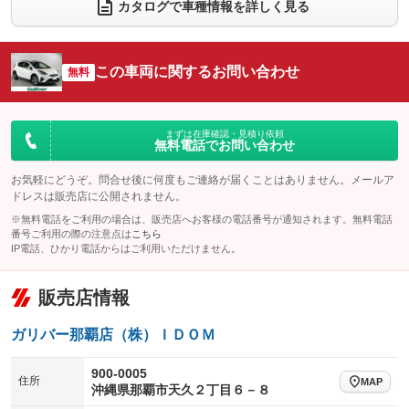
カタログで車種情報を詳しく見る
電動リアゲート
フロントカメラ
：装備なし
：装備なし
シートエアコン
全周囲カメラ
：装備なし
：装備なし
この車両に関するお問い合わせ
サイドカメラ
無料
ルーフレール
：装備なし
：装備あり
エアサスペンション
ヘッドライトウォッシャー
：装備なし
：装備なし
装備略号／用語解説
まずは在庫確認・見積り依頼
無料電話でお問い合わせ
お気軽にどうぞ。問合せ後に何度もご連絡が届くことはありません。メールア
ドレスは販売店に公開されません。
※無料電話をご利用の場合は、販売店へお客様の電話番号が通知されます。無料電話
番号ご利用の際の注意点は
こちら
IP電話、ひかり電話からはご利用いただけません。
販売店情報
ガリバー那覇店（株）ＩＤＯＭ
900-0005
住所
MAP
沖縄県那覇市天久２丁目６－８