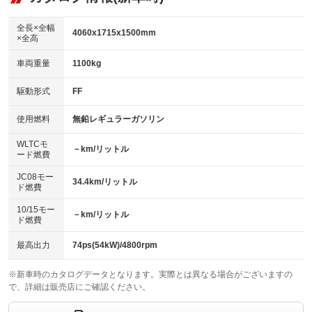
ビジュアル：-／DVD再生
：装備あり
ダウンヒルアシストコントロール
：装備なし
アルミホイール：16インチ
全長×全幅
：装備あり
4060x1715x1500mm
×全高
パワーウィンドウ
盗難防止システム
：装備あり
：装備なし
革シート
ハーフレザーシート
：装備なし
：装備なし
車両重量
1100kg
アイドリングストップ
ドライブレコーダー
：装備あり
：装備あり
キーレス
LEDヘッドランプ
：装備あり
：装備なし
USB入力端子
Bluetooth接続
駆動形式
FF
：装備なし
：装備あり
HID(キセノンライト)
ポータブルナビ
：装備なし
：装備なし
100V電源
クリーンディーゼル
使用燃料
無鉛レギュラーガソリン
：装備なし
：装備なし
バックカメラ
ETC
：装備あり
：装備あり
センターデフロック
：装備なし
WLTCモ
エアロ
スマートキー
－km/リットル
：装備なし
：装備なし
ード燃費
レンタカーアップ
展示・試乗車
：装備なし
：装備なし
ローダウン
ランフラットタイヤ
：装備なし
：装備なし
JC08モー
34.4km/リットル
ド燃費
電動格納ミラー
：装備あり
パワーシート
3列シート
：装備なし
：装備なし
10/15モー
装備略号／用語解説
－km/リットル
ド燃費
ベンチシート
フルフラットシート
：装備なし
：装備なし
チップアップシート
オットマン
最高出力
74ps(54kW)/4800rpm
：装備なし
：装備なし
電動格納サードシート
シートヒーター
：装備なし
：装備なし
※新車時のカタログデータとなります。実際とは異なる場合がございますの
で、詳細は販売店にご確認ください。
ウォークスルー
後席モニター
：装備なし
：装備なし