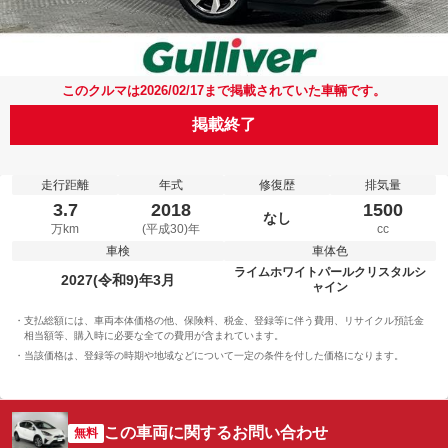
このクルマは2026/02/17まで掲載されていた車輛です。
掲載終了
走行距離
年式
修復歴
排気量
3.7
2018
1500
なし
万km
(平成30)年
cc
車検
車体色
ライムホワイトパールクリスタルシ
2027(令和9)年3月
ャイン
支払総額には、車両本体価格の他、保険料、税金、登録等に伴う費用、リサイクル預託金
相当額等、購入時に必要な全ての費用が含まれています。
当該価格は、登録等の時期や地域などについて一定の条件を付した価格になります。
この車両に関するお問い合わせ
無料