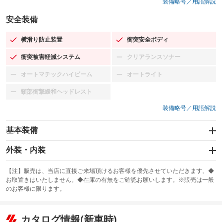
装備略号／用語解説
安全装備
横滑り防止装置
衝突安全ボディ
：装備あり
：装備あり
衝突被害軽減システム
クリアランスソナー
：装備あり
：装備なし
オートマチックハイビーム
オートライト
：装備なし
：装備なし
頸部衝撃緩和ヘッドレスト
：装備なし
装備略号／用語解説
基本装備
エアバッグ：運転席/助手席
外装・内装
：装備あり
スライドドア
カーナビ：SDナビ
：装備なし
：装備あり
【注】販売は、当店に直接ご来場頂けるお客様を優先させていただきます。◆
お取置きはいたしません。◆在庫の有無をご確認お願いします。※販売は一般
サンルーフ
ABS
TV：ワンセグ
：装備なし
：装備あり
：装備あり
のお客様に限ります。
エアコン
Wエアコン
オーディオ：CDまたはCDチェンジャー／ミュージックプレイヤー接続
：装備あり
：装備なし
：装備あり
可
リフトアップ
パワーステアリング
カタログ情報(新車時)
：装備なし
：装備あり