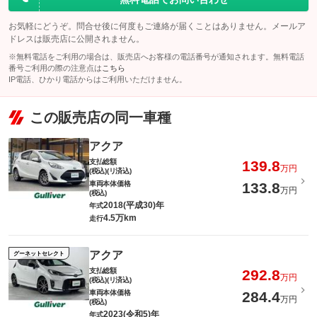
お気軽にどうぞ。問合せ後に何度もご連絡が届くことはありません。メールア
ドレスは販売店に公開されません。
※無料電話をご利用の場合は、販売店へお客様の電話番号が通知されます。無料電話
番号ご利用の際の注意点は
こちら
IP電話、ひかり電話からはご利用いただけません。
この販売店の同一車種
アクア
支払総額
139.8
万円
(税込)(リ済込)
車両本体価格
133.8
万円
(税込)
2018(平成30)年
年式
4.5万km
走行
アクア
グーネットセレクト
支払総額
292.8
万円
(税込)(リ済込)
車両本体価格
284.4
万円
(税込)
2023(令和5)年
年式