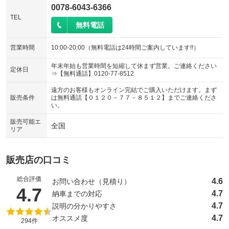
0078-6043-6366
TEL
無料電話
営業時間
10:00-20:00（無料電話は24時間ご案内しています!!）
年末年始も営業時間を短縮して休まず営業。ご連絡ください
定休日
⇒【無料通話】0120-77-8512
遠方のお客様もオンライン完結でご購入いただけます。まず
販売条件
は無料通話【０１２０－７７－８５１２】までご連絡くださ
い。
販売可能エ
全国
リア
販売店の口コミ
総合評価
4.6
お問い合わせ（見積り）
（5点満点中）
4.7
4.7
納車までの対応
4.7
説明の分かりやすさ
4.7
オススメ度
294件