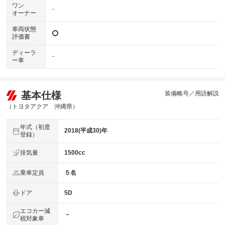
ワン
-
オーナー
車両状態
評価書
ディーラ
-
ー車
基本仕様
装備略号／用語解説
（トヨタアクア 沖縄県）
年式（初度
2018(平成30)年
登録）
排気量
1500cc
乗車定員
５名
ドア
5D
エコカー減
－
税対象車