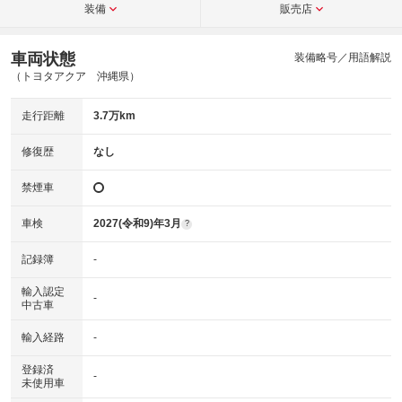
装備
販売店
車両状態
装備略号／用語解説
（トヨタアクア 沖縄県）
走行距離
3.7万km
修復歴
なし
禁煙車
車検
2027(令和9)年3月
?
記録簿
-
輸入認定
-
中古車
輸入経路
-
登録済
-
未使用車