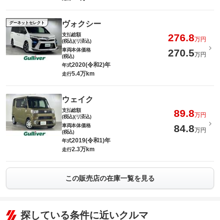
ヴォクシー
グーネットセレクト
支払総額
276.8
万円
(税込)(リ済込)
車両本体価格
270.5
万円
(税込)
2020(令和2)年
年式
5.4万km
走行
ウェイク
支払総額
89.8
万円
(税込)(リ済込)
車両本体価格
84.8
万円
(税込)
2019(令和1)年
年式
2.3万km
走行
この販売店の在庫一覧を見る
探している条件に近いクルマ