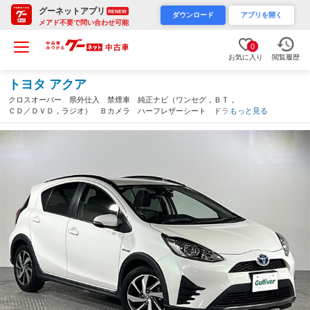
グーネットアプリ
RENEW
ダウンロード
アプリを開く
メアド不要で問い合わせ可能
0
お気に入り
閲覧履歴
トヨタ アクア
クロスオーバー 県外仕入 禁煙車 純正ナビ（ワンセグ，ＢＴ，
ＣＤ／ＤＶＤ，ラジオ） Ｂカメラ ハーフレザーシート ドライ
もっと見る
ブレコーダー ルーフレール 純正フロアマット ＥＴＣ 純正ア
ルミ リモコンキー（沖縄県）