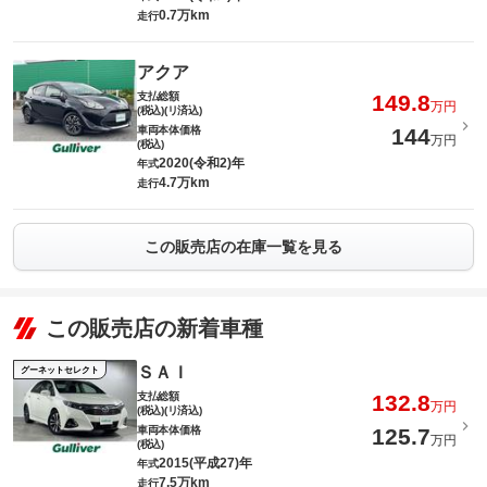
0.7万km
走行
アクア
支払総額
149.8
万円
(税込)(リ済込)
車両本体価格
144
万円
(税込)
2020(令和2)年
年式
4.7万km
走行
この販売店の在庫一覧を見る
この販売店の新着車種
ＳＡＩ
グーネットセレクト
支払総額
132.8
万円
(税込)(リ済込)
車両本体価格
125.7
万円
(税込)
2015(平成27)年
年式
7.5万km
走行