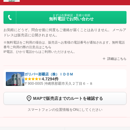
まずは在庫確認・見積り依頼
無料電話でお問い合わせ
お気軽にどうぞ。問合せ後に何度もご連絡が届くことはありません。 メールア
ドレスは販売店に公開されません。
※無料電話をご利用の場合は、販売店へお客様の電話番号が通知されます。無料電話
番号ご利用の際の注意点は
こちら
IP電話、ひかり電話からはご利用いただけません。
詳細はこちら
ガリバー那覇店（株）ＩＤＯＭ
4.7
294件
【STEP1】
認証画面でグーネットを友だち追加してから「許可する」ボタンを押
〒900-0005 沖縄県那覇市天久２丁目６－８
します
MAPで販売店までのルートを確認する
【STEP2】
トーク画面で
ボタンをタップして問い合わせを
完了してください。
スマートフォンの位置情報をONにしてください
こちら