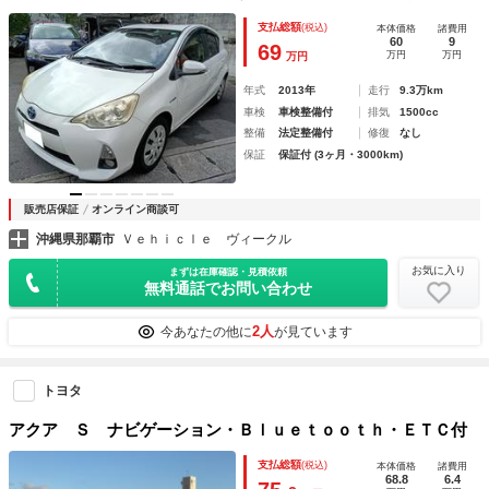
ッテリー☆新品補器バッテリー☆ウインカーミラー☆スマート
支払総額
(税込)
本体価格
諸費用
キー２個☆オートエアコン
60
9
69
万円
万円
万円
年式
2013年
走行
9.3万km
車検
車検整備付
排気
1500cc
整備
法定整備付
修復
なし
保証
保証付 (3ヶ月・3000km)
販売店保証
オンライン商談可
沖縄県那覇市
Ｖｅｈｉｃｌｅ ヴィークル
お気に入り
まずは在庫確認・見積依頼
無料通話でお問い合わせ
2人
今あなたの他に
が見ています
トヨタ
アクア Ｓ ナビゲーション・Ｂｌｕｅｔｏｏｔｈ・ＥＴＣ付
支払総額
(税込)
本体価格
諸費用
68.8
6.4