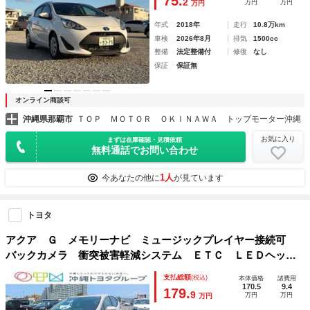
75.
2
万円
万円
万円
年式
2018年
走行
10.8万km
車検
2026年8月
排気
1500cc
整備
法定整備付
修復
なし
保証
保証無
オンライン商談可
沖縄県那覇市
ＴＯＰ ＭＯＴＯＲ ＯＫＩＮＡＷＡ トップモーター沖縄
お気に入り
まずは在庫確認・見積依頼
無料通話でお問い合わせ
1人
今あなたの他に
が見ています
トヨタ
アクア Ｇ メモリーナビ ミュージックプレイヤー接続可
バックカメラ 衝突被害軽減システム ＥＴＣ ＬＥＤヘッド
ランプ アイドリングストップ
支払総額
(税込)
本体価格
諸費用
170.5
9.4
179.
9
万円
万円
万円