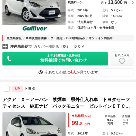
13,600
残価ローン
月々
円
年式
2018年
走行
5.7万km
車検
2027年9月
排気
1500cc
整備
法定整備付
修復
なし
保証
保証付 (3ヶ月・走行無制限)
販売店保証
車両状態評価書
グー鑑定
OBD診断済み
オンライン商談可
沖縄県那覇市
ガリバー那覇店（株）ＩＤＯＭ
お気に入り
まずは在庫確認・見積依頼
無料通話でお問い合わせ
4人
今あなたの他に
が見ています
トヨタ
UP
アクア Ｘ－アーバン 禁煙車 県外仕入れ車 トヨタセーフ
ティセンス 純正ナビ バックモニター ビルトインＥＴＣ
横滑り防止装置 トラクションコントロール シートヒータ
支払総額
(税込)
本体価格
諸費用
ー プッシュスタート ＬＥＤヘッドライト
93.7
6.1
99.
8
万円
万円
万円
年式
2016年
走行
9.0万km