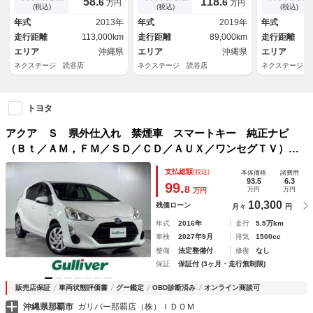
58.
118.
6
6
万円
万円
コン ＣＤ ＤＶＤ再生 電動
ッド ＥＴＣ２．０ クルコ
正１６インチ
(税込)
(税込)
(税込)
格納ミラー 横滑り防止装置
ン 純正１５インチアルミ オ
イト オート
年式
2013年
年式
2019年
年式
ートハイビーム
ｅｔｏｏｔｈ
走行距離
113,000km
走行距離
89,000km
走行距離
エリア
沖縄県
エリア
沖縄県
エリア
ネクステージ 読谷店
ネクステージ 読谷店
ネクステージ 
トヨタ
アクア Ｓ 県外仕入れ 禁煙車 スマートキー 純正ナビ
（Ｂｔ／ＡＭ，ＦＭ／ＳＤ／ＣＤ／ＡＵＸ／ワンセグＴＶ）
バックカメラ ビルトインＥＴＣ 前後ドラレコ ドライビン
支払総額
(税込)
本体価格
諸費用
グモードセレクト ステアリングリモコン
93.5
6.3
99.
8
万円
万円
万円
10,300
残価ローン
月々
円
年式
2016年
走行
5.5万km
車検
2027年9月
排気
1500cc
整備
法定整備付
修復
なし
保証
保証付 (3ヶ月・走行無制限)
販売店保証
車両状態評価書
グー鑑定
OBD診断済み
オンライン商談可
沖縄県那覇市
ガリバー那覇店（株）ＩＤＯＭ