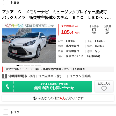
トヨタ
アクア Ｇ メモリーナビ ミュージックプレイヤー接続可
バックカメラ 衝突被害軽減システム ＥＴＣ ＬＥＤヘッド
ランプ アイドリングストップ
支払総額
(税込)
本体価格
諸費用
176
9.4
185.
4
万円
万円
万円
年式
2021年
走行
4.8万km
車検
車検整備付
排気
1500cc
整備
法定整備付
修復
なし
保証
保証付 (12ヶ月・走行無制限)
認定中古車
ディーラー保証
車両状態評価書
オンライン商談可
沖縄県那覇市
沖縄トヨタ自動車（株） トヨタウン国場店
お気に入り
まずは在庫確認・見積依頼
無料通話でお問い合わせ
4人
今あなたの他に
が見ています
トヨタ