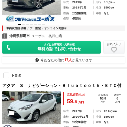
年式
2019年
走行
6.1万km
車検
2028年2月
排気
1500cc
整備
法定整備無
修復
なし
保証
保証無
車両状態評価書
グー鑑定
オンライン商談可
沖縄県那覇市
ユーポス 奥武山店
お気に入り
まずは在庫確認・見積依頼
無料通話でお問い合わせ
17人
今あなたの他に
が見ています
トヨタ
アクア Ｓ ナビゲーション・Ｂｌｕｅｔｏｏｔｈ・ＥＴＣ付
支払総額
(税込)
本体価格
諸費用
53.8
6
59.
8
万円
万円
万円
年式
2017年
走行
12.6万km
車検
2026年12月
排気
1500cc
整備
法定整備付
修復
なし