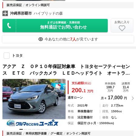
販売店保証
オンライン商談可
沖縄県那覇市
ハイブリッドの森
お気に入り
まずは在庫確認・見積依頼
無料通話でお問い合わせ
7人
今あなたの他に
が見ています
トヨタ
アクア Ｚ ＯＰ１０年保証対象車 トヨタセーフティーセン
ス ＥＴＣ バックカメラ ＬＥＤヘッドライト オートライ
ト
支払総額
(税込)
本体価格
諸費用
188.7
11.4
200.
1
万円
万円
万円
17,000
通常ローン
月々
円
年式
2021年
走行
2.7万km
車検
車検整備付
排気
1500cc
整備
法定整備付
修復
なし
保証
保証付 (3ヶ月・15000km)
販売店保証
車両状態評価書
グー鑑定
オンライン商談可