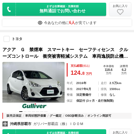
お気に入り
まずは在庫確認・見積依頼
無料通話でお問い合わせ
6人
今あなたの他に
が見ています
トヨタ
アクア Ｇ 禁煙車 スマートキー セーフティセンス クル
ーズコントロール 衝突被害軽減システム 車両逸脱防止機
能 横滑り防止装置 スマートキー オートマチックハイビー
支払総額
(税込)
本体価格
諸費用
ム プッシュスタート ＥＶモード エコモード
118.6
6.2
124.
8
万円
万円
万円
年式
2016年
走行
2.5万km
車検
2027年6月
排気
1500cc
整備
法定整備付
修復
なし
保証
保証付 (3ヶ月・走行無制限)
販売店保証
車両状態評価書
グー鑑定
OBD診断済み
オンライン商談可
沖縄県那覇市
ガリバー那覇店（株）ＩＤＯＭ
お気に入り
まずは在庫確認・見積依頼