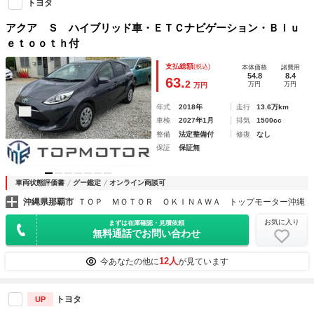
トヨタ
アクア Ｓ ハイブリッド車・ＥＴＣナビゲーション・Ｂｌｕ
ｅｔｏｏｔｈ付
支払総額
(税込)
本体価格
諸費用
54.8
8.4
63.
2
万円
万円
万円
年式
2018年
走行
13.6万km
車検
2027年1月
排気
1500cc
整備
法定整備付
修復
なし
保証
保証無
車両状態評価書
グー鑑定
オンライン商談可
沖縄県那覇市
ＴＯＰ ＭＯＴＯＲ ＯＫＩＮＡＷＡ トップモーター沖縄
お気に入り
まずは在庫確認・見積依頼
無料通話でお問い合わせ
12人
今あなたの他に
が見ています
トヨタ
UP