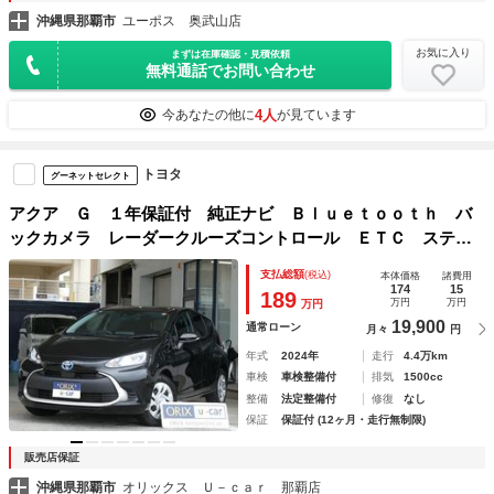
沖縄県那覇市
ユーポス 奥武山店
お気に入り
まずは在庫確認・見積依頼
無料通話でお問い合わせ
4人
今あなたの他に
が見ています
トヨタ
グーネットセレクト
アクア Ｇ １年保証付 純正ナビ Ｂｌｕｅｔｏｏｔｈ バ
ックカメラ レーダークルーズコントロール ＥＴＣ ステア
リングスイッチ 衝突被害軽減ブレーキ 車線逸脱警報機能
支払総額
(税込)
本体価格
諸費用
ＬＥＤヘッドライト ＡＣ１００Ｖ
174
15
189
万円
万円
万円
19,900
通常ローン
月々
円
年式
2024年
走行
4.4万km
車検
車検整備付
排気
1500cc
整備
法定整備付
修復
なし
保証
保証付 (12ヶ月・走行無制限)
販売店保証
沖縄県那覇市
オリックス Ｕ－ｃａｒ 那覇店