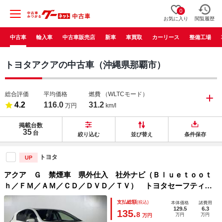
0
お気に入り
閲覧履歴
中古車
輸入車
中古車販売店
新車
車買取
カーリース
整備工場
トヨタアクアの中古車（沖縄県那覇市）
総合評価
平均価格
燃費
（WLTCモード）
4.2
116.0
31.2
万円
km/l
掲載台数
35
台
絞り込む
並び替え
条件保存
トヨタ
UP
アクア Ｇ 禁煙車 県外仕入 社外ナビ（Ｂｌｕｅｔｏｏｔ
ｈ／ＦＭ／ＡＭ／ＣＤ／ＤＶＤ／ＴＶ） トヨタセーフティセ
ンス Ｂカメラ クルーズコントロール ＥＴＣ ドライブレ
支払総額
(税込)
本体価格
諸費用
コーダー 衝突被害軽減システム スマートキー
129.5
6.3
135.
8
万円
万円
万円