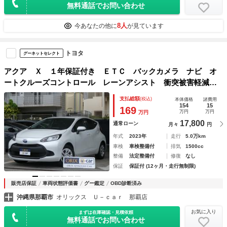
無料通話でお問い合わせ
8人
今あなたの他に
が見ています
トヨタ
グーネットセレクト
アクア Ｘ １年保証付き ＥＴＣ バックカメラ ナビ オ
ートクルーズコントロール レーンアシスト 衝突被害軽減シ
ステム オートマチックハイビーム オートライト ＬＥＤヘ
支払総額
(税込)
本体価格
諸費用
ッドランプ スマートキー １００Ｖ電源
154
15
169
万円
万円
万円
17,800
通常ローン
月々
円
年式
2023年
走行
5.0万km
車検
車検整備付
排気
1500cc
整備
法定整備付
修復
なし
保証
保証付 (12ヶ月・走行無制限)
販売店保証
車両状態評価書
グー鑑定
OBD診断済み
沖縄県那覇市
オリックス Ｕ－ｃａｒ 那覇店
お気に入り
まずは在庫確認・見積依頼
無料通話でお問い合わせ