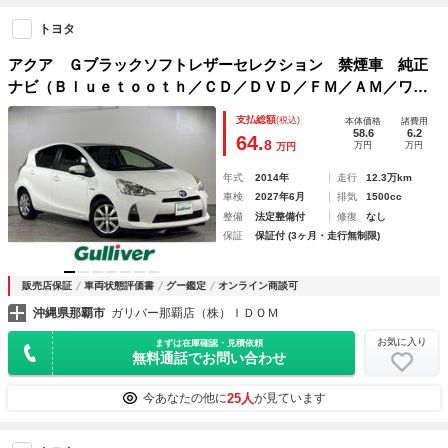
トヨタ
アクア Ｇブラックソフトレザーセレクション 禁煙車 純正
ナビ（Ｂｌｕｅｔｏｏｔｈ／ＣＤ／ＤＶＤ／ＦＭ／ＡＭ／ワン
セグＴＶ） バックカメラ ＥＴＣ プッシュスタート スマ
支払総額
(税込)
本体価格
諸費用
ートキー オートライト 純正１５インチアルミホイール 純
58.6
6.2
64.
8
万円
万円
万円
正フロアマット
年式
2014年
走行
12.3万km
車検
2027年6月
排気
1500cc
整備
法定整備付
修復
なし
保証
保証付 (3ヶ月・走行無制限)
販売店保証
車両状態評価書
グー鑑定
オンライン商談可
沖縄県那覇市
ガリバー那覇店（株）ＩＤＯＭ
お気に入り
まずは在庫確認・見積依頼
無料通話でお問い合わせ
25人
今あなたの他に
が見ています