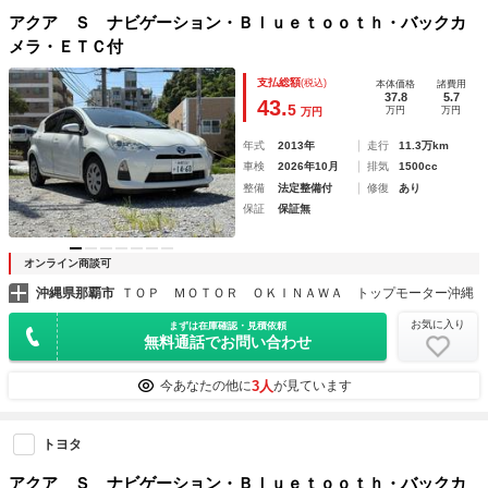
アクア Ｓ ナビゲーション・Ｂｌｕｅｔｏｏｔｈ・バックカ
メラ・ＥＴＣ付
支払総額
(税込)
本体価格
諸費用
37.8
5.7
43.
5
万円
万円
万円
年式
2013年
走行
11.3万km
車検
2026年10月
排気
1500cc
整備
法定整備付
修復
あり
保証
保証無
オンライン商談可
沖縄県那覇市
ＴＯＰ ＭＯＴＯＲ ＯＫＩＮＡＷＡ トップモーター沖縄
お気に入り
まずは在庫確認・見積依頼
無料通話でお問い合わせ
3人
今あなたの他に
が見ています
トヨタ
アクア Ｓ ナビゲーション・Ｂｌｕｅｔｏｏｔｈ・バックカ