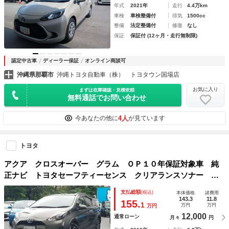
年式
2021年
走行
4.4万km
車検
車検整備付
排気
1500cc
整備
法定整備付
修復
なし
保証
保証付 (12ヶ月・走行無制限)
認定中古車
ディーラー保証
オンライン商談可
沖縄県那覇市
沖縄トヨタ自動車（株） トヨタウン国場店
お気に入り
まずは在庫確認・見積依頼
無料通話でお問い合わせ
4人
今あなたの他に
が見ています
トヨタ
アクア クロスオーバー グラム ＯＰ１０年保証対象車 純
正ナビ トヨタセーフティーセンス クリアランスソナー ド
ライブレコーダー
支払総額
(税込)
本体価格
諸費用
143.3
11.8
155.
1
万円
万円
万円
12,000
通常ローン
月々
円