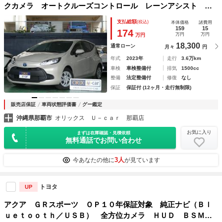
クカメラ オートクルーズコントロール レーンアシスト 衝
突被害軽減システム オートマチックハイビーム オートライ
支払総額
(税込)
本体価格
諸費用
ト ＬＥＤヘッドランプ スマートキー
159
15
174
万円
万円
万円
18,300
通常ローン
月々
円
年式
2023年
走行
3.6万km
車検
車検整備付
排気
1500cc
整備
法定整備付
修復
なし
保証
保証付 (12ヶ月・走行無制限)
販売店保証
車両状態評価書
グー鑑定
沖縄県那覇市
オリックス Ｕ－ｃａｒ 那覇店
お気に入り
まずは在庫確認・見積依頼
無料通話でお問い合わせ
3人
今あなたの他に
が見ています
トヨタ
UP
アクア ＧＲスポーツ ＯＰ１０年保証対象 純正ナビ（Ｂｌ
ｕｅｔｏｏｔｈ／ＵＳＢ） 全方位カメラ ＨＵＤ ＢＳＭ