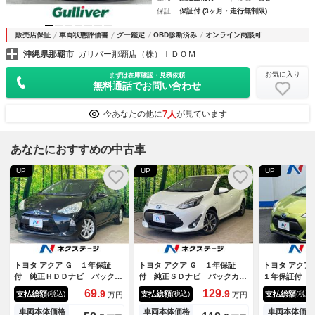
保証
保証付 (3ヶ月・走行無制限)
販売店保証
車両状態評価書
グー鑑定
OBD診断済み
オンライン商談可
沖縄県那覇市
ガリバー那覇店（株）ＩＤＯＭ
お気に入り
まずは在庫確認・見積依頼
無料通話でお問い合わせ
7人
今あなたの他に
が見ています
あなたにおすすめの中古車
UP
UP
UP
トヨタ アクア Ｇ １年保証
トヨタ アクア Ｇ １年保証
トヨタ アク
付 純正ＨＤＤナビ バックカ
付 純正ＳＤナビ バックカメ
１年保証付 
メラ 禁煙車 スマートキー
ラ 衝突被害軽減システム 禁
カメラ 禁煙
69.
129.
9
9
支払総額
支払総額
支払総額
(税込)
(税込)
(税込)
万円
万円
ＥＴＣ 純正１５インチアル
煙車 ドラレコ コーナーセン
シート スマ
ミ オートライト オートエア
サー スマートキー ＬＥＤヘ
ヘッド ビル
車両本体価格
車両本体価格
車両本体価格