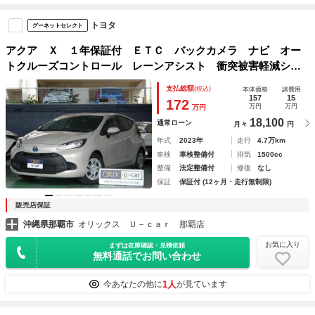
トヨタ
グーネットセレクト
アクア Ｘ １年保証付 ＥＴＣ バックカメラ ナビ オー
トクルーズコントロール レーンアシスト 衝突被害軽減シス
テム オートマチックハイビーム オートライト ＬＥＤヘッ
支払総額
(税込)
本体価格
諸費用
ドランプ 電動格納ミラー １００Ｖ電源
157
15
172
万円
万円
万円
18,100
通常ローン
月々
円
年式
2023年
走行
4.7万km
車検
車検整備付
排気
1500cc
整備
法定整備付
修復
なし
保証
保証付 (12ヶ月・走行無制限)
販売店保証
沖縄県那覇市
オリックス Ｕ－ｃａｒ 那覇店
お気に入り
まずは在庫確認・見積依頼
無料通話でお問い合わせ
1人
今あなたの他に
が見ています