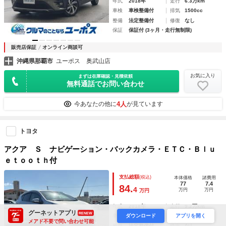
年式
2018年
走行
6.3万km
車検
車検整備付
排気
1500cc
整備
法定整備付
修復
なし
保証
保証付 (3ヶ月・走行無制限)
販売店保証
オンライン商談可
沖縄県那覇市
ユーポス 奥武山店
お気に入り
まずは在庫確認・見積依頼
無料通話でお問い合わせ
4人
今あなたの他に
が見ています
トヨタ
アクア Ｓ ナビゲーション・バックカメラ・ＥＴＣ・Ｂｌｕ
ｅｔｏｏｔｈ付
支払総額
(税込)
本体価格
諸費用
77
7.4
84.
4
万円
万円
万円
年式
2018年
走行
9.2万km
グーネットアプリ
RENEW
ダウンロード
アプリを開く
車検
2026年8月
排気
1500cc
メアド不要で問い合わせ可能
整備
法定整備付
修復
なし