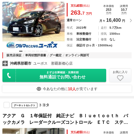
ＥＴＣ トヨタセーフティーセンス ＡＣ１００Ｖ オートハ
支払総額
(税込)
本体価格
諸費用
イビーム クリアランスソナ－ 純正１７インチアルミ
253
10.7
263.
7
万円
万円
万円
16,400
通常ローン
月々
円
年式
2023年
走行
5.7万km
車検
車検整備付
排気
1500cc
整備
法定整備付
修復
なし
保証
保証付 (3ヶ月・15000km)
販売店保証
車両状態評価書
グー鑑定
オンライン商談可
沖縄県那覇市
ユーポス 那覇新都心店
お気に入り
まずは在庫確認・見積依頼
無料通話でお問い合わせ
10人
今あなたの他に
が見ています
トヨタ
グーネットセレクト
アクア Ｇ １年保証付 純正ナビ Ｂｌｕｅｔｏｏｔｈ バ
ックカメラ レーダークルーズコントロール ＥＴＣ ステア
リングスイッチ 衝突被害軽減ブレーキ 車線逸脱警報機能
支払総額
(税込)
本体価格
諸費用