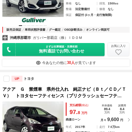
車検
なし
排気
1500cc
整備
法定整備付
修復
なし
保証
保証付 (3ヶ月・走行無制限)
販売店保証
車両状態評価書
グー鑑定
OBD診断済み
オンライン商談可
沖縄県那覇市
ガリバー那覇店（株）ＩＤＯＭ
お気に入り
まずは在庫確認・見積依頼
無料通話でお問い合わせ
30人
今あなたの他に
が見ています
トヨタ
UP
アクア Ｇ 禁煙車 県外仕入れ 純正ナビ（Ｂｔ／ＣＤ／Ｔ
Ｖ） トヨタセーフティセンス（プリクラッシュセーフテ
ィ） スマートキー Ｂカメラ スペアキー ＥＴＣ クルー
支払総額
(税込)
本体価格
諸費用
ズコントロール シートヒーター（Ｄ，Ｎ席）
89.4
8.4
97.
8
万円
万円
万円
9,600
残価ローン
月々
円
年式
2017年
走行
7.0万km