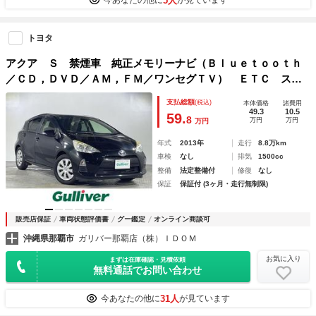
5人
今あなたの他に
が見ています
トヨタ
アクア Ｓ 禁煙車 純正メモリーナビ（Ｂｌｕｅｔｏｏｔｈ
／ＣＤ，ＤＶＤ／ＡＭ，ＦＭ／ワンセグＴＶ） ＥＴＣ スマ
ートキー プッシュスタート オートライト 電格ミラー 純
支払総額
(税込)
本体価格
諸費用
正フロアマット 盗難防止装置 ドアバイザー
49.3
10.5
59.
8
万円
万円
万円
年式
2013年
走行
8.8万km
車検
なし
排気
1500cc
整備
法定整備付
修復
なし
保証
保証付 (3ヶ月・走行無制限)
販売店保証
車両状態評価書
グー鑑定
オンライン商談可
沖縄県那覇市
ガリバー那覇店（株）ＩＤＯＭ
お気に入り
まずは在庫確認・見積依頼
無料通話でお問い合わせ
31人
今あなたの他に
が見ています