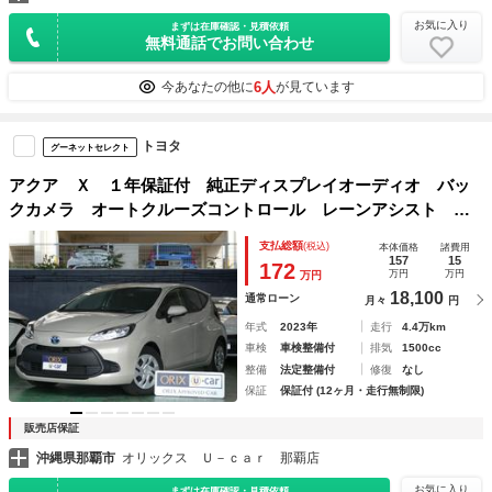
お気に入り
まずは在庫確認・見積依頼
無料通話でお問い合わせ
6人
今あなたの他に
が見ています
トヨタ
グーネットセレクト
アクア Ｘ １年保証付 純正ディスプレイオーディオ バッ
クカメラ オートクルーズコントロール レーンアシスト 衝
突被害軽減システム オートマチックハイビーム オートライ
支払総額
(税込)
本体価格
諸費用
ト ＬＥＤヘッドランプ スマートキー
157
15
172
万円
万円
万円
18,100
通常ローン
月々
円
年式
2023年
走行
4.4万km
車検
車検整備付
排気
1500cc
整備
法定整備付
修復
なし
保証
保証付 (12ヶ月・走行無制限)
販売店保証
沖縄県那覇市
オリックス Ｕ－ｃａｒ 那覇店
お気に入り
まずは在庫確認・見積依頼