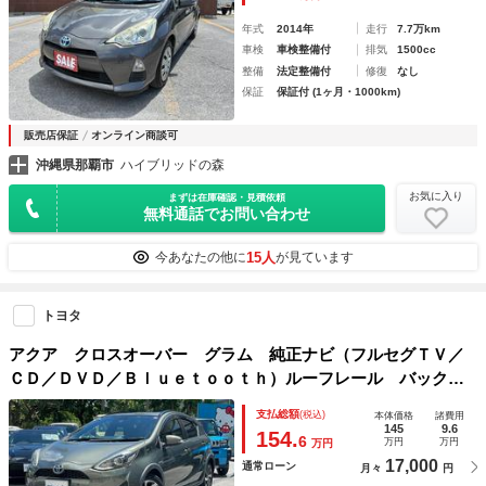
年式
2014年
走行
7.7万km
車検
車検整備付
排気
1500cc
整備
法定整備付
修復
なし
保証
保証付 (1ヶ月・1000km)
販売店保証
オンライン商談可
沖縄県那覇市
ハイブリッドの森
お気に入り
まずは在庫確認・見積依頼
無料通話でお問い合わせ
15人
今あなたの他に
が見ています
トヨタ
アクア クロスオーバー グラム 純正ナビ（フルセグＴＶ／
ＣＤ／ＤＶＤ／Ｂｌｕｅｔｏｏｔｈ）ルーフレール バックカ
メラ クリアランスソナー ＬＥＤヘッドライト ＥＴＣ ド
支払総額
(税込)
本体価格
諸費用
ライブレコーダー 純正１６インチアルミホイール フォグラ
145
9.6
154.
6
万円
万円
万円
ンプ
17,000
通常ローン
月々
円