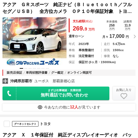
アクア ＧＲスポーツ 純正ナビ（Ｂｌｕｅｔｏｏｔｈ／フル
セグ／ＵＳＢ） 全方位カメラ ＯＰ１０年保証対象 トヨタ
セーフティーセンス クルーズコントロール ＥＴＣ ＢＳ
支払総額
(税込)
本体価格
諸費用
Ｍ シートヒーター ステアリングヒーター ＡＣ１００Ｖ
258
11.9
269.
9
万円
万円
万円
17,000
通常ローン
月々
円
年式
2023年
走行
5.6万km
車検
車検整備付
排気
1500cc
整備
法定整備付
修復
なし
保証
保証付 (3ヶ月・15000km)
販売店保証
車両状態評価書
グー鑑定
オンライン商談可
沖縄県那覇市
ユーポス 那覇新都心店
お気に入り
まずは在庫確認・見積依頼
無料通話でお問い合わせ
12人
今あなたの他に
が見ています
トヨタ
グーネットセレクト
アクア Ｘ １年保証付 純正ディスプレイオーディオ バッ