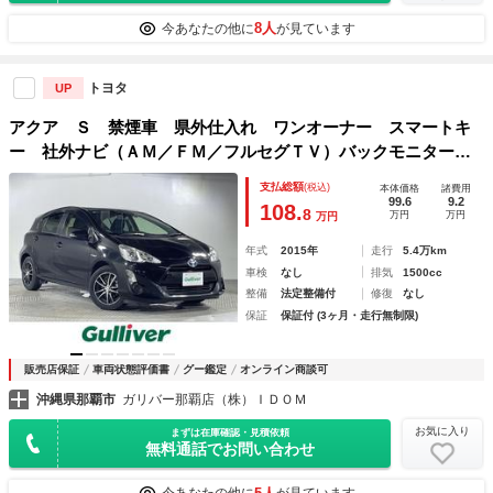
8人
今あなたの他に
が見ています
トヨタ
UP
アクア Ｓ 禁煙車 県外仕入れ ワンオーナー スマートキ
ー 社外ナビ（ＡＭ／ＦＭ／フルセグＴＶ）バックモニター
ドライブレコーダー ビルトインＥＴＣ 横滑り防止装置 純
支払総額
(税込)
本体価格
諸費用
正スタッドレスアルミホイール（積載）
99.6
9.2
108.
8
万円
万円
万円
年式
2015年
走行
5.4万km
車検
なし
排気
1500cc
整備
法定整備付
修復
なし
保証
保証付 (3ヶ月・走行無制限)
販売店保証
車両状態評価書
グー鑑定
オンライン商談可
沖縄県那覇市
ガリバー那覇店（株）ＩＤＯＭ
お気に入り
まずは在庫確認・見積依頼
無料通話でお問い合わせ