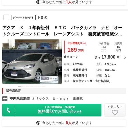
1人
今あなたの他に
が見ています
トヨタ
グーネットセレクト
アクア Ｘ １年保証付 ＥＴＣ バックカメラ ナビ オー
トクルーズコントロール レーンアシスト 衝突被害軽減シス
テム オートマチックハイビーム オートライト ＬＥＤヘッ
支払総額
(税込)
本体価格
諸費用
ドランプ 電動格納ミラー １００Ｖ電源
154
15
169
万円
万円
万円
17,800
通常ローン
月々
円
年式
2023年
走行
4.9万km
車検
車検整備付
排気
1500cc
整備
法定整備付
修復
なし
保証
保証付 (12ヶ月・走行無制限)
販売店保証
沖縄県那覇市
オリックス Ｕ－ｃａｒ 那覇店
お気に入り
まずは在庫確認・見積依頼
無料通話でお問い合わせ
5人
今あなたの他に
が見ています