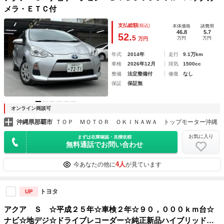
メラ・ＥＴＣ付
支払総額
(税込)
本体価格
諸費用
46.8
5.7
52.
5
万円
万円
万円
年式
2014年
走行
9.1万km
車検
2026年12月
排気
1500cc
整備
法定整備付
修復
なし
保証
保証無
オンライン商談可
沖縄県那覇市
ＴＯＰ ＭＯＴＯＲ ＯＫＩＮＡＷＡ トップモーター沖縄
お気に入り
まずは在庫確認・見積依頼
無料通話でお問い合わせ
4人
今あなたの他に
が見ています
トヨタ
UP
アクア Ｓ ☆平成２５年☆車検２年☆９０，０００ｋｍ台☆
ナビ☆地デジ☆ドライブレコーダー☆純正新品ハイブリッドバ