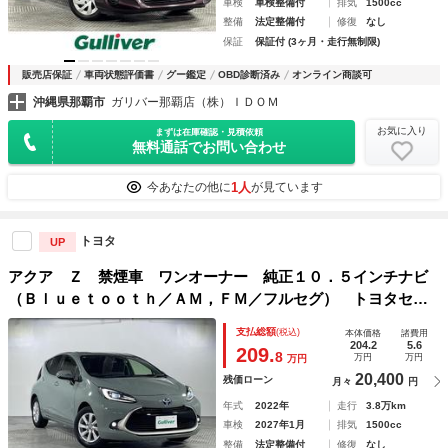
車検
車検整備付
排気
1500cc
整備
法定整備付
修復
なし
保証
保証付 (3ヶ月・走行無制限)
販売店保証
車両状態評価書
グー鑑定
OBD診断済み
オンライン商談可
沖縄県那覇市
ガリバー那覇店（株）ＩＤＯＭ
お気に入り
まずは在庫確認・見積依頼
無料通話でお問い合わせ
1人
今あなたの他に
が見ています
トヨタ
UP
アクア Ｚ 禁煙車 ワンオーナー 純正１０．５インチナビ
（Ｂｌｕｅｔｏｏｔｈ／ＡＭ，ＦＭ／フルセグ） トヨタセー
フティセンス（プリクラッシュセーフティ／レーダークルーズ
支払総額
(税込)
本体価格
諸費用
コントロール／レーントレーシングアシスト）
204.2
5.6
209.
8
万円
万円
万円
20,400
残価ローン
月々
円
年式
2022年
走行
3.8万km
車検
2027年1月
排気
1500cc
整備
法定整備付
修復
なし