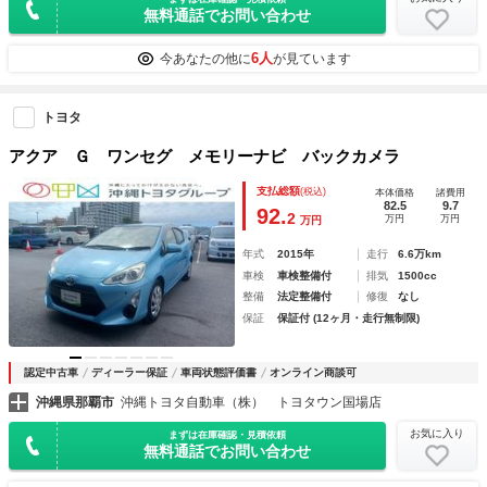
無料通話でお問い合わせ
6人
今あなたの他に
が見ています
トヨタ
アクア Ｇ ワンセグ メモリーナビ バックカメラ
支払総額
(税込)
本体価格
諸費用
82.5
9.7
92.
2
万円
万円
万円
年式
2015年
走行
6.6万km
車検
車検整備付
排気
1500cc
整備
法定整備付
修復
なし
保証
保証付 (12ヶ月・走行無制限)
認定中古車
ディーラー保証
車両状態評価書
オンライン商談可
沖縄県那覇市
沖縄トヨタ自動車（株） トヨタウン国場店
お気に入り
まずは在庫確認・見積依頼
無料通話でお問い合わせ