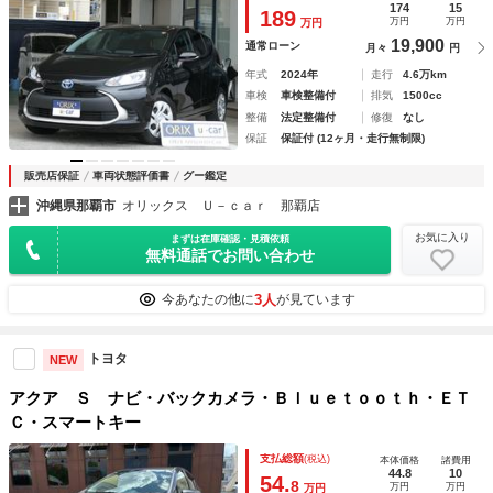
ＬＥＤヘッドライト ＡＣ１００Ｖ
174
15
189
万円
万円
万円
19,900
通常ローン
月々
円
年式
2024年
走行
4.6万km
車検
車検整備付
排気
1500cc
整備
法定整備付
修復
なし
保証
保証付 (12ヶ月・走行無制限)
販売店保証
車両状態評価書
グー鑑定
沖縄県那覇市
オリックス Ｕ－ｃａｒ 那覇店
お気に入り
まずは在庫確認・見積依頼
無料通話でお問い合わせ
3人
今あなたの他に
が見ています
トヨタ
NEW
アクア Ｓ ナビ・バックカメラ・Ｂｌｕｅｔｏｏｔｈ・ＥＴ
Ｃ・スマートキー
支払総額
(税込)
本体価格
諸費用
44.8
10
54.
8
万円
万円
万円