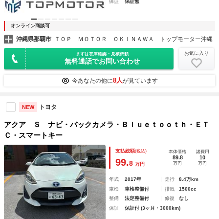
保証
保証無
オンライン商談可
沖縄県那覇市
ＴＯＰ ＭＯＴＯＲ ＯＫＩＮＡＷＡ トップモーター沖縄
お気に入り
まずは在庫確認・見積依頼
無料通話でお問い合わせ
8人
今あなたの他に
が見ています
トヨタ
NEW
アクア Ｓ ナビ・バックカメラ・Ｂｌｕｅｔｏｏｔｈ・ＥＴ
Ｃ・スマートキー
支払総額
(税込)
本体価格
諸費用
89.8
10
99.
8
万円
万円
万円
年式
2017年
走行
8.4万km
車検
車検整備付
排気
1500cc
整備
法定整備付
修復
なし
保証
保証付 (3ヶ月・3000km)