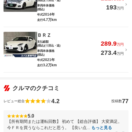
(税込)(リ済込・追)
車両本体価格
193
万円
(税込)
2014年
年式
4.7万km
走行
ＢＲＺ
支払総額
289.9
万円
(税込)(リ済込・追)
車両本体価格
273.4
万円
(税込)
2021年
年式
3.2万km
走行
クルマのクチコミ
4.2
77
レビュー総合
投稿数
5.0
【所有期間または運転回数】 初めて 【総合評価】 大変満足。
今ＦＲを買うならこれだと思う。 【良い点...
もっと見る