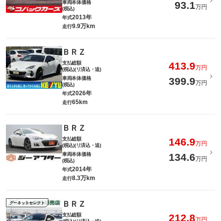
車両本体価格
93.1
万円
(税込)
2013年
年式
9.9万km
走行
ＢＲＺ
支払総額
413.9
万円
(税込)(リ済込・追)
車両本体価格
399.9
万円
(税込)
2026年
年式
65km
走行
ＢＲＺ
支払総額
146.9
万円
(税込)(リ済込・追)
車両本体価格
134.6
万円
(税込)
2014年
年式
8.3万km
走行
ＢＲＺ
グーネットセレクト
支払総額
212.8
万円