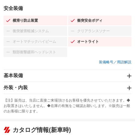
安全装備
横滑り防止装置
衝突安全ボディ
：装備あり
：装備あり
衝突被害軽減システム
クリアランスソナー
：装備なし
：装備なし
オートマチックハイビーム
オートライト
：装備なし
：装備あり
頸部衝撃緩和ヘッドレスト
：装備なし
装備略号／用語解説
基本装備
エアバッグ：運転席/助手席/サイド
外装・内装
：装備あり
スライドドア
カーナビ：メモリーナビ他
：装備なし
：装備あり
【注】販売は、当店に直接ご来場頂けるお客様を優先させていただきます。◆
お取置きはいたしません。◆在庫の有無をご確認お願いします。※販売は一般
サンルーフ
ABS
TV：フルセグ
：装備なし
：装備あり
：装備あり
のお客様に限ります。
エアコン
Wエアコン
オーディオ：CDまたはCDチェンジャー
：装備あり
：装備なし
：装備あり
リフトアップ
パワーステアリング
カタログ情報(新車時)
ビジュアル：-／DVD再生
：装備なし
：装備あり
：装備あり