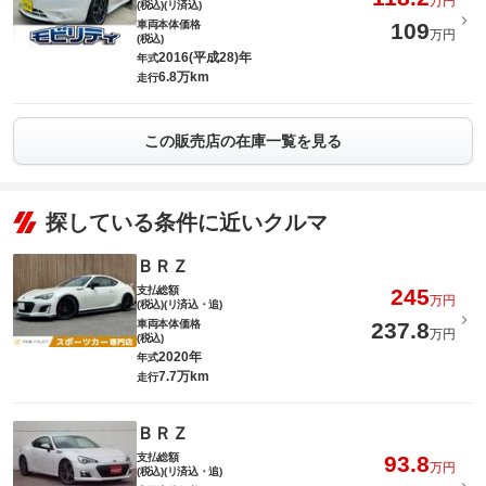
万円
(税込)(リ済込)
車両本体価格
109
万円
(税込)
2016(平成28)年
年式
6.8万km
走行
この販売店の在庫一覧を見る
探している条件に近いクルマ
ＢＲＺ
支払総額
245
万円
(税込)(リ済込・追)
車両本体価格
237.8
万円
(税込)
2020年
年式
7.7万km
走行
ＢＲＺ
支払総額
93.8
万円
(税込)(リ済込・追)