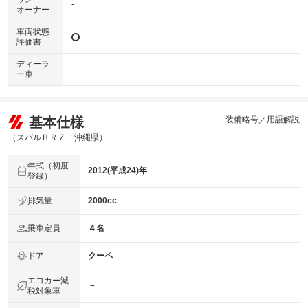
-
オーナー
車両状態
評価書
ディーラ
-
ー車
基本仕様
装備略号／用語解説
（スバルＢＲＺ 沖縄県）
年式（初度
2012(平成24)年
登録）
排気量
2000cc
乗車定員
４名
ドア
クーペ
エコカー減
－
税対象車