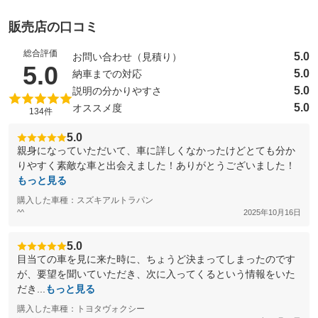
販売店の口コミ
総合評価
5.0
お問い合わせ（見積り）
（5点満点中）
5.0
5.0
納車までの対応
5.0
説明の分かりやすさ
5.0
オススメ度
134件
5.0
親身になっていただいて、車に詳しくなかったけどとても分か
りやすく素敵な車と出会えました！ありがとうございました！
もっと見る
購入した車種：スズキアルトラパン
^^
2025年10月16日
5.0
目当ての車を見に来た時に、ちょうど決まってしまったのです
が、要望を聞いていただき、次に入ってくるという情報をいた
だき...
もっと見る
購入した車種：トヨタヴォクシー