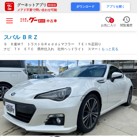
グーネットアプリ
RENEW
ダウンロード
アプリを開く
メアド不要で問い合わせ可能
0
お気に入り
閲覧履歴
スバル ＢＲＺ
Ｓ ６速ＭＴ トラストＧＲｅｄｄｙマフラー ＴＥＩＮ足回り
ナビ ＴＶ ＥＴＣ 県外仕入れ 社外ヘッドライト スマートキ
もっと見る
ー 電動格納ミラー シートヒーター 盗難防止システム ＣＤ
Ｂｌｕｅｔｏｏｔｈ（沖縄県）