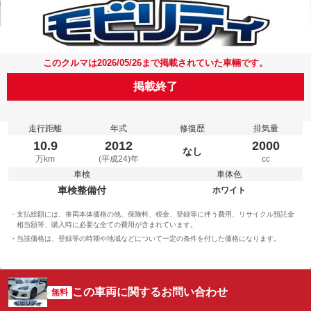
このクルマは2026/05/26まで掲載されていた車輛です。
掲載終了
走行距離
年式
修復歴
排気量
10.9
2012
2000
なし
万km
(平成24)年
cc
車検
車体色
車検整備付
ホワイト
支払総額には、車両本体価格の他、保険料、税金、登録等に伴う費用、リサイクル預託金
相当額等、購入時に必要な全ての費用が含まれています。
当該価格は、登録等の時期や地域などについて一定の条件を付した価格になります。
この車両に関するお問い合わせ
無料