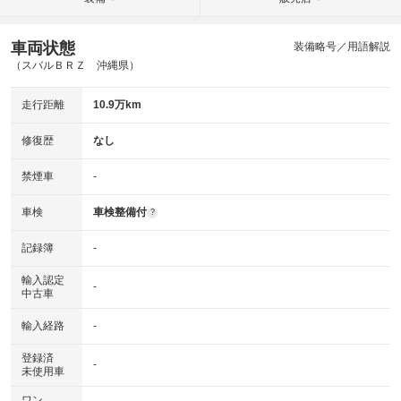
車両状態
装備略号／用語解説
（スバルＢＲＺ 沖縄県）
走行距離
10.9万km
修復歴
なし
禁煙車
-
車検
車検整備付
?
記録簿
-
輸入認定
-
中古車
輸入経路
-
登録済
-
未使用車
ワン