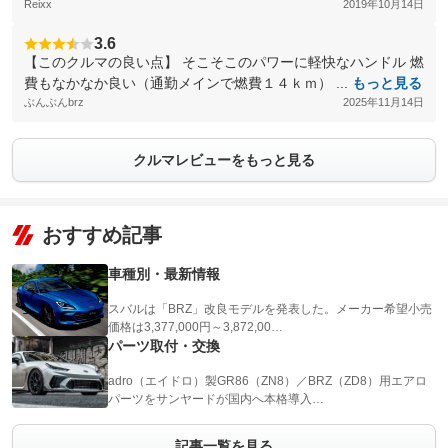
Reixx
2019年10月14日
3.6
【このクルマの良い点】 そこそこのパワーに軽快なハンドル 燃
費もなかなか良い（通勤メインで燃費１４ｋｍ） ...
もっと見る
ぶんぶんbrz
2025年11月14日
クルマレビューをもっと見る
おすすめ記事
車種別・最新情報
スバルは「BRZ」改良モデルを発表した。メーカー希望小売
価格は3,377,000円～3,872,00…
パーツ取付・交換
adro（エイドロ）製GR86（ZN8）／BRZ（ZD8）用エアロ
パーツをサンヤードが国内へ本格導入…
記事一覧を見る