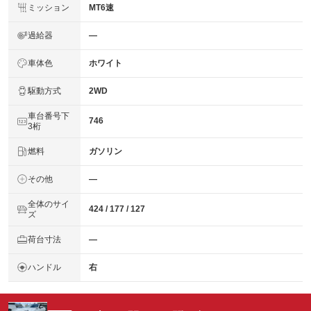
ミッション
MT6速
過給器
―
車体色
ホワイト
駆動方式
2WD
車台番号下
746
3桁
燃料
ガソリン
その他
―
全体のサイ
424 / 177 / 127
ズ
荷台寸法
―
ハンドル
右