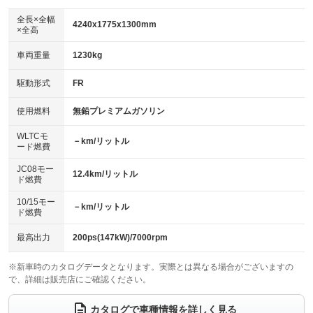
ダウンヒルアシストコントロール
アルミホイール：17インチ
：装備なし
：装備あり
全長×全幅
4240x1775x1300mm
×全高
パワーウィンドウ
盗難防止システム
革シート
ハーフレザーシート
：装備あり
：装備あり
：装備なし
：装備なし
車両重量
1230kg
アイドリングストップ
ドライブレコーダー
キーレス
LEDヘッドランプ
：装備なし
：装備なし
：装備あり
：装備なし
USB入力端子
Bluetooth接続
駆動形式
FR
HID(キセノンライト)
ポータブルナビ
：装備あり
：装備あり
：装備あり
：装備なし
100V電源
クリーンディーゼル
バックカメラ
ETC
使用燃料
無鉛プレミアムガソリン
：装備なし
：装備なし
：装備なし
：装備あり
センターデフロック
エアロ
スマートキー
：装備なし
WLTCモ
：装備なし
：装備あり
－km/リットル
ード燃費
レンタカーアップ
展示・試乗車
ローダウン
ランフラットタイヤ
：装備なし
：装備なし
：装備あり
：装備なし
JC08モー
12.4km/リットル
ド燃費
電動格納ミラー
パワーシート
3列シート
：装備あり
：装備なし
：装備なし
10/15モー
装備略号／用語解説
－km/リットル
ベンチシート
フルフラットシート
ド燃費
：装備なし
：装備なし
チップアップシート
オットマン
：装備なし
：装備なし
最高出力
200ps(147kW)/7000rpm
電動格納サードシート
シートヒーター
：装備なし
：装備あり
※新車時のカタログデータとなります。実際とは異なる場合がございますの
で、詳細は販売店にご確認ください。
ウォークスルー
後席モニター
：装備なし
：装備なし
電動リアゲート
フロントカメラ
カタログで車種情報を詳しく見る
：装備なし
：装備なし