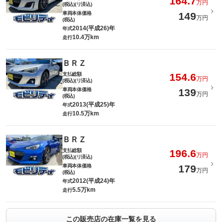
164.7
万円
(税込)(リ済込)
車両本体価格
149
万円
(税込)
2014(平成26)年
年式
10.4万km
走行
ＢＲＺ
支払総額
154.6
万円
(税込)(リ済込)
車両本体価格
139
万円
(税込)
2013(平成25)年
年式
10.5万km
走行
ＢＲＺ
支払総額
196.6
万円
(税込)(リ済込)
車両本体価格
179
万円
(税込)
2012(平成24)年
年式
5.5万km
走行
この販売店の在庫一覧を見る