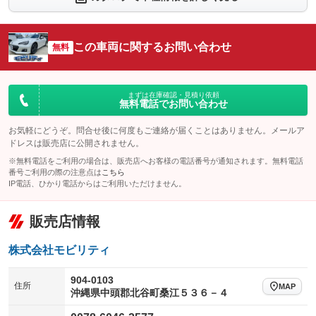
シートエアコン
全周囲カメラ
：装備なし
：装備なし
サイドカメラ
ルーフレール
この車両に関するお問い合わせ
：装備なし
無料
：装備なし
エアサスペンション
ヘッドライトウォッシャー
：装備なし
：装備なし
装備略号／用語解説
まずは在庫確認・見積り依頼
無料電話でお問い合わせ
お気軽にどうぞ。問合せ後に何度もご連絡が届くことはありません。メールア
ドレスは販売店に公開されません。
※無料電話をご利用の場合は、販売店へお客様の電話番号が通知されます。無料電話
番号ご利用の際の注意点は
こちら
IP電話、ひかり電話からはご利用いただけません。
販売店情報
株式会社モビリティ
904-0103
住所
MAP
沖縄県中頭郡北谷町桑江５３６－４