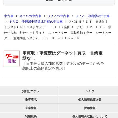
中古車
スバルの中古車
ＢＲＺの中古車
ＢＲＺ・沖縄県の中古車
ＢＲＺ・沖縄県中頭郡北谷町の中古車
スバル ＢＲＺ Ｓ ６速ＭＴ
トラストＧＲｅｄｄｙマフラー ＴＥＩＮ足回り ナビ ＴＶ ＥＴＣ 県
外仕入れ 社外ヘッドライト スマートキー 電動格納ミラー シートヒー
ター 盗難防止システム ＣＤ Ｂｌｕｅｔｏｏｔｈ
車買取・車査定はグーネット買取 営業電
話なし
【日本最大級の加盟店数】約30万のデータから予
想以上の高額査定を実現！
質問はコチラ
ヘルプ
推奨環境
個人情報保護方針
企業情報
採用情報
利用規約
個人情報の取扱いについて