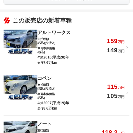
この販売店の新着車種
アルトワークス
支払総額
159
万円
(税込)(リ済込)
車両本体価格
149
万円
(税込)
2016(平成28)年
年式
7.6万km
走行
コペン
支払総額
115
万円
(税込)(リ済込)
車両本体価格
105
万円
(税込)
2007(平成19)年
年式
8.6万km
走行
ノート
支払総額
118.2