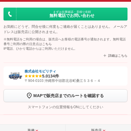
まずは在庫確認・見積り依頼
無料電話でお問い合わせ
お気軽にどうぞ。問合せ後に何度もご連絡が届くことはありません。 メールア
ドレスは販売店に公開されません。
※無料電話をご利用の場合は、販売店へお客様の電話番号が通知されます。無料電話
番号ご利用の際の注意点は
こちら
IP電話、ひかり電話からはご利用いただけません。
詳細はこちら
株式会社モビリティ
5.0
134件
【STEP1】
認証画面でグーネットを友だち追加してから「許可する」ボタンを押
〒904-0103 沖縄県中頭郡北谷町桑江５３６－４
します
MAPで販売店までのルートを確認する
【STEP2】
トーク画面で
ボタンをタップして問い合わせを
完了してください。
スマートフォンの位置情報をONにしてください
こちら
装備
販売店