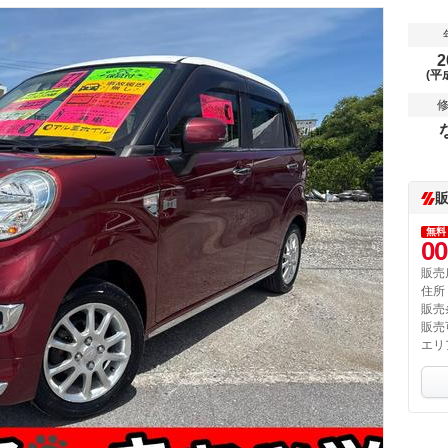
2
(平
無料
00
販売
住所
販売
販売
エリ