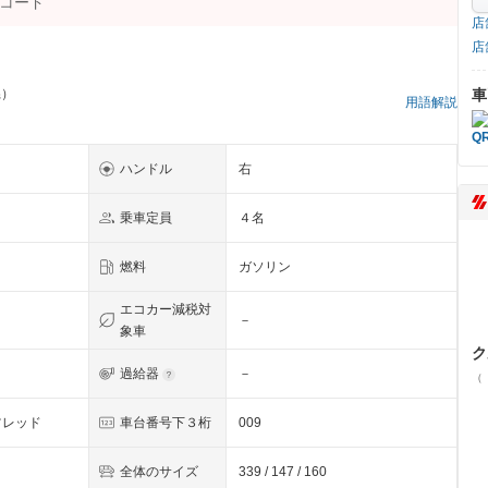
店
店
車
県）
用語解説
ハンドル
右
乗車定員
４名
燃料
ガソリン
エコカー減税対
－
象車
ク
過給器
－
（
ツレッド
車台番号下３桁
009
全体のサイズ
339 / 147 / 160