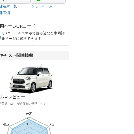
舗在庫一覧
ショールーム
舗詳細
両ページQRコード
QRコードをスマホで読み込むと車両詳
細ページに遷移できます
キャスト関連情報
ルマレビュー
「普通=3.0」が評価軸の基準です）
外装
外装
5
5
4
4
価格
価格
内装
内装
3
3