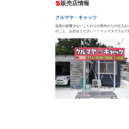
－
販売店情報
オーディオ：CDまたはCDチェンジャー
プレイヤー接続可
盗難防止システム
アイドリ
ヘッドライトウォッシャ
革シート
－
－
クルマヤ・キャッツ
ー
Bluetooth接続
100V電源
－
塩害の影響少ないこだわりの県外からの仕入れ
LEDヘッドランプ
HID(キ
－
－
レンタカーアップ
展示・試
のこと、お任せください＾＾インスタグラムで
－
－
ETC
エアロ
－
－
ランフラットタイヤ
パワーシ
－
－
フルフラットシート
チップア
－
シートヒーター
ウォーク
－
－
フロントカメラ
シートエ
－
－
ルーフレール
エアサス
－
－