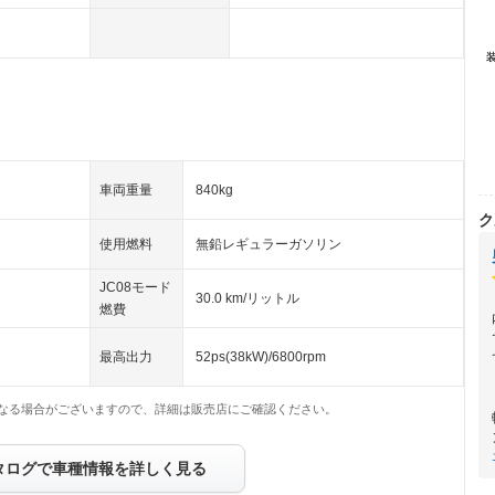
車両重量
840kg
ク
使用燃料
無鉛レギュラーガソリン
JC08モード
30.0 km/リットル
燃費
最高出力
52ps(38kW)/6800rpm
なる場合がございますので、詳細は販売店にご確認ください。
タログで車種情報を詳しく見る