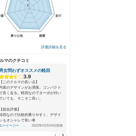
2
2
1
1
装備
装備
走行
走行
乗り心地
乗り心地
燃費
燃費
評価詳細を見る
ルマのクチコミ
男女問わずオススメの軽四
3.9
【このクルマの良い点】
内装のデザインがお洒落。コンパクト
で良く走る。軽四なのでターボが付い
ていても、そこそこ良い。
【総合評価】
軽四なので比較的乗りやすく、デザイ
ンもオシャレで良い車
エーイージー ...
2022年03月04日投稿