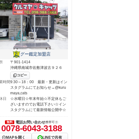
グー鑑定加盟店
所
〒901-1414
沖縄県南城市佐敷津波古９２６
コピー
業時間
9:30～18：00 最新・更新はイン
スタグラムにてお知らせ→@kuru
maya,cats
休日
☆水曜日☆年末年始☆不定休もご
ざいますのでお電話下さい☆イン
スタグラムにて最新情報公開中☆
電話お問い合わせ
無料
携帯可
0078-6043-3188
MAPを開く
LINEで共有