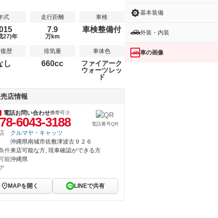
基本装備
年式
走行距離
車検
015
7.9
車検整備付
外装・内装
成27)年
万km
修復歴
排気量
車体色
車の画像
なし
660cc
ファイアーク
ウォーツレッ
ド
販売店情報
電話お問い合わせ
携帯可
78-6043-3188
電話番号QR
店
クルマヤ・キャッツ
沖縄県南城市佐敷津波古９２６
条件
来店可能な方, 現車確認ができる方
可能
沖縄県
ア
MAPを開く
LINEで共有