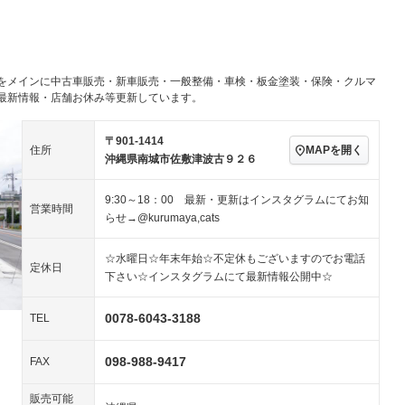
／ミュージック
ビジュアル：-／DVD再
アルミホイール：14イ
生
ンチ
ングストップ
ドライブレコーダー
USB入力端子
－
－
ハーフレザーシート
キーレス
－
クリーンディーゼル
センターデフロック
－
－
をメインに中古車販売・新車販売・一般整備・車検・板金塗装・保険・クルマ
セノンライト)
ポータブルナビ
バックカメラ
－
－
乗車
電動格納ミラー
最新情報・店舗お休み等更新しています。
スマートキー
ローダウン
－
〒901-1414
装備略号／用語解説
MAPを開く
住所
ート
3列シート
ベンチシート
－
沖縄県南城市佐敷津波古９２６
ップシート
オットマン
電動格納サードシート
－
－
9:30～18：00 最新・更新はインスタグラムにてお知
営業時間
スルー
後席モニター
電動リアゲート
－
－
らせ→@kurumaya,cats
アコン
全周囲カメラ
サイドカメラ
－
－
☆水曜日☆年末年始☆不定休もございますのでお電話
定休日
下さい☆インスタグラムにて最新情報公開中☆
ペンション
0078-6043-3188
TEL
装備略号／用語解説
098-988-9417
FAX
販売可能