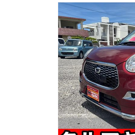
マガジン
車カタログ
自動車ローン
保険
レビュー
価格相場
教習所
用語集