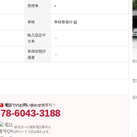
禁煙車
○
車検
車検整備付
輸入認定中
－
古車
車両状態評
－
価書
住
営
定
電話でのお問い合わせ
携帯可
料
78-6043-3188
販売店への無料電話番号を
QRコードで読み取れます。