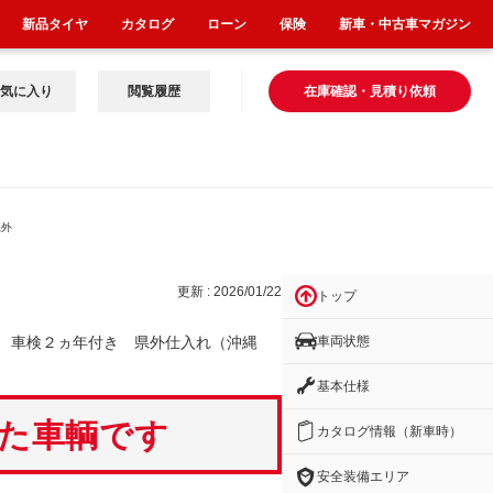
新品タイヤ
カタログ
ローン
保険
新車・中古車マガジン
気に入り
閲覧履歴
在庫確認・見積り依頼
県外
更新 : 2026/01/22
トップ
車両状態
 車検２ヵ年付き 県外仕入れ（沖縄
基本仕様
いた車輌です
カタログ情報（新車時）
安全装備エリア