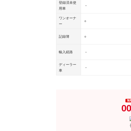
登録済未使
－
用車
ワンオーナ
○
ー
記録簿
○
輸入経路
－
ディーラー
－
車
無
00