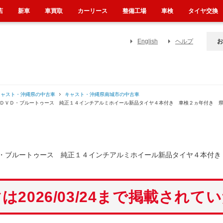
店
新車
車買取
カーリース
整備工場
車検
タイヤ交換
English
ヘルプ
お
キャスト・沖縄県の中古車
キャスト・沖縄県南城市の中古車
・ＤＶＤ・ブルートゥース 純正１４インチアルミホイール新品タイヤ４本付き 車検２ヵ年付き 
・ブルートゥース 純正１４インチアルミホイール新品タイヤ４本付き
は2026/03/24まで掲載されて