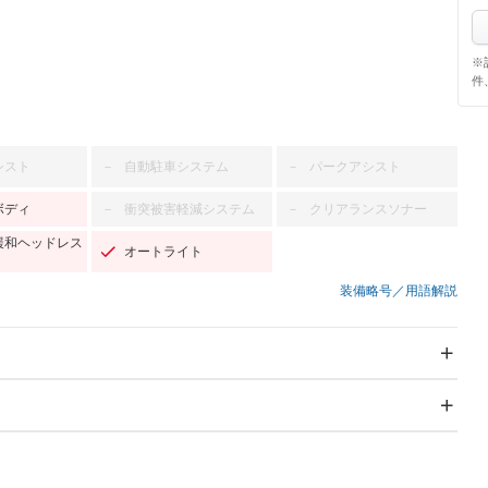
※
件
シスト
自動駐車システム
パークアシスト
－
－
ボディ
衝突被害軽減システム
クリアランスソナー
－
－
緩和ヘッドレス
オートライト
装備略号／用語解説
スライドドア
サンルーフ
－
－
Wエアコン
リフトアップ
－
－
TV
－
パワーステアリング
パワーウィンドウ