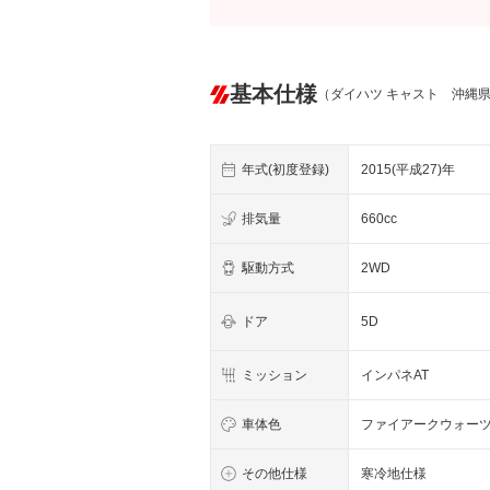
基本仕様
（ダイハツ キャスト 沖縄
年式(初度登録)
2015(平成27)年
排気量
660cc
駆動方式
2WD
ドア
5D
ミッション
インパネAT
車体色
ファイアークウォー
その他仕様
寒冷地仕様