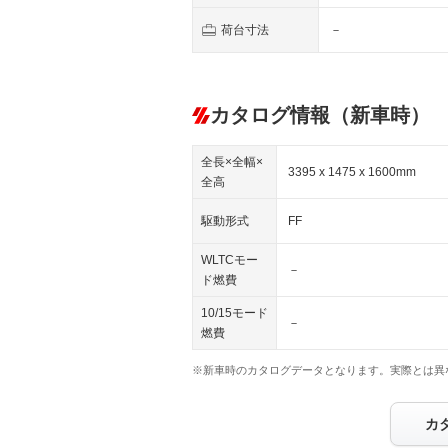
荷台寸法
－
カタログ情報（新車時）
全長×全幅×
3395 x 1475 x 1600mm
全高
駆動形式
FF
WLTCモー
－
ド燃費
10/15モード
－
燃費
※新車時のカタログデータとなります。実際とは異
カ