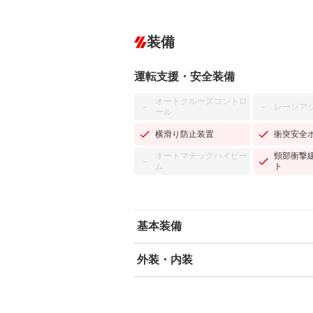
装備
運転支援・安全装備
オートクルーズコントロ
レーンア
－
－
ール
横滑り防止装置
衝突安全
オートマチックハイビー
頸部衝撃
－
ム
ト
基本装備
外装・内装
エアバッグ：運転席/助手席
ABS
エアコン
カーナビ：SDナビ
ダウンヒルアシストコントロール