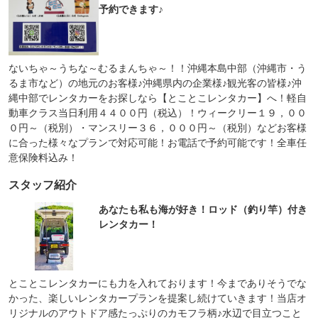
予約できます♪
ないちゃ～うちな～むるまんちゃ～！！沖縄本島中部（沖縄市・う
るま市など）の地元のお客様♪沖縄県内の企業様♪観光客の皆様♪沖
縄中部でレンタカーをお探しなら【とことこレンタカー】へ！軽自
動車クラス当日利用４４００円（税込）！ウィークリー１９，００
０円～（税別）・マンスリー３６，０００円～（税別）などお客様
に合った様々なプランで対応可能！お電話で予約可能です！全車任
意保険料込み！
スタッフ紹介
あなたも私も海が好き！ロッド（釣り竿）付き
レンタカー！
とことこレンタカーにも力を入れております！今までありそうでな
かった、楽しいレンタカープランを提案し続けていきます！当店オ
リジナルのアウトドア感たっぷりのカモフラ柄♪水辺で目立つこと