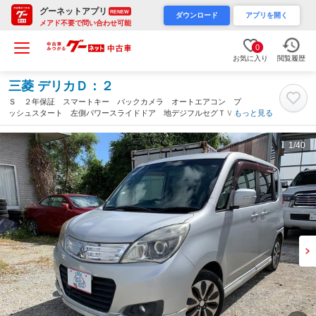
グーネットアプリ
RENEW
ダウンロード
アプリを開く
メアド不要で問い合わせ可能
0
お気に入り
閲覧履歴
三菱 デリカＤ：２
Ｓ ２年保証 スマートキー バックカメラ オートエアコン プ
ッシュスタート 左側パワースライドドア 地デジフルセグＴＶ
もっと見る
Ｂｌｕｅｔｏｏｔｈ ＥＴＣ装備 ＨＩＤライト フォグランプ
装備 純正アルミホイール（沖縄県）
1
/40