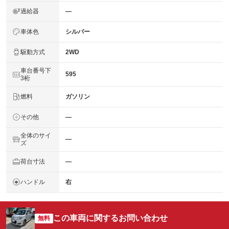
過給器
―
車体色
シルバー
駆動方式
2WD
車台番号下
595
3桁
燃料
ガソリン
その他
―
全体のサイ
―
ズ
荷台寸法
―
ハンドル
右
この車両に関するお問い合わせ
無料