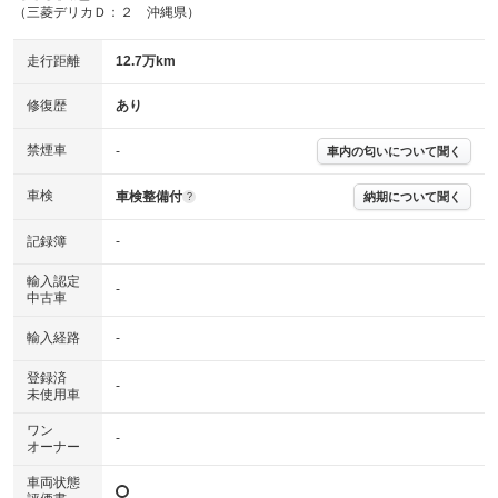
主要機関に不具合はありません。
機関
（三菱デリカＤ：２ 沖縄県）
骨格部位の先端付近、または後端付近に衝撃を受けた形跡
修復歴
走行距離
12.7万km
があります。
※グー鑑定は保証サービスではございません。購入時は必ず現車をご確認
修復歴
あり
下さい。
※実際にお渡しするコンディションチェックシートにつきましては、形式
禁煙車
-
車内の匂いについて聞く
および表示項目が異なる場合がございます。
※グー鑑定の評価はあくまでも記載している鑑定日の鑑定結果となりま
車検
車検整備付
納期について聞く
?
す。車両情報等の詳細は各販売店へお問い合わせ下さい。
記録簿
-
輸入認定
-
中古車
輸入経路
-
登録済
-
未使用車
ワン
-
オーナー
車両状態