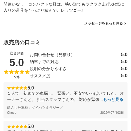
間違いなし！コンパクトな軽は、狭い道でもラクラク走行♪お気に
入りの道具をたっぷり積んで、レッツゴー♪
メッセージをもっと見る
販売店の口コミ
総合評価
5.0
お問い合わせ（見積り）
（5点満点中）
5.0
5.0
納車までの対応
5.0
説明の分かりやすさ
5.0
オススメ度
5件
5.0
１人で、初めての車探し、 緊張と、不安でいっぱいでした、 オ
ーナーさんと、 担当スタッフさんの、 対応が緊張...
もっと見る
購入した車種：ダイハツミラジーノ
Choco
2022年07月03日
5.0