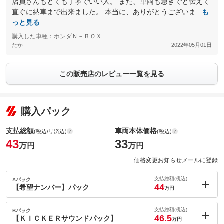
店員さんもとても丁寧でいい人。 また、車両も急ぎでと伝えて
直ぐに納車まで出来ました。 本当に、ありがとうございま...
も
っと見る
購入した車種：ホンダＮ－ＢＯＸ
たか
2022年05月01日
この販売店のレビュー一覧を見る
購入パック
支払総額
車両本体価格
(税込/リ済込)
(税込)
43
33
万円
万円
価格変更お知らせメールに登録
支払総額(税込)
Aパック
44
【希望ナンバー】パック
万円
内：オプシ
1
ョン価格
支払総額(税込)
Bパック
万円
46.5
(税込)
【ＫＩＣＫＥＲサウンドパック】
万円