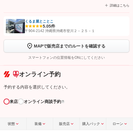
詳細はこちら
くるま屋とことこ
5.0
5件
【STEP1】
認証画面でグーネットを友だち追加してから「許可する」ボタンを押
〒904-2142 沖縄県沖縄市登川２－２５－１
します
MAPで販売店までのルートを確認する
【STEP2】
トーク画面で
ボタンをタップして問い合わせを
完了してください。
スマートフォンの位置情報をONにしてください
こちら
オンライン予約
予約する内容を選択してください。
来店
オンライン商談予約
?
状態
装備
販売店
購入パック
ローン