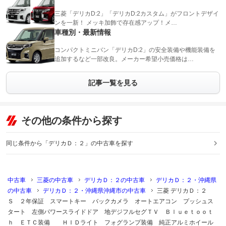
三菱「デリカD:2」「デリカD:2カスタム」がフロントデザイ
ンを一新！ メッキ加飾で存在感アップ！メ…
車種別・最新情報
コンパクトミニバン「デリカD:2」の安全装備や機能装備を
追加するなど一部改良。メーカー希望小売価格は…
記事一覧を見る
その他の条件から探す
同じ条件から「デリカＤ：２」の中古車を探す
中古車
三菱の中古車
デリカＤ：２の中古車
デリカＤ：２・沖縄県
の中古車
デリカＤ：２・沖縄県沖縄市の中古車
三菱 デリカＤ：２
Ｓ ２年保証 スマートキー バックカメラ オートエアコン プッシュス
タート 左側パワースライドドア 地デジフルセグＴＶ Ｂｌｕｅｔｏｏｔ
ｈ ＥＴＣ装備 ＨＩＤライト フォグランプ装備 純正アルミホイール