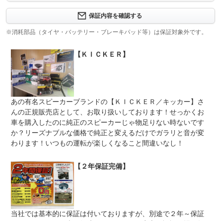
保証項目
-
保証内容を確認する
修理回数
-
※消耗部品（タイヤ・バッテリー・ブレーキパッド等）は保証対象外です。
上限金額
-
【ＫＩＣＫＥＲ】
免責金
無し
保証修理
-
受付先
あの有名スピーカーブランドの【ＫＩＣＫＥＲ／キッカー】さ
整備付 法定12ヶ月または法定24ヶ月点検整備付
んの正規販売店として、お取り扱いしております！せっかくお
法定整備
※車検なし・車検整備付の場合は法定24ヶ月点検整備付
車を購入したのに純正のスピーカーじゃ物足りない時ないです
※商用車は6ヶ月または12ヶ月点検整備付
か？リーズナブルな価格で純正と変えるだけでガラリと音が変
中古車でも気持ちよく乗れるようにエンジンオイル・オイ
わります！いつもの運転が楽しくなること間違いなし！
法定整備
ルフィルター・ワイパーブレードはすべて交換して納車し
について
ますので快適なカーライフがすぐ始められます！ＫＩＣＫ
ＥＲスピーカー等さまざまなオプションも要相談
【２年保証完備】
当社では基本的に保証は付いておりますが、別途で２年～保証