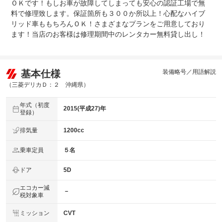
ＯＫです！もしお車が故障してしまっても安心の認証工場で無
料で修理致します。保証箇所も３００か所以上！心配なハイブ
リッド車ももちろんＯＫ！さまざまなプランをご用意しており
ます！当店のお客様は修理期間中のレンタカー無料貸し出し！
基本仕様
装備略号／用語解説
（三菱デリカＤ：２ 沖縄県）
年式（初度
2015(平成27)年
登録）
排気量
1200cc
乗車定員
５名
ドア
5D
エコカー減
－
税対象車
ミッション
CVT