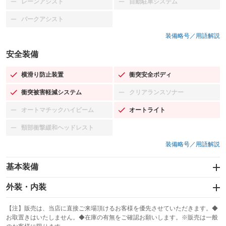
レーンアシスト
自動駐車システム
：装備なし
：装備なし
パークアシスト
：装備なし
装備略号／用語解説
安全装備
横滑り防止装置
衝突安全ボディ
：装備あり
：装備あり
衝突被害軽減システム
クリアランスソナー
：装備あり
：装備なし
オートマチックハイビーム
オートライト
：装備なし
：装備あり
頸部衝撃緩和ヘッドレスト
：装備なし
装備略号／用語解説
基本装備
エアバッグ：運転席/助手席/サイド
外装・内装
：装備あり
スライドドア
カーナビ
：装備なし
：装備なし
【注】販売は、当店に直接ご来場頂けるお客様を優先させていただきます。◆
お取置きはいたしません。◆在庫の有無をご確認お願いします。※販売は一般
サンルーフ
ABS
TV：フルセグ
：装備なし
：装備あり
：装備あり