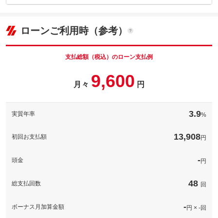
車両本体価
33
万円
内：オプシ
格
3.5
ョン価格
万円
(税込)
ローンご利用時（参考）
車両本体価
33
万円
格
支払総額（税込）のローン支払例
パック内容
希望ナンバーを取得するパックです。お好きな数字・思い出の数
9,600
字をお客様の愛車にも！※一部取得出来ないナンバーもございま
月々
円
パック内容
す。※人気の数字等は、抽選になることがございます。ご了承く
ださい。
お手頃価格で車内音楽をグレードアップ！純正スピーカーから変
えるだけでガラリと「音」が変わります！音楽好きなお客様にオ
備考
－
3.9
実質年率
%
ススメです！いつもの通勤やドライブが楽しくなります！
備考
－
13,908
このパックの見積もり依頼（無料）
初回お支払額
円
このパックの見積もり依頼（無料）
-
頭金
円
48
総支払回数
回
-
ボーナス月加算金額
円 × -回