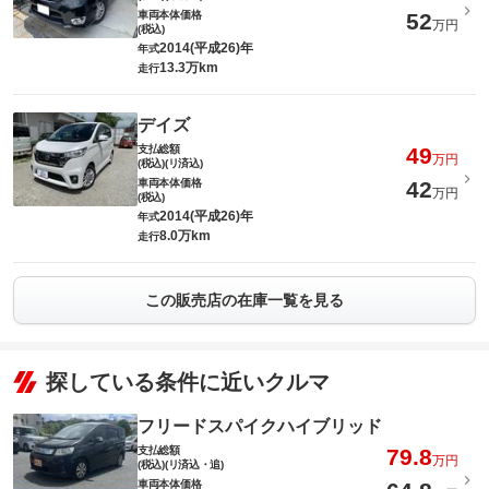
車両本体価格
52
万円
(税込)
2014(平成26)年
年式
13.3万km
走行
デイズ
支払総額
49
万円
(税込)(リ済込)
車両本体価格
42
万円
(税込)
2014(平成26)年
年式
8.0万km
走行
この販売店の在庫一覧を見る
探している条件に近いクルマ
フリードスパイクハイブリッド
支払総額
79.8
万円
(税込)(リ済込・追)
車両本体価格