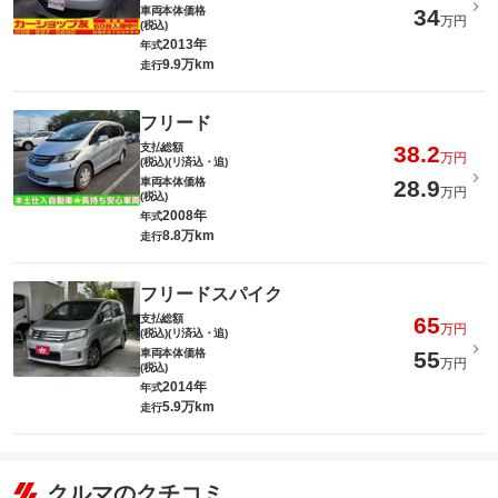
車両本体価格
34
万円
(税込)
2013年
年式
9.9万km
走行
フリード
支払総額
38.2
万円
(税込)(リ済込・追)
車両本体価格
28.9
万円
(税込)
2008年
年式
8.8万km
走行
フリードスパイク
支払総額
65
万円
(税込)(リ済込・追)
車両本体価格
55
万円
(税込)
2014年
年式
5.9万km
走行
クルマのクチコミ