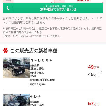
まずは在庫確認・見積り依頼
無料電話でお問い合わせ
お気軽にどうぞ。問合せ後に何度もご連絡が届くことはありません。メールア
ドレスは販売店に公開されません。
※無料電話をご利用の場合は、販売店へお客様の電話番号が通知されます。無料電話
番号ご利用の際の注意点は
こちら
IP電話、ひかり電話からはご利用いただけません。
この販売店の新着車種
Ｎ－ＢＯＸ＋
支払総額
49
万円
(税込)(リ済込)
車両本体価格
45
万円
(税込)
2012(平成24)年
年式
8.0万km
走行
セレナ
支払総額
57
万円
(税込)(リ済込)