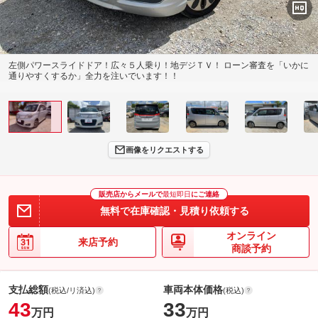
左側パワースライドドア！広々５人乗り！地デジＴＶ！ ローン審査を「いかに
通りやすくするか」全力を注いでいます！！
画像をリクエストする
販売店からメールで
最短即日
にご連絡
無料で在庫確認・見積り依頼する
オンライン
来店予約
商談予約
支払総額
車両本体価格
(税込/リ済込)
(税込)
43
33
万円
万円