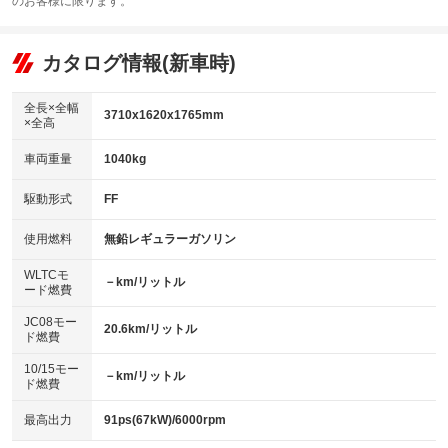
のお客様に限ります。
エアコン
Wエアコン
オーディオ：CDまたはCDチェンジャー
：装備あり
：装備なし
：装備あり
リフトアップ
パワーステアリング
カタログ情報(新車時)
ビジュアル
：装備なし
：装備あり
：装備なし
ダウンヒルアシストコントロール
アルミホイール：15インチ
：装備なし
：装備あり
全長×全幅
3710x1620x1765mm
×全高
パワーウィンドウ
盗難防止システム
革シート
ハーフレザーシート
：装備あり
：装備あり
：装備なし
：装備なし
車両重量
1040kg
アイドリングストップ
ドライブレコーダー
キーレス
LEDヘッドランプ
：装備なし
：装備なし
：装備あり
：装備なし
USB入力端子
Bluetooth接続
駆動形式
FF
HID(キセノンライト)
ポータブルナビ
：装備なし
：装備あり
：装備あり
：装備なし
100V電源
クリーンディーゼル
バックカメラ
ETC
使用燃料
無鉛レギュラーガソリン
：装備なし
：装備なし
：装備あり
：装備あり
センターデフロック
エアロ
スマートキー
：装備なし
WLTCモ
：装備なし
：装備あり
－km/リットル
ード燃費
レンタカーアップ
展示・試乗車
ローダウン
ランフラットタイヤ
：装備なし
：装備なし
：装備なし
：装備なし
JC08モー
20.6km/リットル
ド燃費
電動格納ミラー
パワーシート
3列シート
：装備あり
：装備なし
：装備なし
10/15モー
装備略号／用語解説
－km/リットル
ベンチシート
フルフラットシート
ド燃費
：装備なし
：装備あり
チップアップシート
オットマン
：装備なし
：装備なし
最高出力
91ps(67kW)/6000rpm