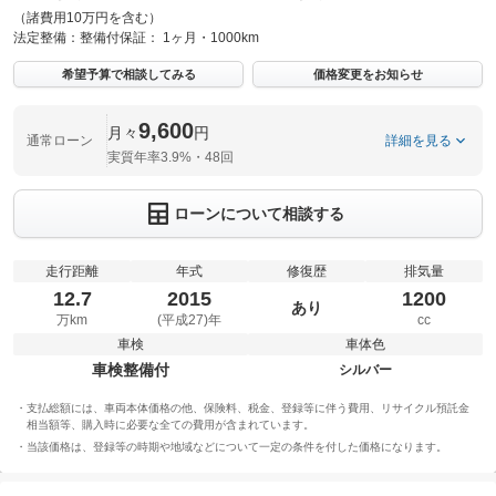
（諸費用10万円を含む）
法定整備：
整備付
保証：
1ヶ月・1000km
希望予算で相談してみる
価格変更をお知らせ
9,600
月々
円
通常ローン
詳細を見る
実質年率3.9%・48回
ローンについて相談する
走行距離
年式
修復歴
排気量
12.7
2015
1200
あり
万km
(平成27)年
cc
車検
車体色
車検整備付
シルバー
支払総額には、車両本体価格の他、保険料、税金、登録等に伴う費用、リサイクル預託金
相当額等、購入時に必要な全ての費用が含まれています。
当該価格は、登録等の時期や地域などについて一定の条件を付した価格になります。