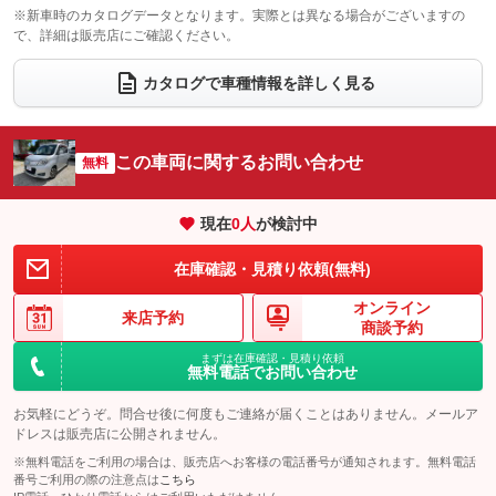
電動格納サードシート
シートヒーター
：装備なし
：装備なし
※新車時のカタログデータとなります。実際とは異なる場合がございますの
で、詳細は販売店にご確認ください。
ウォークスルー
後席モニター
：装備あり
：装備なし
電動リアゲート
フロントカメラ
カタログで車種情報を詳しく見る
：装備なし
：装備なし
シートエアコン
全周囲カメラ
：装備なし
：装備なし
サイドカメラ
ルーフレール
この車両に関するお問い合わせ
：装備なし
無料
：装備なし
エアサスペンション
ヘッドライトウォッシャー
：装備なし
：装備なし
現在
0
人
が検討中
装備略号／用語解説
在庫確認・見積り依頼(無料)
オンライン
来店予約
商談予約
まずは在庫確認・見積り依頼
無料電話でお問い合わせ
お気軽にどうぞ。問合せ後に何度もご連絡が届くことはありません。メールア
ドレスは販売店に公開されません。
※無料電話をご利用の場合は、販売店へお客様の電話番号が通知されます。無料電話
番号ご利用の際の注意点は
こちら