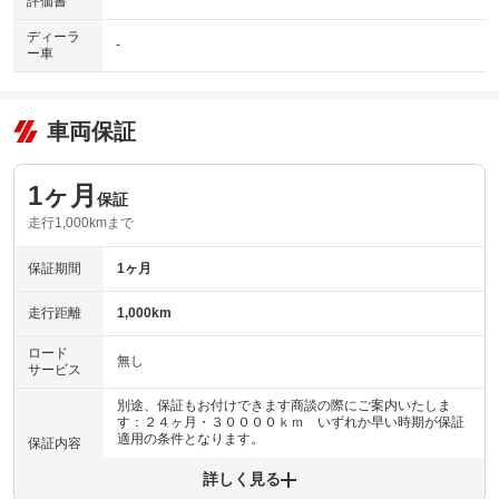
評価書
ディーラ
-
ー車
車両保証
1ヶ月
保証
走行1,000kmまで
保証期間
1ヶ月
走行距離
1,000km
ロード
無し
サービス
別途、保証もお付けできます商談の際にご案内いたしま
す：２４ヶ月・３００００ｋｍ いずれか早い時期が保証
適用の条件となります。
保証内容
詳しく見る
保証内容について問い合わせる