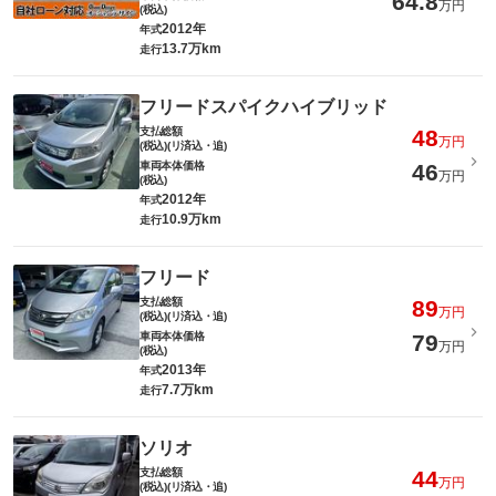
64.8
万円
(税込)
2012年
年式
13.7万km
走行
フリードスパイクハイブリッド
支払総額
48
万円
(税込)(リ済込・追)
車両本体価格
46
万円
(税込)
2012年
年式
10.9万km
走行
フリード
支払総額
89
万円
(税込)(リ済込・追)
車両本体価格
79
万円
(税込)
2013年
年式
7.7万km
走行
ソリオ
支払総額
44
万円
(税込)(リ済込・追)