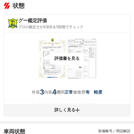
状態
グー鑑定評価
プロの鑑定士が4項目を5段階でチェック
評価書を見る
3
4
外装
内装
機関
修復歴
正常
有 軽度
気になるようなキズやヘコミがあります。
外装
詳しく見る
(車両外装)
キズ・へこみについて問い合わせる
内装
気になる汚れ等が、部分的にあります。
(内装状態)
車両状態
装備略号／用語解説