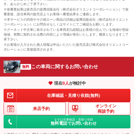
す。あらかじめご了承下さい。
※仮審査結果は販売店の提携信販会社（株式会社オリエントコーポレーション）で仮
審査後、該当車両の販売店よりお客様へ審査結果をご連絡します。
※本サービスの内容やその他ローン商品の詳細は提携信販会社（株式会社オリエント
コーポレーション）にお問合せもしくはサイトにてご確認をお願いします。
※グーネット中古車に表示されている車両支払総額はお客様の住んでいる地域や登録
地域、実際に契約される際の内容により増減が発生いたします。概算となりますご了
承下さい。
※お客様が入力された個人情報は申込いただいた販売店及び株式会社オリエントコー
ポレーションに直接提供されます。
この車両に関するお問い合わせ
無料
現在
0
人
が検討中
在庫確認・見積り依頼(無料)
オンライン
来店予約
商談予約
まずは在庫確認・見積り依頼
無料電話でお問い合わせ