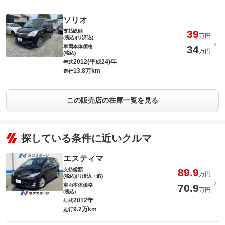
ソリオ
支払総額
39
万円
(税込)(リ済込)
車両本体価格
34
万円
(税込)
2012(平成24)年
年式
13.8万km
走行
この販売店の在庫一覧を見る
探している条件に近いクルマ
エスティマ
支払総額
89.9
万円
(税込)(リ済込・追)
車両本体価格
70.9
万円
(税込)
2012年
年式
9.2万km
走行