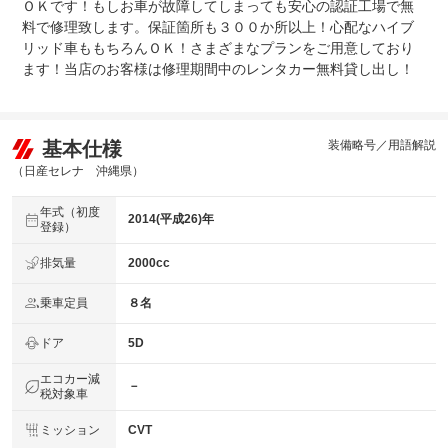
ＯＫです！もしお車が故障してしまっても安心の認証工場で無
料で修理致します。保証箇所も３００か所以上！心配なハイブ
リッド車ももちろんＯＫ！さまざまなプランをご用意しており
ます！当店のお客様は修理期間中のレンタカー無料貸し出し！
基本仕様
装備略号／用語解説
（日産セレナ 沖縄県）
年式（初度
2014(平成26)年
登録）
排気量
2000cc
乗車定員
８名
ドア
5D
エコカー減
－
税対象車
ミッション
CVT