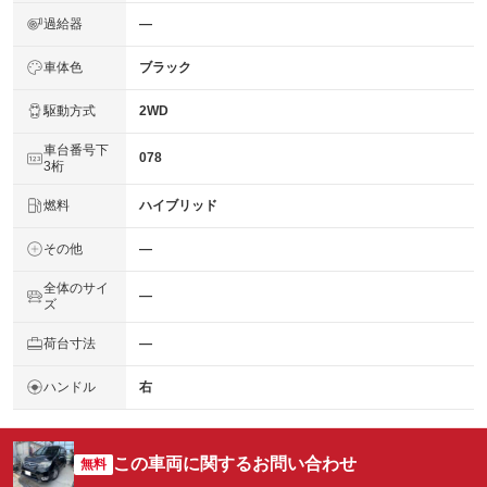
過給器
―
車体色
ブラック
駆動方式
2WD
車台番号下
078
3桁
燃料
ハイブリッド
その他
―
全体のサイ
―
ズ
荷台寸法
―
ハンドル
右
この車両に関するお問い合わせ
無料