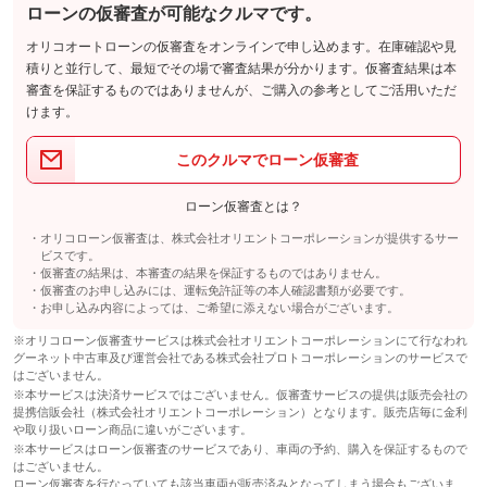
ローンの仮審査が可能なクルマです。
オリコオートローンの仮審査をオンラインで申し込めます。在庫確認や見
積りと並行して、最短でその場で審査結果が分かります。仮審査結果は本
審査を保証するものではありませんが、ご購入の参考としてご活用いただ
けます。
このクルマでローン仮審査
ローン仮審査とは？
オリコローン仮審査は、株式会社オリエントコーポレーションが提供するサー
ビスです。
仮審査の結果は、本審査の結果を保証するものではありません。
仮審査のお申し込みには、運転免許証等の本人確認書類が必要です。
お申し込み内容によっては、ご希望に添えない場合がございます。
※オリコローン仮審査サービスは株式会社オリエントコーポレーションにて行なわれ
グーネット中古車及び運営会社である株式会社プロトコーポレーションのサービスで
はございません。
※本サービスは決済サービスではございません。仮審査サービスの提供は販売会社の
提携信販会社（株式会社オリエントコーポレーション）となります。販売店毎に金利
や取り扱いローン商品に違いがございます。
※本サービスはローン仮審査のサービスであり、車両の予約、購入を保証するもので
はございません。
ローン仮審査を行なっていても該当車両が販売済みとなってしまう場合もございま