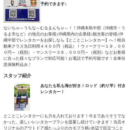
予約できます♪
ないちゃ～うちな～むるまんちゃ～！！沖縄本島中部（沖縄市・う
るま市など）の地元のお客様♪沖縄県内の企業様♪観光客の皆様♪沖
縄中部でレンタカーをお探しなら【とことこレンタカー】へ！軽自
動車クラス当日利用４４００円（税込）！ウィークリー１９，００
０円～（税別）・マンスリー３６，０００円～（税別）などお客様
に合った様々なプランで対応可能！お電話で予約可能です！全車任
意保険料込み！
スタッフ紹介
あなたも私も海が好き！ロッド（釣り竿）付き
レンタカー！
とことこレンタカーにも力を入れております！今までありそうでな
かった、楽しいレンタカープランを提案し続けていきます！当店オ
リジナルのアウトドア感たっぷりのカモフラ柄♪水辺で目立つこと