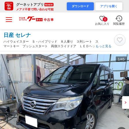
グーネットアプリ
RENEW
ダウンロード
アプリを開く
メアド不要で問い合わせ可能
0
お気に入り
閲覧履歴
日産 セレナ
ハイウェイスター Ｓ－ハイブリッド ８人乗り ３列シート ス
マートキー プッシュスタート 両側スライドドア ＬＥＤヘッド
もっと見る
ランプ フォグランプ オートエアコン ダブルエアコン フリッ
プダウンモニター Ｂｌｕｅｔｏｏｔｈ ＥＴＣ装備（沖縄県）
1
/45