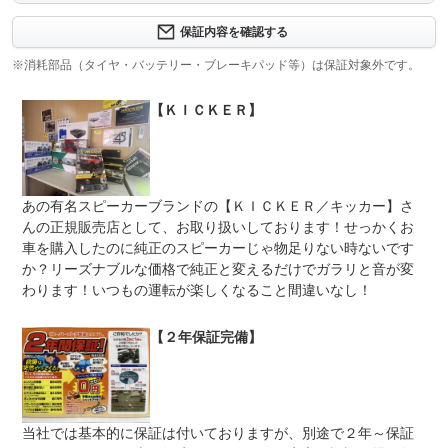
修理回数
-
保証内容を確認する
※消耗部品（タイヤ・バッテリー・ブレーキパッド等）は保証対象外です。
上限金額
-
【ＫＩＣＫＥＲ】
免責金
無し
保証修理
-
受付先
整備付 法定12ヶ月または法定24ヶ月点検整備付
あの有名スピーカーブランドの【ＫＩＣＫＥＲ／キッカー】さ
法定整備
※車検なし・車検整備付の場合は法定24ヶ月点検整備付
※商用車は6ヶ月または12ヶ月点検整備付
んの正規販売店として、お取り扱いしております！せっかくお
車を購入したのに純正のスピーカーじゃ物足りない時ないです
中古車でも気持ちよく乗れるようにエンジンオイル・オイ
か？リーズナブルな価格で純正と変えるだけでガラリと音が変
法定整備
ルフィルター・ワイパーブレードはすべて交換して納車し
について
ますので快適なカーライフがすぐ始められます！ＫＩＣＫ
わります！いつもの運転が楽しくなること間違いなし！
ＥＲスピーカー等さまざまなオプションも要相談
【２年保証完備】
当社では基本的に保証は付いておりますが、別途で２年～保証