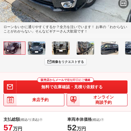
ローンをいかに通りやすくするか？全力を注いでいます！ お車の「わからない
ことがわからない」そんなビギナーさん大歓迎です！
画像をリクエストする
販売店からメールで
最短即日
にご連絡
無料で在庫確認・見積り依頼する
オンライン
来店予約
商談予約
支払総額
車両本体価格
(税込/リ済込)
(税込)
57
52
万円
万円