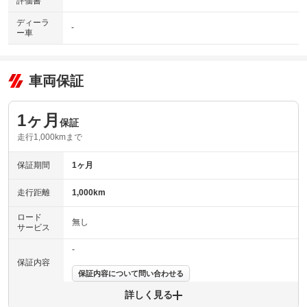
評価書
ディーラ
-
ー車
車両保証
1ヶ月
保証
走行1,000kmまで
保証期間
1ヶ月
走行距離
1,000km
ロード
無し
サービス
-
保証内容
保証内容について問い合わせる
詳しく見る
保証項目
-