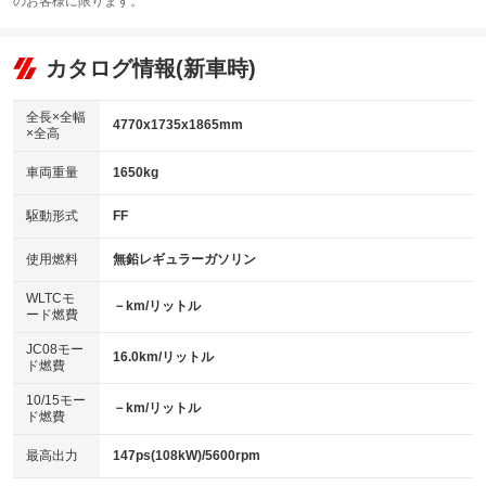
のお客様に限ります。
エアコン
Wエアコン
オーディオ
：装備なし
：装備あり
：装備なし
リフトアップ
パワーステアリング
カタログ情報(新車時)
ビジュアル
：装備なし
：装備あり
：装備なし
ダウンヒルアシストコントロール
アルミホイール：15インチ
：装備なし
：装備あり
全長×全幅
4770x1735x1865mm
×全高
パワーウィンドウ
盗難防止システム
革シート
ハーフレザーシート
：装備あり
：装備あり
：装備あり
：装備なし
車両重量
1650kg
アイドリングストップ
ドライブレコーダー
キーレス
LEDヘッドランプ
：装備あり
：装備なし
：装備あり
：装備あり
USB入力端子
Bluetooth接続
駆動形式
FF
HID(キセノンライト)
ポータブルナビ
：装備なし
：装備あり
：装備なし
：装備なし
100V電源
クリーンディーゼル
バックカメラ
ETC
使用燃料
無鉛レギュラーガソリン
：装備なし
：装備なし
：装備あり
：装備あり
センターデフロック
エアロ
スマートキー
：装備なし
WLTCモ
：装備なし
：装備あり
－km/リットル
ード燃費
レンタカーアップ
展示・試乗車
ローダウン
ランフラットタイヤ
：装備あり
：装備なし
：装備なし
：装備なし
JC08モー
16.0km/リットル
ド燃費
電動格納ミラー
パワーシート
3列シート
：装備あり
：装備なし
：装備あり
10/15モー
装備略号／用語解説
－km/リットル
ベンチシート
フルフラットシート
ド燃費
：装備なし
：装備あり
チップアップシート
オットマン
：装備なし
：装備なし
最高出力
147ps(108kW)/5600rpm