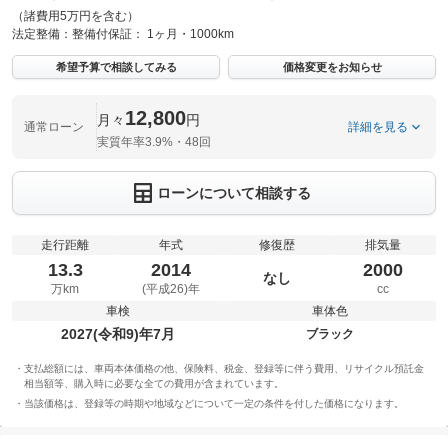
（諸費用5万円を含む）
法定整備：
整備付
保証：
1ヶ月・1000km
希望予算で相談してみる
価格変更をお知らせ
12,800
月々
円
通常ローン
詳細を見る
実質年率3.9%・48回
ローンについて相談する
走行距離
年式
修復歴
排気量
13.3
2014
2000
なし
万km
(平成26)年
cc
車検
車体色
2027(令和9)年7月
ブラック
支払総額には、車両本体価格の他、保険料、税金、登録等に伴う費用、リサイクル預託金
相当額等、購入時に必要な全ての費用が含まれています。
当該価格は、登録等の時期や地域などについて一定の条件を付した価格になります。