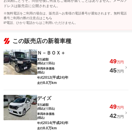
お気軽にどうぞ。問合せ後に何度もご連絡が届くことはありません。メールア
ドレスは販売店に公開されません。
※無料電話をご利用の場合は、販売店へお客様の電話番号が通知されます。無料電話
番号ご利用の際の注意点は
こちら
IP電話、ひかり電話からはご利用いただけません。
この販売店の新着車種
Ｎ－ＢＯＸ＋
支払総額
49
万円
(税込)(リ済込)
車両本体価格
45
万円
(税込)
2012(平成24)年
年式
8.0万km
走行
デイズ
支払総額
49
万円
(税込)(リ済込)
車両本体価格
42
万円
(税込)
2014(平成26)年
年式
8.0万km
走行