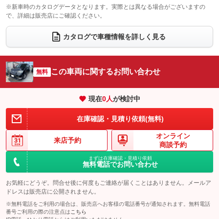
電動格納サードシート
シートヒーター
：装備なし
：装備なし
※新車時のカタログデータとなります。実際とは異なる場合がございますの
で、詳細は販売店にご確認ください。
ウォークスルー
後席モニター
：装備あり
：装備あり
電動リアゲート
フロントカメラ
カタログで車種情報を詳しく見る
：装備なし
：装備なし
シートエアコン
全周囲カメラ
：装備なし
：装備なし
サイドカメラ
ルーフレール
この車両に関するお問い合わせ
：装備なし
無料
：装備なし
エアサスペンション
ヘッドライトウォッシャー
：装備なし
：装備なし
現在
0
人
が検討中
装備略号／用語解説
在庫確認・見積り依頼(無料)
オンライン
来店予約
商談予約
まずは在庫確認・見積り依頼
無料電話でお問い合わせ
お気軽にどうぞ。問合せ後に何度もご連絡が届くことはありません。メールア
ドレスは販売店に公開されません。
※無料電話をご利用の場合は、販売店へお客様の電話番号が通知されます。無料電話
番号ご利用の際の注意点は
こちら