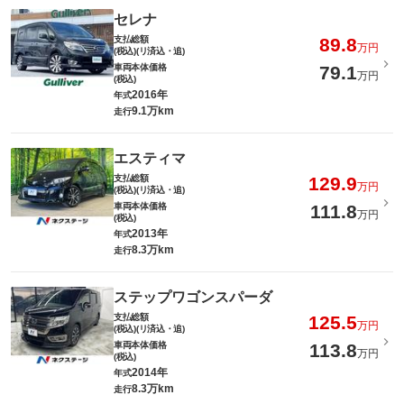
セレナ
支払総額
89.8
万円
(税込)(リ済込・追)
車両本体価格
79.1
万円
(税込)
2016年
年式
9.1万km
走行
エスティマ
支払総額
129.9
万円
(税込)(リ済込・追)
車両本体価格
111.8
万円
(税込)
2013年
年式
8.3万km
走行
ステップワゴンスパーダ
支払総額
125.5
万円
(税込)(リ済込・追)
車両本体価格
113.8
万円
(税込)
2014年
年式
8.3万km
走行