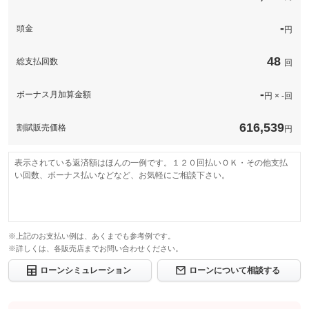
-
頭金
円
48
総支払回数
回
-
ボーナス月加算金額
円 × -回
616,539
割賦販売価格
円
表示されている返済額はほんの一例です。１２０回払いＯＫ・その他支払
い回数、ボーナス払いなどなど、お気軽にご相談下さい。
※上記のお支払い例は、あくまでも参考例です。
※詳しくは、各販売店までお問い合わせください。
ローンシミュレーション
ローンについて相談する