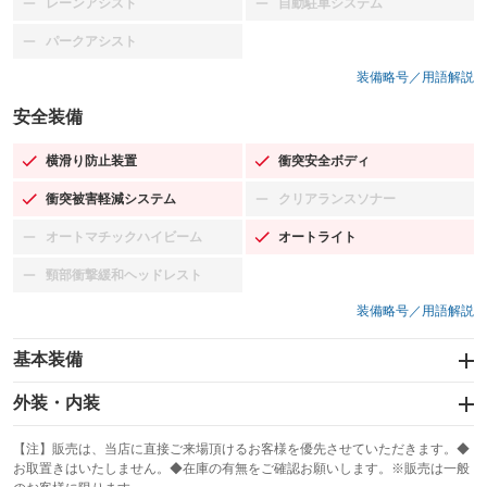
レーンアシスト
自動駐車システム
：装備なし
：装備なし
パークアシスト
：装備なし
装備略号／用語解説
安全装備
横滑り防止装置
衝突安全ボディ
：装備あり
：装備あり
衝突被害軽減システム
クリアランスソナー
：装備あり
：装備なし
オートマチックハイビーム
オートライト
：装備なし
：装備あり
頸部衝撃緩和ヘッドレスト
：装備なし
装備略号／用語解説
基本装備
エアバッグ：運転席/助手席
外装・内装
：装備あり
スライドドア：両面
カーナビ：HDDナビ
：装備あり
：装備あり
【注】販売は、当店に直接ご来場頂けるお客様を優先させていただきます。◆
お取置きはいたしません。◆在庫の有無をご確認お願いします。※販売は一般
サンルーフ
ABS
TV：フルセグ
：装備なし
：装備あり
：装備あり