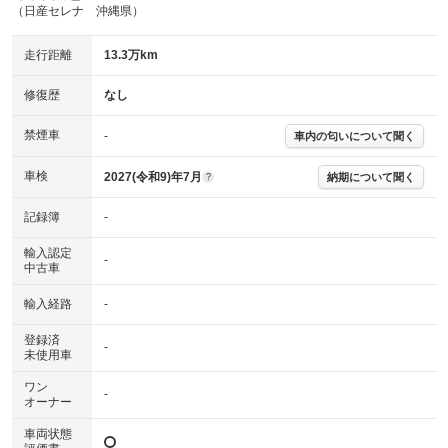
主要機関に不具合はありません。
機関
（日産セレナ 沖縄県）
詳細は鑑定書をご確認ください。
修復歴
走行距離
13.3万km
※グー鑑定は保証サービスではございません。購入時は必ず現車をご確認
修復歴
なし
下さい。
※実際にお渡しするコンディションチェックシートにつきましては、形式
禁煙車
-
車内の匂いについて聞く
および表示項目が異なる場合がございます。
※グー鑑定の評価はあくまでも記載している鑑定日の鑑定結果となりま
車検
2027(令和9)年7月
す。車両情報等の詳細は各販売店へお問い合わせ下さい。
納期について聞く
?
記録簿
-
輸入認定
-
中古車
輸入経路
-
登録済
-
未使用車
ワン
-
オーナー
車両状態