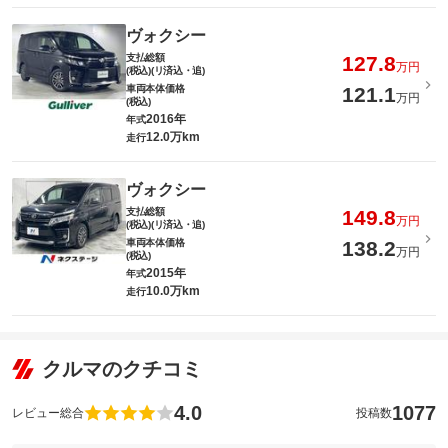
ヴォクシー
支払総額
127.8
万円
(税込)(リ済込・追)
車両本体価格
121.1
万円
(税込)
2016年
年式
12.0万km
走行
ヴォクシー
支払総額
149.8
万円
(税込)(リ済込・追)
車両本体価格
138.2
万円
(税込)
2015年
年式
10.0万km
走行
クルマのクチコミ
4.0
1077
レビュー総合
投稿数