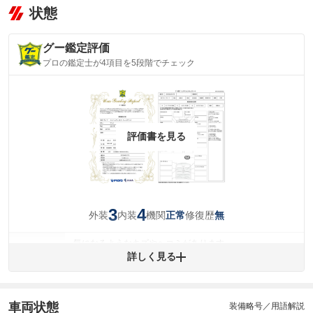
状態
グー鑑定評価
プロの鑑定士が4項目を5段階でチェック
評価書を見る
3
4
外装
内装
機関
修復歴
正常
無
気になるようなキズやヘコミがあります。
外装
詳しく見る
(車両外装)
キズ・へこみについて問い合わせる
内装
気になる汚れ等が、部分的にあります。
(内装状態)
車両状態
装備略号／用語解説