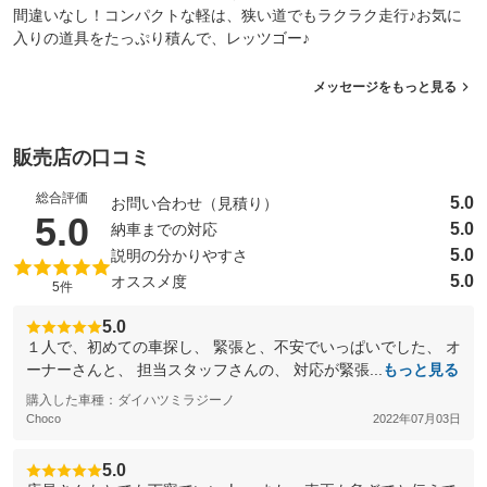
間違いなし！コンパクトな軽は、狭い道でもラクラク走行♪お気に
入りの道具をたっぷり積んで、レッツゴー♪
メッセージをもっと見る
販売店の口コミ
総合評価
5.0
お問い合わせ（見積り）
（5点満点中）
5.0
5.0
納車までの対応
5.0
説明の分かりやすさ
5.0
オススメ度
5件
5.0
１人で、初めての車探し、 緊張と、不安でいっぱいでした、 オ
ーナーさんと、 担当スタッフさんの、 対応が緊張...
もっと見る
購入した車種：ダイハツミラジーノ
Choco
2022年07月03日
5.0