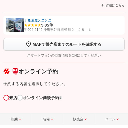
詳細はこちら
くるま屋とことこ
5.0
5件
【STEP1】
認証画面でグーネットを友だち追加してから「許可する」ボタンを押
〒904-2142 沖縄県沖縄市登川２－２５－１
します
MAPで販売店までのルートを確認する
【STEP2】
トーク画面で
ボタンをタップして問い合わせを
完了してください。
スマートフォンの位置情報をONにしてください
こちら
オンライン予約
予約する内容を選択してください。
来店
オンライン商談予約
?
状態
装備
販売店
ローン