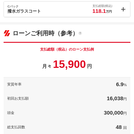
107.8
万円
内：オプシ
格
3
ョン価格
支払総額(税込)
Cパック
万円
118.1
(税込)
撥水ガラスコート
万円
車両本体価
107.8
万円
内：オプシ
格
パック内容
0.6
ョン価格
万円
(税込)
ローンご利用時（参考）
車両本体価
107.8
万円
格
パック内容
車両の前後にある、ナンバープレートに自分の希望する番号を付
けることができる制度です。〇で囲まれた数字をの部分をを自由
備考
支払総額（税込）のローン支払例
にお選びいただけます。（一部抽選の番号があります）
パック内容
15,900
車体各所を防錆処理をし、お車を塩害から守ります。
備考
月々
円
このパックの見積もり依頼（無料）
このパックの見積もり依頼（無料）
お車のフロントガラスを撥水処理し雨の日の走行を快適にしま
備考
す。
6.9
実質年率
%
16,038
初回お支払額
円
このパックの見積もり依頼（無料）
300,000
頭金
円
48
総支払回数
回