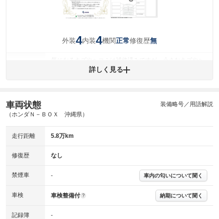
4
4
外装
内装
機関
修復歴
正常
無
気になるキズやヘコミは補修済みですが、小さなキズやヘ
外装
コミが残っています。
詳しく見る
(車両外装)
キズ・へこみについて問い合わせる
内装
気になる汚れ等が、部分的にあります。
(内装状態)
車両状態
装備略号／用語解説
（ホンダＮ－ＢＯＸ 沖縄県）
主要機関に不具合はありません。
機関
走行距離
5.8万km
詳細は鑑定書をご確認ください。
修復歴
修復歴
なし
※グー鑑定は保証サービスではございません。購入時は必ず現車をご確認
下さい。
禁煙車
-
車内の匂いについて聞く
※実際にお渡しするコンディションチェックシートにつきましては、形式
および表示項目が異なる場合がございます。
※グー鑑定の評価はあくまでも記載している鑑定日の鑑定結果となりま
車検
車検整備付
納期について聞く
?
す。車両情報等の詳細は各販売店へお問い合わせ下さい。
記録簿
-