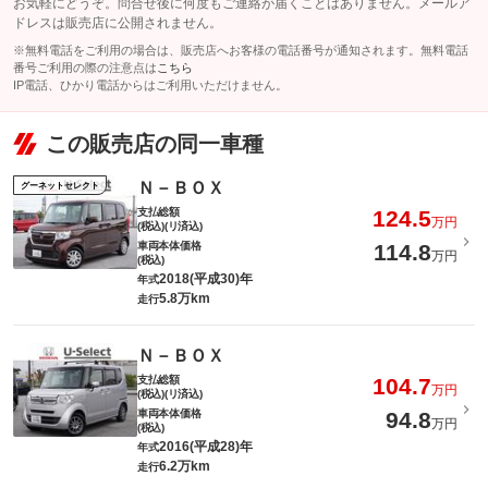
お気軽にどうぞ。問合せ後に何度もご連絡が届くことはありません。メールア
ドレスは販売店に公開されません。
※無料電話をご利用の場合は、販売店へお客様の電話番号が通知されます。無料電話
番号ご利用の際の注意点は
こちら
IP電話、ひかり電話からはご利用いただけません。
この販売店の同一車種
Ｎ－ＢＯＸ
グーネットセレクト
支払総額
124.5
万円
(税込)(リ済込)
車両本体価格
114.8
万円
(税込)
2018(平成30)年
年式
5.8万km
走行
Ｎ－ＢＯＸ
支払総額
104.7
万円
(税込)(リ済込)
車両本体価格
94.8
万円
(税込)
2016(平成28)年
年式
6.2万km
走行