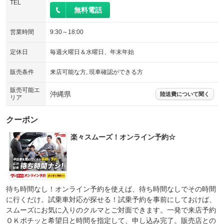
TEL
無料電話
営業時間
9:30～18:00
定休日
毎週火曜日＆水曜日、年末年始
販売条件
来店可能な方, 現車確認ができる方
販売可能エ
沖縄県
陸送費について聞く
リア
クーポン
楽々スムーズ！オンライン予約☆
待ち時間なし！オンライン予約を使えば、待ち時間なしでその時間
に行くだけ。試乗車対応が探せる！試乗予約を事前にしておけば、
スムーズにお気に入りのクルマとご対面できます。一発で来店予約
ＯＫポチッと希望日と時間を指定して、申し込み完了。販売店との