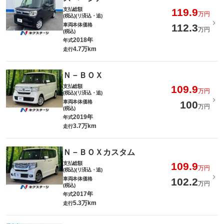
支払総額
119.9
万円
(税込)(リ済込・追)
車両本体価格
112.3
万円
(税込)
2018年
年式
4.7万km
走行
Ｎ－ＢＯＸ
支払総額
109.9
万円
(税込)(リ済込・追)
車両本体価格
100
万円
(税込)
2019年
年式
3.7万km
走行
Ｎ－ＢＯＸカスタム
支払総額
109.9
万円
(税込)(リ済込・追)
車両本体価格
102.2
万円
(税込)
2017年
年式
5.3万km
走行