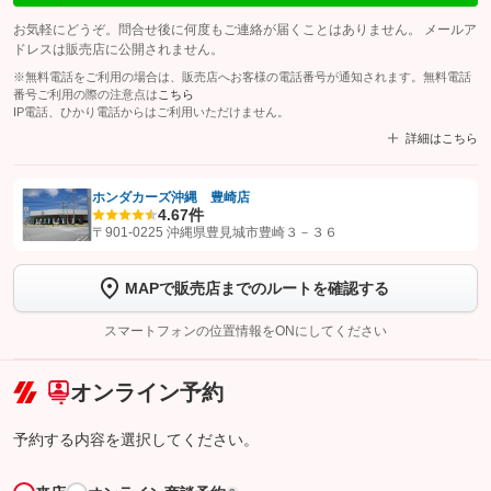
お気軽にどうぞ。問合せ後に何度もご連絡が届くことはありません。 メールア
ドレスは販売店に公開されません。
※無料電話をご利用の場合は、販売店へお客様の電話番号が通知されます。無料電話
番号ご利用の際の注意点は
こちら
IP電話、ひかり電話からはご利用いただけません。
詳細はこちら
ホンダカーズ沖縄 豊崎店
4.6
7件
【STEP1】
認証画面でグーネットを友だち追加してから「許可する」ボタンを押
〒901-0225 沖縄県豊見城市豊崎３－３６
します
MAPで販売店までのルートを確認する
【STEP2】
トーク画面で
ボタンをタップして問い合わせを
完了してください。
スマートフォンの位置情報をONにしてください
こちら
オンライン予約
予約する内容を選択してください。