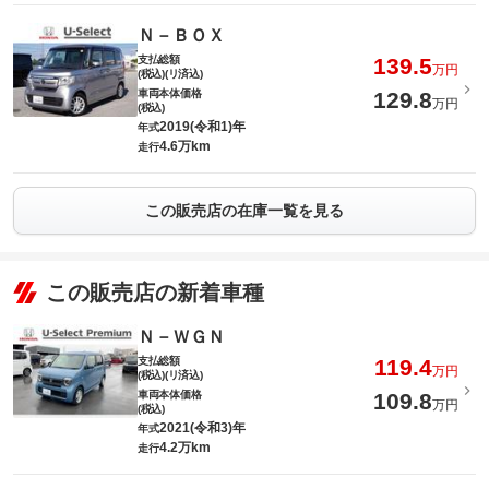
Ｎ－ＢＯＸ
支払総額
139.5
万円
(税込)(リ済込)
車両本体価格
129.8
万円
(税込)
2019(令和1)年
年式
4.6万km
走行
この販売店の在庫一覧を見る
この販売店の新着車種
Ｎ－ＷＧＮ
支払総額
119.4
万円
(税込)(リ済込)
車両本体価格
109.8
万円
(税込)
2021(令和3)年
年式
4.2万km
走行