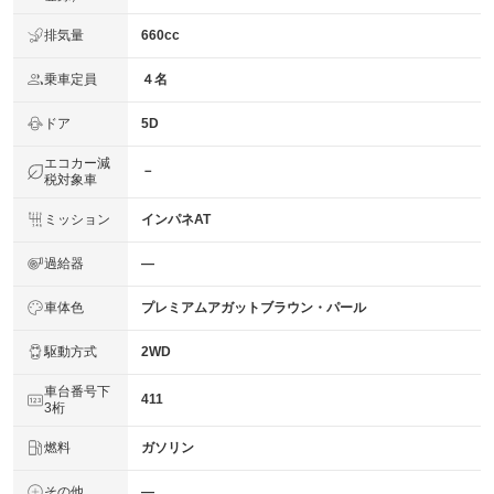
法定整備
排気量
660cc
-
について
乗車定員
４名
ドア
5D
エコカー減
－
税対象車
ミッション
インパネAT
過給器
―
車体色
プレミアムアガットブラウン・パール
駆動方式
2WD
車台番号下
411
3桁
燃料
ガソリン
その他
―