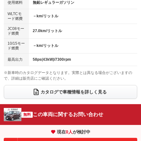
100V電源
クリーンディーゼル
バックカメラ
ETC
使用燃料
無鉛レギュラーガソリン
：装備なし
：装備なし
：装備なし
：装備あり
センターデフロック
エアロ
スマートキー
：装備なし
WLTCモ
：装備なし
：装備あり
－km/リットル
ード燃費
レンタカーアップ
展示・試乗車
ローダウン
ランフラットタイヤ
：装備なし
：装備なし
：装備なし
：装備なし
JC08モー
27.0km/リットル
ド燃費
電動格納ミラー
パワーシート
3列シート
：装備なし
：装備なし
：装備なし
10/15モー
装備略号／用語解説
－km/リットル
ベンチシート
フルフラットシート
ド燃費
：装備なし
：装備なし
チップアップシート
オットマン
：装備なし
：装備なし
最高出力
58ps(43kW)/7300rpm
電動格納サードシート
シートヒーター
：装備なし
：装備なし
※新車時のカタログデータとなります。実際とは異なる場合がございますの
で、詳細は販売店にご確認ください。
ウォークスルー
後席モニター
：装備なし
：装備なし
電動リアゲート
フロントカメラ
カタログで車種情報を詳しく見る
：装備なし
：装備なし
シートエアコン
全周囲カメラ
：装備なし
：装備なし
サイドカメラ
ルーフレール
この車両に関するお問い合わせ
：装備なし
無料
：装備なし
エアサスペンション
ヘッドライトウォッシャー
：装備なし
：装備なし
現在
0
人
が検討中
装備略号／用語解説