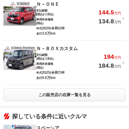
Ｎ－ＯＮＥ
支払総額
144.5
万円
(税込)(リ済込)
車両本体価格
134.8
万円
(税込)
2020(令和2)年
年式
3.5万km
走行
Ｎ－ＢＯＸカスタム
支払総額
194
万円
(税込)(リ済込)
車両本体価格
184.8
万円
(税込)
2025(令和7)年
年式
0.5万km
走行
この販売店の在庫一覧を見る
探している条件に近いクルマ
スペーシア