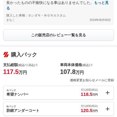
長かったものの不愉快になる事はありませんでした。
もっと見
る
購入した車種：ホンダＮ－ＷＧＮカスタム
きなこ
2019年06月05日
この販売店のレビュー一覧を見る
購入パック
支払総額
車両本体価格
(税込/リ済込)
(税込)
117.5
107.8
万円
万円
価格変更お知らせメールに登録
支払総額(税込)
Aパック
118.5
希望ナンバー
万円
内：オプシ
1
ョン価格
支払総額(税込)
Bパック
万円
120.5
(税込)
防錆アンダーコート
万円
車両本体価