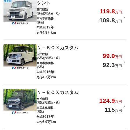
タント
支払総額
119.8
万円
(税込)(リ済込・追)
車両本体価格
109.8
万円
(税込)
2019年
年式
4.8万km
走行
Ｎ－ＢＯＸカスタム
支払総額
99.9
万円
(税込)(リ済込・追)
車両本体価格
92.3
万円
(税込)
2016年
年式
4.2万km
走行
Ｎ－ＢＯＸカスタム
支払総額
124.9
万円
(税込)(リ済込・追)
車両本体価格
115
万円
(税込)
2017年
年式
6.9万km
走行