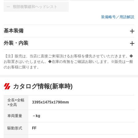
頸部衝撃緩和ヘッドレスト
：装備なし
装備略号／用語解説
基本装備
エアバッグ：運転席/助手席
外装・内装
：装備あり
スライドドア
カーナビ：メモリーナビ他
：装備なし
：装備あり
【注】販売は、当店に直接ご来場頂けるお客様を優先させていただきます。◆
お取置きはいたしません。◆在庫の有無をご確認お願いします。※販売は一般
サンルーフ
ABS
TV：ワンセグ
：装備なし
：装備あり
：装備あり
のお客様に限ります。
エアコン
Wエアコン
オーディオ：CDまたはCDチェンジャー
：装備あり
：装備なし
：装備あり
リフトアップ
パワーステアリング
カタログ情報(新車時)
ビジュアル
：装備なし
：装備あり
：装備なし
ダウンヒルアシストコントロール
アルミホイール
：装備なし
：装備なし
全長×全幅
3395x1475x1790mm
×全高
パワーウィンドウ
盗難防止システム
革シート
ハーフレザーシート
：装備あり
：装備なし
：装備なし
：装備なし
車両重量
－kg
アイドリングストップ
ドライブレコーダー
キーレス
LEDヘッドランプ
：装備あり
：装備なし
：装備あり
：装備あり
USB入力端子
Bluetooth接続
駆動形式
FF
HID(キセノンライト)
ポータブルナビ
：装備あり
：装備なし
：装備なし
：装備なし