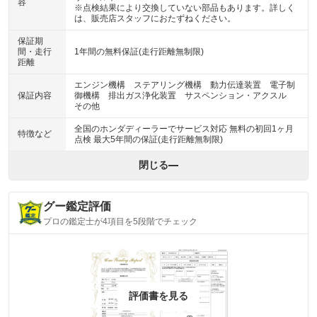
容
※点検結果により交換していない部品もあります。詳しく
は、販売店スタッフにおたずねください。
保証期
間・走行
1年間の無料保証(走行距離無制限)
距離
エンジン機構 ステアリング機構 動力伝達装置 電子制
保証内容
御機構 排出ガス浄化装置 サスペンション・アクスル
その他
全国のホンダディーラーでサービス対応 無料の初回1ヶ月
特徴など
点検 最大5年間の保証(走行距離無制限)
閉じる
グー鑑定評価
プロの鑑定士が4項目を5段階でチェック
評価書を見る