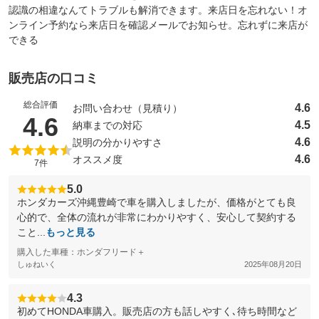
認識の相違なんてトラブルも解消できます。来店日を忘れない！オ
ンライン予約なら来店日を確認メールでお知らせ。忘れずに来店が
できる
販売店の口コミ
総合評価
4.6
お問い合わせ（見積り）
（5点満点中）
4.6
4.5
納車までの対応
4.6
説明の分かりやすさ
4.6
オススメ度
7件
5.0
ホンダカーズ沖縄豊崎で車を購入しましたが、価格がとても良
心的で、全体の流れが非常にわかりやすく、安心して契約する
こと...
もっと見る
購入した車種：ホンダフリード＋
しゅねいく
2025年08月20日
4.3
初めてHONDA車購入。販売店の方も話しやすく､待ち時間など