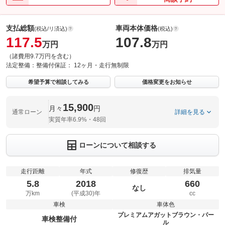
支払総額
車両本体価格
(税込/リ済込)
(税込)
117.5
107.8
万円
万円
（諸費用9.7万円を含む）
法定整備：
整備付
保証：
12ヶ月・走行無制限
希望予算で相談してみる
価格変更をお知らせ
15,900
月々
円
通常ローン
詳細を見る
実質年率6.9%・48回
ローンについて相談する
走行距離
年式
修復歴
排気量
5.8
2018
660
なし
万km
(平成30)年
cc
車検
車体色
プレミアムアガットブラウン・パー
車検整備付
ル