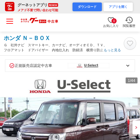
グーネットアプリ
RENEW
ダウンロード
アプリを開く
メアド不要で問い合わせ可能
0
お気に入り
閲覧履歴
ホンダ Ｎ－ＢＯＸ
Ｇ 社外ナビ スマートキー、カーナビ、オーディオＣＤ、ＴＶ、
フロアマット ドアバイザー 内地仕入れ 防錆済 横滑り防止シ
もっと見る
ステム ナビＴＶ ワンセグＴＶ ＬＥＤライト ＥＴＣ 運転席
エアバッグ パワステ（沖縄県）
正規販売店認定中古車
1
/44