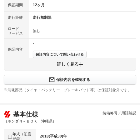
保証期間
12ヶ月
走行距離
走行無制限
ロード
無し
サービス
-
保証内容
保証内容について問い合わせる
詳しく見る
保証項目
-
修理回数
-
保証内容を確認する
※消耗部品（タイヤ・バッテリー・ブレーキパッド等）は保証対象外です。
上限金額
-
免責金
無し
基本仕様
装備略号／用語解説
保証修理
-
受付先
（ホンダＮ－ＢＯＸ 沖縄県）
整備付 法定12ヶ月または法定24ヶ月点検整備付
年式（初度
法定整備
※車検なし・車検整備付の場合は法定24ヶ月点検整備付
2018(平成30)年
登録）
※商用車は6ヶ月または12ヶ月点検整備付