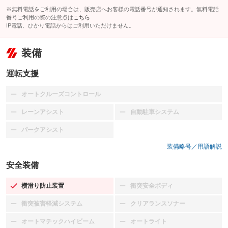
※無料電話をご利用の場合は、販売店へお客様の電話番号が通知されます。無料電話
番号ご利用の際の注意点は
こちら
IP電話、ひかり電話からはご利用いただけません。
装備
運転支援
オートクルーズコントロール
：装備なし
レーンアシスト
自動駐車システム
：装備なし
：装備なし
パークアシスト
：装備なし
装備略号／用語解説
安全装備
横滑り防止装置
衝突安全ボディ
：装備あり
：装備なし
衝突被害軽減システム
クリアランスソナー
：装備なし
：装備なし
オートマチックハイビーム
オートライト
：装備なし
：装備なし