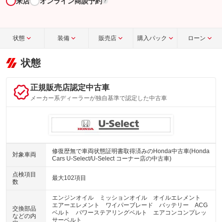
来店
オンライン商談予約
?
状態
装備
販売店
購入パック
ローン
状態
正規販売店認定中古車
メーカー系ディーラーが独自基準で認定した中古車
修復歴無で車両状態証明書取得済みのHonda中古車(Honda
対象車両
Cars U-Select/U-Select コーナー店の中古車)
点検項目
最大102項目
数
エンジンオイル ミッションオイル オイルエレメント
エアーエレメント ワイパーブレード バッテリー ACG
交換部品
ベルト パワーステアリングベルト エアコンコンプレッ
などの内
サーベルト