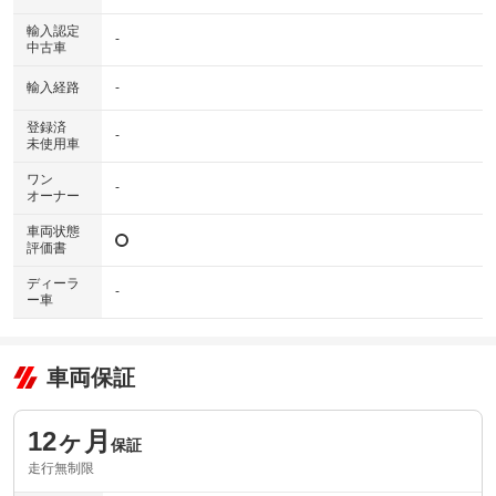
輸入認定
-
中古車
輸入経路
-
登録済
-
未使用車
ワン
-
オーナー
車両状態
評価書
ディーラ
-
ー車
車両保証
12ヶ月
保証
走行無制限