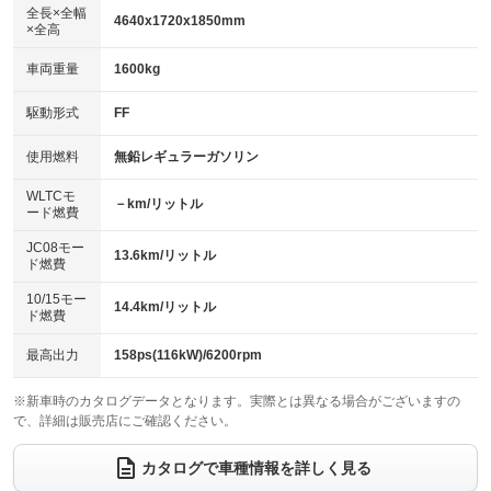
アルミホイール：16インチ
：装備なし
：装備あり
全長×全幅
4640x1720x1850mm
×全高
パワーウィンドウ
盗難防止システム
革シート
ハーフレザーシート
：装備あり
：装備あり
：装備なし
：装備なし
車両重量
1600kg
アイドリングストップ
ドライブレコーダー
キーレス
LEDヘッドランプ
：装備なし
：装備なし
：装備あり
：装備なし
USB入力端子
Bluetooth接続
駆動形式
FF
HID(キセノンライト)
ポータブルナビ
：装備なし
：装備あり
：装備あり
：装備なし
100V電源
クリーンディーゼル
バックカメラ
ETC
使用燃料
無鉛レギュラーガソリン
：装備なし
：装備なし
：装備あり
：装備なし
センターデフロック
エアロ
スマートキー
：装備なし
WLTCモ
：装備なし
：装備あり
－km/リットル
ード燃費
レンタカーアップ
展示・試乗車
ローダウン
ランフラットタイヤ
：装備なし
：装備なし
：装備なし
：装備なし
JC08モー
13.6km/リットル
ド燃費
電動格納ミラー
パワーシート
3列シート
：装備なし
：装備なし
：装備あり
10/15モー
装備略号／用語解説
14.4km/リットル
ベンチシート
フルフラットシート
ド燃費
：装備なし
：装備あり
チップアップシート
オットマン
：装備なし
：装備なし
最高出力
158ps(116kW)/6200rpm
電動格納サードシート
シートヒーター
：装備なし
：装備なし
※新車時のカタログデータとなります。実際とは異なる場合がございますの
で、詳細は販売店にご確認ください。
ウォークスルー
後席モニター
：装備あり
：装備なし
電動リアゲート
フロントカメラ
カタログで車種情報を詳しく見る
：装備なし
：装備なし