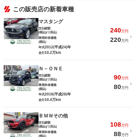
この販売店の新着車種
マスタング
支払総額
240
万円
(税込)(リ済込)
車両本体価格
220
万円
(税込)
2012(平成24)年
年式
10.2万km
走行
Ｎ－ＯＮＥ
支払総額
90
万円
(税込)(リ済込)
車両本体価格
80
万円
(税込)
2016(平成28)年
年式
10.4万km
走行
ＢＭＷその他
支払総額
108
万円
(税込)(リ済込)
車両本体価格
88
万円
(税込)