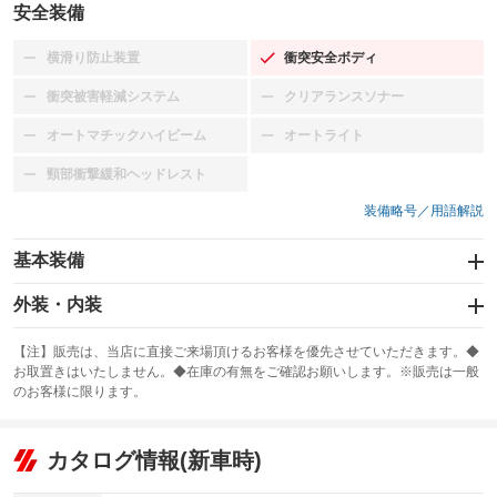
安全装備
横滑り防止装置
衝突安全ボディ
：装備なし
：装備あり
衝突被害軽減システム
クリアランスソナー
：装備なし
：装備なし
オートマチックハイビーム
オートライト
：装備なし
：装備なし
頸部衝撃緩和ヘッドレスト
：装備なし
装備略号／用語解説
基本装備
エアバッグ：運転席/助手席
外装・内装
：装備あり
スライドドア
カーナビ
：装備なし
：装備なし
【注】販売は、当店に直接ご来場頂けるお客様を優先させていただきます。◆
お取置きはいたしません。◆在庫の有無をご確認お願いします。※販売は一般
サンルーフ
ABS
TV
：装備なし
：装備あり
：装備なし
のお客様に限ります。
エアコン
Wエアコン
オーディオ：CDまたはCDチェンジャー
：装備あり
：装備あり
：装備あり
リフトアップ
パワーステアリング
カタログ情報(新車時)
ビジュアル
：装備なし
：装備あり
：装備なし
ダウンヒルアシストコントロール