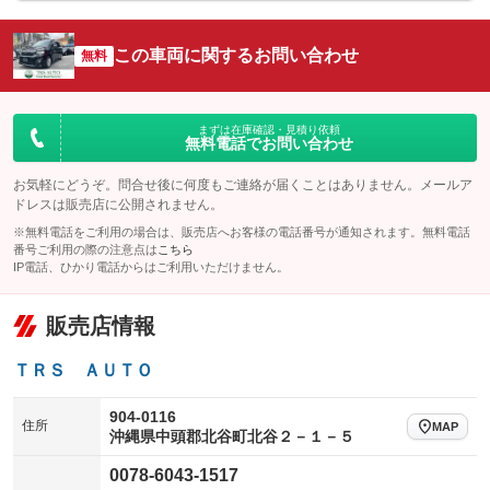
シートエアコン
全周囲カメラ
：装備なし
：装備なし
サイドカメラ
ルーフレール
この車両に関するお問い合わせ
：装備なし
無料
：装備なし
エアサスペンション
ヘッドライトウォッシャー
：装備なし
：装備なし
装備略号／用語解説
まずは在庫確認・見積り依頼
無料電話でお問い合わせ
お気軽にどうぞ。問合せ後に何度もご連絡が届くことはありません。メールア
ドレスは販売店に公開されません。
※無料電話をご利用の場合は、販売店へお客様の電話番号が通知されます。無料電話
番号ご利用の際の注意点は
こちら
IP電話、ひかり電話からはご利用いただけません。
販売店情報
ＴＲＳ ＡＵＴＯ
904-0116
住所
MAP
沖縄県中頭郡北谷町北谷２－１－５
0078-6043-1517