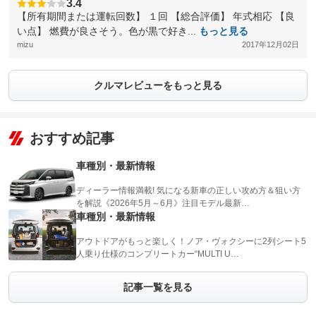
3.4
【所有期間または運転回数】 １回 【総合評価】 年式相応 【良
い点】 燃費が良さそう。色が黒で好き...
もっと見る
mizu
2017年12月02日
クルマレビューをもっと見る
おすすめ記事
車種別・最新情報
ディーラー情報満載! 気になる新車の正しい攻め方＆狙い方
を解説《2026年5月～6月》注目モデル最新…
車種別・最新情報
アウトドアがもっと楽しく！ノア・ヴォクシーに2列シート5
人乗り仕様のコンプリートカー“MULTI U…
記事一覧を見る