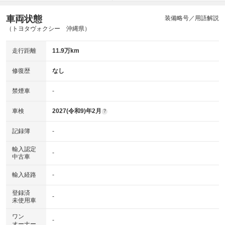
車両状態
装備略号／用語解説
（トヨタヴォクシー 沖縄県）
走行距離
11.9万km
修復歴
なし
禁煙車
-
車検
2027(令和9)年2月
?
記録簿
-
輸入認定
-
中古車
輸入経路
-
登録済
-
未使用車
ワン
-
オーナー