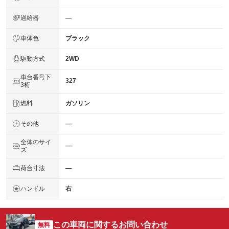
過給器
―
車体色
ブラック
駆動方式
2WD
車台番号下
327
3桁
燃料
ガソリン
その他
―
全体のサイ
―
ズ
荷台寸法
―
ハンドル
右
この車両に関するお問い合わせ
無料