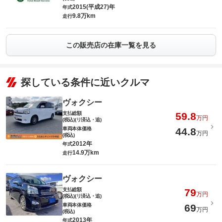
2015(平成27)年
年式
9.8万km
走行
この販売店の在庫一覧を見る
探している条件に近いクルマ
ヴォクシー
支払総額
59.8
万円
(税込)(リ済込・追)
車両本体価格
44.8
万円
(税込)
2012年
年式
14.9万km
走行
ヴォクシー
支払総額
79
万円
(税込)(リ済込・追)
車両本体価格
69
万円
(税込)
2013年
年式