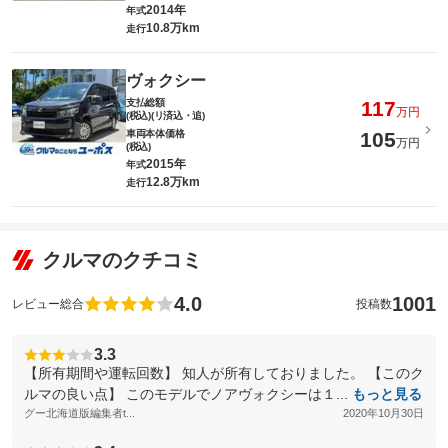
2014年
年式
10.8万km
走行
ヴォクシー
支払総額
117
万円
(税込)(リ済込・追)
車両本体価格
105
万円
(税込)
2015年
年式
12.8万km
走行
クルマのクチコミ
4.0
1001
レビュー総合
投稿数
3.3
【所有期間や運転回数】 知人が所有しておりました。 【このク
ルマの良い点】 このモデルでノアヴォクシーは１...
もっと見る
グー北海道版編集者t...
2020年10月30日