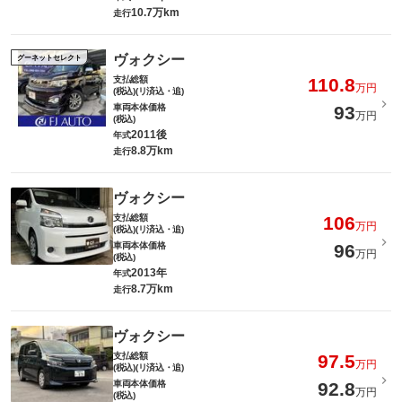
10.7万km
走行
ヴォクシー
グーネットセレクト
支払総額
110.8
万円
(税込)(リ済込・追)
車両本体価格
93
万円
(税込)
2011後
年式
8.8万km
走行
ヴォクシー
支払総額
106
万円
(税込)(リ済込・追)
車両本体価格
96
万円
(税込)
2013年
年式
8.7万km
走行
ヴォクシー
支払総額
97.5
万円
(税込)(リ済込・追)
車両本体価格
92.8
万円
(税込)