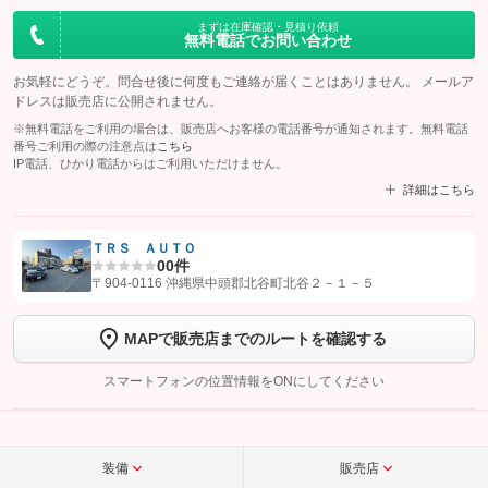
まずは在庫確認・見積り依頼
無料電話でお問い合わせ
お気軽にどうぞ。問合せ後に何度もご連絡が届くことはありません。 メールア
ドレスは販売店に公開されません。
※無料電話をご利用の場合は、販売店へお客様の電話番号が通知されます。無料電話
番号ご利用の際の注意点は
こちら
IP電話、ひかり電話からはご利用いただけません。
詳細はこちら
ＴＲＳ ＡＵＴＯ
0
0件
【STEP1】
認証画面でグーネットを友だち追加してから「許可する」ボタンを押
〒904-0116 沖縄県中頭郡北谷町北谷２－１－５
します
MAPで販売店までのルートを確認する
【STEP2】
トーク画面で
ボタンをタップして問い合わせを
完了してください。
スマートフォンの位置情報をONにしてください
こちら
装備
販売店