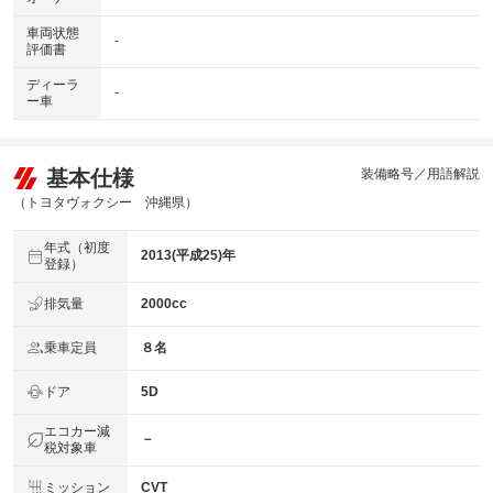
車両状態
-
評価書
ディーラ
-
ー車
基本仕様
装備略号／用語解説
（トヨタヴォクシー 沖縄県）
年式（初度
2013(平成25)年
登録）
排気量
2000cc
乗車定員
８名
ドア
5D
エコカー減
－
税対象車
ミッション
CVT