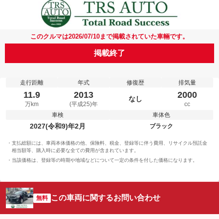
このクルマは2026/07/10まで掲載されていた車輛です。
掲載終了
走行距離
年式
修復歴
排気量
11.9
2013
2000
なし
万km
(平成25)年
cc
車検
車体色
2027(令和9)年2月
ブラック
支払総額には、車両本体価格の他、保険料、税金、登録等に伴う費用、リサイクル預託金
相当額等、購入時に必要な全ての費用が含まれています。
当該価格は、登録等の時期や地域などについて一定の条件を付した価格になります。
この車両に関するお問い合わせ
無料