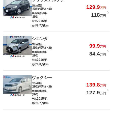
支払総額
129.9
万円
(税込)(リ済込・追)
車両本体価格
118
万円
(税込)
2015年
年式
8.7万km
走行
シエンタ
支払総額
99.9
万円
(税込)(リ済込・追)
車両本体価格
84.4
万円
(税込)
2016年
年式
8.8万km
走行
ヴォクシー
支払総額
139.8
万円
(税込)(リ済込・追)
車両本体価格
127.9
万円
(税込)
2015年
年式
6.7万km
走行