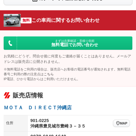
シートエアコン
全周囲カメラ
：装備なし
：装備なし
サイドカメラ
ルーフレール
この車両に関するお問い合わせ
：装備なし
無料
：装備なし
エアサスペンション
ヘッドライトウォッシャー
：装備なし
：装備なし
装備略号／用語解説
まずは在庫確認・見積り依頼
無料電話でお問い合わせ
お気軽にどうぞ。問合せ後に何度もご連絡が届くことはありません。メールア
ドレスは販売店に公開されません。
※無料電話をご利用の場合は、販売店へお客様の電話番号が通知されます。無料電話
番号ご利用の際の注意点は
こちら
IP電話、ひかり電話からはご利用いただけません。
販売店情報
ＭＯＴＡ ＤＩＲＥＣＴ沖縄店
901-0225
住所
MAP
沖縄県豊見城市豊崎３－３５