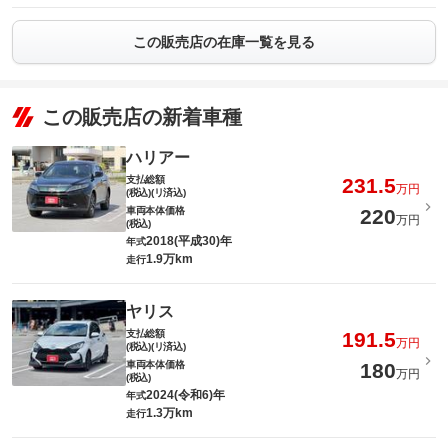
この販売店の在庫一覧を見る
この販売店の新着車種
ハリアー
支払総額
231.5
万円
(税込)(リ済込)
車両本体価格
220
万円
(税込)
2018(平成30)年
年式
1.9万km
走行
ヤリス
支払総額
191.5
万円
(税込)(リ済込)
車両本体価格
180
万円
(税込)
2024(令和6)年
年式
1.3万km
走行