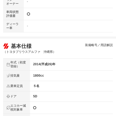
-
オーナー
車両状態
評価書
ディーラ
-
ー車
基本仕様
装備略号／用語解説
（トヨタプリウスアルファ 沖縄県）
年式（初度
2014(平成26)年
登録）
排気量
1800cc
乗車定員
５名
ドア
5D
エコカー減
税対象車