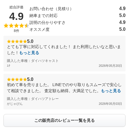
総合評価
4.9
お問い合わせ（見積り）
（5点満点中）
4.9
5.0
納車までの対応
4.9
説明の分かりやすさ
5.0
オススメ度
8件
5.0
とても丁寧に対応してくれました！ また利用したいなと思いま
した！
もっと見る
購入した車種：ダイハツキャスト
ﾕﾅ
2026年05月20日
5.0
初めて車を売りました。 LINEでのやり取りもスムーズで安心し
て相談できました。 査定額も納得。大満足でした。
もっと見る
購入した車種：ダイハツアトレー
がじゃぴん
2026年05月03日
この販売店のレビュー一覧を見る