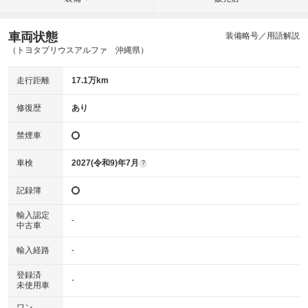
車両状態
装備略号／用語解説
（トヨタプリウスアルファ 沖縄県）
走行距離
17.1万km
修復歴
あり
禁煙車
車検
2027(令和9)年7月
?
記録簿
輸入認定
-
中古車
輸入経路
-
登録済
-
未使用車
ワン