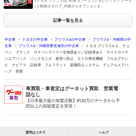
【トヨタ プリウスα】40系 Sツーリングセレクション グーネ
ット動画カタログ_内装からオプションま…
記事一覧を見る
中古車
トヨタの中古車
プリウスαの中古車
プリウスα・沖縄県の中
古車
プリウスα・沖縄県豊見城市の中古車
トヨタ プリウスα Ｓ チュ
ーン ブラック ＨＶバッテーリー交換歴あり／記録簿あり サイドカーテ
ンエアバック バックモニタ 横滑り防止 ＤＶＤ再生機能 フルセグテレ
ビ ナビＴＶ 記録簿 フルフラット 盗難防止システム デュアルエアバ
ッグ 禁煙
車買取・車査定はグーネット買取 営業電
話なし
【日本最大級の加盟店数】約30万のデータから予
想以上の高額査定を実現！
質問はコチラ
ヘルプ