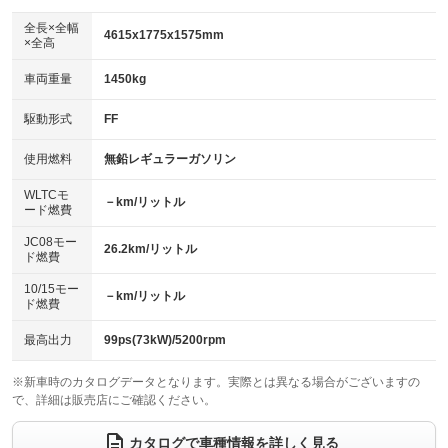
ダウンヒルアシストコントロール
アルミホイール：16インチ
：装備なし
：装備あり
全長×全幅
4615x1775x1575mm
×全高
パワーウィンドウ
盗難防止システム
革シート
ハーフレザーシート
：装備あり
：装備あり
：装備なし
：装備なし
車両重量
1450kg
アイドリングストップ
ドライブレコーダー
キーレス
LEDヘッドランプ
：装備あり
：装備なし
：装備あり
：装備なし
USB入力端子
Bluetooth接続
駆動形式
FF
HID(キセノンライト)
ポータブルナビ
：装備なし
：装備あり
：装備あり
：装備なし
100V電源
クリーンディーゼル
バックカメラ
ETC
使用燃料
無鉛レギュラーガソリン
：装備なし
：装備なし
：装備あり
：装備あり
センターデフロック
エアロ
スマートキー
：装備なし
WLTCモ
：装備なし
：装備あり
－km/リットル
ード燃費
レンタカーアップ
展示・試乗車
ローダウン
ランフラットタイヤ
：装備あり
：装備なし
：装備なし
：装備なし
JC08モー
26.2km/リットル
ド燃費
電動格納ミラー
パワーシート
3列シート
：装備あり
：装備なし
：装備なし
10/15モー
装備略号／用語解説
－km/リットル
ベンチシート
フルフラットシート
ド燃費
：装備なし
：装備あり
チップアップシート
オットマン
：装備なし
：装備なし
最高出力
99ps(73kW)/5200rpm
電動格納サードシート
シートヒーター
：装備なし
：装備なし
※新車時のカタログデータとなります。実際とは異なる場合がございますの
で、詳細は販売店にご確認ください。
ウォークスルー
後席モニター
：装備なし
：装備なし
電動リアゲート
フロントカメラ
カタログで車種情報を詳しく見る
：装備なし
：装備なし