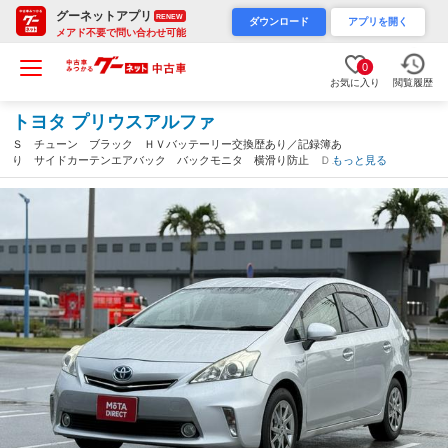
グーネットアプリ
RENEW
ダウンロード
アプリを開く
メアド不要で問い合わせ可能
0
お気に入り
閲覧履歴
トヨタ プリウスアルファ
Ｓ チューン ブラック ＨＶバッテーリー交換歴あり／記録簿あ
り サイドカーテンエアバック バックモニタ 横滑り防止 ＤＶ
もっと見る
Ｄ再生機能 フルセグテレビ ナビＴＶ 記録簿 フルフラット
盗難防止システム デュアルエアバッグ 禁煙（沖縄県）