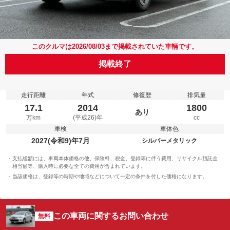
このクルマは2026/08/03まで掲載されていた車輛です。
掲載終了
走行距離
年式
修復歴
排気量
17.1
2014
1800
あり
万km
(平成26)年
cc
車検
車体色
2027(令和9)年7月
シルバーメタリック
支払総額には、車両本体価格の他、保険料、税金、登録等に伴う費用、リサイクル預託金
相当額等、購入時に必要な全ての費用が含まれています。
当該価格は、登録等の時期や地域などについて一定の条件を付した価格になります。
この車両に関するお問い合わせ
無料