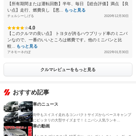
【所有期間または運転回数】半年、毎日 【総合評価】満点 【良
い点】走行、燃費良し 【悪...
もっと見る
チェルシーしげる
2020年12月30日
4.0
【このクルマの良い点】 トヨタが誇るハウブリッド車のミニバ
ンなので、一番のいいところは燃費です。他のミニバンと比
較...
もっと見る
アネモーネのぼ
2022年01月30日
クルマレビューをもっと見る
おすすめ記事
車のニュース
街中もスイスイ走れるコンパクトサイズからベースキャンプ
にピッタリの大型サイズまで！ミニバン人気ランキ…
車の動画