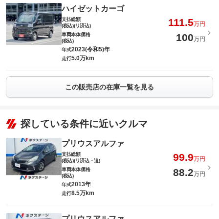
ハイゼットカーゴ
支払総額
111.5
万円
(税込)(リ済込)
車両本体価格
100
万円
(税込)
2023(令和5)年
年式
5.0万km
走行
この販売店の在庫一覧を見る
探している条件に近いクルマ
プリウスアルファ
支払総額
99.9
万円
(税込)(リ済込・追)
車両本体価格
88.2
万円
(税込)
2013年
年式
8.5万km
走行
プリウスアルファ