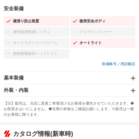
安全装備
横滑り防止装置
衝突安全ボディ
：装備あり
：装備あり
衝突被害軽減システム
クリアランスソナー
：装備なし
：装備なし
オートマチックハイビーム
オートライト
：装備なし
：装備あり
頸部衝撃緩和ヘッドレスト
：装備なし
装備略号／用語解説
基本装備
エアバッグ：運転席/助手席/サイド
外装・内装
：装備あり
スライドドア
カーナビ：メモリーナビ他
：装備なし
：装備あり
【注】販売は、当店に直接ご来場頂けるお客様を優先させていただきます。◆
お取置きはいたしません。◆在庫の有無をご確認お願いします。※販売は一般
サンルーフ
ABS
TV：フルセグ
：装備なし
：装備あり
：装備あり
のお客様に限ります。
エアコン
Wエアコン
オーディオ：CDまたはCDチェンジャー
：装備あり
：装備なし
：装備あり
リフトアップ
パワーステアリング
カタログ情報(新車時)
ビジュアル：-／DVD再生
：装備なし
：装備あり
：装備あり