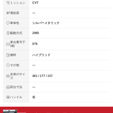
ミッション
CVT
過給器
―
車体色
シルバーメタリック
駆動方式
2WD
車台番号下
076
3桁
燃料
ハイブリッド
その他
―
全体のサイ
461 / 177 / 157
ズ
荷台寸法
―
ハンドル
右