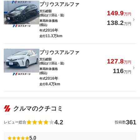
プリウスアルファ
支払総額
149.9
万円
(税込)(リ済込・追)
車両本体価格
138.2
万円
(税込)
2016年
年式
11.3万km
走行
プリウスアルファ
支払総額
127.8
万円
(税込)(リ済込・追)
車両本体価格
116
万円
(税込)
2016年
年式
8.4万km
走行
クルマのクチコミ
4.2
361
レビュー総合
投稿数
5.0