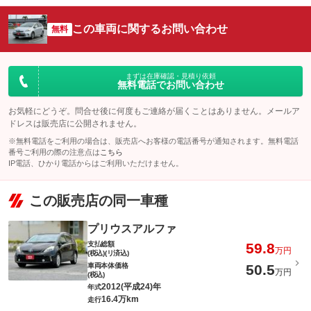
この車両に関するお問い合わせ
無料
まずは在庫確認・見積り依頼
無料電話でお問い合わせ
お気軽にどうぞ。問合せ後に何度もご連絡が届くことはありません。メールア
ドレスは販売店に公開されません。
※無料電話をご利用の場合は、販売店へお客様の電話番号が通知されます。無料電話
番号ご利用の際の注意点は
こちら
IP電話、ひかり電話からはご利用いただけません。
この販売店の同一車種
プリウスアルファ
支払総額
59.8
万円
(税込)(リ済込)
車両本体価格
50.5
万円
(税込)
2012(平成24)年
年式
16.4万km
走行