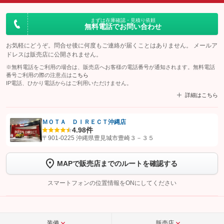
まずは在庫確認・見積り依頼
無料電話でお問い合わせ
お気軽にどうぞ。問合せ後に何度もご連絡が届くことはありません。 メールア
ドレスは販売店に公開されません。
※無料電話をご利用の場合は、販売店へお客様の電話番号が通知されます。無料電話
番号ご利用の際の注意点は
こちら
IP電話、ひかり電話からはご利用いただけません。
詳細はこちら
ＭＯＴＡ ＤＩＲＥＣＴ沖縄店
4.9
8件
【STEP1】
認証画面でグーネットを友だち追加してから「許可する」ボタンを押
〒901-0225 沖縄県豊見城市豊崎３－３５
します
MAPで販売店までのルートを確認する
【STEP2】
トーク画面で
ボタンをタップして問い合わせを
完了してください。
スマートフォンの位置情報をONにしてください
こちら
装備
販売店