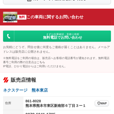
シートエアコン
全周囲カメラ
：装備なし
：装備なし
サイドカメラ
ルーフレール
この車両に関するお問い合わせ
：装備なし
無料
：装備なし
エアサスペンション
ヘッドライトウォッシャー
：装備なし
：装備あり
装備略号／用語解説
まずは在庫確認・見積り依頼
無料電話でお問い合わせ
お気軽にどうぞ。問合せ後に何度もご連絡が届くことはありません。メールア
ドレスは販売店に公開されません。
※無料電話をご利用の場合は、販売店へお客様の電話番号が通知されます。無料電話
番号ご利用の際の注意点は
こちら
IP電話、ひかり電話からはご利用いただけません。
販売店情報
ネクステージ 熊本東店
861-8028
住所
MAP
熊本県熊本市東区新南部６丁目３ー１