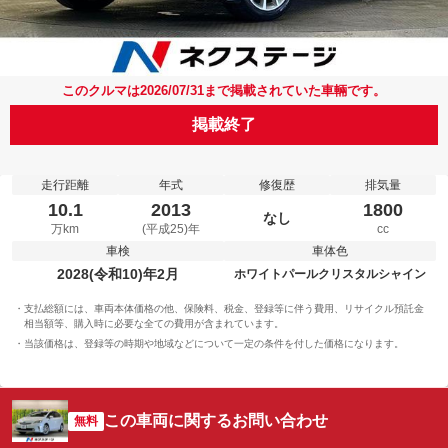
このクルマは2026/07/31まで掲載されていた車輛です。
掲載終了
走行距離
年式
修復歴
排気量
10.1
2013
1800
なし
万km
(平成25)年
cc
車検
車体色
2028(令和10)年2月
ホワイトパールクリスタルシャイン
支払総額には、車両本体価格の他、保険料、税金、登録等に伴う費用、リサイクル預託金
相当額等、購入時に必要な全ての費用が含まれています。
当該価格は、登録等の時期や地域などについて一定の条件を付した価格になります。
この車両に関するお問い合わせ
無料