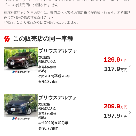
ドレスは販売店に公開されません。
※無料電話をご利用の場合は、販売店へお客様の電話番号が通知されます。無料電話
番号ご利用の際の注意点は
こちら
IP電話、ひかり電話からはご利用いただけません。
この販売店の同一車種
プリウスアルファ
支払総額
129.9
万円
(税込)(リ済込)
車両本体価格
117.9
万円
(税込)
2014(平成26)年
年式
4.8万km
走行
プリウスアルファ
支払総額
209.9
万円
(税込)(リ済込)
車両本体価格
197.9
万円
(税込)
2020(令和2)年
年式
6.7万km
走行