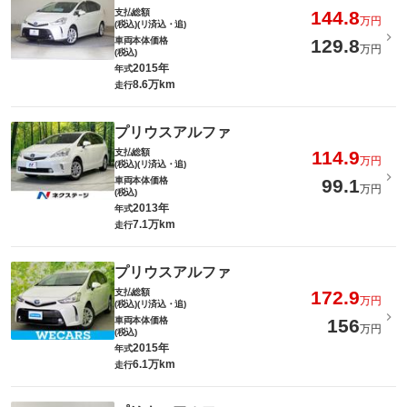
支払総額
144.8
万円
(税込)(リ済込・追)
車両本体価格
129.8
万円
(税込)
2015年
年式
8.6万km
走行
プリウスアルファ
支払総額
114.9
万円
(税込)(リ済込・追)
車両本体価格
99.1
万円
(税込)
2013年
年式
7.1万km
走行
プリウスアルファ
支払総額
172.9
万円
(税込)(リ済込・追)
車両本体価格
156
万円
(税込)
2015年
年式
6.1万km
走行