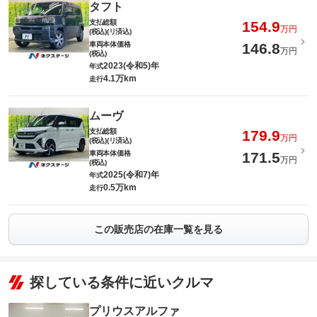
タフト
支払総額
154.9
万円
(税込)(リ済込)
車両本体価格
146.8
万円
(税込)
2023(令和5)年
年式
4.1万km
走行
ムーヴ
支払総額
179.9
万円
(税込)(リ済込)
車両本体価格
171.5
万円
(税込)
2025(令和7)年
年式
0.5万km
走行
この販売店の在庫一覧を見る
探している条件に近いクルマ
プリウスアルファ