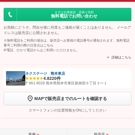
まずは在庫確認・見積り依頼
無料電話でお問い合わせ
お気軽にどうぞ。問合せ後に何度もご連絡が届くことはありません。 メールア
ドレスは販売店に公開されません。
※無料電話をご利用の場合は、販売店へお客様の電話番号が通知されます。無料電話
番号ご利用の際の注意点は
こちら
IP電話、ひかり電話からはご利用いただけません。
詳細はこちら
ネクステージ 熊本東店
4.8
220件
【STEP1】
認証画面でグーネットを友だち追加してから「許可する」ボタンを押
〒861-8028 熊本県熊本市東区新南部６丁目３ー１
します
MAPで販売店までのルートを確認する
【STEP2】
トーク画面で
ボタンをタップして問い合わせを
完了してください。
スマートフォンの位置情報をONにしてください
こちら
装備
販売店