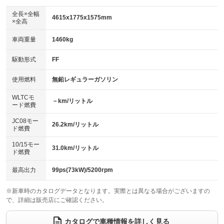
ダウンヒルアシストコントロール
アルミホイール：17インチ
：装備なし
：装備あり
全長×全幅
4615x1775x1575mm
×全高
パワーウィンドウ
盗難防止システム
革シート
ハーフレザーシート
：装備あり
：装備あり
：装備なし
：装備なし
車両重量
1460kg
アイドリングストップ
ドライブレコーダー
キーレス
LEDヘッドランプ
：装備あり
：装備なし
：装備あり
：装備あり
USB入力端子
Bluetooth接続
駆動形式
FF
HID(キセノンライト)
ポータブルナビ
：装備なし
：装備あり
：装備なし
：装備なし
100V電源
クリーンディーゼル
バックカメラ
ETC
使用燃料
無鉛レギュラーガソリン
：装備なし
：装備なし
：装備あり
：装備あり
センターデフロック
エアロ
スマートキー
：装備なし
WLTCモ
：装備なし
：装備あり
－km/リットル
ード燃費
レンタカーアップ
展示・試乗車
ローダウン
ランフラットタイヤ
：装備なし
：装備なし
：装備なし
：装備なし
JC08モー
26.2km/リットル
ド燃費
電動格納ミラー
パワーシート
3列シート
：装備あり
：装備なし
：装備なし
10/15モー
装備略号／用語解説
31.0km/リットル
ベンチシート
フルフラットシート
ド燃費
：装備なし
：装備なし
チップアップシート
オットマン
：装備なし
：装備なし
最高出力
99ps(73kW)/5200rpm
電動格納サードシート
シートヒーター
：装備なし
：装備なし
※新車時のカタログデータとなります。実際とは異なる場合がございますの
で、詳細は販売店にご確認ください。
ウォークスルー
後席モニター
：装備なし
：装備なし
電動リアゲート
フロントカメラ
カタログで車種情報を詳しく見る
：装備なし
：装備なし