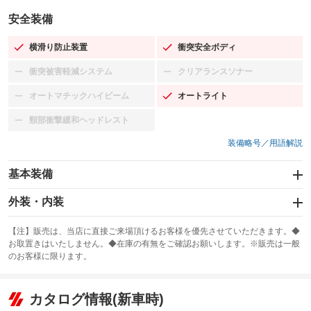
安全装備
横滑り防止装置
衝突安全ボディ
：装備あり
：装備あり
衝突被害軽減システム
クリアランスソナー
：装備なし
：装備なし
オートマチックハイビーム
オートライト
：装備なし
：装備あり
頸部衝撃緩和ヘッドレスト
：装備なし
装備略号／用語解説
基本装備
エアバッグ：運転席/助手席/サイド
外装・内装
：装備あり
スライドドア
カーナビ：SDナビ
：装備なし
：装備あり
【注】販売は、当店に直接ご来場頂けるお客様を優先させていただきます。◆
お取置きはいたしません。◆在庫の有無をご確認お願いします。※販売は一般
サンルーフ
ABS
TV：フルセグ
：装備なし
：装備あり
：装備あり
のお客様に限ります。
エアコン
Wエアコン
オーディオ：CDまたはCDチェンジャー／ミュージックサーバー
：装備あり
：装備なし
：装備あり
リフトアップ
パワーステアリング
カタログ情報(新車時)
ビジュアル：-／DVD再生
：装備なし
：装備あり
：装備あり