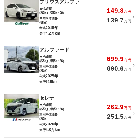
プリウスアルファ
支払総額
149.8
万円
(税込)(リ済込・追)
車両本体価格
139.7
万円
(税込)
2015年
年式
4.2万km
走行
アルファード
支払総額
699.9
万円
(税込)(リ済込・追)
車両本体価格
690.6
万円
(税込)
2025年
年式
619km
走行
セレナ
支払総額
262.9
万円
(税込)(リ済込・追)
車両本体価格
251.5
万円
(税込)
2020年
年式
4.8万km
走行