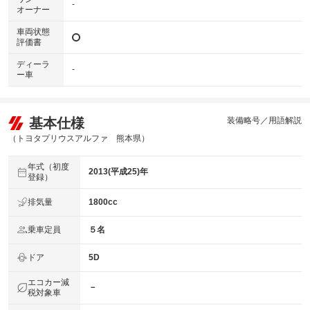
-
オーナー
車両状態
評価書
ディーラ
-
ー車
基本仕様
装備略号／用語解説
（トヨタプリウスアルファ 熊本県）
年式（初度
2013(平成25)年
登録）
排気量
1800cc
乗車定員
５名
ドア
5D
エコカー減
－
税対象車