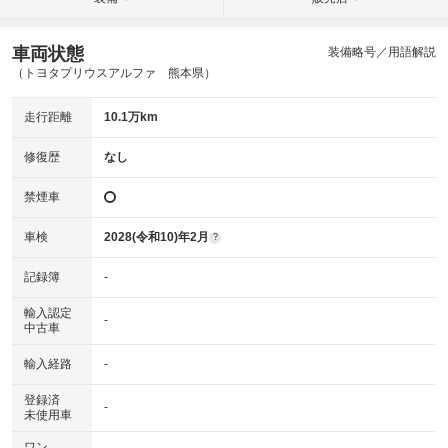
車両状態
装備略号／用語解説
（トヨタプリウスアルファ 熊本県）
走行距離
10.1万km
修復歴
なし
禁煙車
車検
2028(令和10)年2月
?
記録簿
-
輸入認定
-
中古車
輸入経路
-
登録済
-
未使用車
ワン