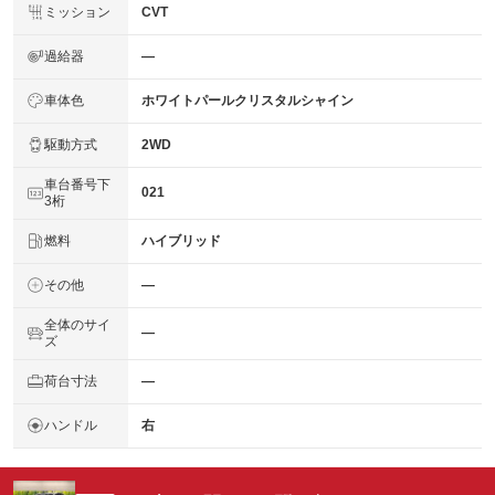
ミッション
CVT
過給器
―
車体色
ホワイトパールクリスタルシャイン
駆動方式
2WD
車台番号下
021
3桁
燃料
ハイブリッド
その他
―
全体のサイ
―
ズ
荷台寸法
―
ハンドル
右