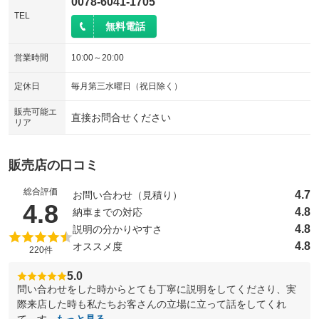
0078-6041-1705
TEL
無料電話
営業時間
10:00～20:00
定休日
毎月第三水曜日（祝日除く）
販売可能エ
直接お問合せください
リア
販売店の口コミ
総合評価
4.7
お問い合わせ（見積り）
（5点満点中）
4.8
4.8
納車までの対応
4.8
説明の分かりやすさ
4.8
オススメ度
220件
5.0
問い合わせをした時からとても丁寧に説明をしてくださり、実
際来店した時も私たちお客さんの立場に立って話をしてくれ