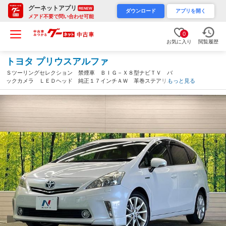
グーネットアプリ
RENEW
ダウンロード
アプリを開く
メアド不要で問い合わせ可能
0
お気に入り
閲覧履歴
トヨタ プリウスアルファ
Ｓツーリングセレクション 禁煙車 ＢＩＧ－Ｘ８型ナビＴＶ バ
ックカメラ ＬＥＤヘッド 純正１７インチＡＷ 革巻ステアリン
もっと見る
グ ヘッドランプウォッシャー フロントフォグランプ ＥＴＣ
Ｂｌｕｅｔｏｏｔｈ スマートキー（熊本県）