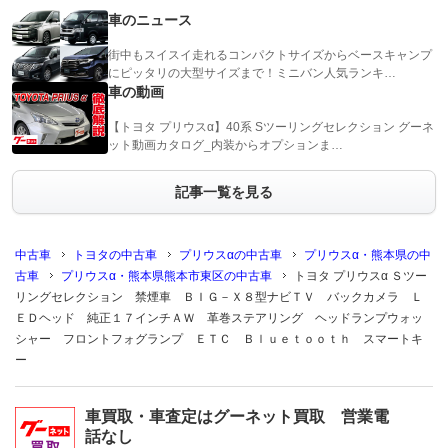
車のニュース
街中もスイスイ走れるコンパクトサイズからベースキャンプ
にピッタリの大型サイズまで！ミニバン人気ランキ…
車の動画
【トヨタ プリウスα】40系 Sツーリングセレクション グーネ
ット動画カタログ_内装からオプションま…
記事一覧を見る
中古車
トヨタの中古車
プリウスαの中古車
プリウスα・熊本県の中
古車
プリウスα・熊本県熊本市東区の中古車
トヨタ プリウスα Ｓツー
リングセレクション 禁煙車 ＢＩＧ－Ｘ８型ナビＴＶ バックカメラ Ｌ
ＥＤヘッド 純正１７インチＡＷ 革巻ステアリング ヘッドランプウォッ
シャー フロントフォグランプ ＥＴＣ Ｂｌｕｅｔｏｏｔｈ スマートキ
ー
車買取・車査定はグーネット買取 営業電
話なし