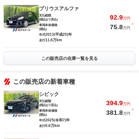
プリウスアルファ
支払総額
92.9
万円
(税込)(リ済込)
車両本体価格
75.8
万円
(税込)
2013(平成25)年
年式
11.6万km
走行
この販売店の在庫一覧を見る
この販売店の新着車種
シビック
支払総額
394.9
万円
(税込)(リ済込)
車両本体価格
381.8
万円
(税込)
2025(令和7)年
年式
0.6万km
走行