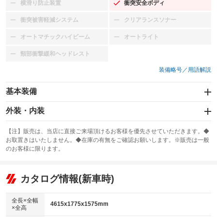
横滑り防止装置
衝突安全ボディ
：装備なし
：装備あり
衝突被害軽減システム
クリアランスソナー
：装備なし
：装備なし
オートマチックハイビーム
オートライト
：装備なし
：装備なし
頸部衝撃緩和ヘッドレスト
：装備なし
装備略号／用語解説
基本装備
エアバッグ：運転席/助手席/サイド
外装・内装
：装備あり
スライドドア
カーナビ
：装備なし
：装備なし
【注】販売は、当店に直接ご来場頂けるお客様を優先させていただきます。◆
お取置きはいたしません。◆在庫の有無をご確認お願いします。※販売は一般
サンルーフ
ABS
TV
：装備なし
：装備あり
：装備なし
のお客様に限ります。
エアコン
Wエアコン
オーディオ
：装備あり
：装備なし
：装備なし
リフトアップ
パワーステアリング
カタログ情報(新車時)
ビジュアル
：装備なし
：装備あり
：装備なし
ダウンヒルアシストコントロール
アルミホイール：16インチ
：装備なし
：装備あり
全長×全幅
4615x1775x1575mm
×全高
パワーウィンドウ
盗難防止システム
革シート
ハーフレザーシート
：装備あり
：装備あり
：装備なし
：装備なし