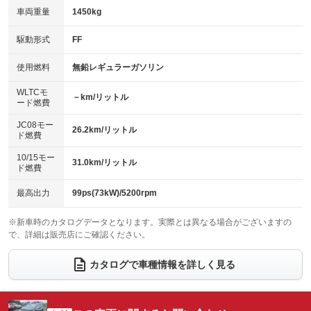
車両重量
1450kg
アイドリングストップ
ドライブレコーダー
キーレス
LEDヘッドランプ
：装備なし
：装備なし
：装備なし
：装備なし
USB入力端子
Bluetooth接続
駆動形式
FF
HID(キセノンライト)
ポータブルナビ
：装備なし
：装備なし
：装備なし
：装備なし
100V電源
クリーンディーゼル
バックカメラ
ETC
使用燃料
無鉛レギュラーガソリン
：装備なし
：装備なし
：装備なし
：装備なし
センターデフロック
エアロ
スマートキー
：装備なし
WLTCモ
：装備なし
：装備なし
－km/リットル
ード燃費
レンタカーアップ
展示・試乗車
ローダウン
ランフラットタイヤ
：装備なし
：装備なし
：装備なし
：装備なし
JC08モー
26.2km/リットル
ド燃費
電動格納ミラー
パワーシート
3列シート
：装備なし
：装備なし
：装備なし
10/15モー
装備略号／用語解説
31.0km/リットル
ベンチシート
フルフラットシート
ド燃費
：装備なし
：装備なし
チップアップシート
オットマン
：装備なし
：装備なし
最高出力
99ps(73kW)/5200rpm
電動格納サードシート
シートヒーター
：装備なし
：装備なし
※新車時のカタログデータとなります。実際とは異なる場合がございますの
で、詳細は販売店にご確認ください。
ウォークスルー
後席モニター
：装備なし
：装備なし
電動リアゲート
フロントカメラ
カタログで車種情報を詳しく見る
：装備なし
：装備なし
シートエアコン
全周囲カメラ
：装備なし
：装備なし
サイドカメラ
ルーフレール