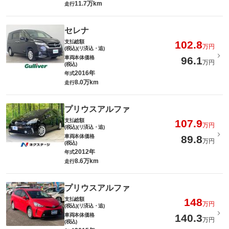
11.7万km
走行
セレナ
支払総額
102.8
万円
(税込)(リ済込・追)
車両本体価格
96.1
万円
(税込)
2016年
年式
8.0万km
走行
プリウスアルファ
支払総額
107.9
万円
(税込)(リ済込・追)
車両本体価格
89.8
万円
(税込)
2012年
年式
8.6万km
走行
プリウスアルファ
支払総額
148
万円
(税込)(リ済込・追)
車両本体価格
140.3
万円
(税込)