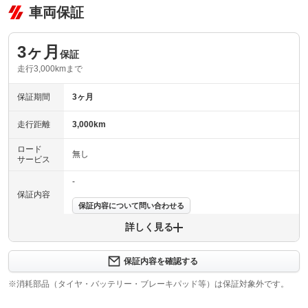
車両保証
3ヶ月
保証
走行3,000kmまで
保証期間
3ヶ月
走行距離
3,000km
ロード
無し
サービス
-
保証内容
保証内容について問い合わせる
詳しく見る
保証項目
-
修理回数
-
保証内容を確認する
※消耗部品（タイヤ・バッテリー・ブレーキパッド等）は保証対象外です。
上限金額
-