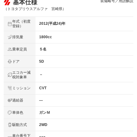
基本仕様
装備略号／用語解説
（トヨタプリウスアルファ 宮崎県）
年式（初度
2012(平成24)年
登録）
排気量
1800cc
乗車定員
５名
ドア
5D
エコカー減
－
税対象車
ミッション
CVT
過給器
―
車体色
ガンＭ
駆動方式
2WD
車台番号下