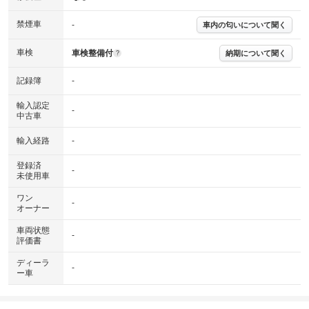
禁煙車
-
車内の匂いについて聞く
車検
車検整備付
納期について聞く
?
記録簿
-
輸入認定
-
中古車
輸入経路
-
登録済
-
未使用車
ワン
-
オーナー
車両状態
-
評価書
ディーラ
-
ー車