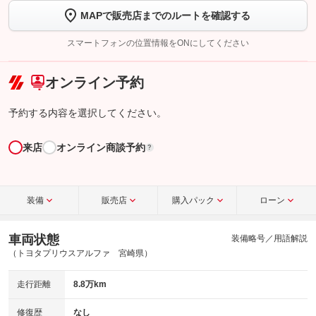
MAPで販売店までのルートを確認する
【STEP2】
トーク画面で
ボタンをタップして問い合わせを
完了してください。
スマートフォンの位置情報をONにしてください
こちら
オンライン予約
予約する内容を選択してください。
来店
オンライン商談予約
?
装備
販売店
購入パック
ローン
車両状態
装備略号／用語解説
（トヨタプリウスアルファ 宮崎県）
走行距離
8.8万km
修復歴
なし