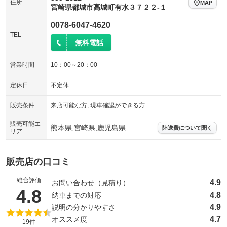
住所
MAP
宮崎県都城市高城町有水３７２２‐１
0078-6047-4620
TEL
無料電話
営業時間
10：00～20：00
定休日
不定休
販売条件
来店可能な方, 現車確認ができる方
販売可能エ
熊本県,宮崎県,鹿児島県
陸送費について聞く
リア
販売店の口コミ
総合評価
4.9
お問い合わせ（見積り）
（5点満点中）
4.8
4.8
納車までの対応
4.9
説明の分かりやすさ
4.7
オススメ度
19件