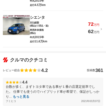
2015年
年式
4.5万km
走行
シエンタ
支払総額
72
万円
(税込)(リ済込・追)
車両本体価格
62
万円
(税込)
2015年
年式
11.6万km
走行
クルマのクチコミ
4.2
361
レビュー総合
投稿数
4.4
台数が多く、まずトヨタ車である事が１番の店選定規準でし
た。 仕事でも使うのでハイブリッド車が希望で、保証がしっか
り...
もっと見る
フミヒコ
2021年03月07日