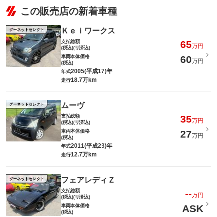
この販売店の新着車種
Ｋｅｉワークス
グーネットセレクト
支払総額
65
万円
(税込)(リ済込)
車両本体価格
60
万円
(税込)
2005(平成17)年
年式
18.7万km
走行
ムーヴ
グーネットセレクト
支払総額
35
万円
(税込)(リ済込)
車両本体価格
27
万円
(税込)
2011(平成23)年
年式
12.7万km
走行
フェアレディＺ
グーネットセレクト
支払総額
--
万円
(税込)(リ済込)
車両本体価格
ASK
(税込)