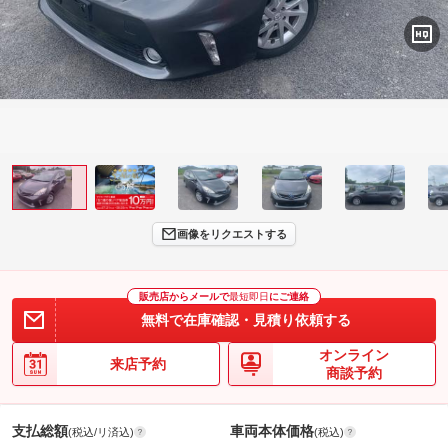
画像をリクエストする
販売店からメールで
最短即日
にご連絡
無料で在庫確認・見積り依頼する
オンライン
来店予約
商談予約
支払総額
車両本体価格
(税込/リ済込)
(税込)