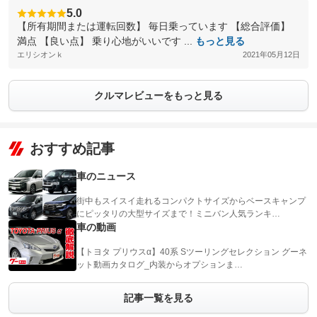
5.0
【所有期間または運転回数】 毎日乗っています 【総合評価】
満点 【良い点】 乗り心地がいいです ...
もっと見る
エリシオンｋ
2021年05月12日
クルマレビューをもっと見る
おすすめ記事
車のニュース
街中もスイスイ走れるコンパクトサイズからベースキャンプ
にピッタリの大型サイズまで！ミニバン人気ランキ…
車の動画
【トヨタ プリウスα】40系 Sツーリングセレクション グーネ
ット動画カタログ_内装からオプションま…
記事一覧を見る