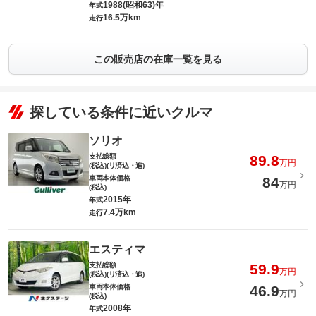
1988(昭和63)年
年式
16.5万km
走行
この販売店の在庫一覧を見る
探している条件に近いクルマ
ソリオ
支払総額
89.8
万円
(税込)(リ済込・追)
車両本体価格
84
万円
(税込)
2015年
年式
7.4万km
走行
エスティマ
支払総額
59.9
万円
(税込)(リ済込・追)
車両本体価格
46.9
万円
(税込)
2008年
年式