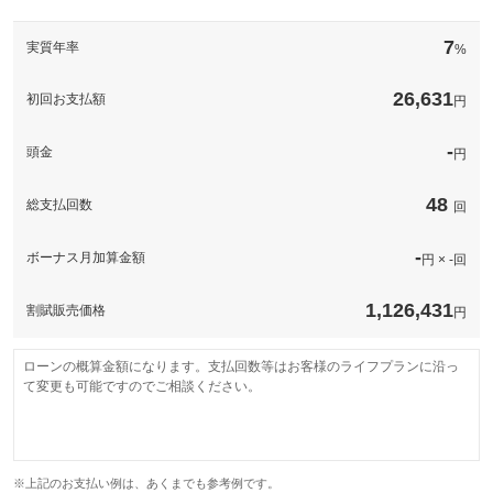
備考
－
希望ナンバー＆ドラレコを取り付けしての納車ックです。お好き
このパックの見積もり依頼（無料）
な数字・思い出の数字をお客様の愛車にも！もしもの時の安心を
7
実質年率
%
得るためにもドラレコは必要ですね！
このパックの見積もり依頼（無料）
備考
－
26,631
初回お支払額
円
このパックの見積もり依頼（無料）
-
頭金
円
48
総支払回数
回
-
ボーナス月加算金額
円 × -回
1,126,431
割賦販売価格
円
ローンの概算金額になります。支払回数等はお客様のライフプランに沿っ
て変更も可能ですのでご相談ください。
※上記のお支払い例は、あくまでも参考例です。