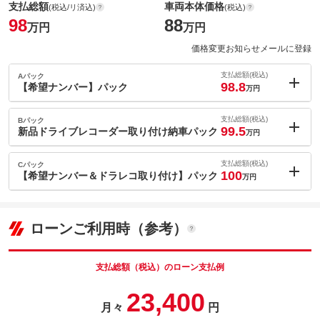
支払総額
車両本体価格
(税込/リ済込)
(税込)
98
88
万円
万円
価格変更お知らせメールに登録
支払総額(税込)
Aパック
98.8
【希望ナンバー】パック
万円
内：オプシ
0.8
ョン価格
支払総額(税込)
Bパック
万円
99.5
(税込)
新品ドライブレコーダー取り付け納車パック
万円
車両本体価
88
万円
内：オプシ
格
1.5
ョン価格
支払総額(税込)
Cパック
万円
100
(税込)
【希望ナンバー＆ドラレコ取り付け】パック
万円
車両本体価
88
万円
内：オプシ
格
2
ョン価格
万円
(税込)
ローンご利用時（参考）
パック内容
車両本体価
88
万円
希望ナンバーを取得するパックです。お好きな数字・思い出の数
格
字をお客様の愛車にも！※一部取得出来ないナンバーもございま
パック内容
す。※人気の数字等は、抽選になることがございます。ご了承く
支払総額（税込）のローン支払例
ださい。
今の時代、もしもの時の安心がお金で買えるなら安いもんです！
23,400
当社指定のドラレコを取り付けして納車させて頂くパックです！
備考
－
月々
円
パック内容