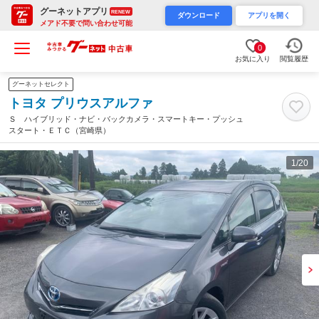
グーネットアプリ
RENEW
ダウンロード
アプリを開く
メアド不要で問い合わせ可能
0
お気に入り
閲覧履歴
グーネットセレクト
トヨタ プリウスアルファ
Ｓ ハイブリッド・ナビ・バックカメラ・スマートキー・プッシュ
スタート・ＥＴＣ（宮崎県）
1
/20