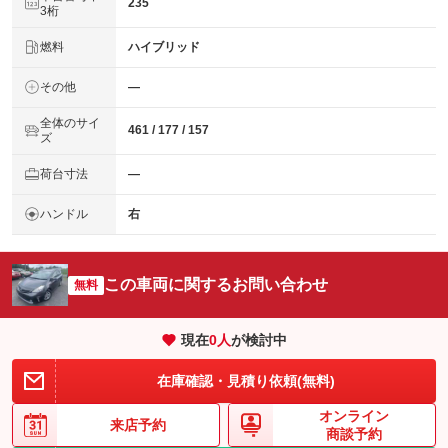
235
3桁
燃料
ハイブリッド
その他
―
全体のサイ
461 / 177 / 157
ズ
荷台寸法
―
ハンドル
右
この車両に関するお問い合わせ
無料
現在
0
人
が検討中
在庫確認・見積り依頼(無料)
オンライン
来店予約
商談予約