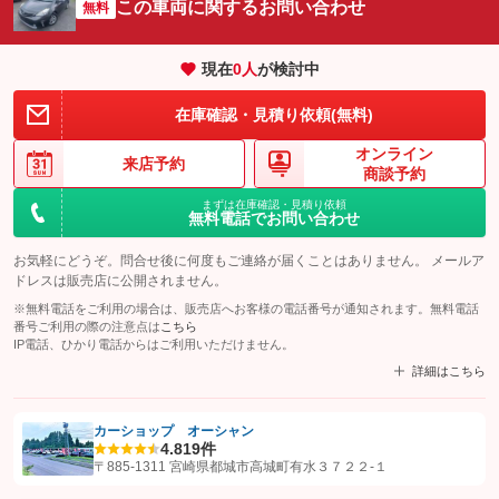
この車両に関するお問い合わせ
無料
現在
0
人
が検討中
在庫確認・見積り依頼(無料)
オンライン
来店予約
商談予約
まずは在庫確認・見積り依頼
無料電話でお問い合わせ
お気軽にどうぞ。問合せ後に何度もご連絡が届くことはありません。 メールア
ドレスは販売店に公開されません。
※無料電話をご利用の場合は、販売店へお客様の電話番号が通知されます。無料電話
番号ご利用の際の注意点は
こちら
IP電話、ひかり電話からはご利用いただけません。
詳細はこちら
カーショップ オーシャン
4.8
19件
【STEP1】
認証画面でグーネットを友だち追加してから「許可する」ボタンを押
〒885-1311 宮崎県都城市高城町有水３７２２‐１
します