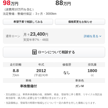
98
88
万円
万円
（諸費用10万円を含む）
法定整備：
整備付
保証：
3ヶ月・3000km
希望予算で相談してみる
価格変更をお知らせ
23,400
月々
円
通常ローン
詳細を見る
実質年率7%・48回
ローンについて相談する
走行距離
年式
修復歴
排気量
8.8
2012
1800
なし
万km
(平成24)年
cc
車検
車体色
車検整備付
ガンＭ
支払総額には、車両本体価格の他、保険料、税金、登録等に伴う費用、リサイクル預託金
相当額等、購入時に必要な全ての費用が含まれています。
当該価格は、登録等の時期や地域などについて一定の条件を付した価格になります。