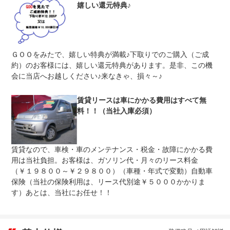
嬉しい還元特典♪
免責金
無し
保証修理
-
受付先
整備付 法定12ヶ月または法定24ヶ月点検整備付
ＧＯＯをみたで、嬉しい特典が満載♪下取りでのご購入（ご成
法定整備
※車検なし・車検整備付の場合は法定24ヶ月点検整備付
※商用車は6ヶ月または12ヶ月点検整備付
約）のお客様には、嬉しい還元特典があります。是非、この機
会に当店へお越しください♪来なきゃ、損々～♪
法定整備
-
について
賃貸リースは車にかかる費用はすべて無
料！！（当社入庫必須）
賃貸なので、車検・車のメンテナンス・税金・故障にかかる費
用は当社負担。お客様は、ガソリン代・月々のリース料金
（￥１９８００～￥２９８００）（車種・年式で変動）自動車
保険（当社の保険利用は、リース代別途￥５０００かかりま
す）あとは、当社にお任せ！！