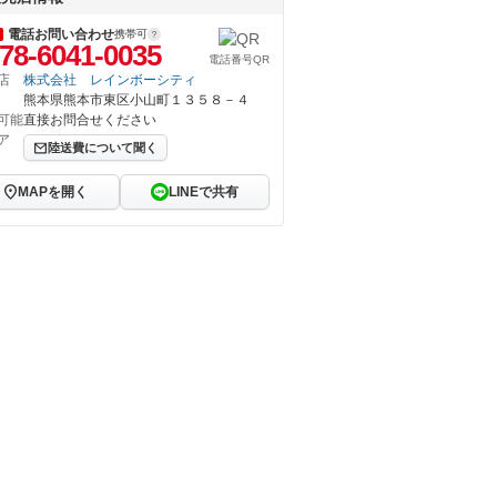
電話お問い合わせ
携帯可
78-6041-0035
電話番号QR
店
株式会社 レインボーシティ
熊本県熊本市東区小山町１３５８－４
可能
直接お問合せください
ア
陸送費について聞く
MAPを開く
LINEで共有