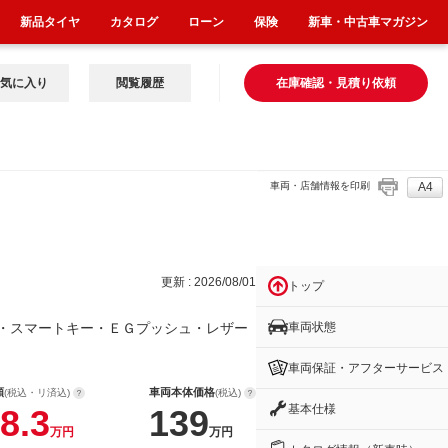
新品タイヤ
カタログ
ローン
保険
新車・中古車マガジン
気に入り
閲覧履歴
在庫確認・見積り依頼
車両・店舗情報を印刷
A4
Ｔ
更新 : 2026/08/01
トップ
車両状態
・スマートキー・ＥＧプッシュ・レザー
車両保証・アフターサービス
額
車両本体価格
(税込・リ済込)
(税込)
基本仕様
8.3
139
万円
万円