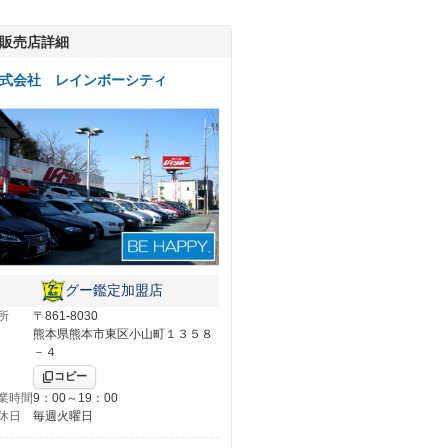
販売店詳細
式会社 レインボーシティ
グー鑑定加盟店
所
〒861-8030
熊本県熊本市東区小山町１３５８
－４
コピー
業時間
9：00～19：00
休日
毎週火曜日