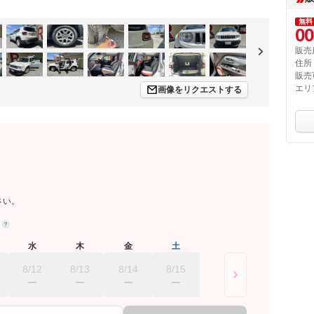
無料
00
販売
住所
販売
エリ
画像をリクエストする
さい。
約
水
木
金
土
8/12
8/13
8/14
8/15