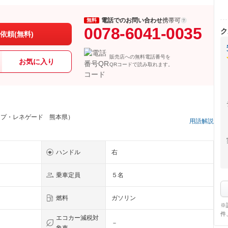
電話でのお問い合わせ
携帯可
無料
0078-6041-0035
ク
依頼(無料)
販売店への無料電話番号を
お気に入り
QRコードで読み取れます。
ープ・レネゲード 熊本県）
用語解説
ハンドル
右
乗車定員
５名
燃料
ガソリン
※
件
エコカー減税対
－