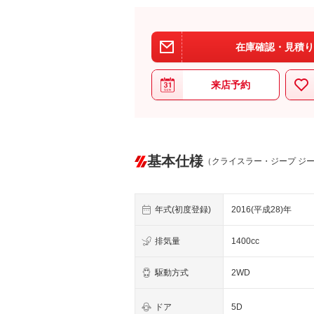
在庫確認・見積り
来店予約
基本仕様
（クライスラー・ジープ ジ
年式(初度登録)
2016(平成28)年
排気量
1400cc
駆動方式
2WD
ドア
5D