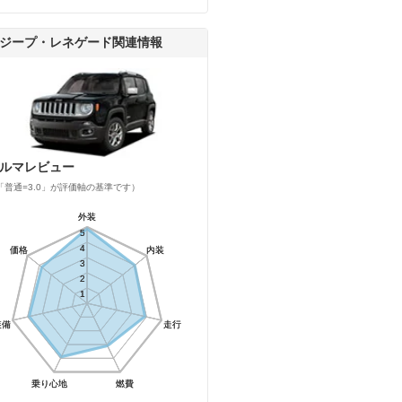
ジープ・レネゲード関連情報
ルマレビュー
「普通=3.0」が評価軸の基準です）
外装
外装
5
5
4
4
価格
価格
内装
内装
3
3
2
2
1
1
装備
装備
走行
走行
乗り心地
乗り心地
燃費
燃費