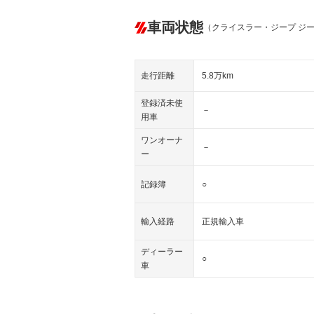
車両状態
（クライスラー・ジープ ジ
走行距離
5.8万km
登録済未使
－
用車
ワンオーナ
－
ー
記録簿
○
輸入経路
正規輸入車
ディーラー
○
車