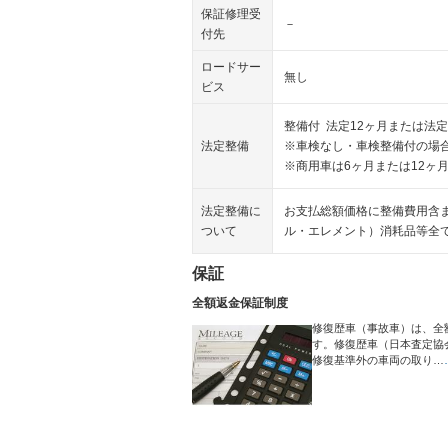
保証修理受
－
付先
ロードサー
無し
ビス
整備付 法定12ヶ月または法定
法定整備
※車検なし・車検整備付の場合
※商用車は6ヶ月または12ヶ
法定整備に
お支払総額価格に整備費用含
ついて
ル・エレメント）消耗品等全
保証
全額返金保証制度
修復歴車（事故車）は、全
す。修復歴車（日本査定協
修復基準外の車両の取り…