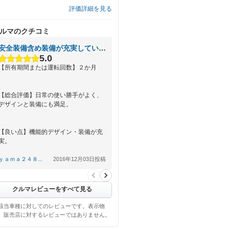
評価詳細を見る
ルマのクチコミ
安全装備含め装備が充実している。
5.0
【所有期間または運転回数】２か月
【総合評価】日常の使い勝手がよく、
デザインと装備にも満足。
【良い点】機能的デザイン・装備が充
実。
ｙａｍａ２４８...
2016年12月03日投稿
【悪い点】前左右の視認性がやや悪い
事と、燃費をもう少し改善してほし
い。
クルマレビューをすべて見る
該当車種に対してのレビューです。表示物
、販売店に対するレビューではありません。