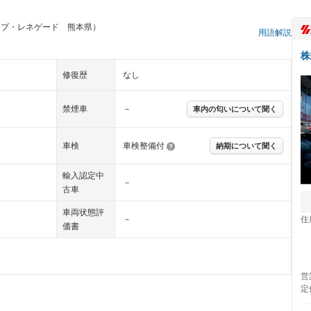
ープ・レネゲード 熊本県）
用語解説
株
修復歴
なし
禁煙車
－
車内の匂いについて聞く
車検
車検整備付
納期について聞く
輸入認定中
－
古車
車両状態評
住
－
価書
営
定