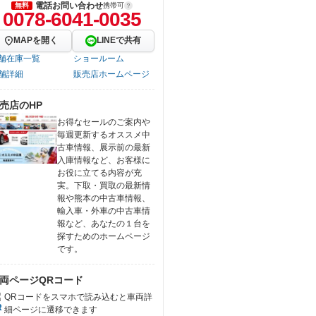
電話お問い合わせ
無料
携帯可
0078-6041-0035
MAPを開く
LINEで共有
舗在庫一覧
ショールーム
舗詳細
販売店ホームページ
売店のHP
お得なセールのご案内や
毎週更新するオススメ中
古車情報、展示前の最新
入庫情報など、お客様に
お役に立てる内容が充
実。下取・買取の最新情
報や熊本の中古車情報、
輸入車・外車の中古車情
報など、あなたの１台を
探すためのホームページ
です。
両ページQRコード
QRコードをスマホで読み込むと車両詳
細ページに遷移できます