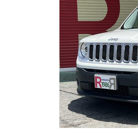
マガジン
車カタログ
自動車ローン
保険
レビュー
価格相場
教習所
用語集