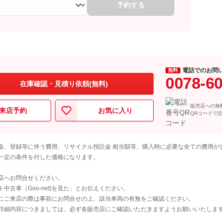
予約する
電話でのお問
無料
0078-6
在庫確認・見積り依頼(無料)
販売店への無
来店予約
お気に入り
QRコードで
金、登録等に伴う費用、リサイクル預託金 相当額等、購入時に必要な全ての費用が
一定の条件を付した価格になります。
店へお問合せください。
古車（Goo-net)を見た」とお伝えください。
にご来店の際は事前にお問合せの上、該当車両の有無をご確認ください。
詳細内容につきましては、必ず各販売店にご確認いただきますようお願いいたしま