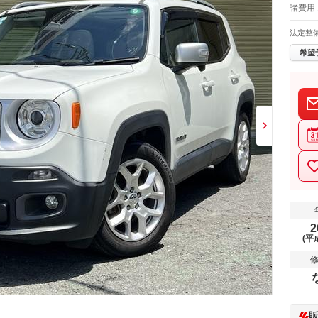
諸費用 
法定整
希望
2
(平