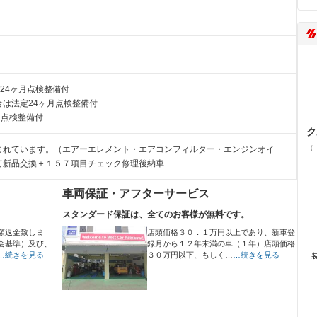
24ヶ月点検整備付
は法定24ヶ月点検整備付
月点検整備付
ク
（
まれています。（エアーエレメント・エアコンフィルター・エンジンオイ
て新品交換＋１５７項目チェック修理後納車
車両保証・アフターサービス
スタンダード保証は、全てのお客様が無料です。
額返金致しま
店頭価格３０．１万円以上であり、新車登
会基準）及び、
録月から１２年未満の車（１年）店頭価格
…続きを見る
３０万円以下、もしく…
…続きを見る