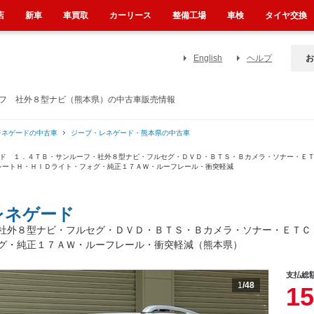
店
新車
車買取
カーリース
整備工場
車検
タイヤ交換
English
ヘルプ
お
ーフ 社外８型ナビ（熊本県）の中古車販売情報
レネゲードの中古車
ジープ・レネゲード・熊本県の中古車
ッド １．４ＴＢ・サンルーフ・社外８型ナビ・フルセグ・ＤＶＤ・ＢＴＳ・Ｂカメラ・ソナー・Ｅ
シートＨ・ＨＩＤライト・フォグ・純正１７ＡＷ・ルーフレール・衝突軽減
レネゲード
社外８型ナビ・フルセグ・ＤＶＤ・ＢＴＳ・Ｂカメラ・ソナー・ＥＴＣ
グ・純正１７ＡＷ・ルーフレール・衝突軽減（熊本県）
支払総
1
/48
15