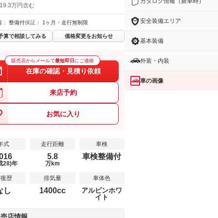
カタログ情報（新車時）
19.3万円含む
安全装備エリア
備：
整備付
保証：
1ヶ月・走行無制限
予算で相談してみる
価格変更をお知らせ
基本装備
外装・内装
販売店からメールで
最短即日
にご連絡
在庫の確認・見積り依頼
車の画像
来店予約
お気に入り
年式
走行距離
車検
016
5.8
車検整備付
成28)年
万km
修復歴
排気量
車体色
なし
1400cc
アルピンホワ
イト
販売店情報