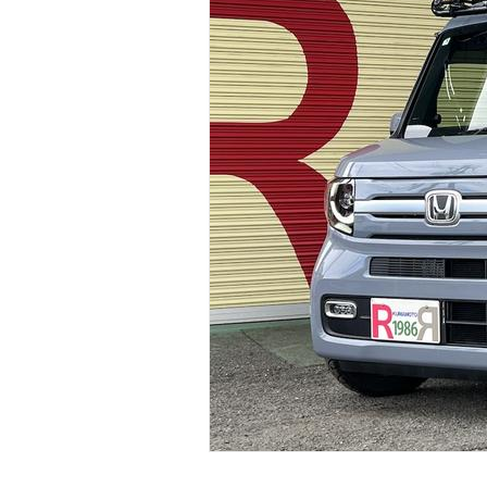
マガジン
車カタログ
自動車ローン
保険
レビュー
価格相場
教習所
用語集