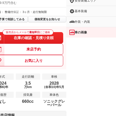
安全装備エリア
9.9万円含む
基本装備
備：
整備付
保証：
3ヶ月・走行無制限
予算で相談してみる
価格変更をお知らせ
外装・内装
車の画像
販売店からメールで
最短即日
にご連絡
在庫の確認・見積り依頼
来店予約
お気に入り
年式
走行距離
車検
024
3.5
2028
和6)年
万km
(令和10)年5月
修復歴
排気量
車体色
なし
660cc
ソニックグレ
ーパール
販売店情報