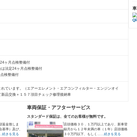
車
24ヶ月点検整備付
は法定24ヶ月点検整備付
月点検整備付
まれています。（エアーエレメント・エアコンフィルター・エンジンオイ
て新品交換＋１５７項目チェック修理後納車
車両保証・アフターサービス
スタンダード保証は、全てのお客様が無料です。
額返金致しま
店頭価格３０．１万円以上であり、新車登
会基準）及び、
録月から１２年未満の車（１年）店頭価格
…続きを見る
３０万円以下、もしく…
…続きを見る