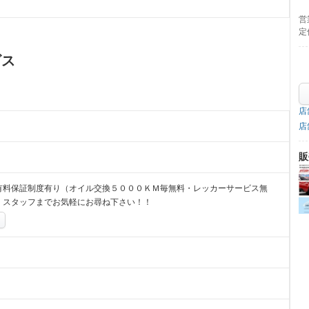
営
定
ビス
店
店
販
有料保証制度有り（オイル交換５０００ＫＭ毎無料・レッカーサービス無
、スタッフまでお気軽にお尋ね下さい！！