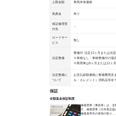
上限金額
車両本体価格
免責金
有り
保証修理受
－
付先
ロードサー
無し
ビス
整備付 法定12ヶ月または法定
法定整備
※車検なし・車検整備付の場合
※商用車は6ヶ月または12ヶ
法定整備に
お支払総額価格に整備費用含
ついて
ル・エレメント）消耗品等全
保証
全額返金保証制度
修復歴車（事故車）は、全
す。修復歴車（日本査定協
修復基準外の車両の取り…