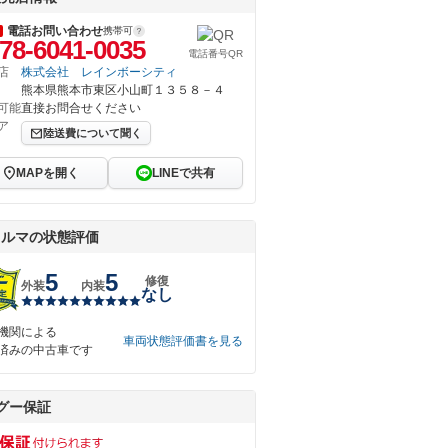
電話お問い合わせ
携帯可
78-6041-0035
電話番号QR
店
株式会社 レインボーシティ
熊本県熊本市東区小山町１３５８－４
可能
直接お問合せください
ア
陸送費について聞く
MAPを開く
LINEで共有
クルマの状態評価
5
5
修復
外装
内装
なし
機関による
車両状態評価書を見る
済みの中古車です
グー保証