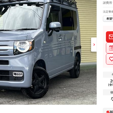
諸費用 
法定整
希望
2
(令