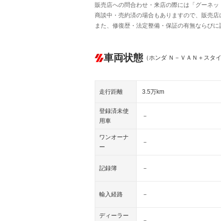
販売店への問合わせ・来店の際には「グーネット中
商談中・売約済の場合もありますので、販売店
また、修復歴・法定整備・保証の有無ならびに
車両状態
（ホンダ Ｎ－ＶＡＮ＋スタ
走行距離
3.5万km
登録済未使
－
用車
ワンオーナ
－
ー
記録簿
－
輸入経路
－
ディーラー
－