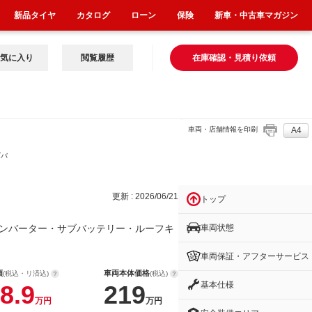
新品タイヤ
カタログ
ローン
保険
新車・中古車マガジン
気に入り
閲覧履歴
在庫確認・見積り依頼
車両・店舗情報を印刷
A4
ブバ
更新 : 2026/06/21
トップ
車両状態
ンバーター・サブバッテリー・ルーフキ
車両保証・アフターサービス
額
車両本体価格
(税込・リ済込)
(税込)
基本仕様
8.9
219
万円
万円