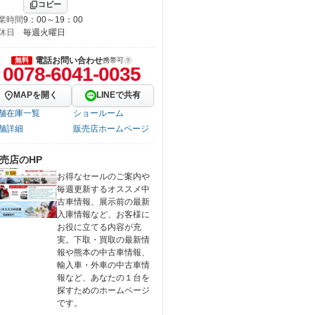
コピー
業時間
9：00～19：00
休日
毎週火曜日
電話お問い合わせ
無料
携帯可
0078-6041-0035
MAPを開く
LINEで共有
舗在庫一覧
ショールーム
舗詳細
販売店ホームページ
売店のHP
お得なセールのご案内や
毎週更新するオススメ中
古車情報、展示前の最新
入庫情報など、お客様に
お役に立てる内容が充
実。下取・買取の最新情
報や熊本の中古車情報、
輸入車・外車の中古車情
報など、あなたの１台を
探すためのホームページ
です。