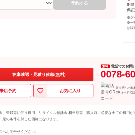
予約する
期間
保証費
※グ
※一
は販
電話でのお問
無料
0078-6
在庫確認・見積り依頼(無料)
販売店への無
来店予約
お気に入り
QRコードで
金、登録等に伴う費用、リサイクル預託金 相当額等、購入時に必要な全ての費用が
一定の条件を付した価格になります。
店へお問合せください。