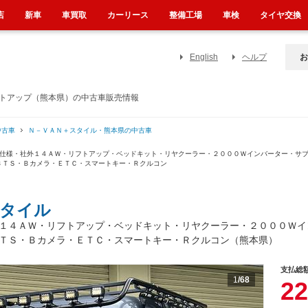
店
新車
車買取
カーリース
整備工場
車検
タイヤ交換
English
ヘルプ
お
フトアップ（熊本県）の中古車販売情報
中古車
Ｎ－ＶＡＮ＋スタイル・熊本県の中古車
グ仕様・社外１４ＡＷ・リフトアップ・ベッドキット・リヤクーラー・２０００Ｗインバーター・サ
ＢＴＳ・Ｂカメラ・ＥＴＣ・スマートキー・Ｒクルコン
スタイル
１４ＡＷ・リフトアップ・ベッドキット・リヤクーラー・２０００Ｗイ
ＴＳ・Ｂカメラ・ＥＴＣ・スマートキー・Ｒクルコン（熊本県）
支払総
1
/68
22