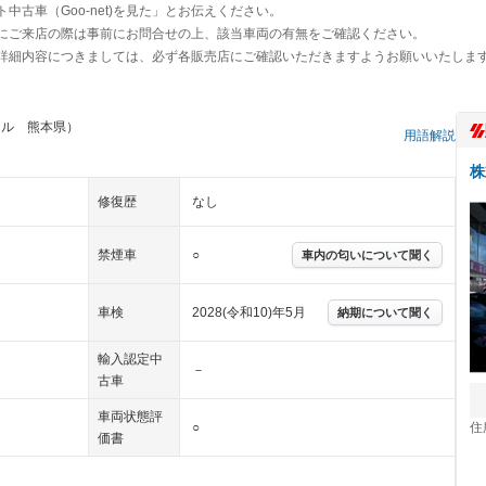
古車（Goo-net)を見た」とお伝えください。
にご来店の際は事前にお問合せの上、該当車両の有無をご確認ください。
詳細内容につきましては、必ず各販売店にご確認いただきますようお願いいたしま
イル 熊本県）
用語解説
株
修復歴
なし
禁煙車
○
車内の匂いについて聞く
車検
2028(令和10)年5月
納期について聞く
輸入認定中
－
古車
車両状態評
住
○
価書