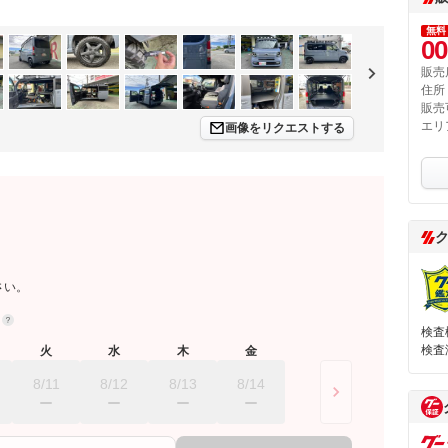
無料
00
販売
住所
販売
エリ
画像をリクエストする
さい。
約
検査
検査
火
水
木
金
8/11
8/12
8/13
8/14