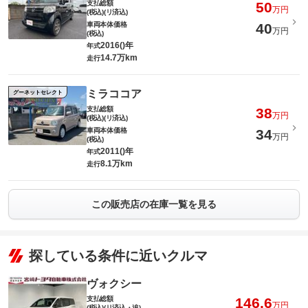
支払総額
50
万円
(税込)(リ済込)
車両本体価格
40
万円
(税込)
2016()年
年式
14.7万km
走行
ミラココア
グーネットセレクト
支払総額
38
万円
(税込)(リ済込)
車両本体価格
34
万円
(税込)
2011()年
年式
8.1万km
走行
この販売店の在庫一覧を見る
探している条件に近いクルマ
ヴォクシー
支払総額
146.6
万円
(税込)(リ済込・追)