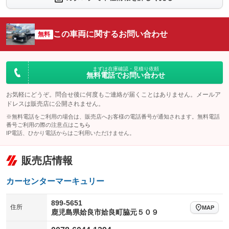
シートエアコン
全周囲カメラ
：装備なし
：装備なし
サイドカメラ
ルーフレール
この車両に関するお問い合わせ
：装備なし
無料
：装備なし
エアサスペンション
ヘッドライトウォッシャー
：装備なし
：装備なし
装備略号／用語解説
まずは在庫確認・見積り依頼
無料電話でお問い合わせ
お気軽にどうぞ。問合せ後に何度もご連絡が届くことはありません。メールア
ドレスは販売店に公開されません。
※無料電話をご利用の場合は、販売店へお客様の電話番号が通知されます。無料電話
番号ご利用の際の注意点は
こちら
IP電話、ひかり電話からはご利用いただけません。
販売店情報
カーセンターマーキュリー
899-5651
住所
MAP
鹿児島県姶良市姶良町脇元５０９