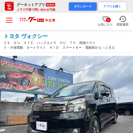
グーネットアプリ
RENEW
ダウンロード
アプリを開く
メアド不要で問い合わせ可能
0
お気に入り
閲覧履歴
トヨタ ヴォクシー
ＺＳ Ｇ’ｓ ＥＴＣ バックカメラ ナビ ＴＶ 両側スライ
ド・片側電動 オートライト ＨＩＤ スマートキー 電動格納ミ
もっと見る
ラー ３列シート ウォークスルー ＣＶＴ アルミホイール Ｃ
Ｄ ＤＶＤ再生 ＵＳＢ（鹿児島県）