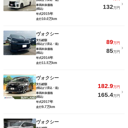
車両本体価格
132
万円
(税込)
2015年
年式
10.0万km
走行
ヴォクシー
支払総額
89
万円
(税込)(リ済込・追)
車両本体価格
85
万円
(税込)
2014年
年式
11.5万km
走行
ヴォクシー
支払総額
182.9
万円
(税込)(リ済込・追)
車両本体価格
165.4
万円
(税込)
2017年
年式
9.7万km
走行
ヴォクシー