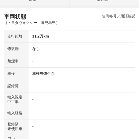
車両状態
装備略号／用語解説
（トヨタヴォクシー 鹿児島県）
走行距離
11.2万km
修復歴
なし
禁煙車
-
車検
車検整備付
?
記録簿
-
輸入認定
-
中古車
輸入経路
-
登録済
-
未使用車
ワン