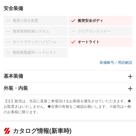
安全装備
横滑り防止装置
衝突安全ボディ
：装備なし
：装備あり
衝突被害軽減システム
クリアランスソナー
：装備なし
：装備なし
オートマチックハイビーム
オートライト
：装備なし
：装備あり
頸部衝撃緩和ヘッドレスト
：装備なし
装備略号／用語解説
基本装備
エアバッグ：運転席/助手席
外装・内装
：装備あり
スライドドア：両側スライド・片側電動
カーナビ：メモリーナビ他
：装備あり
：装備あり
【注】販売は、当店に直接ご来場頂けるお客様を優先させていただきます。◆
お取置きはいたしません。◆在庫の有無をご確認お願いします。※販売は一般
サンルーフ
ABS
TV：ワンセグ
：装備なし
：装備あり
：装備あり
のお客様に限ります。
エアコン
Wエアコン
オーディオ：CDまたはCDチェンジャー
：装備あり
：装備あり
：装備あり
リフトアップ
パワーステアリング
カタログ情報(新車時)
ビジュアル：-／DVD再生
：装備なし
：装備あり
：装備あり