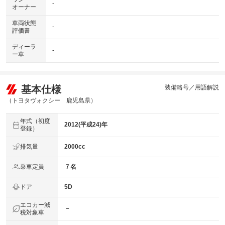
-
オーナー
車両状態
-
評価書
ディーラ
-
ー車
基本仕様
装備略号／用語解説
（トヨタヴォクシー 鹿児島県）
年式（初度
2012(平成24)年
登録）
排気量
2000cc
乗車定員
７名
ドア
5D
エコカー減
－
税対象車