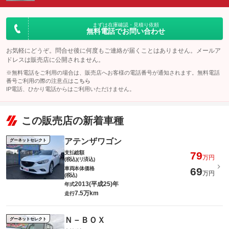
まずは在庫確認・見積り依頼
無料電話でお問い合わせ
お気軽にどうぞ。問合せ後に何度もご連絡が届くことはありません。メールア
ドレスは販売店に公開されません。
※無料電話をご利用の場合は、販売店へお客様の電話番号が通知されます。無料電話
番号ご利用の際の注意点は
こちら
IP電話、ひかり電話からはご利用いただけません。
この販売店の新着車種
アテンザワゴン
グーネットセレクト
支払総額
79
万円
(税込)(リ済込)
車両本体価格
69
万円
(税込)
2013(平成25)年
年式
7.5万km
走行
Ｎ－ＢＯＸ
グーネットセレクト