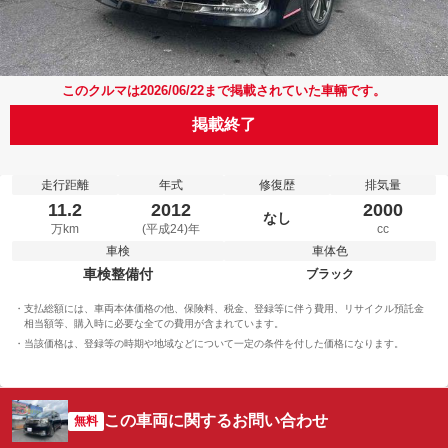
このクルマは2026/06/22まで掲載されていた車輛です。
掲載終了
走行距離
年式
修復歴
排気量
11.2
2012
2000
なし
万km
(平成24)年
cc
車検
車体色
車検整備付
ブラック
支払総額には、車両本体価格の他、保険料、税金、登録等に伴う費用、リサイクル預託金
相当額等、購入時に必要な全ての費用が含まれています。
当該価格は、登録等の時期や地域などについて一定の条件を付した価格になります。
この車両に関するお問い合わせ
無料