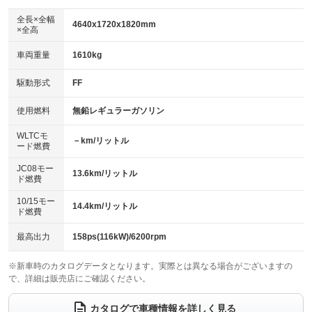
ダウンヒルアシストコントロール
アルミホイール：アルミホイール
：装備なし
：装備あり
全長×全幅
4640x1720x1820mm
×全高
パワーウィンドウ
盗難防止システム
革シート
ハーフレザーシート
：装備あり
：装備あり
：装備なし
：装備なし
車両重量
1610kg
アイドリングストップ
ドライブレコーダー
キーレス
LEDヘッドランプ
：装備なし
：装備なし
：装備あり
：装備なし
USB入力端子
Bluetooth接続
駆動形式
FF
HID(キセノンライト)
ポータブルナビ
：装備あり
：装備あり
：装備あり
：装備なし
100V電源
クリーンディーゼル
バックカメラ
ETC
使用燃料
無鉛レギュラーガソリン
：装備なし
：装備なし
：装備あり
：装備あり
センターデフロック
エアロ
スマートキー
：装備なし
WLTCモ
：装備なし
：装備あり
－km/リットル
ード燃費
レンタカーアップ
展示・試乗車
ローダウン
ランフラットタイヤ
：装備なし
：装備なし
：装備なし
：装備なし
JC08モー
13.6km/リットル
ド燃費
電動格納ミラー
パワーシート
3列シート
：装備あり
：装備なし
：装備あり
10/15モー
装備略号／用語解説
14.4km/リットル
ベンチシート
フルフラットシート
ド燃費
：装備なし
：装備なし
チップアップシート
オットマン
：装備なし
：装備なし
最高出力
158ps(116kW)/6200rpm
電動格納サードシート
シートヒーター
：装備なし
：装備なし
※新車時のカタログデータとなります。実際とは異なる場合がございますの
で、詳細は販売店にご確認ください。
ウォークスルー
後席モニター
：装備あり
：装備なし
電動リアゲート
フロントカメラ
カタログで車種情報を詳しく見る
：装備なし
：装備なし