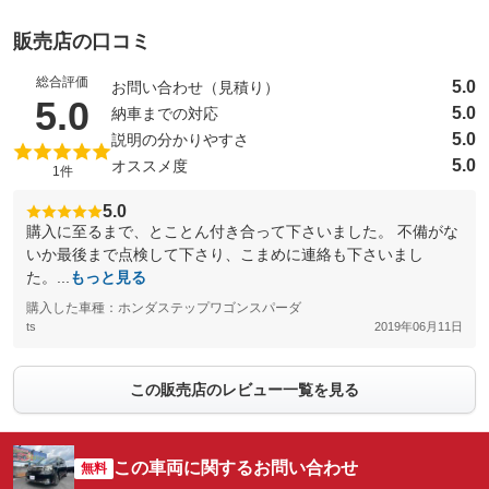
販売店の口コミ
総合評価
5.0
お問い合わせ（見積り）
（5点満点中）
5.0
5.0
納車までの対応
5.0
説明の分かりやすさ
5.0
オススメ度
1件
5.0
購入に至るまで、とことん付き合って下さいました。 不備がな
いか最後まで点検して下さり、こまめに連絡も下さいまし
た。...
もっと見る
購入した車種：ホンダステップワゴンスパーダ
ts
2019年06月11日
この販売店のレビュー一覧を見る
この車両に関するお問い合わせ
無料