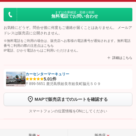
まずは在庫確認・見積り依頼
無料電話でお問い合わせ
お気軽にどうぞ。問合せ後に何度もご連絡が届くことはありません。 メールア
ドレスは販売店に公開されません。
※無料電話をご利用の場合は、販売店へお客様の電話番号が通知されます。無料電話
番号ご利用の際の注意点は
こちら
IP電話、ひかり電話からはご利用いただけません。
詳細はこちら
カーセンターマーキュリー
5.0
1件
【STEP1】
認証画面でグーネットを友だち追加してから「許可する」ボタンを押
〒899-5651 鹿児島県姶良市姶良町脇元５０９
します
MAPで販売店までのルートを確認する
【STEP2】
トーク画面で
ボタンをタップして問い合わせを
完了してください。
スマートフォンの位置情報をONにしてください
こちら
装備
販売店