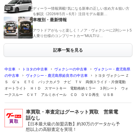
ディーラー情報満載! 気になる新車の正しい攻め方＆狙い方
を解説《2026年5月～6月》注目モデル最新…
車種別・最新情報
アウトドアがもっと楽しく！ノア・ヴォクシーに2列シート5
人乗り仕様のコンプリートカー“MULTI U…
記事一覧を見る
中古車
トヨタの中古車
ヴォクシーの中古車
ヴォクシー・鹿児島県
の中古車
ヴォクシー・鹿児島県姶良市の中古車
トヨタ ヴォクシー Ｚ
Ｓ Ｇ’ｓ ＥＴＣ バックカメラ ナビ ＴＶ 両側スライド・片側電動
オートライト ＨＩＤ スマートキー 電動格納ミラー ３列シート ウォ
ークスルー ＣＶＴ アルミホイール ＣＤ ＤＶＤ再生 ＵＳＢ
車買取・車査定はグーネット買取 営業電
話なし
【日本最大級の加盟店数】約30万のデータから予
想以上の高額査定を実現！