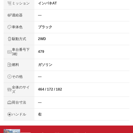
ミッション
インパネAT
過給器
―
車体色
ブラック
駆動方式
2WD
車台番号下
479
3桁
燃料
ガソリン
その他
―
全体のサイ
464 / 172 / 182
ズ
荷台寸法
―
ハンドル
右