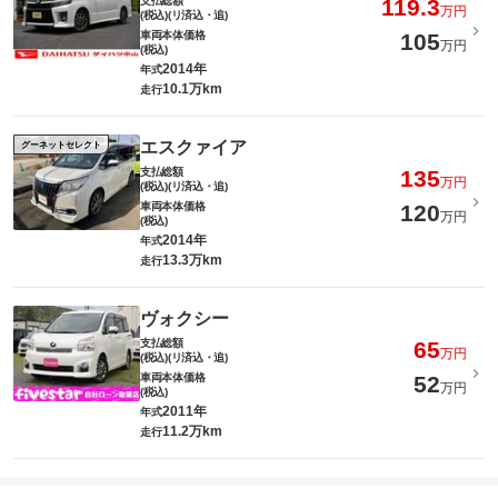
支払総額
119.3
万円
(税込)(リ済込・追)
車両本体価格
105
万円
(税込)
2014年
年式
10.1万km
走行
エスクァイア
グーネットセレクト
支払総額
135
万円
(税込)(リ済込・追)
車両本体価格
120
万円
(税込)
2014年
年式
13.3万km
走行
ヴォクシー
支払総額
65
万円
(税込)(リ済込・追)
車両本体価格
52
万円
(税込)
2011年
年式
11.2万km
走行