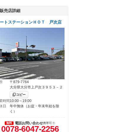
販売店詳細
ートステーションＨＯＴ 戸次店
所
〒879-7764
大分県大分市上戸次３９５３－２
コピー
業時間
10:00～19:00
休日
年中無休（お盆・年末年始を除
く）
電話お問い合わせ
無料
携帯可
0078-6047-2256