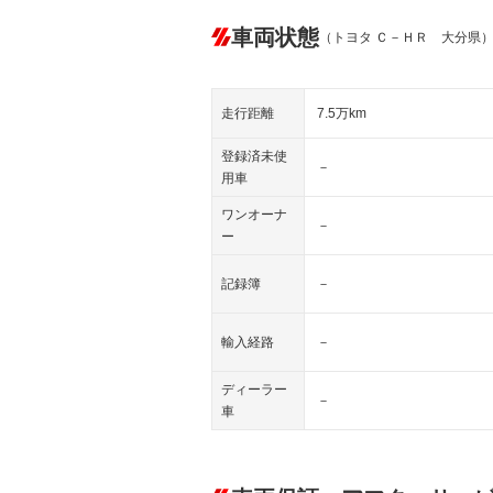
車両状態
（トヨタ Ｃ－ＨＲ 大分県
走行距離
7.5万km
登録済未使
－
用車
ワンオーナ
－
ー
記録簿
－
輸入経路
－
ディーラー
－
車