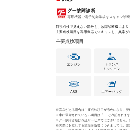
グー故障診断
専用機器で電子制御系統をスキャン診断
目視点検で見えない部分も、故障診断機により
主要点検項目を専用機器でスキャンし、異常が
主要点検項目
エンジン
トランス
ミッション
ABS
エアーバッグ
※異常がある場合は主要点検項目が赤色になり、要
※車に装備されていない項目は「-」と表記されま
※グー故障診断は保証サービスではございません。
※実際にお渡しする故障診断書につきましては、形