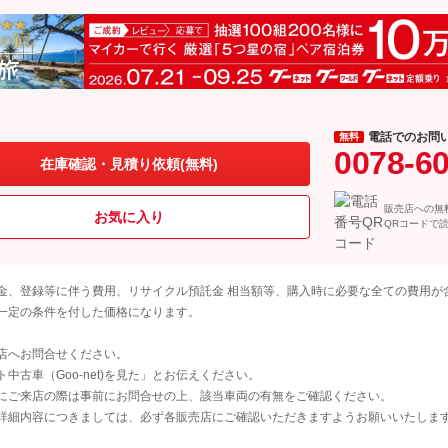
電話でのお問
無料
0078-6
在庫確認・見積り依頼(無料)
販売店への無
お気に入り
QRコードで
金、登録等に伴う費用、リサイクル預託金 相当額等、購入時に必要な全ての費用が
一定の条件を付した価格になります。
店へお問合せください。
古車（Goo-net)を見た」とお伝えください。
にご来店の際は事前にお問合せの上、該当車両の有無をご確認ください。
詳細内容につきましては、必ず各販売店にご確認いただきますようお願いいたしま