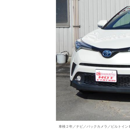
マガジン
車カタログ
自動車ローン
保険
レビュー
価格相場
教習所
用語集
車検２年／ナビ／バックカメラ／ビルトイン