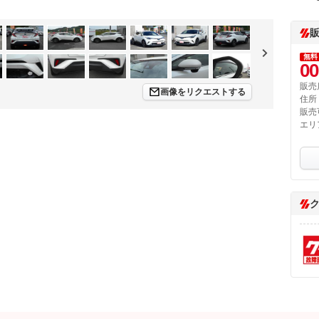
無料
00
販売
画像をリクエストする
住所
販売
エリ