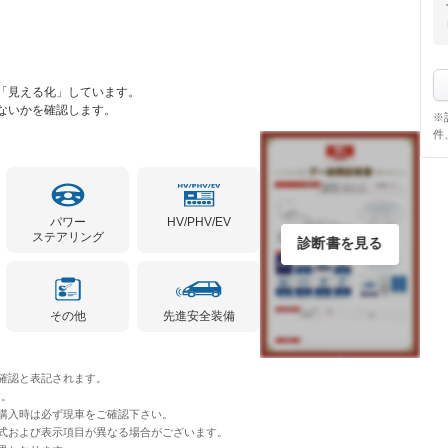
「見える化」しています。
ないかを確認します。
※
件
パワー
HV/PHV/EV
ステアリング
診断書を見る
その他
先進安全装備
確認と表記されます。
す。
購入時は必ず現車をご確認下さい。
式および表示項目が異なる場合がございます。