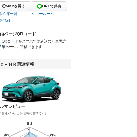
MAPを開く
LINEで共有
舗在庫一覧
ショールーム
舗詳細
両ページQRコード
QRコードをスマホで読み込むと車両詳
細ページに遷移できます
Ｃ－ＨＲ関連情報
ルマレビュー
「普通=3.0」が評価軸の基準です）
外装
外装
5
5
4
4
価格
価格
内装
内装