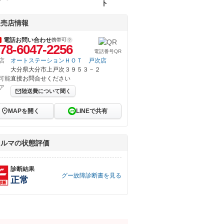
ト
販売店情報
電話お問い合わせ
携帯可
78-6047-2256
電話番号QR
店
オートステーションＨＯＴ 戸次店
大分県大分市上戸次３９５３－２
可能
直接お問合せください
ア
陸送費について聞く
MAPを開く
LINEで共有
クルマの状態評価
診断結果
グー故障診断書を見る
正常