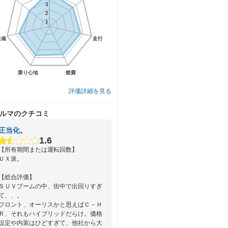
3
3
2
2
1
1
装備
装備
走行
走行
乗り心地
乗り心地
燃費
燃費
評価詳細を見る
ルマのクチコミ
正当化。
1.6
【所有期間または運転回数】
ＵＸ派。
【総合評価】
ＳＵＶブームの中、街中で出回りすぎ
て、、。
フロント、オーリスかと思えばＣ－Ｈ
Ｒ、それもハイブリッドだらけ。価格
設定や内装はひどすぎて、他社から大