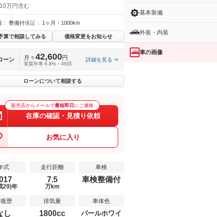
 10万円含む
基本装備
備：
整備付
保証：
1ヶ月・1000km
外装・内装
予算で相談してみる
価格変更をお知らせ
車の画像
42,600
月々
円
ローン
詳細を見る
実質年率 6.8%・48回
ローンについて相談する
販売店からメールで
最短即日
にご連絡
在庫の確認・見積り依頼
お気に入り
年式
走行距離
車検
017
7.5
車検整備付
成29)年
万km
修復歴
排気量
車体色
なし
1800cc
パールホワイ