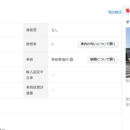
）
用語解説
オ
修復歴
なし
禁煙車
○
車内の匂いについて聞く
車検
車検整備付
納期について聞く
輸入認定中
－
古車
住
車両状態評
－
価書
営
定