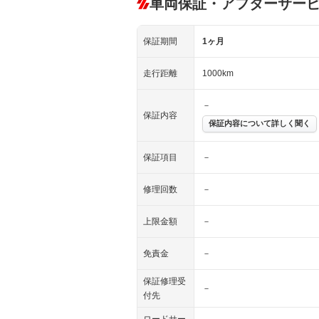
車両保証・アフターサー
保証期間
1ヶ月
走行距離
1000km
－
保証内容
保証内容について詳しく聞く
保証項目
－
修理回数
－
上限金額
－
免責金
－
保証修理受
－
付先
ロードサー