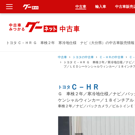
中古車
輸入車
中古車販売
新車
中古車
トヨタ Ｃ－ＨＲ Ｇ 車検２年 寒冷地仕様 ナビ（大分県）の中古車販売情報
輸入車
中古車
トヨタの中古車
Ｃ－ＨＲの中古車
Ｃ
トヨタ Ｃ－ＨＲ Ｇ 車検２年／寒冷地仕様／ナビ
プ／ＬＥＤシーケンシャルウィンカー／１８インチ
クルマ買取
Ｃ－ＨＲ
トヨタ
カーリース
Ｇ 車検２年／寒冷地仕様／ナビ／バッ
ケンシャルウィンカー／１８インチアル
タイヤ交換
車検２年／ナビ／バックカメラ／ビルトインＥ
整備工場
車検