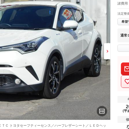
諸費用
法定整
希望
通常
2
(平
ＥＴＣ トヨタセーフティーセンス／ハーフレザーシート／ＬＥＤヘッ