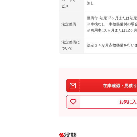
無し
ビス
整備付 法定12ヶ月または法定
法定整備
※車検なし・車検整備付の場合
※商用車は6ヶ月または12ヶ
法定整備に
法定２４か月点検整備を行い
ついて
在庫確認・見積り
お気に入
状態