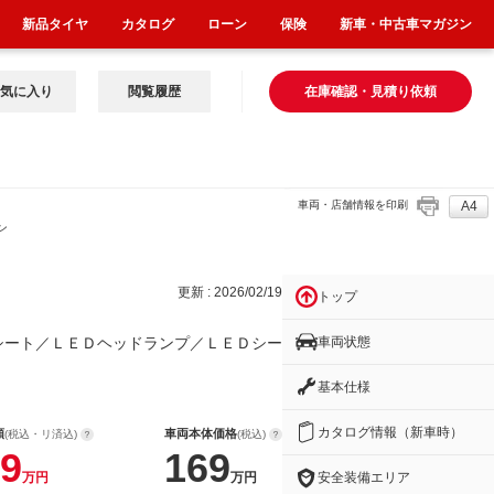
新品タイヤ
カタログ
ローン
保険
新車・中古車マガジン
気に入り
閲覧履歴
在庫確認・見積り依頼
車両・店舗情報を印刷
A4
ン
更新 : 2026/02/19
トップ
車両状態
シート／ＬＥＤヘッドランプ／ＬＥＤシー
基本仕様
カタログ情報（新車時）
額
車両本体価格
(税込・リ済込)
(税込)
9
169
安全装備エリア
万円
万円