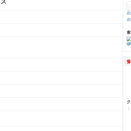
ビス
店
店
車
ク
（