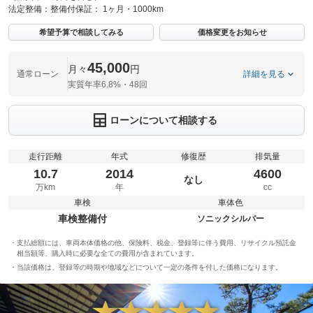
法定整備：
整備付
保証：
1ヶ月・1000km
希望予算で相談してみる
価格変更をお知らせ
45,000
月々
円
通常ローン
詳細を見る
実質年率6.8%・48回
ローンについて相談する
走行距離
年式
修復歴
排気量
10.7
2014
4600
なし
万km
年
cc
車検
車体色
車検整備付
ソニックシルバー
支払総額には、車両本体価格の他、保険料、税金、登録等に伴う費用、リサイクル預託金
相当額等、購入時に必要な全ての費用が含まれています。
当該価格は、登録等の時期や地域などについて一定の条件を付した価格になります。