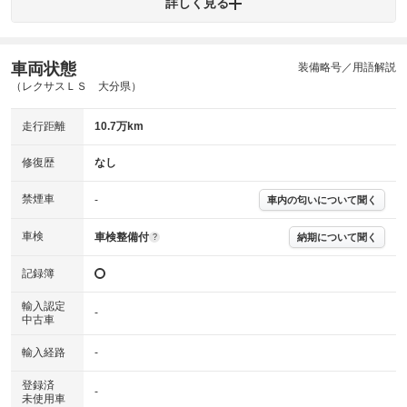
詳しく見る
ミッション
ステアリング
車両状態
ABS
エアーバッグ
先進安全装備
その他
装備略号／用語解説
（レクサスＬＳ 大分県）
※異常がある場合は主要点検項目が赤色になり、異常と表記されます。
※車に装備されていない項目は「-」と表記されます
走行距離
10.7万km
※グー故障診断は保証サービスではございません。購入時は必ず現車をご
確認下さい。
※実際にお渡しする故障診断書につきましては、形式および表示項目が異
修復歴
なし
なる場合がございます。
※グー故障診断書はあくまでも実施時点での診断結果となります。将来に
禁煙車
-
車内の匂いについて聞く
わたり車両状態を担保するものではありませんので、車両情報等の詳細は
各販売店へお問い合わせ下さい。
車検
車検整備付
納期について聞く
?
記録簿
輸入認定
-
中古車
輸入経路
-
登録済
-
未使用車