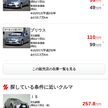
万円
(税込)(リ済込)
車両本体価格
49
万円
(税込)
2012(平成24)年
年式
10.7万km
走行
プリウス
グーネットセレクト
支払総額
110
万円
(税込)(リ済込)
車両本体価格
99
万円
(税込)
2017(平成29)年
年式
13.3万km
走行
この販売店の在庫一覧を見る
探している条件に近いクルマ
ＩＳ
支払総額
257.8
万円
(税込)(リ済込・追)