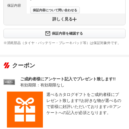
-
保証内容
保証内容について問い合わせる
詳しく見る
保証項目
-
修理回数
-
保証内容を確認する
※消耗部品（タイヤ・バッテリー・ブレーキパッド等）は保証対象外です。
上限金額
-
免責金
無し
クーポン
保証修理
-
受付先
ご成約者様にアンケート記入でプレゼント致します!!
整備付 法定12ヶ月または法定24ヶ月点検整備付
法定整備
※車検なし・車検整備付の場合は法定24ヶ月点検整備付
有効期限：有効期限なし
※商用車は6ヶ月または12ヶ月点検整備付
選べるカタログギフトをご成約者様にプ
法定整備
法定２４ヶ月点検整備お行います。
レゼント致します!!お好きな物が選べるの
について
で皆様に好評いただいております♪※アン
ケートへの記入が必須となります。