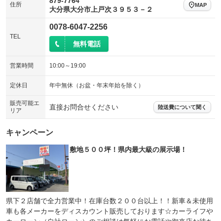
879-7764
住所
MAP
大分県大分市上戸次３９５３－２
0078-6047-2256
TEL
無料電話
営業時間
10:00～19:00
定休日
年中無休（お盆・年末年始を除く）
販売可能エ
直接お問合せください
陸送費について聞く
リア
キャンペーン
敷地５００坪！県内最大級の展示場！
県下２店舗で全力営業中！在庫台数２００台以上！！新車＆未使用
車も各メーカーをディスカウント販売しております☆カーライフや