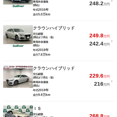
車両本体価格
248.2
万円
(税込)
2016年
年式
5.0万km
走行
クラウンハイブリッド
支払総額
249.8
万円
(税込)(リ済込・追)
車両本体価格
242.4
万円
(税込)
2018年
年式
7.6万km
走行
クラウンハイブリッド
支払総額
229.6
万円
(税込)(リ済込・追)
車両本体価格
216
万円
(税込)
2019年
年式
9.9万km
走行
ＩＳ
支払総額
268.8
万円