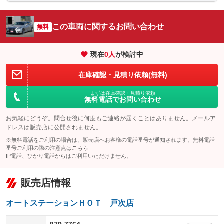
シートエアコン
全周囲カメラ
：装備なし
：装備なし
この車両に関するお問い合わせ
サイドカメラ
無料
ルーフレール
：装備なし
：装備なし
エアサスペンション
ヘッドライトウォッシャー
：装備あり
：装備なし
現在
0
人
が検討中
装備略号／用語解説
在庫確認・見積り依頼(無料)
まずは在庫確認・見積り依頼
無料電話でお問い合わせ
お気軽にどうぞ。問合せ後に何度もご連絡が届くことはありません。メールア
ドレスは販売店に公開されません。
※無料電話をご利用の場合は、販売店へお客様の電話番号が通知されます。無料電話
番号ご利用の際の注意点は
こちら
IP電話、ひかり電話からはご利用いただけません。
販売店情報
オートステーションＨＯＴ 戸次店