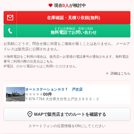
現在
0
人
が検討中
在庫確認・見積り依頼(無料)
まずは在庫確認・見積り依頼
無料電話でお問い合わせ
お気軽にどうぞ。問合せ後に何度もご連絡が届くことはありません。 メールア
ドレスは販売店に公開されません。
※無料電話をご利用の場合は、販売店へお客様の電話番号が通知されます。無料電話
番号ご利用の際の注意点は
こちら
IP電話、ひかり電話からはご利用いただけません。
詳細はこちら
オートステーションＨＯＴ 戸次店
0
0件
【STEP1】
認証画面でグーネットを友だち追加してから「許可する」ボタンを押
〒879-7764 大分県大分市上戸次３９５３－２
します
MAPで販売店までのルートを確認する
【STEP2】
トーク画面で
ボタンをタップして問い合わせを
完了してください。
スマートフォンの位置情報をONにしてください
こちら