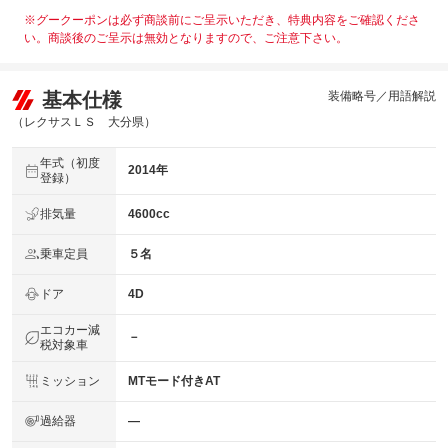
※グークーポンは必ず商談前にご呈示いただき、特典内容をご確認くださ
い。商談後のご呈示は無効となりますので、ご注意下さい。
基本仕様
装備略号／用語解説
（レクサスＬＳ 大分県）
年式（初度
2014年
登録）
排気量
4600cc
乗車定員
５名
ドア
4D
エコカー減
－
税対象車
ミッション
MTモード付きAT
過給器
―