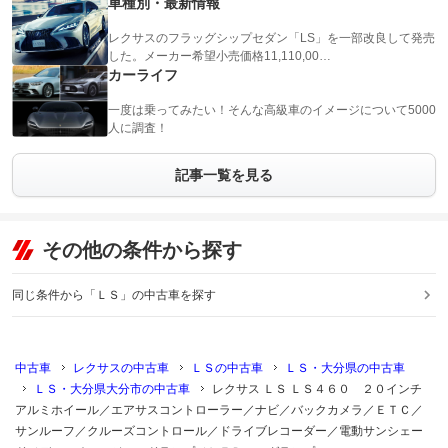
車種別・最新情報
レクサスのフラッグシップセダン「LS」を一部改良して発売
した。メーカー希望小売価格11,110,00…
カーライフ
一度は乗ってみたい！そんな高級車のイメージについて5000
人に調査！
記事一覧を見る
その他の条件から探す
同じ条件から「ＬＳ」の中古車を探す
中古車
レクサスの中古車
ＬＳの中古車
ＬＳ・大分県の中古車
ＬＳ・大分県大分市の中古車
レクサス ＬＳ ＬＳ４６０ ２０インチ
アルミホイール／エアサスコントローラー／ナビ／バックカメラ／ＥＴＣ／
サンルーフ／クルーズコントロール／ドライブレコーダー／電動サンシェー