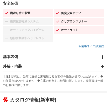
安全装備
横滑り防止装置
衝突安全ボディ
：装備あり
：装備あり
衝突被害軽減システム
クリアランスソナー
：装備なし
：装備あり
オートマチックハイビーム
オートライト
：装備なし
：装備あり
頸部衝撃緩和ヘッドレスト
：装備なし
装備略号／用語解説
基本装備
エアバッグ：運転席/助手席/サイド
外装・内装
：装備あり
スライドドア
カーナビ：HDDナビ
：装備なし
：装備あり
【注】販売は、当店に直接ご来場頂けるお客様を優先させていただきます。◆
お取置きはいたしません。◆在庫の有無をご確認お願いします。※販売は一般
サンルーフ
ABS
TV：フルセグ
：装備あり
：装備あり
：装備あり
のお客様に限ります。
エアコン
Wエアコン
オーディオ：CDまたはCDチェンジャー／ミュージックプレイヤー接続
：装備あり
：装備なし
：装備あり
可／ミュージックサーバー
リフトアップ
パワーステアリング
カタログ情報(新車時)
：装備なし
：装備あり
ビジュアル：-／DVD再生
：装備あり