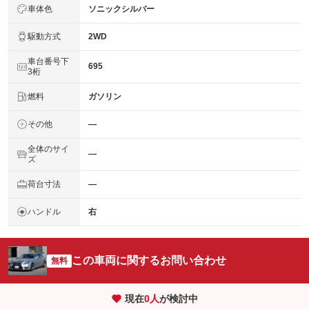
車体色
ソニックシルバー
駆動方式
2WD
車台番号下
695
3桁
燃料
ガソリン
その他
―
全体のサイ
―
ズ
荷台寸法
―
ハンドル
右
この車両に関するお問い合わせ
無料
現在
0
人
が検討中