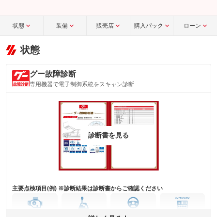
状態
装備
販売店
購入パック
ローン
状態
グー故障診断
専用機器で電子制御系統をスキャン診断
診断書を見る
主要点検項目(例) ※診断結果は診断書からご確認ください
エンジン
トランス
パワー
HV/PHV/EV