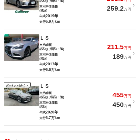
(税込)(リ済込・追)
車両本体価格
259.2
万円
(税込)
2019年
年式
5.9万km
走行
ＬＳ
支払総額
211.5
万円
(税込)(リ済込・追)
車両本体価格
189
万円
(税込)
2013年
年式
6.6万km
走行
ＬＳ
グーネットセレクト
支払総額
455
万円
(税込)(リ済込・追)
車両本体価格
450
万円
(税込)
2020年
年式
6.7万km
走行