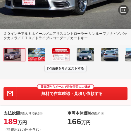
２０インチアルミホイール／エアサスコントローラー サンルーフ／ナビ／バッ
クカメラ／ＥＴＣ／ドライブレコーダー／カードキー
画像をリクエストする
販売店からメールで
最短即日
にご連絡
無料で在庫確認・見積り依頼する
支払総額
車両本体価格
(税込/リ済込)
(税込)
189
166
万円
万円
（諸費用23万円を含む）