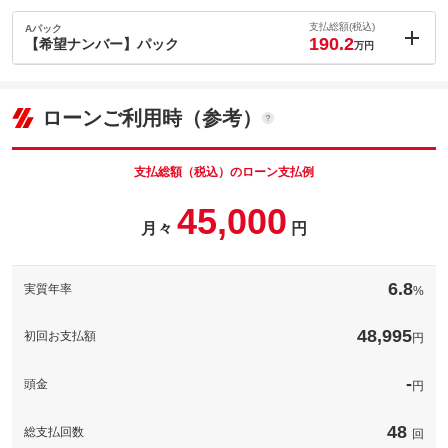
支払総額(税込)
Aパック
190.2
【希望ナンバー】パック
万円
内：オプシ
1.2
ョン価格
万円
(税込)
ローンご利用時（参考）
車両本体価
166
万円
格
支払総額（税込）のローン支払例
45,000
月々
円
パック内容
希望ナンバーを取得するパックです。お好きな数字・思い出の数
字をお客様の愛車にも！※一部取得出来ないナンバーもございま
6.8
実質年率
%
す。※人気の数字等は、抽選になることがございます。ご了承く
ださい。
48,995
初回お支払額
円
備考
－
-
頭金
円
このパックの見積もり依頼（無料）
48
総支払回数
回