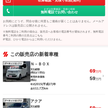
在庫確認・見積り依頼(無料)
まずは在庫確認・見積り依頼
無料電話でお問い合わせ
お気軽にどうぞ。問合せ後に何度もご連絡が届くことはありません。メールア
ドレスは販売店に公開されません。
※無料電話をご利用の場合は、販売店へお客様の電話番号が通知されます。無料電話
番号ご利用の際の注意点は
こちら
IP電話、ひかり電話からはご利用いただけません。
この販売店の新着車種
Ｎ－ＢＯＸ
グーネットセレクト
支払総額
69
万円
(税込)(リ済込)
車両本体価格
59
万円
(税込)
2015(平成27)年
年式
11.7万km
走行
アクア
グーネットセレクト
支払総額
59