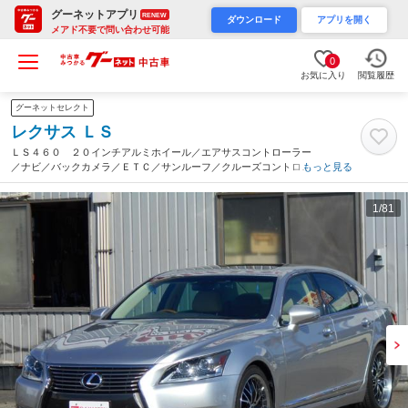
グーネットアプリ
RENEW
ダウンロード
アプリを開く
メアド不要で問い合わせ可能
0
お気に入り
閲覧履歴
グーネットセレクト
レクサス ＬＳ
ＬＳ４６０ ２０インチアルミホイール／エアサスコントローラー
／ナビ／バックカメラ／ＥＴＣ／サンルーフ／クルーズコントロー
もっと見る
ル／ドライブレコーダー／電動サンシェード／ディスチャージヘッ
ドランプ／ＬＥＤフォグランプ（大分県）
1
/81