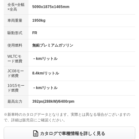
ダウンヒルアシストコントロール
：装備なし
アルミホイール：20インチ
全長×全幅
：装備あり
5090x1875x1465mm
×全高
パワーウィンドウ
盗難防止システム
：装備あり
：装備あり
革シート
ハーフレザーシート
：装備なし
：装備なし
車両重量
1950kg
アイドリングストップ
ドライブレコーダー
：装備なし
：装備あり
キーレス
LEDヘッドランプ
：装備あり
：装備なし
USB入力端子
Bluetooth接続
駆動形式
FR
：装備あり
：装備あり
HID(キセノンライト)
ポータブルナビ
：装備あり
：装備なし
100V電源
クリーンディーゼル
使用燃料
無鉛プレミアムガソリン
：装備なし
：装備なし
バックカメラ
ETC2.0
：装備あり
：装備あり
センターデフロック
：装備なし
WLTCモ
エアロ
スマートキー
－km/リットル
：装備なし
：装備あり
ード燃費
レンタカーアップ
展示・試乗車
：装備なし
：装備なし
ローダウン
ランフラットタイヤ
：装備あり
：装備なし
JC08モー
8.4km/リットル
ド燃費
電動格納ミラー
：装備あり
パワーシート
3列シート
：装備あり
：装備なし
10/15モー
装備略号／用語解説
－km/リットル
ド燃費
ベンチシート
フルフラットシート
：装備なし
：装備なし
チップアップシート
オットマン
最高出力
392ps(288kW)/6400rpm
：装備なし
：装備なし
電動格納サードシート
シートヒーター
：装備あり
：装備なし
※新車時のカタログデータとなります。実際とは異なる場合がございますの
で、詳細は販売店にご確認ください。
ウォークスルー
後席モニター
：装備なし
：装備なし
カタログで車種情報を詳しく見る
電動リアゲート
フロントカメラ
：装備なし
：装備なし