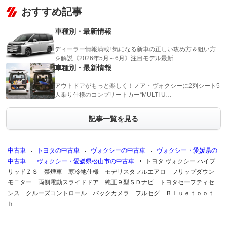
おすすめ記事
車種別・最新情報
ディーラー情報満載! 気になる新車の正しい攻め方＆狙い方
を解説《2026年5月～6月》注目モデル最新…
車種別・最新情報
アウトドアがもっと楽しく！ノア・ヴォクシーに2列シート5
人乗り仕様のコンプリートカー“MULTI U…
記事一覧を見る
中古車
トヨタの中古車
ヴォクシーの中古車
ヴォクシー・愛媛県の
中古車
ヴォクシー・愛媛県松山市の中古車
トヨタ ヴォクシー ハイブ
リッドＺＳ 禁煙車 寒冷地仕様 モデリスタフルエアロ フリップダウン
モニター 両側電動スライドドア 純正９型ＳＤナビ トヨタセーフティセ
ンス クルーズコントロール バックカメラ フルセグ Ｂｌｕｅｔｏｏｔ
ｈ