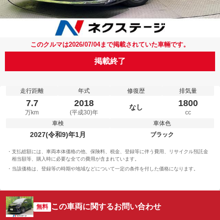
このクルマは2026/07/04まで掲載されていた車輛です。
掲載終了
走行距離
年式
修復歴
排気量
7.7
2018
1800
なし
万km
(平成30)年
cc
車検
車体色
2027(令和9)年1月
ブラック
支払総額には、車両本体価格の他、保険料、税金、登録等に伴う費用、リサイクル預託金
相当額等、購入時に必要な全ての費用が含まれています。
当該価格は、登録等の時期や地域などについて一定の条件を付した価格になります。
この車両に関するお問い合わせ
無料