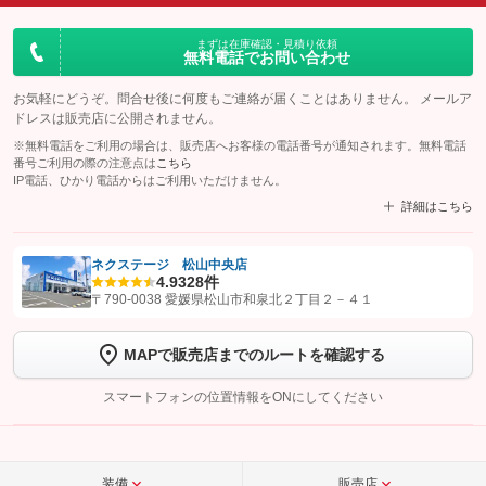
まずは在庫確認・見積り依頼
無料電話でお問い合わせ
お気軽にどうぞ。問合せ後に何度もご連絡が届くことはありません。 メールア
ドレスは販売店に公開されません。
※無料電話をご利用の場合は、販売店へお客様の電話番号が通知されます。無料電話
番号ご利用の際の注意点は
こちら
IP電話、ひかり電話からはご利用いただけません。
詳細はこちら
ネクステージ 松山中央店
4.9
328件
【STEP1】
認証画面でグーネットを友だち追加してから「許可する」ボタンを押
〒790-0038 愛媛県松山市和泉北２丁目２－４１
します
MAPで販売店までのルートを確認する
【STEP2】
トーク画面で
ボタンをタップして問い合わせを
完了してください。
スマートフォンの位置情報をONにしてください
こちら
装備
販売店