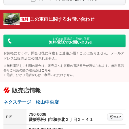
シートエアコン
全周囲カメラ
：装備なし
：装備なし
サイドカメラ
ルーフレール
この車両に関するお問い合わせ
：装備なし
無料
：装備なし
エアサスペンション
ヘッドライトウォッシャー
：装備なし
：装備なし
装備略号／用語解説
まずは在庫確認・見積り依頼
無料電話でお問い合わせ
お気軽にどうぞ。問合せ後に何度もご連絡が届くことはありません。メールア
ドレスは販売店に公開されません。
※無料電話をご利用の場合は、販売店へお客様の電話番号が通知されます。無料電話
番号ご利用の際の注意点は
こちら
IP電話、ひかり電話からはご利用いただけません。
販売店情報
ネクステージ 松山中央店
790-0038
住所
MAP
愛媛県松山市和泉北２丁目２－４１