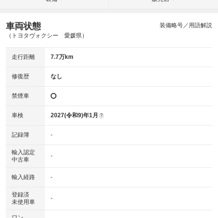
車両状態
装備略号／用語解説
（トヨタヴォクシー 愛媛県）
走行距離
7.7万km
修復歴
なし
禁煙車
車検
2027(令和9)年1月
?
記録簿
-
輸入認定
-
中古車
輸入経路
-
登録済
-
未使用車
ワン