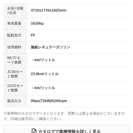
ダウンヒルアシストコントロール
アルミホイール：16インチ
：装備なし
：装備あり
全長×全幅
4710x1735x1825mm
×全高
パワーウィンドウ
盗難防止システム
革シート
ハーフレザーシート
：装備あり
：装備あり
：装備なし
：装備なし
車両重量
1620kg
アイドリングストップ
ドライブレコーダー
キーレス
LEDヘッドランプ
：装備なし
：装備あり
：装備あり
：装備あり
USB入力端子
Bluetooth接続
駆動形式
FF
HID(キセノンライト)
ポータブルナビ
：装備なし
：装備あり
：装備なし
：装備なし
100V電源
クリーンディーゼル
バックカメラ
ETC
使用燃料
無鉛レギュラーガソリン
：装備なし
：装備なし
：装備あり
：装備あり
センターデフロック
エアロ
スマートキー
：装備なし
WLTCモ
：装備あり
：装備あり
－km/リットル
ード燃費
レンタカーアップ
展示・試乗車
ローダウン
ランフラットタイヤ
：装備なし
：装備なし
：装備なし
：装備なし
JC08モー
23.8km/リットル
ド燃費
電動格納ミラー
パワーシート
3列シート
：装備あり
：装備なし
：装備あり
10/15モー
装備略号／用語解説
－km/リットル
ベンチシート
フルフラットシート
ド燃費
：装備なし
：装備なし
チップアップシート
オットマン
：装備なし
：装備なし
最高出力
99ps(73kW)/5200rpm
電動格納サードシート
シートヒーター
：装備なし
：装備あり
※新車時のカタログデータとなります。実際とは異なる場合がございますの
で、詳細は販売店にご確認ください。
ウォークスルー
後席モニター
：装備あり
：装備あり
電動リアゲート
フロントカメラ
カタログで車種情報を詳しく見る
：装備なし
：装備なし