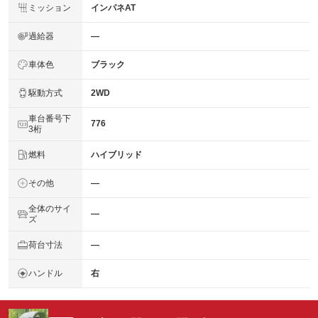
ミッション
インパネAT
過給器
―
車体色
ブラック
駆動方式
2WD
車台番号下
776
3桁
燃料
ハイブリッド
その他
―
全体のサイ
―
ズ
荷台寸法
―
ハンドル
右