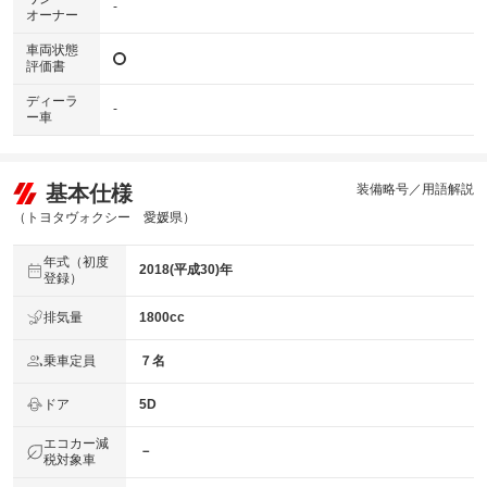
-
オーナー
車両状態
評価書
ディーラ
-
ー車
基本仕様
装備略号／用語解説
（トヨタヴォクシー 愛媛県）
年式（初度
2018(平成30)年
登録）
排気量
1800cc
乗車定員
７名
ドア
5D
エコカー減
－
税対象車