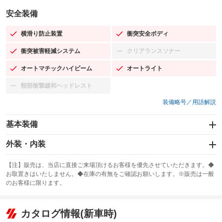
安全装備
横滑り防止装置
衝突安全ボディ
：装備あり
：装備あり
衝突被害軽減システム
クリアランスソナー
：装備あり
：装備なし
オートマチックハイビーム
オートライト
：装備あり
：装備あり
頸部衝撃緩和ヘッドレスト
：装備なし
装備略号／用語解説
基本装備
エアバッグ：運転席/助手席
外装・内装
：装備あり
スライドドア：両面電動
カーナビ：SDナビ
：装備あり
：装備あり
【注】販売は、当店に直接ご来場頂けるお客様を優先させていただきます。◆
お取置きはいたしません。◆在庫の有無をご確認お願いします。※販売は一般
サンルーフ
ABS
TV：フルセグ
：装備なし
：装備あり
：装備あり
のお客様に限ります。
エアコン
Wエアコン
オーディオ：CDまたはCDチェンジャー／ミュージックサーバー
：装備あり
：装備あり
：装備あり
リフトアップ
パワーステアリング
カタログ情報(新車時)
ビジュアル：-／DVD再生
：装備なし
：装備あり
：装備あり