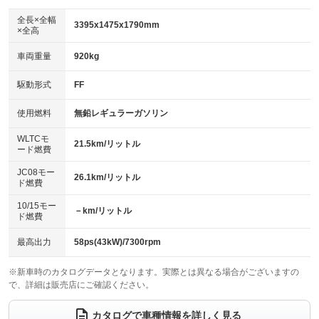
ダウンヒルアシストコントロール
アルミホイール：14インチ
：装備なし
：装備あり
全長×全幅
3395x1475x1790mm
×全高
パワーウィンドウ
盗難防止システム
革シート
ハーフレザーシート
：装備あり
：装備あり
：装備なし
：装備なし
車両重量
920kg
アイドリングストップ
ドライブレコーダー
キーレス
LEDヘッドランプ
：装備なし
：装備なし
：装備あり
：装備あり
USB入力端子
Bluetooth接続
駆動形式
FF
HID(キセノンライト)
ポータブルナビ
：装備なし
：装備なし
：装備なし
：装備なし
100V電源
クリーンディーゼル
バックカメラ
ETC
使用燃料
無鉛レギュラーガソリン
：装備なし
：装備なし
：装備なし
：装備なし
センターデフロック
エアロ
スマートキー
：装備なし
WLTCモ
：装備なし
：装備あり
21.5km/リットル
ード燃費
レンタカーアップ
展示・試乗車
ローダウン
ランフラットタイヤ
：装備なし
：装備なし
：装備なし
：装備なし
JC08モー
26.1km/リットル
ド燃費
電動格納ミラー
パワーシート
3列シート
：装備あり
：装備なし
：装備なし
10/15モー
装備略号／用語解説
－km/リットル
ベンチシート
フルフラットシート
ド燃費
：装備あり
：装備なし
チップアップシート
オットマン
：装備あり
：装備なし
最高出力
58ps(43kW)/7300rpm
電動格納サードシート
シートヒーター
：装備なし
：装備あり
※新車時のカタログデータとなります。実際とは異なる場合がございますの
で、詳細は販売店にご確認ください。
ウォークスルー
後席モニター
：装備なし
：装備なし
電動リアゲート
フロントカメラ
カタログで車種情報を詳しく見る
：装備なし
：装備なし