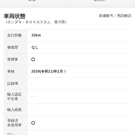
車両状態
装備略号／用語解説
（ホンダＮ－ＢＯＸカスタム 香川県）
走行距離
10km
修復歴
なし
禁煙車
車検
2029(令和11)年2月
?
記録簿
-
輸入認定
-
中古車
輸入経路
-
登録済
未使用車
ワン