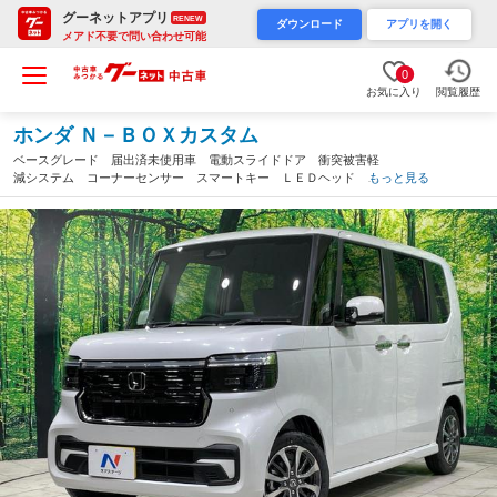
グーネットアプリ
RENEW
ダウンロード
アプリを開く
メアド不要で問い合わせ可能
0
お気に入り
閲覧履歴
ホンダ Ｎ－ＢＯＸカスタム
ベースグレード 届出済未使用車 電動スライドドア 衝突被害軽
減システム コーナーセンサー スマートキー ＬＥＤヘッド 純
もっと見る
正１４インチアルミ 車線逸脱警報 オートライト オートエアコ
ン（香川県）