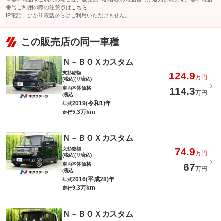
番号ご利用の際の注意点は
こちら
IP電話、ひかり電話からはご利用いただけません。
この販売店の同一車種
Ｎ－ＢＯＸカスタム
支払総額
124.9
万円
(税込)(リ済込)
車両本体価格
114.3
万円
(税込)
2019(令和1)年
年式
5.3万km
走行
Ｎ－ＢＯＸカスタム
支払総額
74.9
万円
(税込)(リ済込)
車両本体価格
67
万円
(税込)
2016(平成28)年
年式
9.3万km
走行
Ｎ－ＢＯＸカスタム