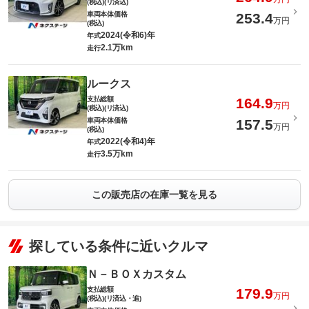
(税込)(リ済込)
車両本体価格
253.4
万円
(税込)
2024(令和6)年
年式
2.1万km
走行
ルークス
支払総額
164.9
万円
(税込)(リ済込)
車両本体価格
157.5
万円
(税込)
2022(令和4)年
年式
3.5万km
走行
この販売店の在庫一覧を見る
探している条件に近いクルマ
Ｎ－ＢＯＸカスタム
支払総額
179.9
万円
(税込)(リ済込・追)