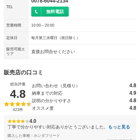
0078-6044-2134
TEL
無料電話
営業時間
10:00～20:00
定休日
毎月第三水曜日（祝日除く）
販売可能エ
直接お問合せください
リア
販売店の口コミ
総合評価
4.8
お問い合わせ（見積り）
（5点満点中）
4.8
4.9
納車までの対応
4.8
説明の分かりやすさ
4.8
オススメ度
423件
4.0
丁寧で分かりやすい対応ありがとうございました。
もっと見る
購入した車種：ホンダフリード