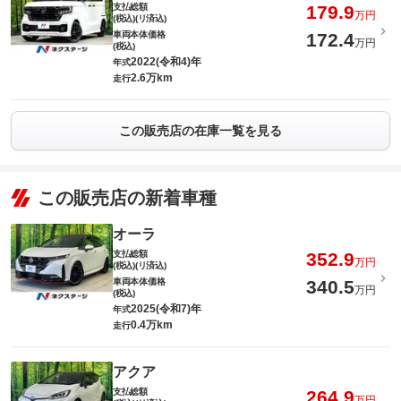
支払総額
179.9
万円
(税込)(リ済込)
車両本体価格
172.4
万円
(税込)
2022(令和4)年
年式
2.6万km
走行
この販売店の在庫一覧を見る
この販売店の新着車種
オーラ
支払総額
352.9
万円
(税込)(リ済込)
車両本体価格
340.5
万円
(税込)
2025(令和7)年
年式
0.4万km
走行
アクア
支払総額
264.9
万円