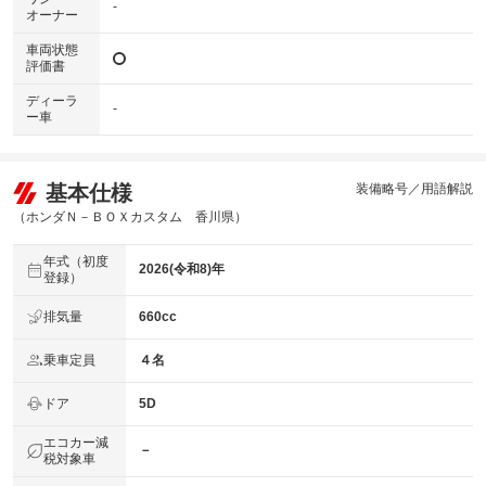
-
オーナー
車両状態
評価書
ディーラ
-
ー車
基本仕様
装備略号／用語解説
（ホンダＮ－ＢＯＸカスタム 香川県）
年式（初度
2026(令和8)年
登録）
排気量
660cc
乗車定員
４名
ドア
5D
エコカー減
－
税対象車