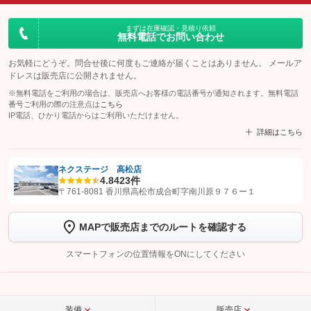
まずは在庫確認・見積り依頼
無料電話でお問い合わせ
お気軽にどうぞ。問合せ後に何度もご連絡が届くことはありません。 メールア
ドレスは販売店に公開されません。
※無料電話をご利用の場合は、販売店へお客様の電話番号が通知されます。無料電話
番号ご利用の際の注意点は
こちら
IP電話、ひかり電話からはご利用いただけません。
詳細はこちら
ネクステージ 高松店
4.8
423件
【STEP1】
認証画面でグーネットを友だち追加してから「許可する」ボタンを押
〒761-8081 香川県高松市成合町字南川原９７６ー１
します
MAPで販売店までのルートを確認する
【STEP2】
トーク画面で
ボタンをタップして問い合わせを
完了してください。
スマートフォンの位置情報をONにしてください
こちら
装備
販売店