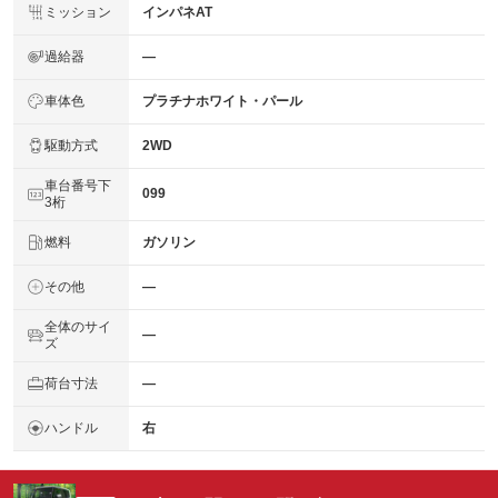
ミッション
インパネAT
過給器
―
車体色
プラチナホワイト・パール
駆動方式
2WD
車台番号下
099
3桁
燃料
ガソリン
その他
―
全体のサイ
―
ズ
荷台寸法
―
ハンドル
右