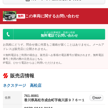
シートエアコン
全周囲カメラ
：装備なし
：装備なし
サイドカメラ
ルーフレール
この車両に関するお問い合わせ
：装備なし
無料
：装備なし
エアサスペンション
ヘッドライトウォッシャー
：装備なし
：装備なし
装備略号／用語解説
まずは在庫確認・見積り依頼
無料電話でお問い合わせ
お気軽にどうぞ。問合せ後に何度もご連絡が届くことはありません。メールア
ドレスは販売店に公開されません。
※無料電話をご利用の場合は、販売店へお客様の電話番号が通知されます。無料電話
番号ご利用の際の注意点は
こちら
IP電話、ひかり電話からはご利用いただけません。
販売店情報
ネクステージ 高松店
761-8081
住所
MAP
香川県高松市成合町字南川原９７６ー１