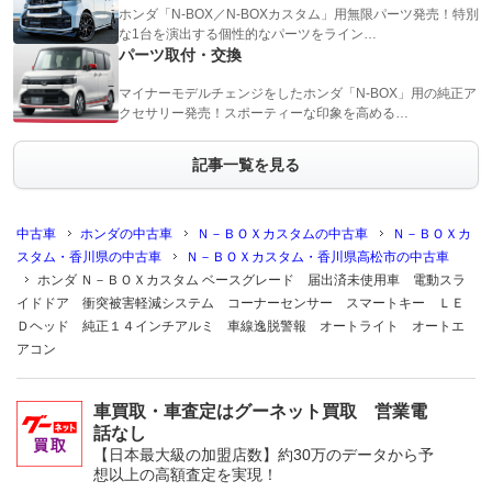
ホンダ「N-BOX／N-BOXカスタム」用無限パーツ発売！特別
な1台を演出する個性的なパーツをライン…
パーツ取付・交換
マイナーモデルチェンジをしたホンダ「N-BOX」用の純正ア
クセサリー発売！スポーティーな印象を高める…
記事一覧を見る
中古車
ホンダの中古車
Ｎ－ＢＯＸカスタムの中古車
Ｎ－ＢＯＸカ
スタム・香川県の中古車
Ｎ－ＢＯＸカスタム・香川県高松市の中古車
ホンダ Ｎ－ＢＯＸカスタム ベースグレード 届出済未使用車 電動スラ
イドドア 衝突被害軽減システム コーナーセンサー スマートキー ＬＥ
Ｄヘッド 純正１４インチアルミ 車線逸脱警報 オートライト オートエ
アコン
車買取・車査定はグーネット買取 営業電
話なし
【日本最大級の加盟店数】約30万のデータから予
想以上の高額査定を実現！