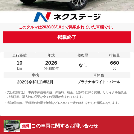
このクルマは2026/06/10まで掲載されていた車輛です。
掲載終了
走行距離
年式
修復歴
排気量
10
2026
660
なし
km
(令和8)年
cc
車検
車体色
2029(令和11)年2月
プラチナホワイト・パール
支払総額には、車両本体価格の他、保険料、税金、登録等に伴う費用、リサイクル預託金
相当額等、購入時に必要な全ての費用が含まれています。
当該価格は、登録等の時期や地域などについて一定の条件を付した価格になります。
この車両に関するお問い合わせ
無料