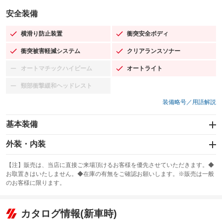
安全装備
横滑り防止装置
衝突安全ボディ
：装備あり
：装備あり
衝突被害軽減システム
クリアランスソナー
：装備あり
：装備あり
オートマチックハイビーム
オートライト
：装備なし
：装備あり
頸部衝撃緩和ヘッドレスト
：装備なし
装備略号／用語解説
基本装備
エアバッグ：運転席/助手席/サイド
外装・内装
：装備あり
スライドドア：両側スライド・片側電動
カーナビ
：装備あり
：装備なし
【注】販売は、当店に直接ご来場頂けるお客様を優先させていただきます。◆
お取置きはいたしません。◆在庫の有無をご確認お願いします。※販売は一般
サンルーフ
ABS
TV
：装備なし
：装備あり
：装備なし
のお客様に限ります。
エアコン
Wエアコン
オーディオ
：装備あり
：装備なし
：装備なし
リフトアップ
パワーステアリング
カタログ情報(新車時)
ビジュアル
：装備なし
：装備あり
：装備なし