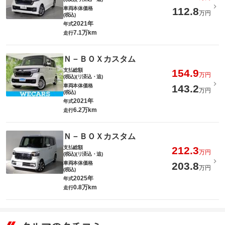
車両本体価格
112.8
万円
(税込)
2021年
年式
7.1万km
走行
Ｎ－ＢＯＸカスタム
支払総額
154.9
万円
(税込)(リ済込・追)
車両本体価格
143.2
万円
(税込)
2021年
年式
6.2万km
走行
Ｎ－ＢＯＸカスタム
支払総額
212.3
万円
(税込)(リ済込・追)
車両本体価格
203.8
万円
(税込)
2025年
年式
0.8万km
走行