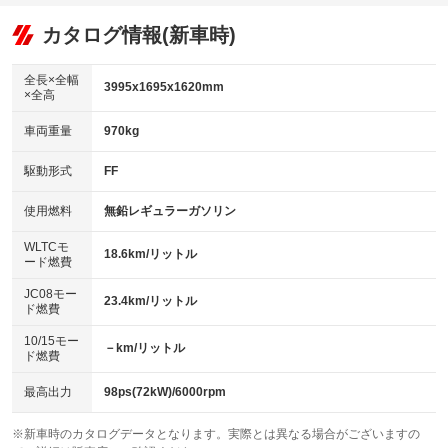
オーディオ：CDまたはCDチェンジャー
：装備あり
：装備なし
：装備あり
リフトアップ
パワーステアリング
カタログ情報(新車時)
ビジュアル
：装備なし
：装備あり
：装備なし
ダウンヒルアシストコントロール
アルミホイール
：装備なし
：装備なし
全長×全幅
3995x1695x1620mm
×全高
パワーウィンドウ
盗難防止システム
革シート
ハーフレザーシート
：装備あり
：装備あり
：装備なし
：装備なし
車両重量
970kg
アイドリングストップ
ドライブレコーダー
キーレス
LEDヘッドランプ
：装備あり
：装備なし
：装備あり
：装備なし
USB入力端子
Bluetooth接続
駆動形式
FF
HID(キセノンライト)
ポータブルナビ
：装備あり
：装備なし
：装備なし
：装備なし
100V電源
クリーンディーゼル
バックカメラ
ETC
使用燃料
無鉛レギュラーガソリン
：装備なし
：装備なし
：装備なし
：装備なし
センターデフロック
エアロ
スマートキー
：装備なし
WLTCモ
：装備なし
：装備あり
18.6km/リットル
ード燃費
レンタカーアップ
展示・試乗車
ローダウン
ランフラットタイヤ
：装備なし
：装備なし
：装備なし
：装備なし
JC08モー
23.4km/リットル
ド燃費
電動格納ミラー
パワーシート
3列シート
：装備あり
：装備なし
：装備なし
10/15モー
装備略号／用語解説
－km/リットル
ベンチシート
フルフラットシート
ド燃費
：装備なし
：装備なし
チップアップシート
オットマン
：装備なし
：装備なし
最高出力
98ps(72kW)/6000rpm
電動格納サードシート
シートヒーター
：装備なし
：装備なし
※新車時のカタログデータとなります。実際とは異なる場合がございますの