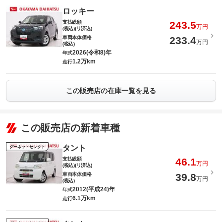
ロッキー
支払総額
243.5
万円
(税込)(リ済込)
車両本体価格
233.4
万円
(税込)
2026(令和8)年
年式
1.2万km
走行
この販売店の在庫一覧を見る
この販売店の新着車種
タント
グーネットセレクト
支払総額
46.1
万円
(税込)(リ済込)
車両本体価格
39.8
万円
(税込)
2012(平成24)年
年式
6.1万km
走行