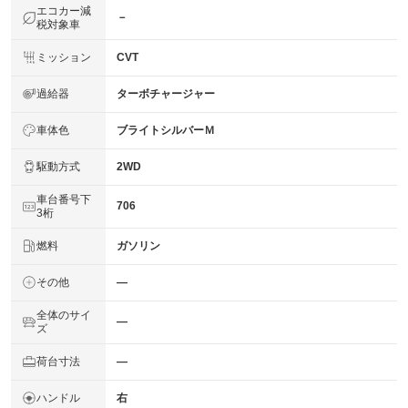
エコカー減
－
税対象車
ミッション
CVT
過給器
ターボチャージャー
車体色
ブライトシルバーＭ
駆動方式
2WD
車台番号下
706
3桁
燃料
ガソリン
その他
―
全体のサイ
―
ズ
荷台寸法
―
ハンドル
右