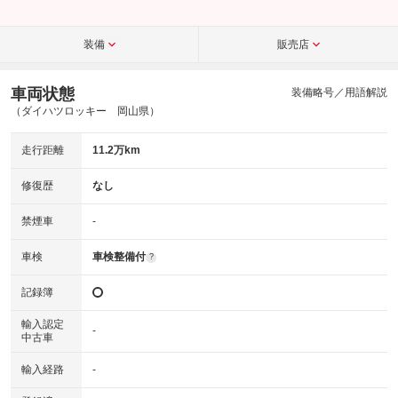
装備
販売店
車両状態
装備略号／用語解説
（ダイハツロッキー 岡山県）
走行距離
11.2万km
修復歴
なし
禁煙車
-
車検
車検整備付
?
記録簿
輸入認定
-
中古車
輸入経路
-