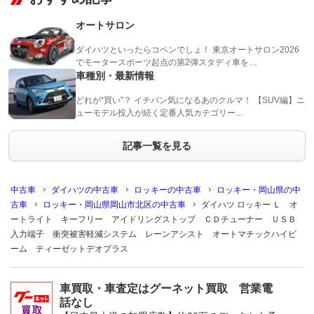
オートサロン
ダイハツといったらコペンでしょ！ 東京オートサロン2026
でモータースポーツ起点の第2弾スタディ車を…
車種別・最新情報
どれが“買い”？ イチバン気になるあのクルマ！ 【SUV編】ニ
ューモデル投入が続く定番人気カテゴリー…
記事一覧を見る
中古車
ダイハツの中古車
ロッキーの中古車
ロッキー・岡山県の中
古車
ロッキー・岡山県岡山市北区の中古車
ダイハツ ロッキー Ｌ オ
ートライト キーフリー アイドリングストップ ＣＤチューナー ＵＳＢ
入力端子 衝突被害軽減システム レーンアシスト オートマチックハイビ
ーム ティーゼットデオプラス
車買取・車査定はグーネット買取 営業電
話なし