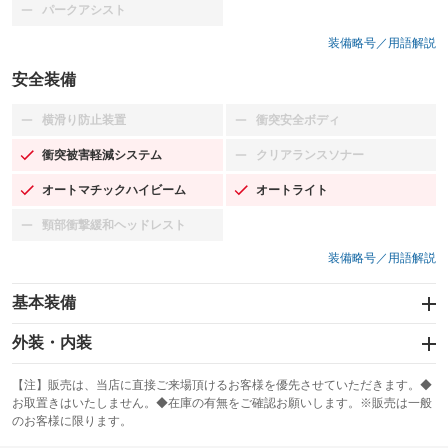
パークアシスト
：装備なし
装備略号／用語解説
安全装備
横滑り防止装置
衝突安全ボディ
：装備なし
：装備なし
衝突被害軽減システム
クリアランスソナー
：装備あり
：装備なし
オートマチックハイビーム
オートライト
：装備あり
：装備あり
頸部衝撃緩和ヘッドレスト
：装備なし
装備略号／用語解説
基本装備
エアバッグ：運転席
外装・内装
：装備あり
スライドドア
カーナビ
：装備なし
：装備なし
【注】販売は、当店に直接ご来場頂けるお客様を優先させていただきます。◆
お取置きはいたしません。◆在庫の有無をご確認お願いします。※販売は一般
サンルーフ
ABS
TV
：装備なし
：装備あり
：装備なし
のお客様に限ります。
エアコン
Wエアコン