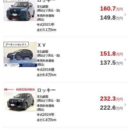
ロッキー
支払総額
160.7
万円
(税込)(リ済込・追)
車両本体価格
149.8
万円
(税込)
2021年
年式
3.1万km
走行
ＸＶ
グーネットセレクト
支払総額
151.8
万円
(税込)(リ済込・追)
車両本体価格
137.5
万円
(税込)
2016後
年式
6.9万km
走行
ロッキー
支払総額
232.3
万円
(税込)(リ済込・追)
車両本体価格
222.6
万円
(税込)
2024年
年式
1.8万km
走行