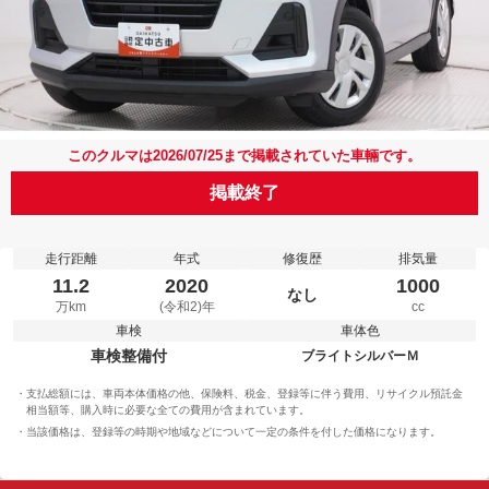
このクルマは2026/07/25まで掲載されていた車輛です。
掲載終了
走行距離
年式
修復歴
排気量
11.2
2020
1000
なし
万km
(令和2)年
cc
車検
車体色
車検整備付
ブライトシルバーＭ
支払総額には、車両本体価格の他、保険料、税金、登録等に伴う費用、リサイクル預託金
相当額等、購入時に必要な全ての費用が含まれています。
当該価格は、登録等の時期や地域などについて一定の条件を付した価格になります。