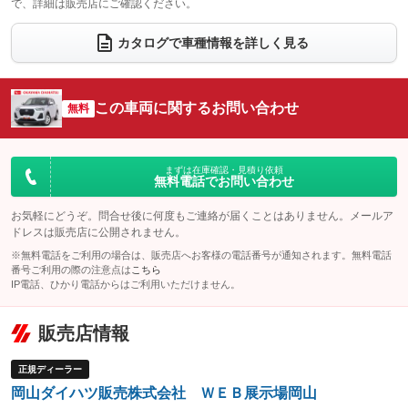
で、詳細は販売店にご確認ください。
ウォークスルー
後席モニター
：装備なし
：装備なし
電動リアゲート
フロントカメラ
カタログで車種情報を詳しく見る
：装備なし
：装備なし
シートエアコン
全周囲カメラ
：装備なし
：装備なし
サイドカメラ
ルーフレール
この車両に関するお問い合わせ
：装備なし
無料
：装備なし
エアサスペンション
ヘッドライトウォッシャー
：装備なし
：装備なし
装備略号／用語解説
まずは在庫確認・見積り依頼
無料電話でお問い合わせ
お気軽にどうぞ。問合せ後に何度もご連絡が届くことはありません。メールア
ドレスは販売店に公開されません。
※無料電話をご利用の場合は、販売店へお客様の電話番号が通知されます。無料電話
番号ご利用の際の注意点は
こちら
IP電話、ひかり電話からはご利用いただけません。
販売店情報
正規ディーラー
岡山ダイハツ販売株式会社 ＷＥＢ展示場岡山