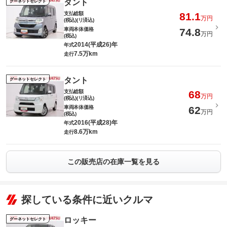
タント
グーネットセレクト
支払総額
81.1
万円
(税込)(リ済込)
車両本体価格
74.8
万円
(税込)
2014(平成26)年
年式
7.5万km
走行
タント
グーネットセレクト
支払総額
68
万円
(税込)(リ済込)
車両本体価格
62
万円
(税込)
2016(平成28)年
年式
8.6万km
走行
この販売店の在庫一覧を見る
探している条件に近いクルマ
ロッキー
グーネットセレクト