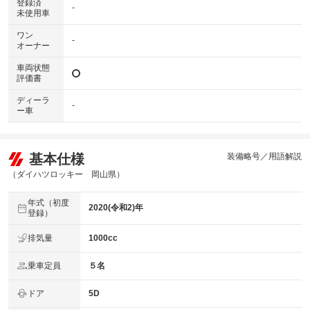
登録済
-
未使用車
ワン
-
オーナー
車両状態
評価書
ディーラ
-
ー車
基本仕様
装備略号／用語解説
（ダイハツロッキー 岡山県）
年式（初度
2020(令和2)年
登録）
排気量
1000cc
乗車定員
５名
ドア
5D