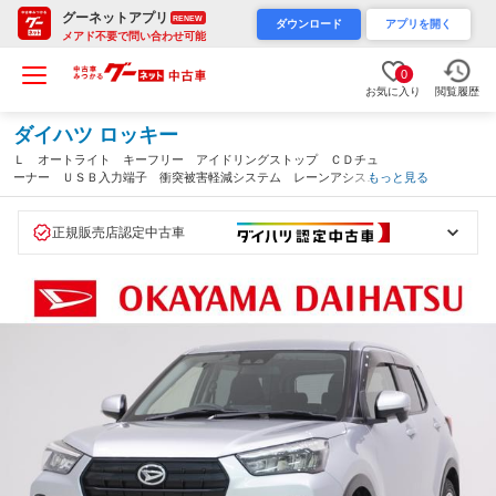
グーネットアプリ
RENEW
ダウンロード
アプリを開く
メアド不要で問い合わせ可能
0
お気に入り
閲覧履歴
ダイハツ ロッキー
Ｌ オートライト キーフリー アイドリングストップ ＣＤチュ
ーナー ＵＳＢ入力端子 衝突被害軽減システム レーンアシス
もっと見る
ト オートマチックハイビーム ティーゼットデオプラス（岡山
県）
正規販売店認定中古車