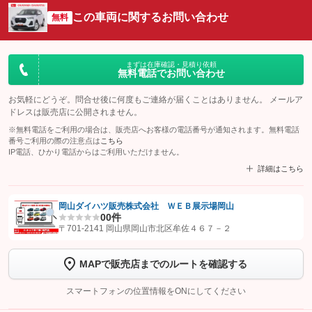
この車両に関するお問い合わせ
無料
まずは在庫確認・見積り依頼
無料電話でお問い合わせ
お気軽にどうぞ。問合せ後に何度もご連絡が届くことはありません。 メールア
ドレスは販売店に公開されません。
※無料電話をご利用の場合は、販売店へお客様の電話番号が通知されます。無料電話
番号ご利用の際の注意点は
こちら
IP電話、ひかり電話からはご利用いただけません。
詳細はこちら
岡山ダイハツ販売株式会社 ＷＥＢ展示場岡山
0
0件
【STEP1】
認証画面でグーネットを友だち追加してから「許可する」ボタンを押
〒701-2141 岡山県岡山市北区牟佐４６７－２
します
MAPで販売店までのルートを確認する
【STEP2】
トーク画面で
ボタンをタップして問い合わせを
完了してください。
スマートフォンの位置情報をONにしてください
こちら