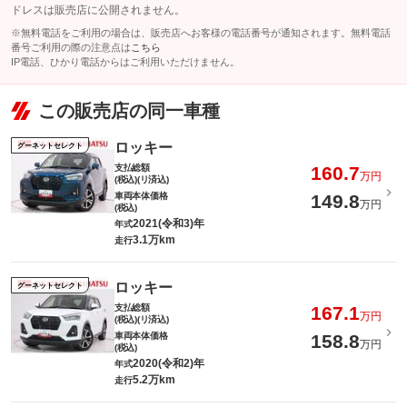
ドレスは販売店に公開されません。
※無料電話をご利用の場合は、販売店へお客様の電話番号が通知されます。無料電話
番号ご利用の際の注意点は
こちら
IP電話、ひかり電話からはご利用いただけません。
この販売店の同一車種
ロッキー
グーネットセレクト
支払総額
160.7
万円
(税込)(リ済込)
車両本体価格
149.8
万円
(税込)
2021(令和3)年
年式
3.1万km
走行
ロッキー
グーネットセレクト
支払総額
167.1
万円
(税込)(リ済込)
車両本体価格
158.8
万円
(税込)
2020(令和2)年
年式
5.2万km
走行