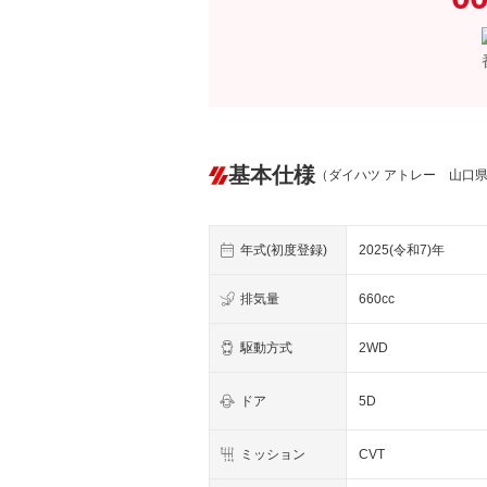
基本仕様
（ダイハツ アトレー 山口
年式(初度登録)
2025(令和7)年
排気量
660cc
駆動方式
2WD
ドア
5D
ミッション
CVT