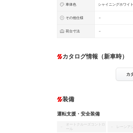
車体色
シャイニングホワイ
その他仕様
－
荷台寸法
－
カタログ情報（新車時）
カ
装備
運転支援・安全装備
オートクルーズコントロ
レーンア
－
－
ール