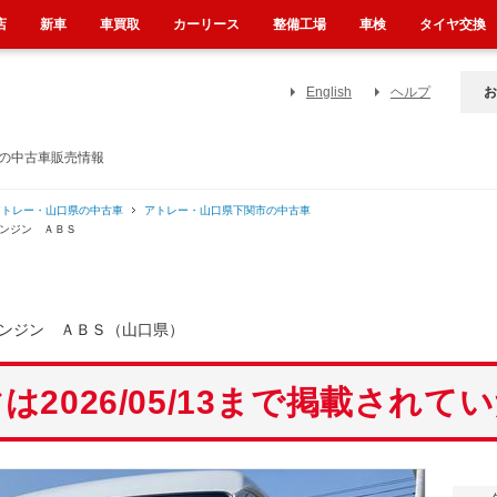
店
新車
車買取
カーリース
整備工場
車検
タイヤ交換
English
ヘルプ
お
）の中古車販売情報
アトレー・山口県の中古車
アトレー・山口県下関市の中古車
エンジン ＡＢＳ
ンジン ＡＢＳ（山口県）
は2026/05/13まで掲載されて