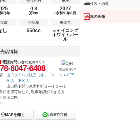
年式
走行距離
車検
外装・内装
025
0.8
2027
和7)年
万km
(令和9)年8月
車の画像
修復歴
排気量
車体色
なし
660cc
シャイニング
ホワイトパー
ル
販売店情報
電話お問い合わせ
携帯可
78-6047-6408
電話番号QR
店
山口ダイハツ販売（株） Ｕ－ＣＡＲ下
関店 下関店
山口県下関市東大和町２―１１―１
条件
来店可能な方, 現車確認ができる方
可能
山口県
ア
MAPを開く
LINEで共有