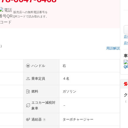
販売店への無料電話番号を
QRコードで読み取れます。
店
店
県）
用語解説
車
ハンドル
右
乗車定員
４名
燃料
ガソリン
ク
（
エコカー減税対
－
象車
過給器
ターボチャージャー