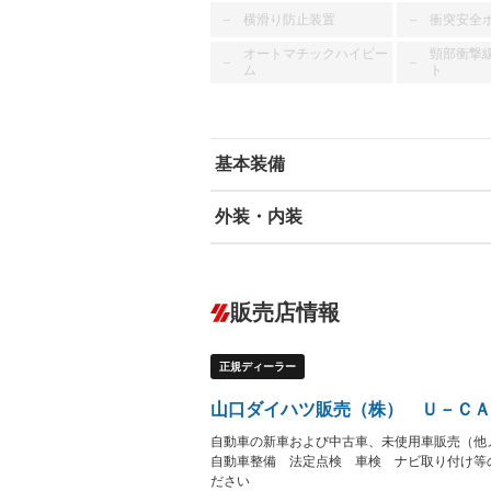
横滑り防止装置
衝突安全
－
－
オートマチックハイビー
頸部衝撃
－
－
ム
ト
基本装備
外装・内装
エアバッグ：運転席
ABS
エアコン
カーナビ
－
ダウンヒルアシストコントロール
－
販売店情報
オーディオ
－
盗難防止システム
アイドリ
－
－
ヘッドライトウォッシャ
革シート
－
－
ー
正規ディーラー
Bluetooth接続
100V電源
－
－
LEDヘッドランプ
HID(キ
－
－
山口ダイハツ販売（株） Ｕ－ＣＡ
レンタカーアップ
展示・試
－
－
ETC
エアロ
－
－
自動車の新車および中古車、未使用車販売（
自動車整備 法定点検 車検 ナビ取り付け等
ランフラットタイヤ
パワーシ
－
－
ださい