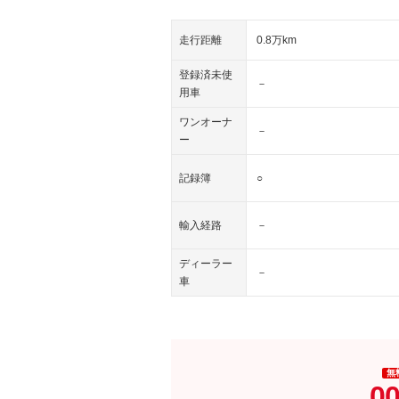
走行距離
0.8万km
登録済未使
－
用車
ワンオーナ
－
ー
記録簿
○
輸入経路
－
ディーラー
－
車
無
00