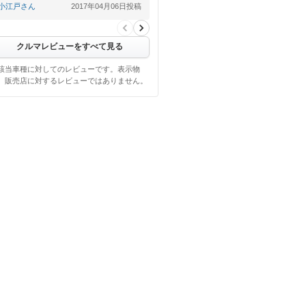
小江戸さん
2017年04月06日投稿
【悪い点】
運転席側のスライドドア損傷あ…
クルマレビューをすべて見る
該当車種に対してのレビューです。表示物
、販売店に対するレビューではありません。