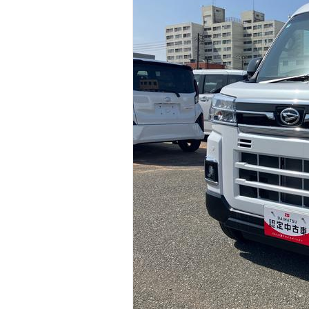
マガジン
車カタログ
自動車ローン
保険
レビュー
価格相場
教習所
用語集