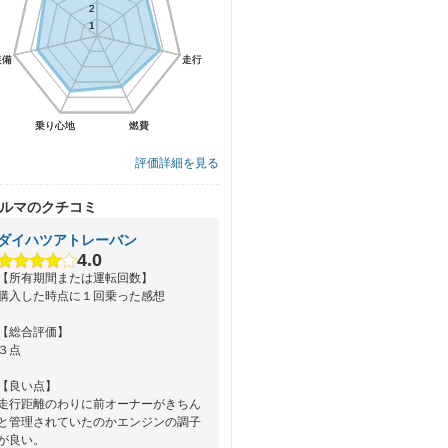
2
2
1
1
装備
装備
走行
走行
乗り心地
乗り心地
燃費
燃費
評価詳細を見る
ルマのクチコミ
ダイハツアトレーバン
4.0
【所有期間または運転回数】
購入した時点に１回乗った感想
【総合評価】
３点
【良い点】
走行距離のわりに前オーナーがきちん
と管理されていたのかエンジンの調子
が良い。