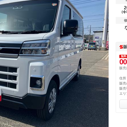
2
(令
無料
00
販売
住所
販売
販売
エリ