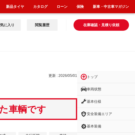
新品タイヤ
カタログ
ローン
保険
新車・中古車マガジン
気に入り
閲覧履歴
在庫確認・見積り依頼
更新 : 2026/05/01
トップ
車両状態
基本仕様
いた車輌です
安全装備エリア
基本装備