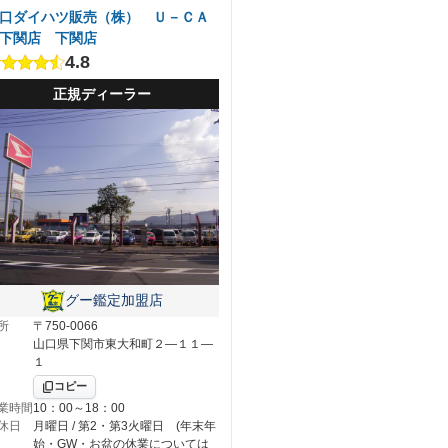
口ダイハツ販売（株） Ｕ－ＣＡ
下関店 下関店
4.8
正規ディーラー
グー鑑定加盟店
所
〒750-0066
山口県下関市東大和町２―１１―
１
コピー
業時間
10：00～18：00
休日
月曜日 / 第2・第3火曜日 (年末年
始・GW・お盆の休業については