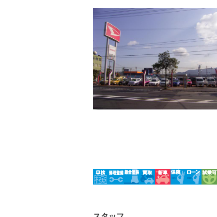
フルフラットシート
チップア
－
－
シートヒーター
ウォーク
－
－
フロントカメラ
シートエ
－
－
ルーフレール
エアサス
－
－
スタッフ