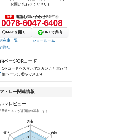
お問い合わせください)
電話お問い合わせ
無料
携帯可
0078-6047-6408
MAPを開く
LINEで共有
舗在庫一覧
ショールーム
舗詳細
両ページQRコード
QRコードをスマホで読み込むと車両詳
細ページに遷移できます
アトレー関連情報
ルマレビュー
「普通=3.0」が評価軸の基準です）
外装
外装
5
5
4
4
価格
価格
内装
内装
3
3