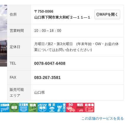
ップシート
オットマン
電動格納サードシート
－
－
〒750-0066
MAPを開く
住所
山口県下関市東大和町２―１１―１
スルー
後席モニター
電動リアゲート
－
－
アコン
全周囲カメラ
サイドカメラ
－
－
営業時間
10：00～18：00
ペンション
月曜日 / 第2・第3火曜日 (年末年始・GW・お盆の休
定休日
業についてはお問い合わせください)
装備略号／用語解説
0078-6047-6408
TEL
083-267-3581
FAX
販売可能
山口県
エリア
この店舗のサービスを見る