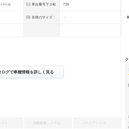
トパール
車台番号下３桁
726
全体のサイズ
－
ク
タログで車種情報を詳しく見る
シスト
自動駐車システム
パークアシスト
－
－