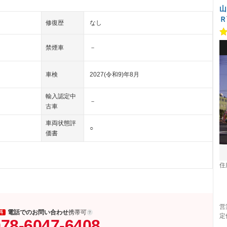
山
Ｒ
修復歴
なし
禁煙車
－
車検
2027(令和9)年8月
輸入認定中
－
古車
車両状態評
○
価書
住
営
電話でのお問い合わせ
携帯可
料
定
78-6047-6408