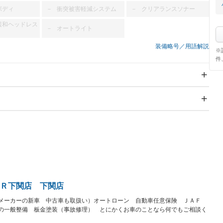
ボディ
衝突被害軽減システム
クリアランスソナー
－
－
緩和ヘッドレス
オートライト
－
装備略号／用語解説
※
件
スライドドア
サンルーフ
－
－
Wエアコン
リフトアップ
－
－
TV
－
パワーステアリング
パワーウィンドウ
－ビジュアル
アルミホイール
－
－
ングストップ
ドライブレコーダー
USB入力端子
－
－
ハーフレザーシート
キーレス
－
－
クリーンディーゼル
センターデフロック
－
－
セノンライト)
ポータブルナビ
バックカメラ
－
－
Ｒ下関店 下関店
乗車
電動格納ミラー
－
スマートキー
ローダウン
－
－
他メーカーの新車 中古車も取扱い）オートローン 自動車任意保険 ＪＡＦ
の一般整備 板金塗装（事故修理） とにかくお車のことなら何でもご相談く
装備略号／用語解説
ート
3列シート
ベンチシート
－
－