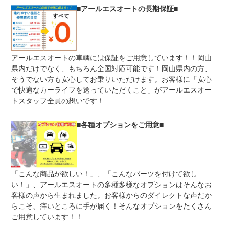
■アールエスオートの長期保証■
修理回数
無制限
車両本体価格
上限金額
限度額５万円まで。５０万円～３００万円（最大）のプラ
ンもご用意しています。
アールエスオートの車輌には保証をご用意しています！！岡山
無し
免責金
県内だけでなく、もちろん全国対応可能です！岡山県内の方、
自社入庫であれば無料！
そうでない方も安心してお乗りいただけます。お客様に「安心
遠方のお客様でアールエスオートに持ち込めないお客様も
保証修理
で快適なカーライフを送っていただくこと」がアールエスオー
補償修理はお受け致します。事前に修理受付が必要ですの
受付先
で万が一故障された際は弊社までご連絡ください。
トスタッフ全員の想いです！
整備付 法定12ヶ月または法定24ヶ月点検整備付
法定整備
※車検なし・車検整備付の場合は法定24ヶ月点検整備付
■各種オプションをご用意■
※商用車は6ヶ月または12ヶ月点検整備付
消耗している部品に関しては交換します。ですが中古車で
法定整備
年式が古い車両はあらゆるゴム金属が摩耗しています。さ
について
らに基本整備以上を望まれる場合はご相談ください。なお
チェックテスターやリフト２基もございます。
「こんな商品が欲しい！」、「こんなパーツを付けて欲し
い！」、アールエスオートの多種多様なオプションはそんなお
客様の声から生まれました。お客様からのダイレクトな声だか
らこそ、痒いところに手が届く！そんなオプションをたくさん
ご用意しています！！