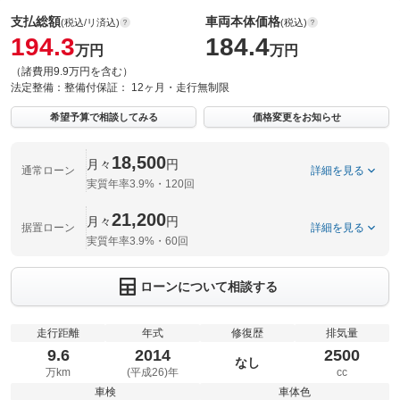
支払総額
車両本体価格
(税込/リ済込)
(税込)
194.3
184.4
万円
万円
（諸費用9.9万円を含む）
法定整備：
整備付
保証：
12ヶ月・走行無制限
希望予算で相談してみる
価格変更をお知らせ
18,500
月々
円
通常ローン
詳細を見る
実質年率3.9%・120回
21,200
月々
円
据置ローン
詳細を見る
実質年率3.9%・60回
ローンについて相談する
走行距離
年式
修復歴
排気量
9.6
2014
2500
なし
万km
(平成26)年
cc
車検
車体色