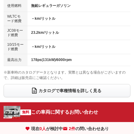
100V電源
クリーンディーゼル
バックカメラ
ETC
使用燃料
無鉛レギュラーガソリン
：装備なし
：装備なし
：装備あり
：装備あり
センターデフロック
エアロ
スマートキー
：装備なし
WLTCモ
：装備あり
：装備あり
－km/リットル
ード燃費
レンタカーアップ
展示・試乗車
ローダウン
ランフラットタイヤ
：装備なし
：装備なし
：装備あり
：装備なし
JC08モー
23.2km/リットル
ド燃費
電動格納ミラー
パワーシート
3列シート
：装備あり
：装備あり
：装備なし
10/15モー
装備略号／用語解説
－km/リットル
ベンチシート
フルフラットシート
ド燃費
：装備なし
：装備なし
チップアップシート
オットマン
：装備なし
：装備なし
最高出力
178ps(131kW)/6000rpm
電動格納サードシート
シートヒーター
：装備なし
：装備あり
※新車時のカタログデータとなります。実際とは異なる場合がございますの
で、詳細は販売店にご確認ください。
ウォークスルー
後席モニター
：装備なし
：装備なし
電動リアゲート
フロントカメラ
カタログで車種情報を詳しく見る
：装備なし
：装備なし
シートエアコン
全周囲カメラ
：装備あり
：装備なし
サイドカメラ
ルーフレール
この車両に関するお問い合わせ
：装備なし
無料
：装備なし
エアサスペンション
ヘッドライトウォッシャー
：装備なし
：装備あり
現在
0
人
が検討中
2件
の問い合わせあり
装備略号／用語解説