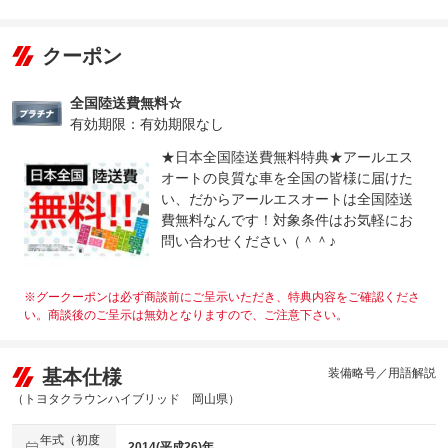
クーポン
全国陸送費無料☆
有効期限：有効期限なし
★日本全国陸送費無料特典★アールエス
オートの良質な車を全国の皆様に届けた
い、だからアールエスオートは全国陸送
費無料なんです！対象条件はお気軽にお
問い合わせください（＾＾♪
※グークーポンは必ず商談前にご呈示いただき、特典内容をご確認くださ
い。商談後のご呈示は無効となりますので、ご注意下さい。
基本仕様
装備略号／用語解説
（トヨタクラウンハイブリッド 岡山県）
年式（初度
2014(平成26)年