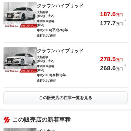
クラウンハイブリッド
支払総額
187.6
万円
(税込)(リ済込)
車両本体価格
177.7
万円
(税込)
2014(平成26)年
年式
8.0万km
走行
クラウンハイブリッド
支払総額
278.5
万円
(税込)(リ済込)
車両本体価格
268.6
万円
(税込)
2019(令和1)年
年式
5.3万km
走行
この販売店の在庫一覧を見る
この販売店の新着車種