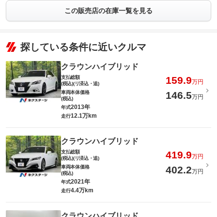
この販売店の在庫一覧を見る
探している条件に近いクルマ
クラウンハイブリッド
支払総額
159.9
万円
(税込)(リ済込・追)
車両本体価格
146.5
万円
(税込)
2013年
年式
12.1万km
走行
クラウンハイブリッド
支払総額
419.9
万円
(税込)(リ済込・追)
車両本体価格
402.2
万円
(税込)
2021年
年式
4.4万km
走行
クラウンハイブリッド