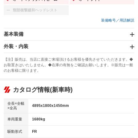
：装備あり
：装備あり
頸部衝撃緩和ヘッドレスト
：装備なし
装備略号／用語解説
基本装備
エアバッグ：運転席/助手席/サイド
外装・内装
：装備あり
スライドドア
カーナビ：HDDナビ
：装備なし
：装備あり
【注】販売は、当店に直接ご来場頂けるお客様を優先させていただきます。◆
お取置きはいたしません。◆在庫の有無をご確認お願いします。※販売は一般
サンルーフ
ABS
TV：フルセグ
：装備あり
：装備あり
：装備あり
のお客様に限ります。
エアコン
Wエアコン
オーディオ：CDまたはCDチェンジャー／ミュージックサーバー
：装備あり
：装備なし
：装備あり
リフトアップ
パワーステアリング
カタログ情報(新車時)
ビジュアル：-／DVD再生
：装備なし
：装備あり
：装備あり
ダウンヒルアシストコントロール
アルミホイール：18インチ
：装備なし
：装備あり
全長×全幅
4895x1800x1450mm
×全高
パワーウィンドウ
盗難防止システム
革シート
ハーフレザーシート
：装備あり
：装備あり
：装備あり
：装備なし
車両重量
1680kg
アイドリングストップ
ドライブレコーダー
キーレス
LEDヘッドランプ
：装備あり
：装備なし
：装備あり
：装備あり
USB入力端子
Bluetooth接続
駆動形式
FR
HID(キセノンライト)
ポータブルナビ
：装備あり
：装備あり
：装備なし
：装備なし