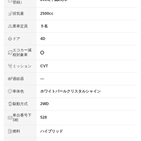
登録）
排気量
2500cc
乗車定員
５名
ドア
4D
エコカー減
税対象車
ミッション
CVT
過給器
―
車体色
ホワイトパールクリスタルシャイン
駆動方式
2WD
車台番号下
528
3桁
燃料
ハイブリッド