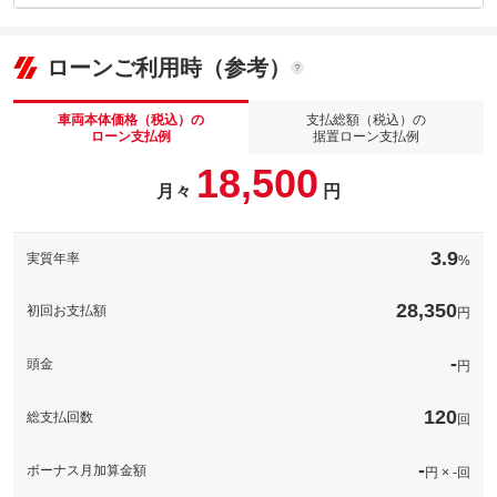
車両本体価
184.4
万円
内：オプシ
格
1.2
ョン価格
万円
(税込)
パック内容
ローンご利用時（参考）
車両本体価
184.4
万円
★ＥＴＣのセットアッププラン★高速道路を使う時には今や必
格
須！ＥＴＣ！！車を購入する際にはＥＴＣのセットアップもお勧
車両本体価格（税込）の
支払総額（税込）の
パック内容
め致します。
ローン支払例
据置ローン支払例
グー保証は、グーネットが全国展開する中古車専用の長期保証制
備考
－
18,500
度です。業界最多水準の保証範囲と安心の価格設定で、あなたの
月々
円
カーライフを強力にサポートします。
パック内容
保証
基本支払総額と同じ
希望ナンバーパックが登場！お客様のお好きな４ケタの数字を選
備考
－
んでください！誕生日や記念日、ラッキーナンバーなど何でも構
保証項目
-
3.9
実質年率
%
いません。希望ナンバーパックで愛車度をワンランクＵＰさせま
[保証付]：1年・走行無制限
グー保証なら業界最高水準の保証内容、業界最多水準の保証範囲
しょう！！ご相談ください。
修理回数・
-
保証
と安心の価格設定であなたのカーライフを強力にサポート！全国
上限金額
28,350
初回お支払額
円
５０００工場のネットワークを持ち旅先での思いがけない故障や
備考
－
トラブル時にも安心！
免責金
-
計410項目
-
保証
基本支払総額と同じ
頭金
円
保証範囲は４１０項目以上。故障がおきても、電話１本で即対
保証修理受
-
保証項目
応。専用コールセンターが、あなたのカーライフをサポートしま
付先
す。専任のオペレーターが対応するため、修理の承認から作業の
保証項目
-
120
総支払回数
着手までが早いのが特徴です。
回
ロードサー
-
ビスの有無
無制限。車両本体価格。
修理回数・
-
国産車の場合、車両本体価格（税込）を上限とします。車両本体
上限金額
修理回数・
-
ボーナス月加算金額
円 × -回
価格（税込）が５０万円以下の場合は上限を５０万円（税込）ま
上限金額
このパックの見積もり依頼（無料）
でとします。輸入車の場合は、１００万円（税込）を上限としま
免責金
-