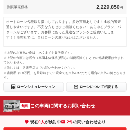
す。
2,229,850
割賦販売価格
円
無し
保証修理受
-
本保証の開始時からの走行距離が５００Ｋｍに満たない車両に生
付先
免責金
じたエンジン本体及びトランスミッションの交換又はオーバーホ
ロードサー
ールについて、本保証に基づき保証修理を行う責任を負わないも
オートローン各種取り扱いしております。多数実績ありです！比較的審査
-
ビスの有無
のとします。
通しやすいですよ。不安な方もぜひご相談ください！あらゆるプラン、パ
保証修理受
ターンがございます。お客様にあった最適なプランをご提案いたしま
グー保証サポートデスク
付先
す！！※弊社では、自社ローンの取り扱いはございません。
このパックの見積もり依頼（無料）
ロードサー
有り
ビスの有無
※上記のお支払い例は、あくまでも参考例です。
※上記の金額には税金（車両本体価格(税込)の消費税除く）とその他諸費用は含まれ
このパックの見積もり依頼（無料）
ておりません。
※詳しくは、各販売店までお問い合わせください。
※諸費用（9.9万円）を登録時までに現金でお支払いいただく場合の支払い例となりま
す。
ローンシミュレーション
ローンについて相談する
この車両に関するお問い合わせ
無料
現在
0
人
が検討中
2件
の問い合わせあり