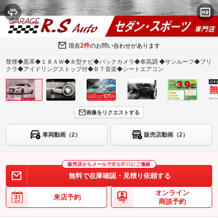
2件
現在
のお問い合わせがあります
禁煙◆黒革◆１８ＡＷ◆８型ナビ◆バックカメラ◆車高調 ◆サンルーフ◆プリ
クラ◆アイドリングストップ付◆ＢＴ音楽◆シートエアコン
画像をリクエストする
車両動画（2）
販売店動画（2）
販売店からメールで
最短即日
にご連絡
無料で在庫確認・見積り依頼する
オンライン
来店予約
商談予約