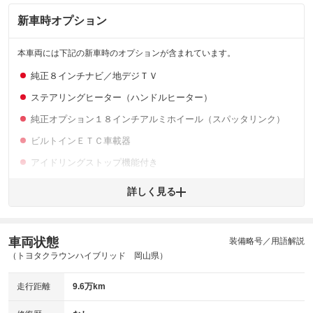
新車時オプション
拡大
1
/
6
本車両には下記の新車時のオプションが含まれています。
純正８インチナビ／地デジＴＶ
ステアリングヒーター（ハンドルヒーター）
※購入時は必ず現車をご確認下さい。
純正オプション１８インチアルミホイール（スパッタリンク）
ビルトインＥＴＣ車載器
アイドリングストップ機能付き
スマートキー／プッシュスタート
詳しく見る
レーダークルーズコントロール
ブラックレザーシート
車両状態
装備略号／用語解説
パワーシート（運転席／助手席）
（トヨタクラウンハイブリッド 岡山県）
シートエアコン（シートクーラー／シートヒーター）
走行距離
9.6万km
サンルーフ