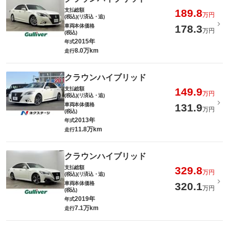
支払総額
189.8
万円
(税込)(リ済込・追)
車両本体価格
178.3
万円
(税込)
2015年
年式
8.0万km
走行
クラウンハイブリッド
支払総額
149.9
万円
(税込)(リ済込・追)
車両本体価格
131.9
万円
(税込)
2013年
年式
11.8万km
走行
クラウンハイブリッド
支払総額
329.8
万円
(税込)(リ済込・追)
車両本体価格
320.1
万円
(税込)
2019年
年式
7.1万km
走行