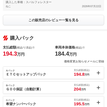
購入した車種：スバルフォレスター
ねこ
2026年07月22日
この販売店のレビュー一覧を見る
購入パック
支払総額
車両本体価格
(税込/リ済込)
(税込)
194.3
184.4
万円
万円
価格変更お知らせメールに登録
支払総額(税込)
Aパック
194.8
ＥＴＣセットアップパック
万円
内：オプシ
0.5
ョン価格
支払総額(税込)
Bパック
万円
204
(税込)
ＧＯＯ保証（自動計算）
万円
車両本体価
184.4
万円
内：オプシ
格
9.7
ョン価格
支払総額(税込)
Cパック
万円
195.5
(税込)
希望ナンバーパック
万円