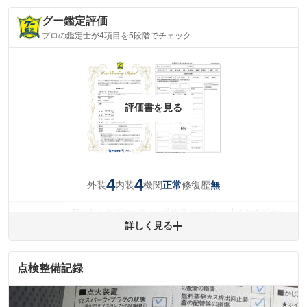
グー鑑定評価
プロの鑑定士が4項目を5段階でチェック
評価書を見る
4
4
外装
内装
機関
修復歴
正常
無
気になるキズやヘコミは補修済みですが、小さなキズやヘ
外装
コミが残っています。
詳しく見る
(車両外装)
キズ・へこみについて問い合わせる
内装
気になる汚れ等が、部分的にあります。
点検整備記録
(内装状態)
主要機関に不具合はありません。
機関