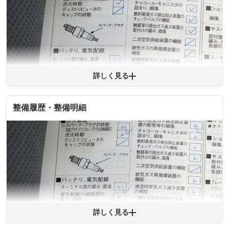
詳細は鑑定書をご確認ください。
修復歴
※グー鑑定は保証サービスではございません。購入時は必ず現車をご確認
下さい。
※実際にお渡しするコンディションチェックシートにつきましては、形式
および表示項目が異なる場合がございます。
※グー鑑定の評価はあくまでも記載している鑑定日の鑑定結果となりま
詳しく見る
す。車両情報等の詳細は各販売店へお問い合わせ下さい。
整備履歴・整備明細
拡大
1
/
6
※購入時は必ず現車をご確認下さい。
※整備記録簿はあくまでも記載している整備日の結果となります。車両情報等の
詳細は各販売店へお問い合わせ下さい。
詳しく見る