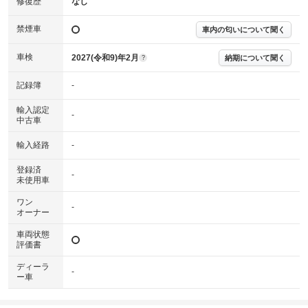
オートライト（ＡＵＴＯライト）
修復歴
なし
プリクラッシュセーフティブレーキ（衝突軽減ブレーキ）
禁煙車
車内の匂いについて聞く
革巻きハンドル（レザーステアリング）
車検
2027(令和9)年2月
納期について聞く
?
記録簿
-
輸入認定
-
中古車
輸入経路
-
登録済
-
未使用車
ワン
-
オーナー
車両状態
評価書
ディーラ
-
ー車