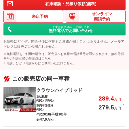
在庫確認・見積り依頼(無料)
オンライン
来店予約
商談予約
まずは在庫確認・見積り依頼
無料電話でお問い合わせ
お気軽にどうぞ。問合せ後に何度もご連絡が届くことはありません。メールア
ドレスは販売店に公開されません。
※無料電話をご利用の場合は、販売店へお客様の電話番号が通知されます。無料電話
番号ご利用の際の注意点は
こちら
IP電話、ひかり電話からはご利用いただけません。
この販売店の同一車種
クラウンハイブリッド
支払総額
289.4
万円
(税込)(リ済込)
車両本体価格
279.5
万円
(税込)
2018(平成30)年
年式
7.0万km
走行