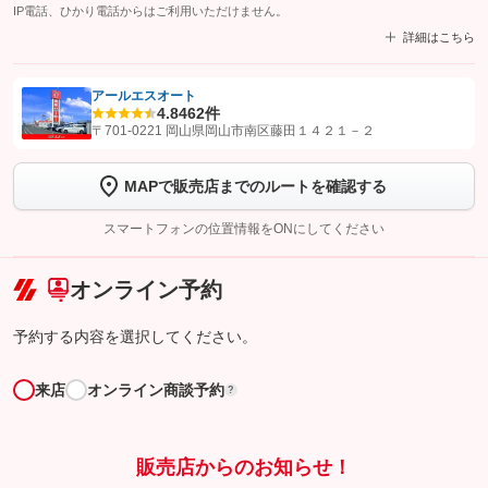
IP電話、ひかり電話からはご利用いただけません。
詳細はこちら
アールエスオート
4.8
462件
【STEP1】
認証画面でグーネットを友だち追加してから「許可する」ボタンを押
〒701-0221 岡山県岡山市南区藤田１４２１－２
します
MAPで販売店までのルートを確認する
【STEP2】
トーク画面で
ボタンをタップして問い合わせを
完了してください。
スマートフォンの位置情報をONにしてください
こちら
オンライン予約
予約する内容を選択してください。
来店
オンライン商談予約
?
販売店からのお知らせ！