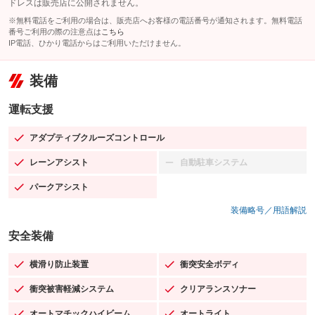
ドレスは販売店に公開されません。
※無料電話をご利用の場合は、販売店へお客様の電話番号が通知されます。無料電話
番号ご利用の際の注意点は
こちら
IP電話、ひかり電話からはご利用いただけません。
装備
運転支援
アダプティブクルーズコントロール
：装備あり
レーンアシスト
自動駐車システム
：装備あり
：装備なし
パークアシスト
：装備あり
装備略号／用語解説
安全装備
横滑り防止装置
衝突安全ボディ
：装備あり
：装備あり
衝突被害軽減システム
クリアランスソナー
：装備あり
：装備あり
オートマチックハイビーム
オートライト