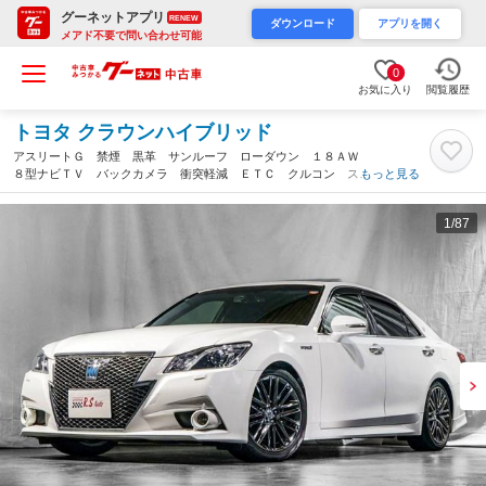
グーネットアプリ
RENEW
ダウンロード
アプリを開く
メアド不要で問い合わせ可能
0
お気に入り
閲覧履歴
トヨタ クラウンハイブリッド
アスリートＧ 禁煙 黒革 サンルーフ ローダウン １８ＡＷ
８型ナビＴＶ バックカメラ 衝突軽減 ＥＴＣ クルコン スマ
もっと見る
ートキー アイドリングストップ ＣＤ／ＤＶＤ ブルートゥー
ス シートエアコン ハンドルヒーター（岡山県）
1
/87