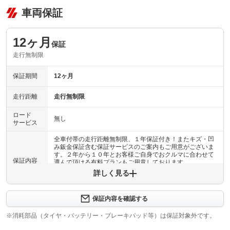
車両保証
12ヶ月
保証
走行無制限
保証期間
12ヶ月
走行距離
走行無制限
ロード
無し
サービス
全車付帯の走行距離無制限、１年保証付き！またキズ・凹
み鈑金保証含む保証サービスのご案内もご用意がございま
す。２年から１０年とお客様ご自身でおクルマに合わせて
保証内容
選んで頂ける有料プランもご用意しております。
詳しく見る
保証内容について問い合わせる
エンジンに限り１２カ月間保証致します。全国どこでも指
保証内容を確認する
定修理工場、ディーラー等で修理可能です！３カ月間は車
保証項目
体保証での返金キャンセルが可能です。なお、返金は車体
※消耗部品（タイヤ・バッテリー・ブレーキパッド等）は保証対象外です。
金額までと致します。☆加入実積率９６．３％☆