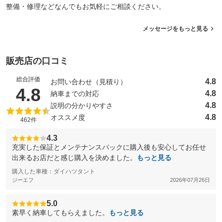
整備・修理などなんでもお気軽にご相談ください。
メッセージをもっと見る
販売店の口コミ
総合評価
4.8
お問い合わせ（見積り）
（5点満点中）
4.8
4.8
納車までの対応
4.8
説明の分かりやすさ
4.8
オススメ度
462件
4.3
充実した保証とメンテナンスパックに購入後も安心してお任せ
出来るお店だと感じ購入を決めました。
もっと見る
購入した車種：ダイハツタント
ジーエフ
2026年07月26日
5.0
素早く納車してもらえました。
もっと見る