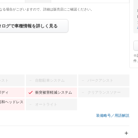
なる場合がございますので、詳細は販売店にご確認ください。
タログで車種情報を詳しく見る
※
件
シスト
自動駐車システム
パークアシスト
－
－
ボディ
衝突被害軽減システム
クリアランスソナー
－
緩和ヘッドレス
オートライト
－
装備略号／用語解説