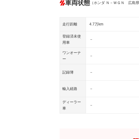
車両状態
（ホンダ Ｎ－ＷＧＮ 広島
走行距離
4.7万km
登録済未使
－
用車
ワンオーナ
－
ー
記録簿
－
輸入経路
－
ディーラー
－
車