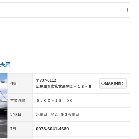
スライドドア
サンルーフ
－
－
Wエアコン
リフトアップ
－
－
TV：ワンセグ
パワーステアリング
パワーウィンドウ
アルミホイール：14イ
－ビジュアル
－
ンチ
ングストップ
ドライブレコーダー
USB入力端子
－
ハーフレザーシート
キーレス
－
クリーンディーゼル
センターデフロック
－
－
セノンライト)
ポータブルナビ
バックカメラ
－
央店
乗車
電動格納ミラー
－
スマートキー
ローダウン
－
〒737-0112
装備略号／用語解説
MAPを開く
住所
ート
3列シート
ベンチシート
－
広島県呉市広古新開２－１３－８
ップシート
オットマン
電動格納サードシート
－
－
営業時間
９：００～１８：００
スルー
後席モニター
電動リアゲート
－
－
定休日
水曜日・第2、第３火曜日
アコン
全周囲カメラ
サイドカメラ
－
－
0078-6041-4680
TEL
ペンション