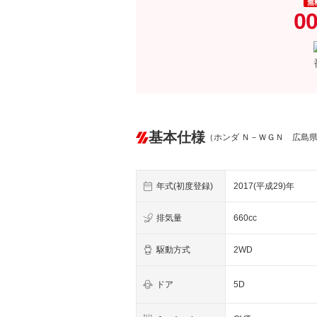
無
00
基本仕様
（ホンダ Ｎ－ＷＧＮ 広島
年式(初度登録)
2017(平成29)年
排気量
660cc
駆動方式
2WD
ドア
5D