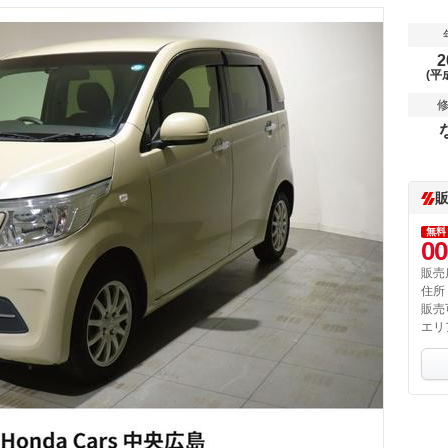
2
(平
無料
00
販売
住所
販売
エリ