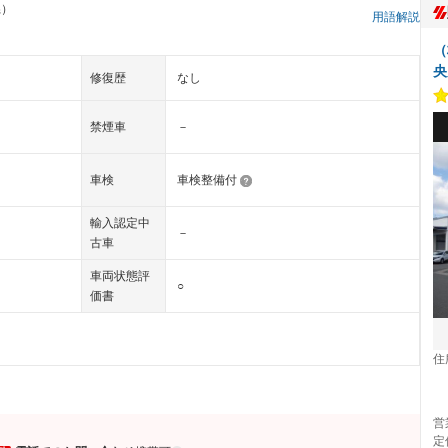
県）
用語解説
（
央
修復歴
なし
禁煙車
－
車検
車検整備付
輸入認定中
－
古車
車両状態評
○
価書
住
営
定