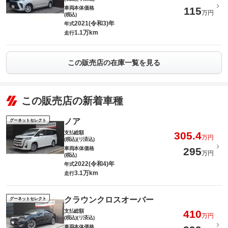
車両本体価格
115
万円
(税込)
2021(令和3)年
年式
1.1万km
走行
この販売店の在庫一覧を見る
この販売店の新着車種
ノア
グーネットセレクト
支払総額
305.4
万円
(税込)(リ済込)
車両本体価格
295
万円
(税込)
2022(令和4)年
年式
3.1万km
走行
クラウンクロスオーバー
グーネットセレクト
支払総額
410
万円
(税込)(リ済込)
車両本体価格