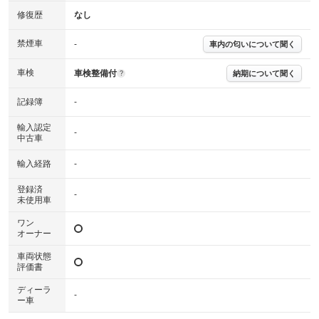
修復歴
なし
禁煙車
-
車内の匂いについて聞く
車検
車検整備付
納期について聞く
?
記録簿
-
輸入認定
-
中古車
輸入経路
-
登録済
-
未使用車
ワン
オーナー
車両状態
評価書
ディーラ
-
ー車