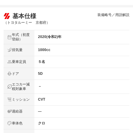
基本仕様
装備略号／用語解説
（トヨタルーミー 京都府）
年式（初度
2020(令和2)年
登録）
排気量
1000cc
乗車定員
５名
ドア
5D
エコカー減
－
税対象車
ミッション
CVT
過給器
―
車体色
クロ