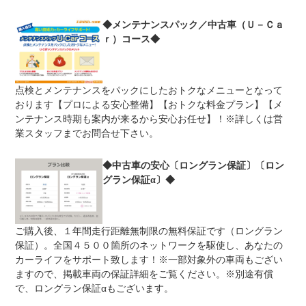
◆メンテナンスパック／中古車（Ｕ－Ｃａ
免責金
無し
ｒ）コース◆
保証修理
-
受付先
整備付 法定12ヶ月または法定24ヶ月点検整備付
点検とメンテナンスをパックにしたおトクなメニューとなって
法定整備
※車検なし・車検整備付の場合は法定24ヶ月点検整備付
※商用車は6ヶ月または12ヶ月点検整備付
おります【プロによる安心整備】【おトクな料金プラン】【メ
ンテナンス時期も案内が来るから安心お任せ】！※詳しくは営
法定整備
-
業スタッフまでお問合せ下さい。
について
◆中古車の安心〔ロングラン保証〕〔ロン
グラン保証α〕◆
ご購入後、１年間走行距離無制限の無料保証です（ロングラン
保証）。全国４５００箇所のネットワークを駆使し、あなたの
カーライフをサポート致します！※一部対象外の車両もござい
ますので、掲載車両の保証詳細をご覧ください。※別途有償
で、ロングラン保証αもございます。