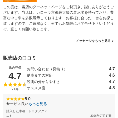
この度は、当店のグーネットページをご覧頂き、誠にありがとうご
ざいます。当店は、カローラ京都最大級の展示場を持っており、豊
富な中古車を多数展示しております！お客様に合った一台をお探し
致しますので、ご遠慮なく、何でもお気軽にお問合せ下さい！どう
ぞ、宜しくお願い致します。
メッセージをもっと見る
販売店の口コミ
総合評価
4.7
お問い合わせ（見積り）
（5点満点中）
4.7
4.6
納車までの対応
4.7
説明の分かりやすさ
4.8
オススメ度
21件
5.0
サービス良い
もっと見る
購入した車種：トヨタアクア
エト
2026年07月17日