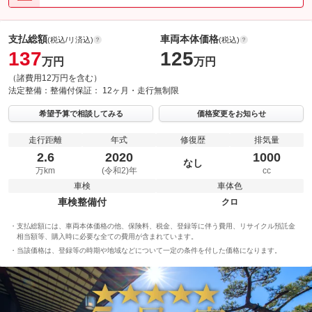
支払総額
車両本体価格
(税込/リ済込)
(税込)
137
125
万円
万円
（諸費用12万円を含む）
法定整備：
整備付
保証：
12ヶ月・走行無制限
希望予算で相談してみる
価格変更をお知らせ
走行距離
年式
修復歴
排気量
2.6
2020
1000
なし
万km
(令和2)年
cc
車検
車体色
車検整備付
クロ
支払総額には、車両本体価格の他、保険料、税金、登録等に伴う費用、リサイクル預託金
相当額等、購入時に必要な全ての費用が含まれています。
当該価格は、登録等の時期や地域などについて一定の条件を付した価格になります。