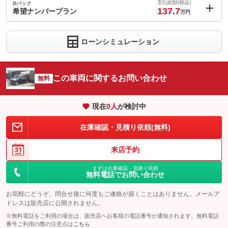
0.6
ョン価格
支払総額(税込)
Bパック
万円
137.7
(税込)
希望ナンバープラン
万円
車両本体価
125
万円
内：オプシ
格
0.7
ョン価格
万円
ローンシミュレーション
(税込)
車両本体価
125
万円
格
パック内容
この車両に関するお問い合わせ
無料
パック内容
備考
－
現在
0
人
が検討中
このパックの見積もり依頼（無料）
在庫確認・見積り依頼(無料)
備考
－
来店予約
このパックの見積もり依頼（無料）
まずは在庫確認・見積り依頼
無料電話でお問い合わせ
お気軽にどうぞ。問合せ後に何度もご連絡が届くことはありません。メールア
ドレスは販売店に公開されません。
※無料電話をご利用の場合は、販売店へお客様の電話番号が通知されます。無料電話
番号ご利用の際の注意点は
こちら