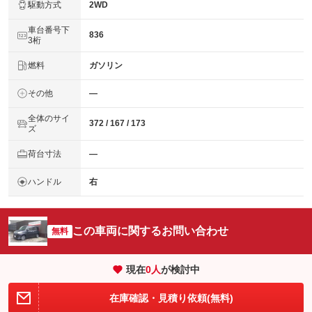
駆動方式
2WD
車台番号下
836
3桁
燃料
ガソリン
その他
―
全体のサイ
372 / 167 / 173
ズ
荷台寸法
―
ハンドル
右
この車両に関するお問い合わせ
無料
現在
0
人
が検討中
在庫確認・見積り依頼(無料)