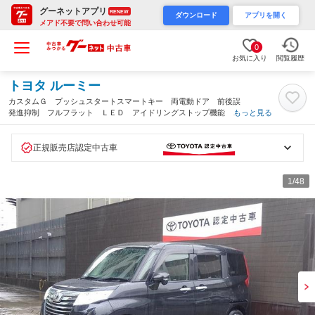
グーネットアプリ
RENEW
ダウンロード
アプリを開く
メアド不要で問い合わせ可能
0
お気に入り
閲覧履歴
トヨタ ルーミー
カスタムＧ プッシュスタートスマートキー 両電動ドア 前後誤
発進抑制 フルフラット ＬＥＤ アイドリングストップ機能 Ｂ
もっと見る
カメラ 横滑防止 イモビ クルーズコントロール ドラレコ付
ワンオーナ ＥＴＣ エアコン（京都府）
正規販売店認定中古車
1
/48