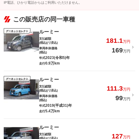
IP電話、ひかり電話からはご利用いただけません。
この販売店の同一車種
ルーミー
グーネットセレクト
支払総額
181.1
万円
(税込)(リ済込)
車両本体価格
169
万円
(税込)
2023(令和5)年
年式
0.9万km
走行
ルーミー
グーネットセレクト
支払総額
111.3
万円
(税込)(リ済込)
車両本体価格
99
万円
(税込)
2019(平成31)年
年式
5.4万km
走行
ルーミー
支払総額
127
万円
(税込)(リ済込)