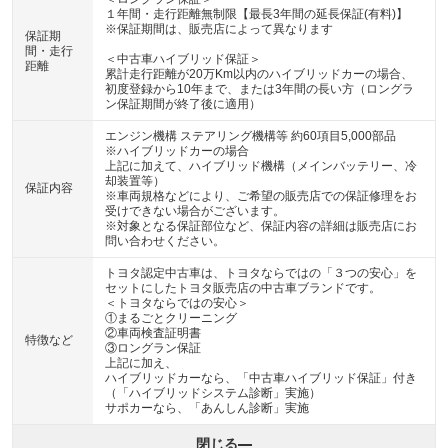
１年間・走行距離無制限【最長3年間の延長保証(有料)】
※保証期間は、販売店によって異なります
保証期
間・走行
＜中古車ハイブリッド保証＞
距離
累計走行距離が20万Km以内のハイブリッドカーの場合、
初度登録から10年まで、または3年間の長い方（ロングラ
ン保証期間が終了後に適用）
エンジン機構 ステアリング機構等 約60項目5,000部品
※ハイブリッドカーの場合
上記に加えて、ハイブリッド機構（メインバッテリー、冷
却装置等）
保証内容
※車両規格などにより、ご希望の販売店での保証修理をお
受けできない場合がございます。
※対象となる保証部位など、保証内容の詳細は販売店にお
問い合わせください。
トヨタ認定中古車は、トヨタならではの「３つの安心」を
セットにしたトヨタ販売店の中古車ブランドです。
＜トヨタならではの安心＞
①まるごとクリーニング
②車両検査証明書
特徴など
③ロングラン保証
上記に加え、
ハイブリッドカーなら、「中古車ハイブリッド保証」付き
（「ハイブリッドシステム診断」実施）
サポカーなら、「あんしん診断」実施
閉じる