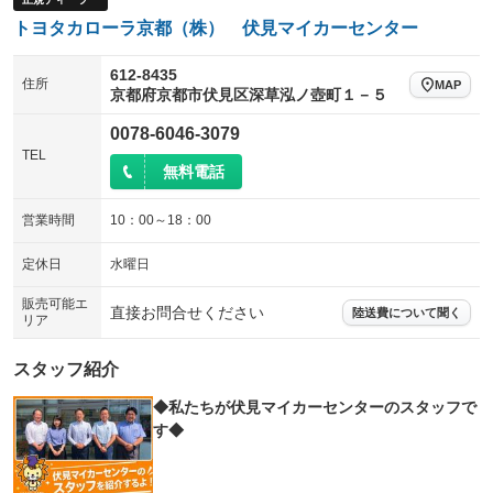
トヨタカローラ京都（株） 伏見マイカーセンター
612-8435
住所
MAP
京都府京都市伏見区深草泓ノ壺町１－５
0078-6046-3079
TEL
無料電話
営業時間
10：00～18：00
定休日
水曜日
販売可能エ
直接お問合せください
陸送費について聞く
リア
スタッフ紹介
◆私たちが伏見マイカーセンターのスタッフで
す◆