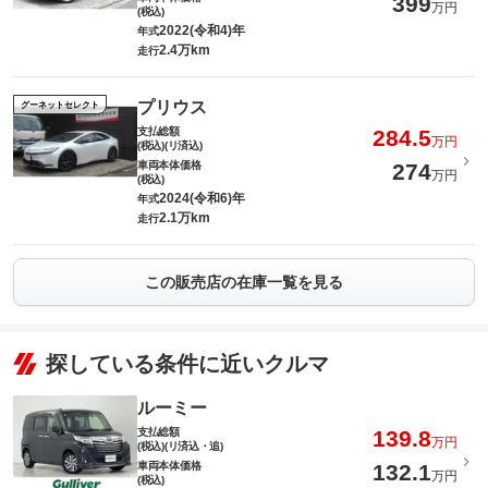
399
万円
(税込)
2022(令和4)年
年式
2.4万km
走行
プリウス
グーネットセレクト
支払総額
284.5
万円
(税込)(リ済込)
車両本体価格
274
万円
(税込)
2024(令和6)年
年式
2.1万km
走行
この販売店の在庫一覧を見る
探している条件に近いクルマ
ルーミー
支払総額
139.8
万円
(税込)(リ済込・追)
車両本体価格
132.1
万円
(税込)