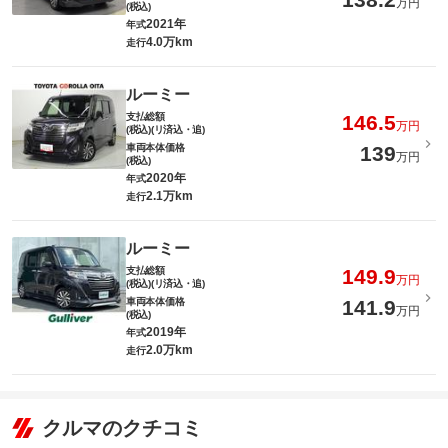
万円
(税込)
2021年
年式
4.0万km
走行
ルーミー
支払総額
146.5
万円
(税込)(リ済込・追)
車両本体価格
139
万円
(税込)
2020年
年式
2.1万km
走行
ルーミー
支払総額
149.9
万円
(税込)(リ済込・追)
車両本体価格
141.9
万円
(税込)
2019年
年式
2.0万km
走行
クルマのクチコミ