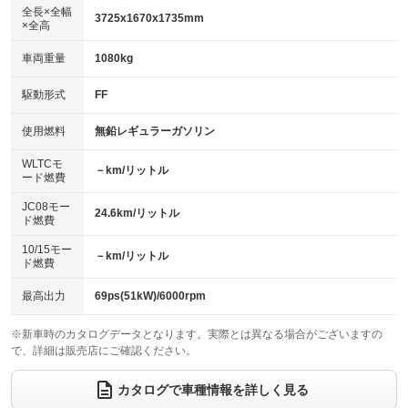
：装備なし
アルミホイール：アルミホイール
全長×全幅
：装備あり
3725x1670x1735mm
×全高
パワーウィンドウ
盗難防止システム
：装備あり
：装備あり
革シート
ハーフレザーシート
：装備なし
：装備なし
車両重量
1080kg
アイドリングストップ
ドライブレコーダー
：装備あり
：装備あり
キーレス
LEDヘッドランプ
：装備あり
：装備あり
USB入力端子
Bluetooth接続
駆動形式
FF
：装備なし
：装備なし
HID(キセノンライト)
ポータブルナビ
：装備なし
：装備なし
100V電源
クリーンディーゼル
使用燃料
無鉛レギュラーガソリン
：装備なし
：装備なし
バックカメラ
ETC
：装備あり
：装備あり
センターデフロック
：装備なし
WLTCモ
エアロ
スマートキー
－km/リットル
：装備なし
：装備あり
ード燃費
レンタカーアップ
展示・試乗車
：装備なし
：装備なし
ローダウン
ランフラットタイヤ
：装備なし
：装備なし
JC08モー
24.6km/リットル
ド燃費
電動格納ミラー
：装備なし
パワーシート
3列シート
：装備なし
：装備なし
10/15モー
装備略号／用語解説
－km/リットル
ド燃費
ベンチシート
フルフラットシート
：装備なし
：装備あり
チップアップシート
オットマン
最高出力
69ps(51kW)/6000rpm
：装備なし
：装備なし
電動格納サードシート
シートヒーター
：装備なし
：装備なし
※新車時のカタログデータとなります。実際とは異なる場合がございますの
で、詳細は販売店にご確認ください。
ウォークスルー
後席モニター
：装備なし
：装備なし
カタログで車種情報を詳しく見る
電動リアゲート
フロントカメラ
：装備なし
：装備なし