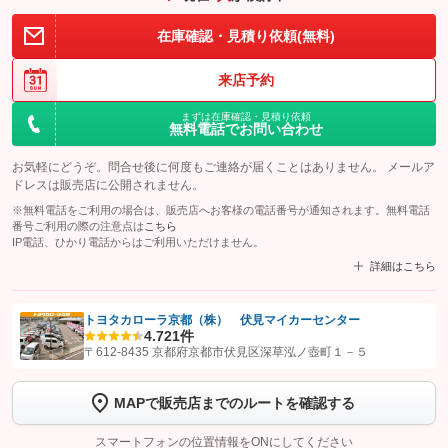
在庫確認・見積り依頼(無料)
来店予約
まずは在庫確認・見積り依頼
無料電話でお問い合わせ
お気軽にどうぞ。問合せ後に何度もご連絡が届くことはありません。 メールア
ドレスは販売店に公開されません。
※無料電話をご利用の場合は、販売店へお客様の電話番号が通知されます。無料電話
番号ご利用の際の注意点は
こちら
IP電話、ひかり電話からはご利用いただけません。
詳細はこちら
トヨタカローラ京都（株） 伏見マイカーセンター
4.7
21件
【STEP1】
認証画面でグーネットを友だち追加してから「許可する」ボタンを押
〒612-8435 京都府京都市伏見区深草泓ノ壺町１－５
します
MAPで販売店までのルートを確認する
【STEP2】
トーク画面で
ボタンをタップして問い合わせを
完了してください。
スマートフォンの位置情報をONにしてください