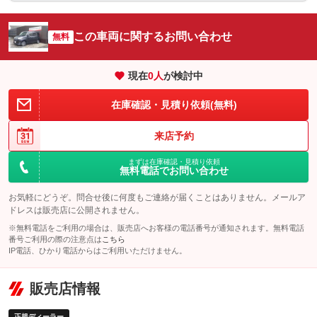
シートエアコン
全周囲カメラ
：装備なし
：装備なし
この車両に関するお問い合わせ
サイドカメラ
無料
ルーフレール
：装備なし
：装備なし
エアサスペンション
ヘッドライトウォッシャー
：装備なし
：装備なし
現在
0
人
が検討中
装備略号／用語解説
在庫確認・見積り依頼(無料)
来店予約
まずは在庫確認・見積り依頼
無料電話でお問い合わせ
お気軽にどうぞ。問合せ後に何度もご連絡が届くことはありません。メールア
ドレスは販売店に公開されません。
※無料電話をご利用の場合は、販売店へお客様の電話番号が通知されます。無料電話
番号ご利用の際の注意点は
こちら
IP電話、ひかり電話からはご利用いただけません。
販売店情報
正規ディーラー