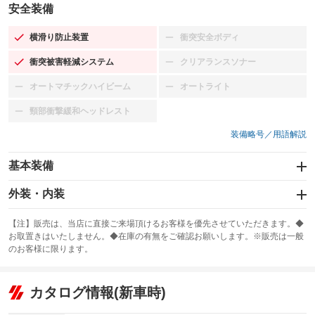
安全装備
横滑り防止装置
衝突安全ボディ
：装備あり
：装備なし
衝突被害軽減システム
クリアランスソナー
：装備あり
：装備なし
オートマチックハイビーム
オートライト
：装備なし
：装備なし
頸部衝撃緩和ヘッドレスト
：装備なし
装備略号／用語解説
基本装備
エアバッグ：運転席/助手席
外装・内装
：装備あり
スライドドア：両面電動
カーナビ：メモリーナビ他
：装備あり
：装備あり
【注】販売は、当店に直接ご来場頂けるお客様を優先させていただきます。◆
お取置きはいたしません。◆在庫の有無をご確認お願いします。※販売は一般
サンルーフ
ABS
TV：ワンセグ
：装備なし
：装備あり
：装備あり
のお客様に限ります。
エアコン
Wエアコン
オーディオ：CDまたはCDチェンジャー／ミュージックプレイヤー接続
：装備あり
：装備なし
：装備あり
可
リフトアップ
パワーステアリング
カタログ情報(新車時)
：装備なし
：装備あり
ビジュアル
：装備なし
ダウンヒルアシストコントロール