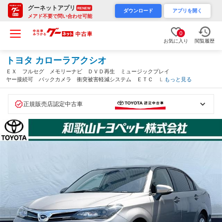
グーネットアプリ
RENEW
ダウンロード
アプリを開く
メアド不要で問い合わせ可能
0
お気に入り
閲覧履歴
トヨタ カローラアクシオ
ＥＸ フルセグ メモリーナビ ＤＶＤ再生 ミュージックプレイ
ヤー接続可 バックカメラ 衝突被害軽減システム ＥＴＣ ＬＥ
もっと見る
Ｄヘッドランプ ワンオーナー 記録簿 アイドリングストップ
（和歌山県）
正規販売店認定中古車