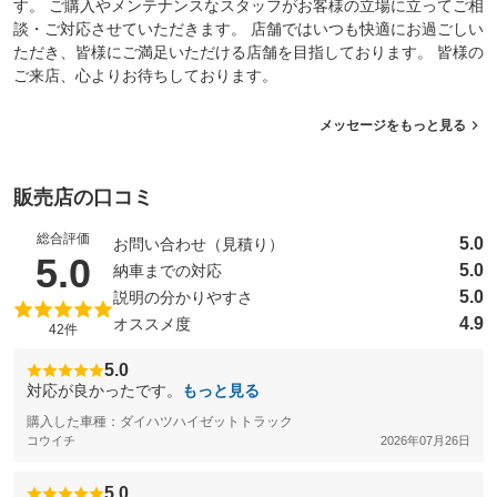
す。 ご購入やメンテナンスなスタッフがお客様の立場に立ってご相
談・ご対応させていただきます。 店舗ではいつも快適にお過ごしい
ただき、皆様にご満足いただける店舗を目指しております。 皆様の
ご来店、心よりお待ちしております。
メッセージをもっと見る
販売店の口コミ
総合評価
5.0
お問い合わせ（見積り）
（5点満点中）
5.0
5.0
納車までの対応
5.0
説明の分かりやすさ
4.9
オススメ度
42件
5.0
対応が良かったです。
もっと見る
購入した車種：ダイハツハイゼットトラック
コウイチ
2026年07月26日
5.0