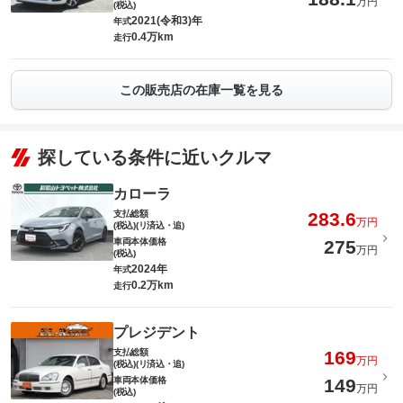
万円
(税込)
2021(令和3)年
年式
0.4万km
走行
この販売店の在庫一覧を見る
探している条件に近いクルマ
カローラ
支払総額
283.6
万円
(税込)(リ済込・追)
車両本体価格
275
万円
(税込)
2024年
年式
0.2万km
走行
プレジデント
支払総額
169
万円
(税込)(リ済込・追)
車両本体価格
149
万円
(税込)