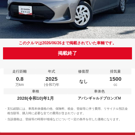
このクルマは2026/06/26まで掲載されていた車輛です。
掲載終了
走行距離
年式
修復歴
排気量
0.8
2025
1500
なし
万km
(令和7)年
cc
車検
車体色
2028(令和10)年1月
アバンギャルドブロンズＭ
支払総額には、車両本体価格の他、保険料、税金、登録等に伴う費用、リサイクル預託金
相当額等、購入時に必要な全ての費用が含まれています。
当該価格は、登録等の時期や地域などについて一定の条件を付した価格になります。