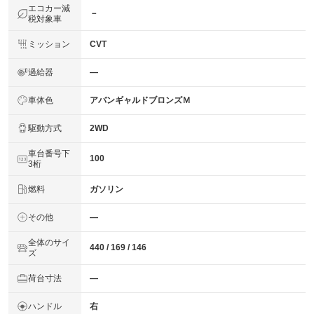
エコカー減
－
税対象車
ミッション
CVT
過給器
―
車体色
アバンギャルドブロンズＭ
駆動方式
2WD
車台番号下
100
3桁
燃料
ガソリン
その他
―
全体のサイ
440 / 169 / 146
ズ
荷台寸法
―
ハンドル
右