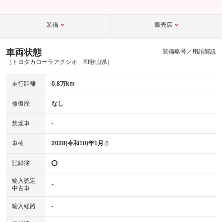
装備
販売店
車両状態
装備略号／用語解説
（トヨタカローラアクシオ 和歌山県）
走行距離
0.8万km
修復歴
なし
禁煙車
-
車検
2028(令和10)年1月
?
記録簿
輸入認定
-
中古車
輸入経路
-