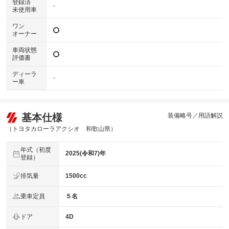
登録済
-
未使用車
ワン
オーナー
車両状態
評価書
ディーラ
-
ー車
基本仕様
装備略号／用語解説
（トヨタカローラアクシオ 和歌山県）
年式（初度
2025(令和7)年
登録）
排気量
1500cc
乗車定員
５名
ドア
4D