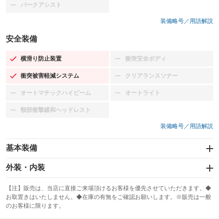
パークアシスト
：装備なし
装備略号／用語解説
安全装備
横滑り防止装置
衝突安全ボディ
：装備あり
：装備なし
衝突被害軽減システム
クリアランスソナー
：装備あり
：装備なし
オートマチックハイビーム
オートライト
：装備なし
：装備なし
頸部衝撃緩和ヘッドレスト
：装備なし
装備略号／用語解説
基本装備
エアバッグ：運転席/助手席/サイド
外装・内装
：装備あり
スライドドア
カーナビ：メモリーナビ他
：装備なし
：装備あり
【注】販売は、当店に直接ご来場頂けるお客様を優先させていただきます。◆
お取置きはいたしません。◆在庫の有無をご確認お願いします。※販売は一般
サンルーフ
ABS
TV：フルセグ
：装備なし
：装備あり
：装備あり
のお客様に限ります。
エアコン
Wエアコン
オーディオ：CDまたはCDチェンジャー／ミュージックプレイヤー接続