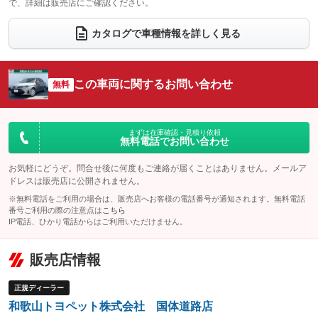
で、詳細は販売店にご確認ください。
ウォークスルー
後席モニター
：装備なし
：装備なし
カタログで車種情報を詳しく見る
電動リアゲート
フロントカメラ
：装備なし
：装備なし
シートエアコン
全周囲カメラ
：装備なし
：装備なし
この車両に関するお問い合わせ
サイドカメラ
無料
ルーフレール
：装備なし
：装備なし
エアサスペンション
ヘッドライトウォッシャー
：装備なし
：装備なし
装備略号／用語解説
まずは在庫確認・見積り依頼
無料電話でお問い合わせ
お気軽にどうぞ。問合せ後に何度もご連絡が届くことはありません。メールア
ドレスは販売店に公開されません。
※無料電話をご利用の場合は、販売店へお客様の電話番号が通知されます。無料電話
番号ご利用の際の注意点は
こちら
IP電話、ひかり電話からはご利用いただけません。
販売店情報
正規ディーラー
和歌山トヨペット株式会社 国体道路店