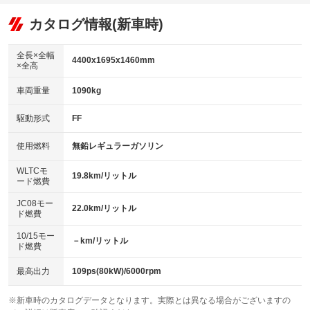
：装備あり
：装備なし
：装備あり
可
リフトアップ
パワーステアリング
カタログ情報(新車時)
：装備なし
：装備あり
ビジュアル：-／DVD再生
：装備あり
ダウンヒルアシストコントロール
：装備なし
アルミホイール
全長×全幅
：装備なし
4400x1695x1460mm
×全高
パワーウィンドウ
盗難防止システム
：装備あり
：装備あり
革シート
ハーフレザーシート
：装備なし
：装備なし
車両重量
1090kg
アイドリングストップ
ドライブレコーダー
：装備あり
：装備なし
キーレス
LEDヘッドランプ
：装備あり
：装備あり
USB入力端子
Bluetooth接続
駆動形式
FF
：装備なし
：装備なし
HID(キセノンライト)
ポータブルナビ
：装備なし
：装備なし
100V電源
クリーンディーゼル
使用燃料
無鉛レギュラーガソリン
：装備なし
：装備なし
バックカメラ
ETC
：装備あり
：装備あり
センターデフロック
：装備なし
WLTCモ
エアロ
スマートキー
19.8km/リットル
：装備なし
：装備あり
ード燃費
レンタカーアップ
展示・試乗車
：装備なし
：装備なし
ローダウン
ランフラットタイヤ
：装備なし
：装備なし
JC08モー
22.0km/リットル
ド燃費
電動格納ミラー
：装備なし
パワーシート
3列シート
：装備なし
：装備なし
10/15モー
装備略号／用語解説
－km/リットル
ド燃費
ベンチシート
フルフラットシート
：装備なし
：装備なし
チップアップシート
オットマン
最高出力
109ps(80kW)/6000rpm
：装備なし
：装備なし
電動格納サードシート
シートヒーター
：装備なし
：装備なし
※新車時のカタログデータとなります。実際とは異なる場合がございますの