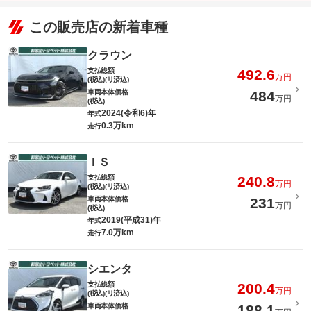
この販売店の新着車種
クラウン
支払総額
492.6
万円
(税込)(リ済込)
車両本体価格
484
万円
(税込)
2024(令和6)年
年式
0.3万km
走行
ＩＳ
支払総額
240.8
万円
(税込)(リ済込)
車両本体価格
231
万円
(税込)
2019(平成31)年
年式
7.0万km
走行
シエンタ
支払総額
200.4
万円
(税込)(リ済込)
車両本体価格
188.1