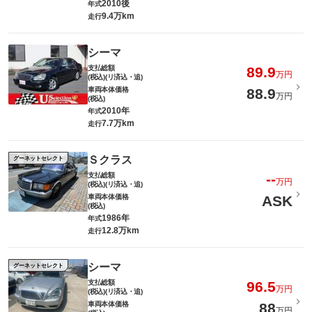
2010後
年式
9.4万km
走行
シーマ
支払総額
89.9
万円
(税込)(リ済込・追)
車両本体価格
88.9
万円
(税込)
2010年
年式
7.7万km
走行
Ｓクラス
グーネットセレクト
支払総額
--
万円
(税込)(リ済込・追)
車両本体価格
ASK
(税込)
1986年
年式
12.8万km
走行
シーマ
グーネットセレクト
支払総額
96.5
万円
(税込)(リ済込・追)
車両本体価格
88
万円