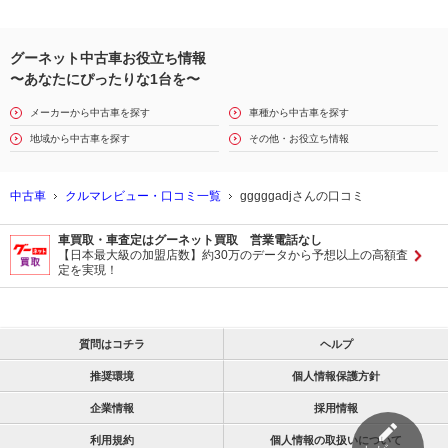
グーネット中古車お役立ち情報
〜あなたにぴったりな1台を〜
メーカーから中古車を探す
車種から中古車を探す
地域から中古車を探す
その他・お役立ち情報
中古車
クルマレビュー・口コミ一覧
gggggadjさんの口コミ
車買取・車査定はグーネット買取 営業電話なし
【日本最大級の加盟店数】約30万のデータから予想以上の高額査
定を実現！
質問はコチラ
ヘルプ
推奨環境
個人情報保護方針
企業情報
採用情報
利用規約
個人情報の取扱いについて