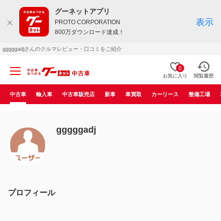
グーネットアプリ
表示
PROTO CORPORATION
800万ダウンロード達成！
gggggadjさんのクルマレビュー・口コミをご紹介
0
お気に入り
閲覧履歴
中古車
輸入車
中古車販売店
新車
車買取
カーリース
整備工場
gggggadj
プロフィール