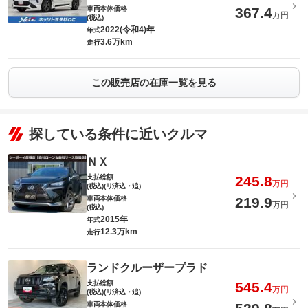
車両本体価格
367.4
万円
(税込)
2022(令和4)年
年式
3.6万km
走行
この販売店の在庫一覧を見る
探している条件に近いクルマ
ＮＸ
支払総額
245.8
万円
(税込)(リ済込・追)
車両本体価格
219.9
万円
(税込)
2015年
年式
12.3万km
走行
ランドクルーザープラド
支払総額
545.4
万円
(税込)(リ済込・追)
車両本体価格