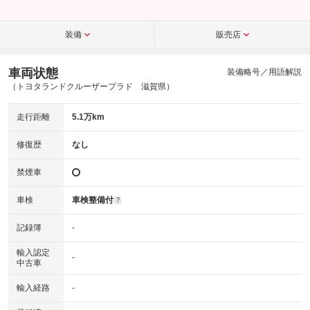
装備
販売店
車両状態
装備略号／用語解説
（トヨタランドクルーザープラド 滋賀県）
走行距離
5.1万km
修復歴
なし
禁煙車
車検
車検整備付
?
記録簿
-
輸入認定
-
中古車
輸入経路
-