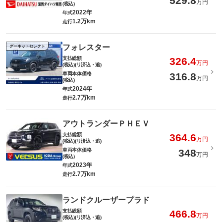
529.8
万円
(税込)
2022年
年式
1.2万km
走行
フォレスター
グーネットセレクト
支払総額
326.4
万円
(税込)(リ済込・追)
車両本体価格
316.8
万円
(税込)
2024年
年式
2.7万km
走行
アウトランダーＰＨＥＶ
支払総額
364.6
万円
(税込)(リ済込・追)
車両本体価格
348
万円
(税込)
2023年
年式
2.7万km
走行
ランドクルーザープラド
支払総額
466.8
万円
(税込)(リ済込・追)