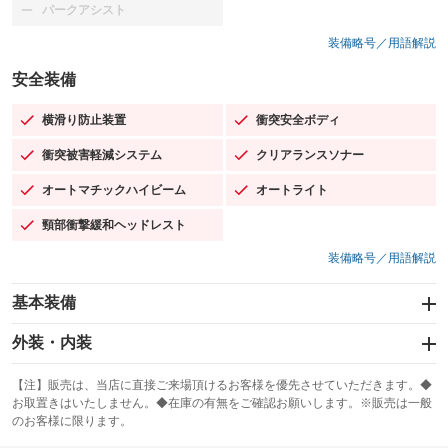
パークアシスト
：装備なし
装備略号／用語解説
安全装備
横滑り防止装置
衝突安全ボディ
：装備あり
：装備あり
衝突被害軽減システム
クリアランスソナー
：装備あり
：装備あり
オートマチックハイビーム
オートライト
：装備あり
：装備あり
頸部衝撃緩和ヘッドレスト
：装備あり
装備略号／用語解説
基本装備
エアバッグ：運転席/助手席/サイド
外装・内装
：装備あり
スライドドア
カーナビ：メモリーナビ他
：装備なし
：装備あり
【注】販売は、当店に直接ご来場頂けるお客様を優先させていただきます。◆
お取置きはいたしません。◆在庫の有無をご確認お願いします。※販売は一般
サンルーフ
ABS
TV：フルセグ
：装備あり
：装備あり
：装備あり
のお客様に限ります。
エアコン
Wエアコン
オーディオ：CDまたはCDチェンジャー／ミュージックプレイヤー接続