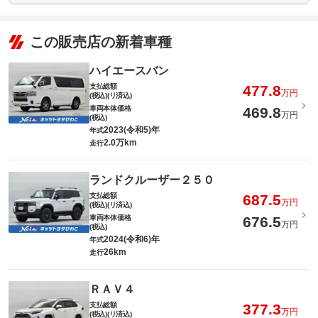
この販売店の新着車種
ハイエースバン
支払総額
477.8
万円
(税込)(リ済込)
車両本体価格
469.8
万円
(税込)
2023(令和5)年
年式
2.0万km
走行
ランドクルーザー２５０
支払総額
687.5
万円
(税込)(リ済込)
車両本体価格
676.5
万円
(税込)
2024(令和6)年
年式
26km
走行
ＲＡＶ４
支払総額
377.3
万円
(税込)(リ済込)