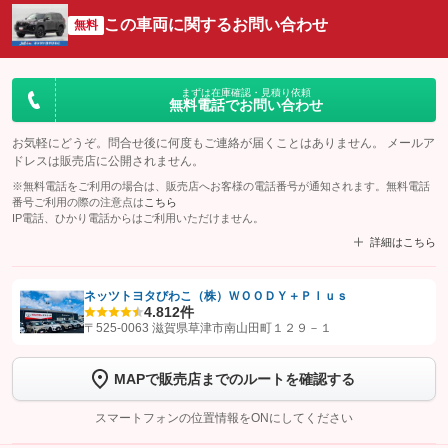
この車両に関するお問い合わせ
無料
まずは在庫確認・見積り依頼
無料電話でお問い合わせ
お気軽にどうぞ。問合せ後に何度もご連絡が届くことはありません。 メールア
ドレスは販売店に公開されません。
※無料電話をご利用の場合は、販売店へお客様の電話番号が通知されます。無料電話
番号ご利用の際の注意点は
こちら
IP電話、ひかり電話からはご利用いただけません。
詳細はこちら
ネッツトヨタびわこ（株）ＷＯＯＤＹ＋Ｐｌｕｓ
4.8
12件
【STEP1】
認証画面でグーネットを友だち追加してから「許可する」ボタンを押
〒525-0063 滋賀県草津市南山田町１２９－１
します
MAPで販売店までのルートを確認する
【STEP2】
トーク画面で
ボタンをタップして問い合わせを
完了してください。
スマートフォンの位置情報をONにしてください
こちら