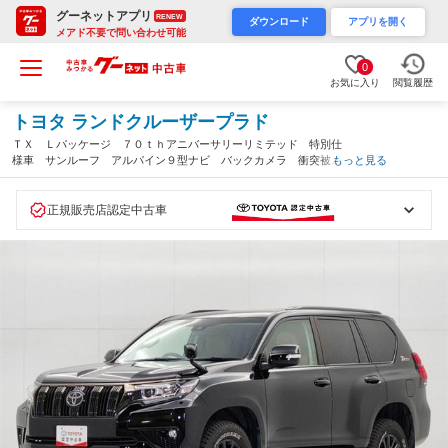
グーネットアプリ
RENEW
ダウンロード
アプリを開く
メアド不要で問い合わせ可能
0
お気に入り
閲覧履歴
トヨタ ランドクルーザープラド
ＴＸ Ｌパッケージ ７０ｔｈアニバーサリーリミテッド 特別仕
様車 サンルーフ アルパイン９型ナビ バックカメラ 衝突被害
もっと見る
軽減システム ＡＣＣ ＡＨＢ 専用レザーシート ＥＴＣ ＬＥ
Ｄヘッドランプ クリアランスソナー シートヒーター エアーシ
ート（滋賀県）
正規販売店認定中古車