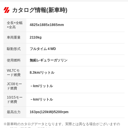
：装備あり
：装備なし
：装備あり
可／ミュージックサーバー
リフトアップ
パワーステアリング
カタログ情報(新車時)
：装備なし
：装備あり
ビジュアル：-／DVD再生
：装備あり
ダウンヒルアシストコントロール
：装備なし
アルミホイール：18インチ
全長×全幅
：装備あり
4825x1885x1865mm
×全高
パワーウィンドウ
盗難防止システム
：装備あり
：装備あり
革シート
ハーフレザーシート
：装備あり
：装備なし
車両重量
2110kg
アイドリングストップ
ドライブレコーダー
：装備なし
：装備なし
キーレス
LEDヘッドランプ
：装備あり
：装備あり
USB入力端子
Bluetooth接続
駆動形式
フルタイム４WD
：装備あり
：装備あり
HID(キセノンライト)
ポータブルナビ
：装備なし
：装備なし
100V電源
クリーンディーゼル
使用燃料
無鉛レギュラーガソリン
：装備なし
：装備なし
バックカメラ
ETC
：装備あり
：装備あり
センターデフロック
：装備あり
WLTCモ
エアロ
スマートキー
8.3km/リットル
：装備なし
：装備あり
ード燃費
レンタカーアップ
展示・試乗車
：装備なし
：装備なし
ローダウン
ランフラットタイヤ
：装備なし
：装備なし
JC08モー
－km/リットル
ド燃費
電動格納ミラー
：装備あり
パワーシート
3列シート
：装備あり
：装備あり
10/15モー
装備略号／用語解説
－km/リットル
ド燃費
ベンチシート
フルフラットシート
：装備なし
：装備なし
チップアップシート
オットマン
最高出力
163ps(120kW)/5200rpm
：装備なし
：装備なし
電動格納サードシート
シートヒーター
：装備なし
：装備あり
※新車時のカタログデータとなります。実際とは異なる場合がございますの