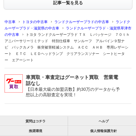
記事一覧を見る
中古車
トヨタの中古車
ランドクルーザープラドの中古車
ランドク
ルーザープラド・滋賀県の中古車
ランドクルーザープラド・滋賀県草津市
の中古車
トヨタ ランドクルーザープラド ＴＸ Ｌパッケージ ７０ｔｈ
アニバーサリーリミテッド 特別仕様車 サンルーフ アルパイン９型ナ
ビ バックカメラ 衝突被害軽減システム ＡＣＣ ＡＨＢ 専用レザーシ
ート ＥＴＣ ＬＥＤヘッドランプ クリアランスソナー シートヒータ
ー エアーシート
車買取・車査定はグーネット買取 営業電
話なし
【日本最大級の加盟店数】約30万のデータから予
想以上の高額査定を実現！
質問はコチラ
ヘルプ
推奨環境
個人情報保護方針