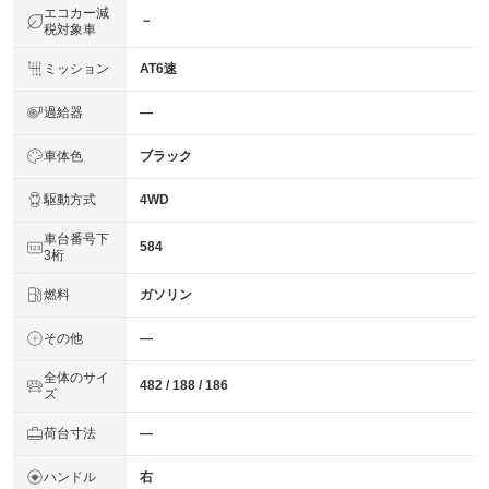
エコカー減
－
税対象車
ミッション
AT6速
過給器
―
車体色
ブラック
駆動方式
4WD
車台番号下
584
3桁
燃料
ガソリン
その他
―
全体のサイ
482 / 188 / 186
ズ
荷台寸法
―
ハンドル
右