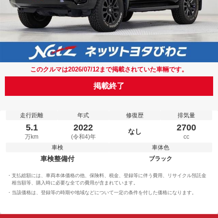
このクルマは2026/07/12まで掲載されていた車輛です。
掲載終了
走行距離
年式
修復歴
排気量
5.1
2022
2700
なし
万km
(令和4)年
cc
車検
車体色
車検整備付
ブラック
支払総額には、車両本体価格の他、保険料、税金、登録等に伴う費用、リサイクル預託金
相当額等、購入時に必要な全ての費用が含まれています。
当該価格は、登録等の時期や地域などについて一定の条件を付した価格になります。