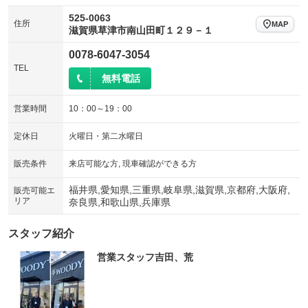
525-0063
住所
MAP
滋賀県草津市南山田町１２９－１
0078-6047-3054
TEL
無料電話
営業時間
10：00～19：00
定休日
火曜日・第二水曜日
販売条件
来店可能な方, 現車確認ができる方
福井県,愛知県,三重県,岐阜県,滋賀県,京都府,大阪府,
販売可能エ
リア
奈良県,和歌山県,兵庫県
スタッフ紹介
営業スタッフ吉田、荒