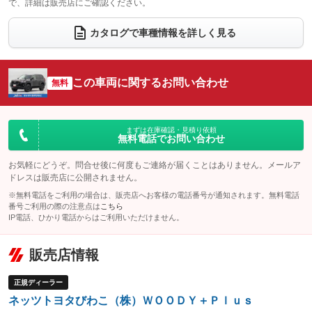
で、詳細は販売店にご確認ください。
ウォークスルー
後席モニター
：装備なし
：装備なし
カタログで車種情報を詳しく見る
電動リアゲート
フロントカメラ
：装備なし
：装備なし
シートエアコン
全周囲カメラ
：装備あり
：装備なし
この車両に関するお問い合わせ
サイドカメラ
無料
ルーフレール
：装備なし
：装備なし
エアサスペンション
ヘッドライトウォッシャー
：装備なし
：装備あり
装備略号／用語解説
まずは在庫確認・見積り依頼
無料電話でお問い合わせ
お気軽にどうぞ。問合せ後に何度もご連絡が届くことはありません。メールア
ドレスは販売店に公開されません。
※無料電話をご利用の場合は、販売店へお客様の電話番号が通知されます。無料電話
番号ご利用の際の注意点は
こちら
IP電話、ひかり電話からはご利用いただけません。
販売店情報
正規ディーラー
ネッツトヨタびわこ（株）ＷＯＯＤＹ＋Ｐｌｕｓ