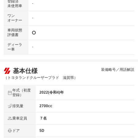
登録済
-
未使用車
ワン
-
オーナー
車両状態
評価書
ディーラ
-
ー車
基本仕様
装備略号／用語解説
（トヨタランドクルーザープラド 滋賀県）
年式（初度
2022(令和4)年
登録）
排気量
2700cc
乗車定員
７名
ドア
5D