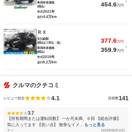
車両本体価格
454.6
万円
(税込)
2021年
年式
4.4万km
走行
ＲＸ
支払総額
377.6
万円
(税込)(リ済込・追)
車両本体価格
359.9
万円
(税込)
2019年
年式
6.2万km
走行
クルマのクチコミ
4.1
141
レビュー総合
投稿数
3.7
【所有期間または運転回数】 一か月未満、６回 【総合評価】
気に入ってます 【良い点】 無骨なイメ...
もっと見る
ティ
2015年05月12日