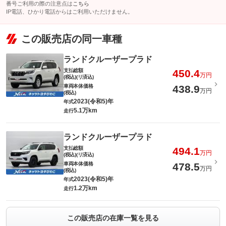
番号ご利用の際の注意点は
こちら
IP電話、ひかり電話からはご利用いただけません。
この販売店の同一車種
ランドクルーザープラド
支払総額
450.4
万円
(税込)(リ済込)
車両本体価格
438.9
万円
(税込)
2023(令和5)年
年式
5.1万km
走行
ランドクルーザープラド
支払総額
494.1
万円
(税込)(リ済込)
車両本体価格
478.5
万円
(税込)
2023(令和5)年
年式
1.2万km
走行
この販売店の在庫一覧を見る