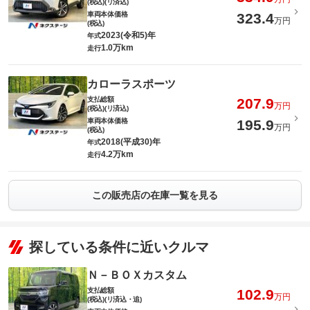
(税込)(リ済込)
車両本体価格
323.4
万円
(税込)
2023(令和5)年
年式
1.0万km
走行
カローラスポーツ
支払総額
207.9
万円
(税込)(リ済込)
車両本体価格
195.9
万円
(税込)
2018(平成30)年
年式
4.2万km
走行
この販売店の在庫一覧を見る
探している条件に近いクルマ
Ｎ－ＢＯＸカスタム
支払総額
102.9
万円
(税込)(リ済込・追)