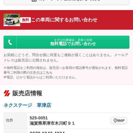
：装備なし
：装備なし
シートエアコン
全周囲カメラ
：装備なし
：装備なし
この車両に関するお問い合わせ
サイドカメラ
無料
ルーフレール
：装備なし
：装備なし
エアサスペンション
ヘッドライトウォッシャー
：装備なし
：装備なし
装備略号／用語解説
まずは在庫確認・見積り依頼
無料電話でお問い合わせ
お気軽にどうぞ。問合せ後に何度もご連絡が届くことはありません。メールア
ドレスは販売店に公開されません。
※無料電話をご利用の場合は、販売店へお客様の電話番号が通知されます。無料電話
番号ご利用の際の注意点は
こちら
IP電話、ひかり電話からはご利用いただけません。
販売店情報
ネクステージ 草津店
525-0051
住所
MAP
滋賀県草津市木川町９１