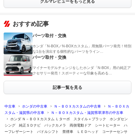
クルマレビューをもっと見る
おすすめ記事
パーツ取付・交換
ホンダ「N-BOX／N-BOXカスタム」用無限パーツ発売！特別
な1台を演出する個性的なパーツをライン…
パーツ取付・交換
マイナーモデルチェンジをしたホンダ「N-BOX」用の純正ア
クセサリー発売！スポーティーな印象を高める…
記事一覧を見る
中古車
ホンダの中古車
Ｎ－ＢＯＸカスタムの中古車
Ｎ－ＢＯＸカ
スタム・滋賀県の中古車
Ｎ－ＢＯＸカスタム・滋賀県草津市の中古車
ホンダ Ｎ－ＢＯＸカスタム Ｌターボ スタイル＋ブラック ホンダセン
シング 純正ＳＤナビ バックカメラ 両側電動ドア シートヒーター ハ
ーフレザーシート パドルシフト 禁煙車 ＬＥＤヘッド コーナーセンサ