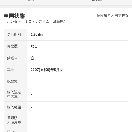
車両状態
装備略号／用語解説
（ホンダＮ－ＢＯＸカスタム 滋賀県）
走行距離
1.9万km
修復歴
なし
禁煙車
車検
2027(令和9)年5月
?
記録簿
-
輸入認定
-
中古車
輸入経路
-
登録済
-
未使用車
ワン