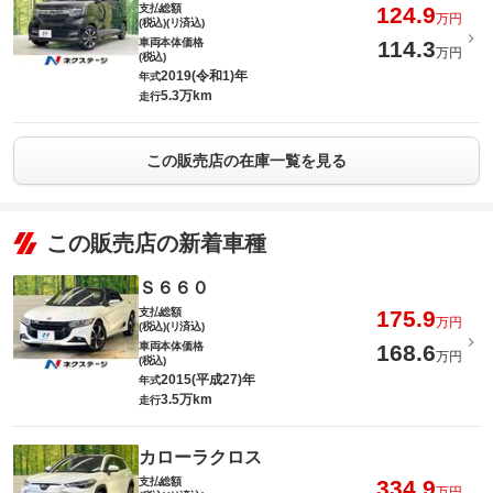
支払総額
124.9
万円
(税込)(リ済込)
車両本体価格
114.3
万円
(税込)
2019(令和1)年
年式
5.3万km
走行
この販売店の在庫一覧を見る
この販売店の新着車種
Ｓ６６０
支払総額
175.9
万円
(税込)(リ済込)
車両本体価格
168.6
万円
(税込)
2015(平成27)年
年式
3.5万km
走行
カローラクロス
支払総額
334.9
万円