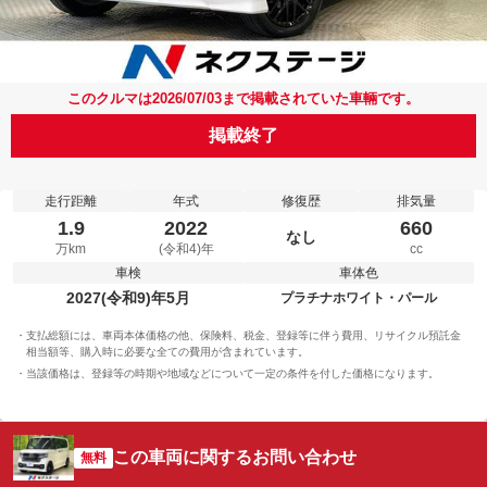
このクルマは2026/07/03まで掲載されていた車輛です。
掲載終了
走行距離
年式
修復歴
排気量
1.9
2022
660
なし
万km
(令和4)年
cc
車検
車体色
2027(令和9)年5月
プラチナホワイト・パール
支払総額には、車両本体価格の他、保険料、税金、登録等に伴う費用、リサイクル預託金
相当額等、購入時に必要な全ての費用が含まれています。
当該価格は、登録等の時期や地域などについて一定の条件を付した価格になります。
この車両に関するお問い合わせ
無料