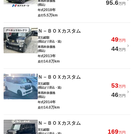
車両本体価格
95.6
万円
(税込)
2018年
年式
5.5万km
走行
Ｎ－ＢＯＸカスタム
グーネットセレクト
支払総額
49
万円
(税込)(リ済込・追)
車両本体価格
44
万円
(税込)
2013年
年式
14.0万km
走行
Ｎ－ＢＯＸカスタム
支払総額
53
万円
(税込)(リ済込・追)
車両本体価格
46
万円
(税込)
2014年
年式
14.0万km
走行
Ｎ－ＢＯＸカスタム
支払総額
169
万円
(税込)(リ済込・追)