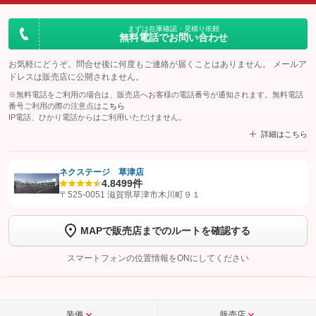
まずは在庫確認・見積り依頼
無料電話でお問い合わせ
お気軽にどうぞ。問合せ後に何度もご連絡が届くことはありません。 メールア
ドレスは販売店に公開されません。
※無料電話をご利用の場合は、販売店へお客様の電話番号が通知されます。無料電話
番号ご利用の際の注意点は
こちら
IP電話、ひかり電話からはご利用いただけません。
詳細はこちら
ネクステージ 草津店
4.8
499件
【STEP1】
認証画面でグーネットを友だち追加してから「許可する」ボタンを押
〒525-0051 滋賀県草津市木川町９１
します
MAPで販売店までのルートを確認する
【STEP2】
トーク画面で
ボタンをタップして問い合わせを
完了してください。
スマートフォンの位置情報をONにしてください
こちら
装備
販売店