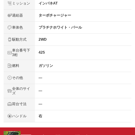
ミッション
インパネAT
過給器
ターボチャージャー
車体色
プラチナホワイト・パール
駆動方式
2WD
車台番号下
425
3桁
燃料
ガソリン
その他
―
全体のサイ
―
ズ
荷台寸法
―
ハンドル
右