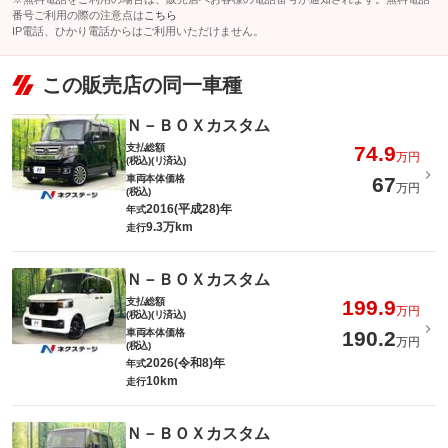
番号ご利用の際の注意点は
こちら
IP電話、ひかり電話からはご利用いただけません。
この販売店の同一車種
Ｎ－ＢＯＸカスタム
支払総額
74.9
万円
(税込)(リ済込)
車両本体価格
67
万円
(税込)
2016(平成28)年
年式
9.3万km
走行
Ｎ－ＢＯＸカスタム
支払総額
199.9
万円
(税込)(リ済込)
車両本体価格
190.2
万円
(税込)
2026(令和8)年
年式
10km
走行
Ｎ－ＢＯＸカスタム