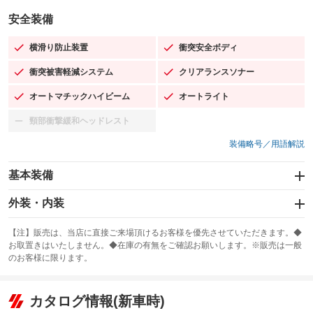
安全装備
横滑り防止装置
衝突安全ボディ
：装備あり
：装備あり
衝突被害軽減システム
クリアランスソナー
：装備あり
：装備あり
オートマチックハイビーム
オートライト
：装備あり
：装備あり
頸部衝撃緩和ヘッドレスト
：装備なし
装備略号／用語解説
基本装備
エアバッグ：運転席/助手席/サイド
外装・内装
：装備あり
スライドドア：両面電動
カーナビ：SDナビ
：装備あり
：装備あり
【注】販売は、当店に直接ご来場頂けるお客様を優先させていただきます。◆
お取置きはいたしません。◆在庫の有無をご確認お願いします。※販売は一般
サンルーフ
ABS
TV
：装備なし
：装備あり
：装備なし
のお客様に限ります。
エアコン
Wエアコン
オーディオ：CDまたはCDチェンジャー／ミュージックプレイヤー接続
：装備あり
：装備なし
：装備あり
可／ミュージックサーバー
リフトアップ
パワーステアリング
カタログ情報(新車時)
：装備なし
：装備あり
ビジュアル
：装備なし