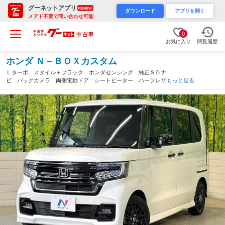
グーネットアプリ
RENEW
ダウンロード
アプリを開く
メアド不要で問い合わせ可能
0
お気に入り
閲覧履歴
ホンダ Ｎ－ＢＯＸカスタム
Ｌターボ スタイル＋ブラック ホンダセンシング 純正ＳＤナ
ビ バックカメラ 両側電動ドア シートヒーター ハーフレザー
もっと見る
シート パドルシフト 禁煙車 ＬＥＤヘッド コーナーセンサ
ー 純正１５インチアルミ ドラレコ ＥＴＣ（滋賀県）