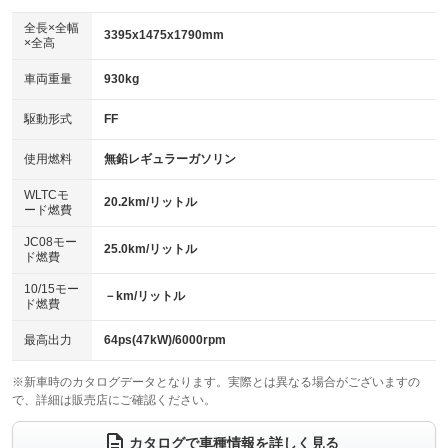
ダウンヒルアシストコントロール
：装備なし
アルミホイール：15インチ
全長×全幅
：装備あり
3395x1475x1790mm
×全高
パワーウィンドウ
盗難防止システム
：装備あり
：装備あり
革シート
ハーフレザーシート
：装備なし
：装備あり
車両重量
930kg
アイドリングストップ
ドライブレコーダー
：装備なし
：装備なし
キーレス
LEDヘッドランプ
：装備あり
：装備あり
USB入力端子
Bluetooth接続
駆動形式
FF
：装備あり
：装備あり
HID(キセノンライト)
ポータブルナビ
：装備なし
：装備なし
100V電源
クリーンディーゼル
使用燃料
無鉛レギュラーガソリン
：装備なし
：装備なし
バックカメラ
ETC
：装備あり
：装備あり
センターデフロック
：装備なし
WLTCモ
エアロ
スマートキー
20.2km/リットル
：装備なし
：装備あり
ード燃費
レンタカーアップ
展示・試乗車
：装備なし
：装備なし
ローダウン
ランフラットタイヤ
：装備なし
：装備なし
JC08モー
25.0km/リットル
ド燃費
電動格納ミラー
：装備あり
パワーシート
3列シート
：装備なし
：装備なし
10/15モー
装備略号／用語解説
－km/リットル
ド燃費
ベンチシート
フルフラットシート
：装備あり
：装備なし
チップアップシート
オットマン
最高出力
64ps(47kW)/6000rpm
：装備なし
：装備なし
電動格納サードシート
シートヒーター
：装備なし
：装備あり
※新車時のカタログデータとなります。実際とは異なる場合がございますの
で、詳細は販売店にご確認ください。
ウォークスルー
後席モニター
：装備なし
：装備なし
カタログで車種情報を詳しく見る
電動リアゲート
フロントカメラ