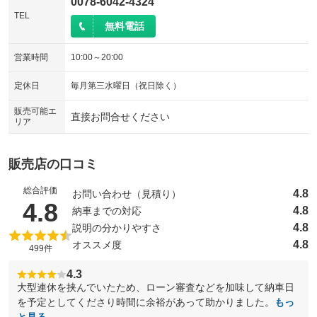
0078-6042-4324
TEL
無料電話
営業時間
10:00～20:00
定休日
毎月第三水曜日（祝日除く）
販売可能エ
直接お問合せください
リア
販売店の口コミ
総合評価
4.8
お問い合わせ（見積り）
（5点満点中）
4.8
4.8
納車までの対応
4.8
説明の分かりやすさ
4.8
オススメ度
499件
4.3
大型連休を挟んでいたため、ローン審査などを加味して納車日
を予定としてくださり時間に余裕があって助かりました。
もっ