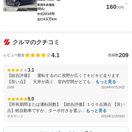
車両本体価格
160
万円
(税込)
2018年
年式
4.6万km
走行
クルマのクチコミ
4.1
209
レビュー総合
投稿数
3.1
【総合評価】 運転するのに視野が広くてキビキビ走ります
【良い点】 天井が高く、室内空間がとても...
もっと見る
2936
2014年07月24日
5.0
【所有期間または運転回数】 【総合評価】１００点満点 【良い
点】軽自動車ですが、ターボ付きを選ぶ...
もっと見る
タカヤン２
2018年12月09日