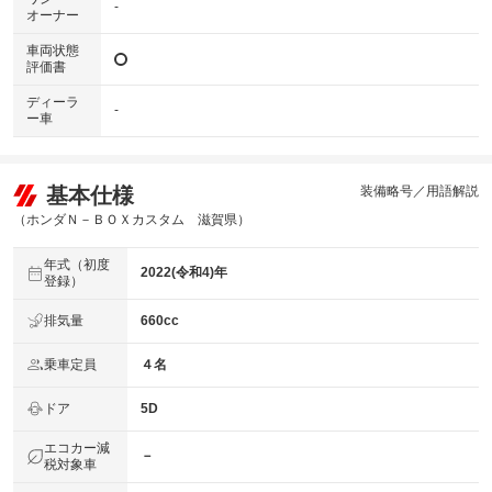
-
オーナー
車両状態
評価書
ディーラ
-
ー車
基本仕様
装備略号／用語解説
（ホンダＮ－ＢＯＸカスタム 滋賀県）
年式（初度
2022(令和4)年
登録）
排気量
660cc
乗車定員
４名
ドア
5D
エコカー減
－
税対象車