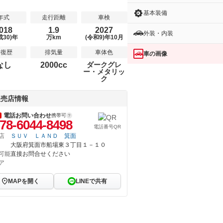
基本装備
年式
走行距離
車検
018
1.9
2027
外装・内装
成30)年
万km
(令和9)年10月
修復歴
排気量
車体色
車の画像
なし
2000cc
ダークグレ
ー・メタリッ
ク
販売店情報
電話お問い合わせ
携帯可
78-6044-8498
電話番号QR
店
ＳＵＶ ＬＡＮＤ 箕面
大阪府箕面市船場東３丁目１－１０
可能
直接お問合せください
ア
MAPを開く
LINEで共有