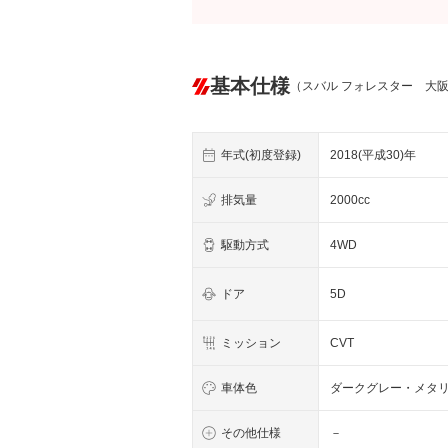
基本仕様
（スバル フォレスター 大
年式(初度登録)
2018(平成30)年
排気量
2000cc
駆動方式
4WD
ドア
5D
ミッション
CVT
車体色
ダークグレー・メタ
その他仕様
－