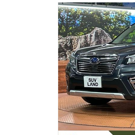
マガジン
車カタログ
自動車ローン
保険
レビュー
価格相場
教習所
用語集