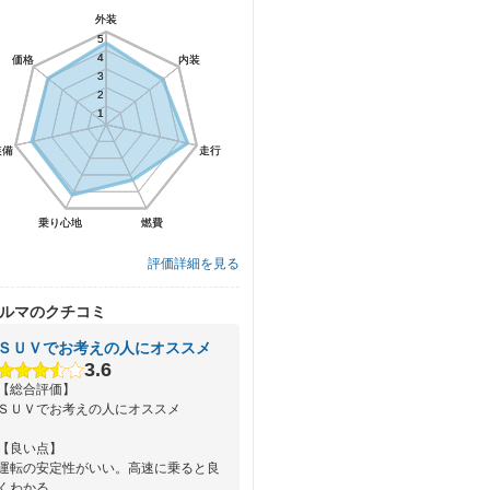
外装
外装
5
5
4
4
価格
価格
内装
内装
3
3
2
2
1
1
装備
装備
走行
走行
乗り心地
乗り心地
燃費
燃費
評価詳細を見る
ルマのクチコミ
ＳＵＶでお考えの人にオススメ
3.6
【総合評価】
ＳＵＶでお考えの人にオススメ
【良い点】
運転の安定性がいい。高速に乗ると良
くわかる。