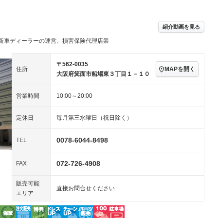
／ミュージック
ビジュアル：-／DVD再
アルミホイール：18イ
生
ンチ
ングストップ
ドライブレコーダー
USB入力端子
－
－
ハーフレザーシート
キーレス
－
紹介動画を見る
クリーンディーゼル
センターデフロック
－
－
新車ディーラーの運営、損害保険代理店業
セノンライト)
ポータブルナビ
バックカメラ
－
乗車
電動格納ミラー
スマートキー
ローダウン
－
〒562-0035
MAPを開く
住所
装備略号／用語解説
大阪府箕面市船場東３丁目１－１０
ート
3列シート
ベンチシート
－
－
営業時間
10:00～20:00
ップシート
オットマン
電動格納サードシート
－
－
スルー
後席モニター
電動リアゲート
－
定休日
毎月第三水曜日（祝日除く）
アコン
全周囲カメラ
サイドカメラ
－
0078-6044-8498
TEL
ペンション
072-726-4908
FAX
装備略号／用語解説
販売可能
直接お問合せください
エリア