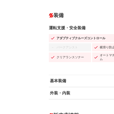
装備
運転支援・安全装備
アダプティブクルーズコントロール
パークアシスト
横滑り防
－
オートマ
クリアランスソナー
ム
基本装備
外装・内装
エアバッグ：運転席/助手席/サイド
ABS
エアコン
カーナビ：SDナビ
ダウンヒルアシストコントロール
－