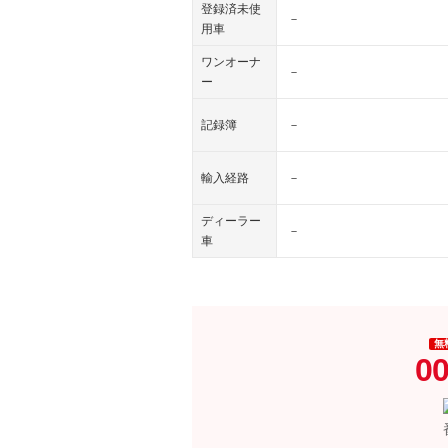
登録済未使
－
用車
ワンオーナ
－
ー
記録簿
－
輸入経路
－
ディーラー
－
車
無
00