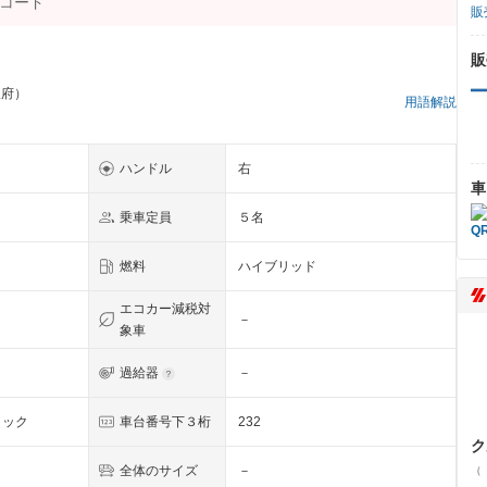
販
販
阪府）
用語解説
ハンドル
右
車
乗車定員
５名
燃料
ハイブリッド
エコカー減税対
－
象車
過給器
－
リック
車台番号下３桁
232
ク
全体のサイズ
－
（