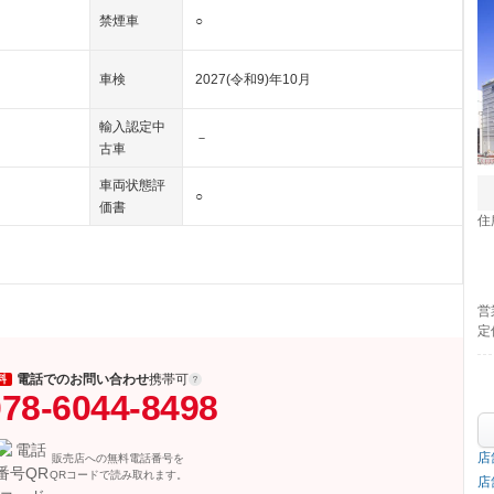
禁煙車
○
車検
2027(令和9)年10月
輸入認定中
－
古車
車両状態評
○
価書
住
営
定
電話でのお問い合わせ
携帯可
料
78-6044-8498
店
販売店への無料電話番号を
QRコードで読み取れます。
店