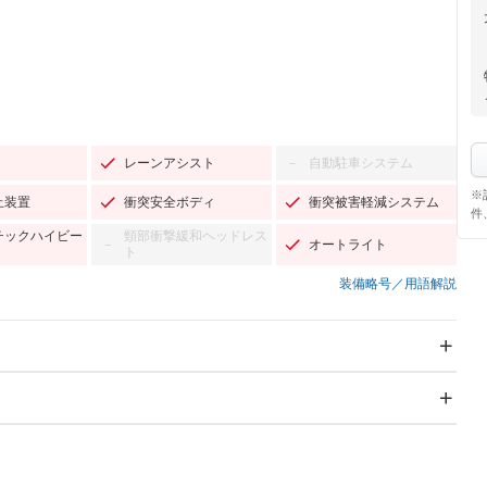
レーンアシスト
自動駐車システム
－
※
止装置
衝突安全ボディ
衝突被害軽減システム
件
チックハイビー
頸部衝撃緩和ヘッドレス
オートライト
－
ト
装備略号／用語解説
スライドドア
サンルーフ
－
Wエアコン
リフトアップ
－
－
TV：フルセグ
パワーステアリング
パワーウィンドウ