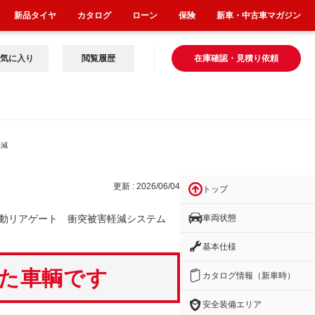
新品タイヤ
カタログ
ローン
保険
新車・中古車マガジン
気に入り
閲覧履歴
在庫確認・見積り依頼
軽減
更新 : 2026/06/04
トップ
車両状態
電動リアゲート 衝突被害軽減システム
基本仕様
いた車輌です
カタログ情報（新車時）
安全装備エリア