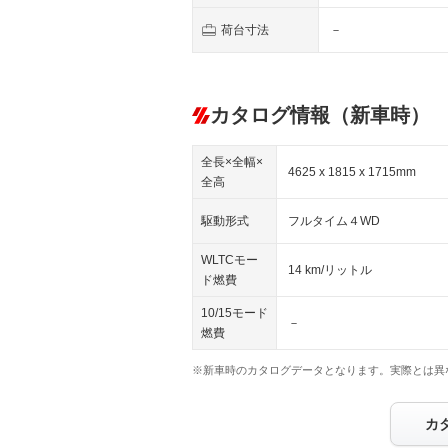
荷台寸法
－
カタログ情報（新車時）
全長×全幅×
4625 x 1815 x 1715mm
全高
駆動形式
フルタイム４WD
WLTCモー
14 km/リットル
ド燃費
10/15モード
－
燃費
※新車時のカタログデータとなります。実際とは異
カ