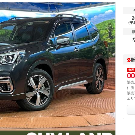
2
(平
無料
00
販売
住所
販売
エリ