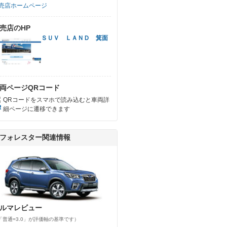
売店ホームページ
売店のHP
ＳＵＶ ＬＡＮＤ 箕面
両ページQRコード
QRコードをスマホで読み込むと車両詳
細ページに遷移できます
フォレスター関連情報
ルマレビュー
「普通=3.0」が評価軸の基準です）