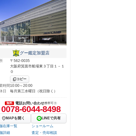
グー鑑定加盟店
所
〒562-0035
大阪府箕面市船場東３丁目１－１
０
コピー
業時間
10:00～20:00
休日
毎月第三水曜日（祝日除く）
電話お問い合わせ
無料
携帯可
0078-6044-8498
MAPを開く
LINEで共有
舗在庫一覧
ショールーム
舗詳細
査定・売却相談