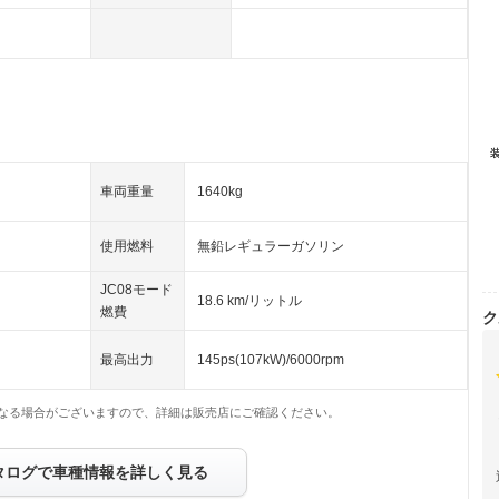
車両重量
1640kg
使用燃料
無鉛レギュラーガソリン
JC08モード
18.6 km/リットル
燃費
ク
最高出力
145ps(107kW)/6000rpm
なる場合がございますので、詳細は販売店にご確認ください。
タログで車種情報を詳しく見る