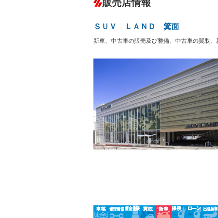
販売店情報
オーディオ：CDまたはCDチェンジャー
プレイヤー接続可
盗難防止システム
アイドリ
－
ヘッドライトウォッシャ
革シート
－
－
ＳＵＶ ＬＡＮＤ 箕面
ー
Bluetooth接続
100V電源
－
新車、中古車の販売及び整備、中古車の買取、
LEDヘッドランプ
HID(キ
－
レンタカーアップ
展示・試
－
－
ETC
エアロ
ランフラットタイヤ
パワーシ
－
フルフラットシート
チップア
－
－
シートヒーター
ウォーク
－
フロントカメラ
シートエ
－
ルーフレール
エアサス
－
－