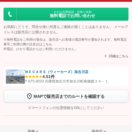
まずは在庫確認・見積り依頼
無料電話でお問い合わせ
お気軽にどうぞ。問合せ後に何度もご連絡が届くことはありません。 メールア
ドレスは販売店に公開されません。
※無料電話をご利用の場合は、販売店へお客様の電話番号が通知されます。無料電話
番号ご利用の際の注意点は
こちら
IP電話、ひかり電話からはご利用いただけません。
詳細はこちら
ＷＥＣＡＲＳ（ウィーカーズ）加古川店
4.5
1件
【STEP1】
認証画面でグーネットを友だち追加してから「許可する」ボタンを押
〒675-0033 兵庫県加古川市加古川町南備後２４－１
します
MAPで販売店までのルートを確認する
【STEP2】
トーク画面で
ボタンをタップして問い合わせを
完了してください。
スマートフォンの位置情報をONにしてください
こちら
装備
販売店