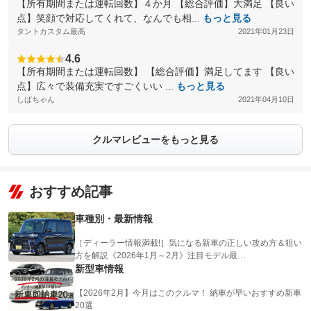
【所有期間または運転回数】４か月 【総合評価】大満足 【良い
点】笑顔で対応してくれて、なんでも相...
もっと見る
タントカスタム最高
2021年01月23日
4.6
【所有期間または運転回数】 【総合評価】満足してます 【良い
点】広々で装備充実ですごくいい ...
もっと見る
しばちゃん
2021年04月10日
クルマレビューをもっと見る
おすすめ記事
車種別・最新情報
［ディーラー情報満載!］気になる新車の正しい攻め方＆狙い
方を解説《2026年1月～2月》注目モデル最…
新型車情報
【2026年2月】今月はこのクルマ！ 納車が早いおすすめ新車
20選