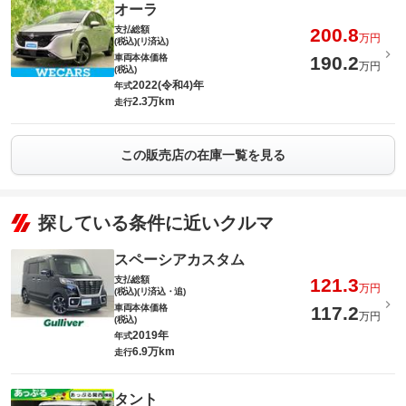
オーラ
支払総額
200.8
万円
(税込)(リ済込)
車両本体価格
190.2
万円
(税込)
2022(令和4)年
年式
2.3万km
走行
この販売店の在庫一覧を見る
探している条件に近いクルマ
スペーシアカスタム
支払総額
121.3
万円
(税込)(リ済込・追)
車両本体価格
117.2
万円
(税込)
2019年
年式
6.9万km
走行
タント