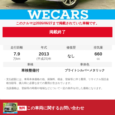
このクルマは2026/06/27まで掲載されていた車輛です。
掲載終了
走行距離
年式
修復歴
排気量
7.9
2013
660
なし
万km
(平成25)年
cc
車検
車体色
車検整備付
ブライトシルバーメタリック
支払総額には、車両本体価格の他、保険料、税金、登録等に伴う費用、リサイクル預託金
相当額等、購入時に必要な全ての費用が含まれています。
当該価格は、登録等の時期や地域などについて一定の条件を付した価格になります。
この車両に関するお問い合わせ
無料