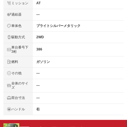
ミッション
AT
過給器
―
車体色
ブライトシルバーメタリック
駆動方式
2WD
車台番号下
386
3桁
燃料
ガソリン
その他
―
全体のサイ
―
ズ
荷台寸法
―
ハンドル
右