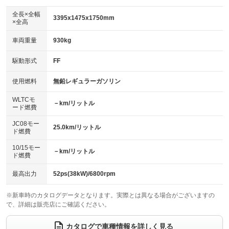
ダウンヒルアシストコントロール
アルミホイール：14インチ
：装備なし
：装備あり
全長×全幅
3395x1475x1750mm
×全高
パワーウィンドウ
盗難防止システム
革シート
ハーフレザーシート
：装備あり
：装備あり
：装備なし
：装備なし
車両重量
930kg
アイドリングストップ
ドライブレコーダー
キーレス
LEDヘッドランプ
：装備あり
：装備なし
：装備あり
：装備なし
USB入力端子
Bluetooth接続
駆動形式
FF
HID(キセノンライト)
ポータブルナビ
：装備なし
：装備あり
：装備あり
：装備なし
100V電源
クリーンディーゼル
バックカメラ
ETC
使用燃料
無鉛レギュラーガソリン
：装備なし
：装備なし
：装備あり
：装備あり
センターデフロック
エアロ
スマートキー
：装備なし
WLTCモ
：装備なし
：装備あり
－km/リットル
ード燃費
レンタカーアップ
展示・試乗車
ローダウン
ランフラットタイヤ
：装備なし
：装備なし
：装備なし
：装備なし
JC08モー
25.0km/リットル
ド燃費
電動格納ミラー
パワーシート
3列シート
：装備あり
：装備なし
：装備なし
10/15モー
装備略号／用語解説
－km/リットル
ベンチシート
フルフラットシート
ド燃費
：装備なし
：装備なし
チップアップシート
オットマン
：装備なし
：装備なし
最高出力
52ps(38kW)/6800rpm
電動格納サードシート
シートヒーター
：装備なし
：装備なし
※新車時のカタログデータとなります。実際とは異なる場合がございますの
で、詳細は販売店にご確認ください。
ウォークスルー
後席モニター
：装備なし
：装備なし
電動リアゲート
フロントカメラ
カタログで車種情報を詳しく見る
：装備なし
：装備なし