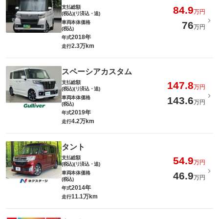
支払総額
84.9
万円
(税込)(リ済込・追)
車両本体価格
76
万円
(税込)
2018年
年式
2.3万km
走行
スペーシアカスタム
支払総額
147.8
万円
(税込)(リ済込・追)
車両本体価格
143.6
万円
(税込)
2019年
年式
4.2万km
走行
タント
支払総額
54.9
万円
(税込)(リ済込・追)
車両本体価格
46.9
万円
(税込)
2014年
年式
11.1万km
走行