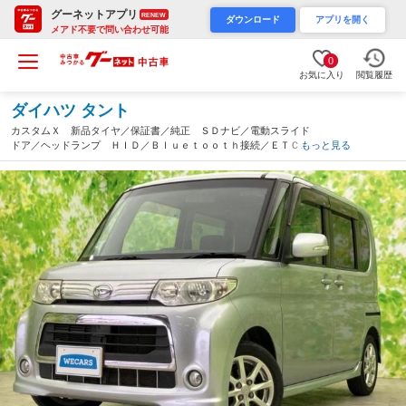
グーネットアプリ
RENEW
ダウンロード
アプリを開く
メアド不要で問い合わせ可能
0
お気に入り
閲覧履歴
ダイハツ タント
カスタムＸ 新品タイヤ／保証書／純正 ＳＤナビ／電動スライド
ドア／ヘッドランプ ＨＩＤ／Ｂｌｕｅｔｏｏｔｈ接続／ＥＴＣ／
もっと見る
ＥＢＤ付ＡＢＳ／横滑り防止装置／アイドリングストップ／バック
モニター／フルセグＴＶ（兵庫県）