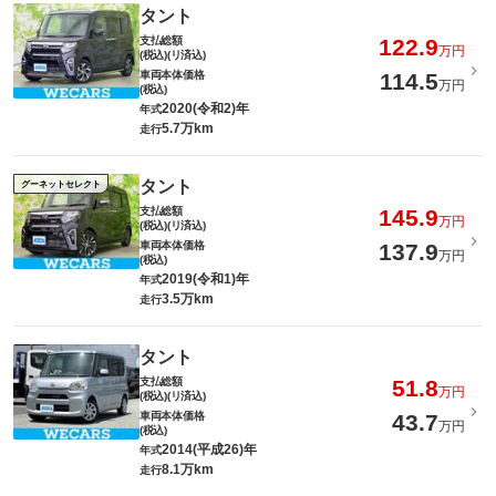
タント
支払総額
122.9
万円
(税込)(リ済込)
車両本体価格
114.5
万円
(税込)
2020(令和2)年
年式
5.7万km
走行
タント
グーネットセレクト
支払総額
145.9
万円
(税込)(リ済込)
車両本体価格
137.9
万円
(税込)
2019(令和1)年
年式
3.5万km
走行
タント
支払総額
51.8
万円
(税込)(リ済込)
車両本体価格
43.7
万円
(税込)
2014(平成26)年
年式
8.1万km
走行