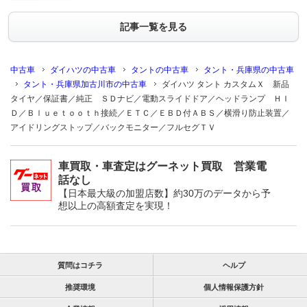
記事一覧を見る
中古車
ダイハツの中古車
タントの中古車
タント・兵庫県の中古車
タント・兵庫県加古川市の中古車
ダイハツ タント カスタムＸ 新品
タイヤ／保証書／純正 ＳＤナビ／電動スライドドア／ヘッドランプ ＨＩ
Ｄ／Ｂｌｕｅｔｏｏｔｈ接続／ＥＴＣ／ＥＢＤ付ＡＢＳ／横滑り防止装置／
アイドリングストップ／バックモニター／フルセグＴＶ
車買取・車査定はグーネット買取 営業電
話なし
【日本最大級の加盟店数】約30万のデータから予
想以上の高額査定を実現！
質問はコチラ
ヘルプ
推奨環境
個人情報保護方針