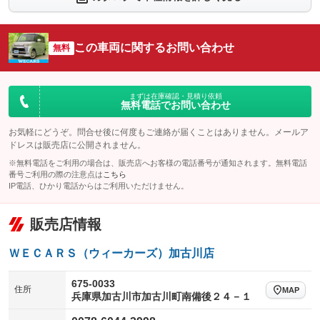
シートエアコン
全周囲カメラ
：装備なし
：装備なし
サイドカメラ
ルーフレール
この車両に関するお問い合わせ
：装備なし
無料
：装備なし
エアサスペンション
ヘッドライトウォッシャー
：装備なし
：装備なし
装備略号／用語解説
まずは在庫確認・見積り依頼
無料電話でお問い合わせ
お気軽にどうぞ。問合せ後に何度もご連絡が届くことはありません。メールア
ドレスは販売店に公開されません。
※無料電話をご利用の場合は、販売店へお客様の電話番号が通知されます。無料電話
番号ご利用の際の注意点は
こちら
IP電話、ひかり電話からはご利用いただけません。
販売店情報
ＷＥＣＡＲＳ（ウィーカーズ）加古川店
675-0033
住所
MAP
兵庫県加古川市加古川町南備後２４－１