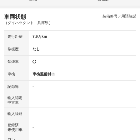
車両状態
装備略号／用語解説
（ダイハツタント 兵庫県）
走行距離
7.9万km
修復歴
なし
禁煙車
車検
車検整備付
?
記録簿
-
輸入認定
-
中古車
輸入経路
-
登録済
-
未使用車
ワン