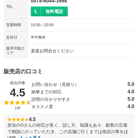
0078-6044-3998
TEL
無料電話
営業時間
10:00～20:00
定休日
年中無休
販売可能エ
直接お問合せください
リア
販売店の口コミ
総合評価
5.0
お問い合わせ（見積り）
（5点満点中）
4.5
4.0
納車までの対応
5.0
説明の分かりやすさ
4.0
オススメ度
1件
4.5
担当のOさんの対応が良く、話し方、知識もあり、顧客の立場
で相談にのっていただき、この店舗に行くまでは他店の車をほ