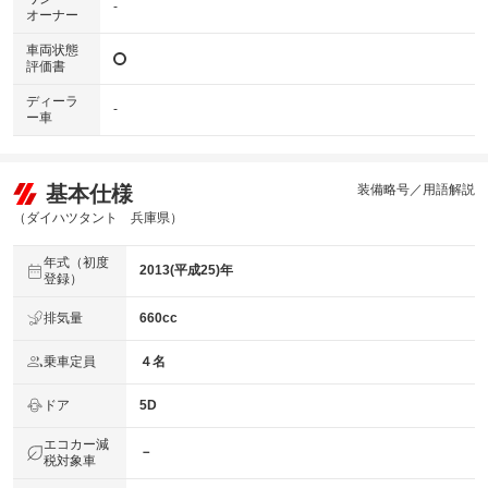
-
オーナー
車両状態
評価書
ディーラ
-
ー車
基本仕様
装備略号／用語解説
（ダイハツタント 兵庫県）
年式（初度
2013(平成25)年
登録）
排気量
660cc
乗車定員
４名
ドア
5D
エコカー減
－
税対象車