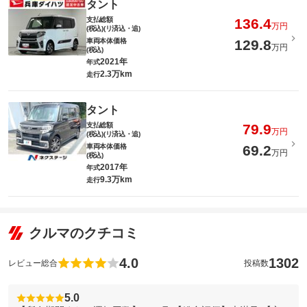
タント
支払総額
136.4
万円
(税込)(リ済込・追)
車両本体価格
129.8
万円
(税込)
2021年
年式
2.3万km
走行
タント
支払総額
79.9
万円
(税込)(リ済込・追)
車両本体価格
69.2
万円
(税込)
2017年
年式
9.3万km
走行
クルマのクチコミ
4.0
1302
レビュー総合
投稿数
5.0