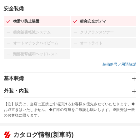
安全装備
横滑り防止装置
衝突安全ボディ
：装備あり
：装備あり
衝突被害軽減システム
クリアランスソナー
：装備なし
：装備なし
オートマチックハイビーム
オートライト
：装備なし
：装備なし
頸部衝撃緩和ヘッドレスト
：装備なし
装備略号／用語解説
基本装備
エアバッグ：運転席/助手席
外装・内装
：装備あり
スライドドア：両側スライド・片側電動
カーナビ：SDナビ
：装備あり
：装備あり
【注】販売は、当店に直接ご来場頂けるお客様を優先させていただきます。◆
お取置きはいたしません。◆在庫の有無をご確認お願いします。※販売は一般
サンルーフ
ABS
TV：フルセグ
：装備なし
：装備あり
：装備あり
のお客様に限ります。
エアコン
Wエアコン
オーディオ
：装備あり
：装備なし
：装備なし
リフトアップ
パワーステアリング
カタログ情報(新車時)
ビジュアル：-／DVD再生
：装備なし
：装備あり
：装備あり