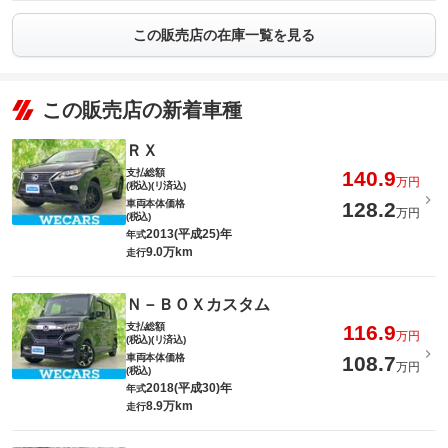
この販売店の在庫一覧を見る
この販売店の新着車種
ＲＸ
支払総額
140.9
万円
(税込)(リ済込)
車両本体価格
128.2
万円
(税込)
2013(平成25)年
年式
9.0万km
走行
Ｎ－ＢＯＸカスタム
支払総額
116.9
万円
(税込)(リ済込)
車両本体価格
108.7
万円
(税込)
2018(平成30)年
年式
8.9万km
走行