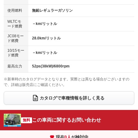
：装備なし
：装備なし
100V電源
クリーンディーゼル
バックカメラ
ETC
使用燃料
無鉛レギュラーガソリン
：装備なし
：装備なし
：装備あり
：装備あり
センターデフロック
エアロ
スマートキー
：装備なし
WLTCモ
：装備なし
：装備なし
－km/リットル
ード燃費
レンタカーアップ
展示・試乗車
ローダウン
ランフラットタイヤ
：装備なし
：装備なし
：装備なし
：装備なし
JC08モー
28.0km/リットル
ド燃費
電動格納ミラー
パワーシート
3列シート
：装備あり
：装備なし
：装備なし
10/15モー
装備略号／用語解説
－km/リットル
ベンチシート
フルフラットシート
ド燃費
：装備なし
：装備なし
チップアップシート
オットマン
：装備なし
：装備なし
最高出力
52ps(38kW)/6800rpm
電動格納サードシート
シートヒーター
：装備なし
：装備なし
※新車時のカタログデータとなります。実際とは異なる場合がございますの
で、詳細は販売店にご確認ください。
ウォークスルー
後席モニター
：装備なし
：装備なし
電動リアゲート
フロントカメラ
カタログで車種情報を詳しく見る
：装備なし
：装備なし
シートエアコン
全周囲カメラ
：装備なし
：装備なし
サイドカメラ
ルーフレール
この車両に関するお問い合わせ
：装備なし
無料
：装備なし
エアサスペンション
ヘッドライトウォッシャー
：装備なし
：装備なし
現在
0
人
が検討中