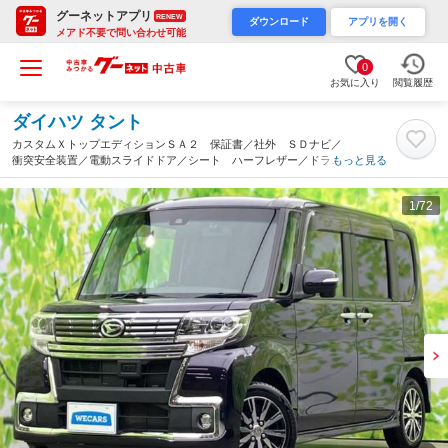
グーネットアプリ
RENEW
ダウンロード
アプリを開く
メアド不要で問い合わせ可能
0
お気に入り
閲覧履歴
ダイハツ タント
カスタムＸトップエディションＳＡ２ 保証書／社外 ＳＤナビ／
衝突安全装置／電動スライドドア／シート ハーフレザー／ドライ
もっと見る
ブレコーダー 前後／ヘッドランプ ＬＥＤ／Ｂｌｕｅｔｏｏｔｈ
接続／ＥＴＣ／ＥＢＤ付ＡＢＳ／横滑り防止装置（静岡県）
1
/72