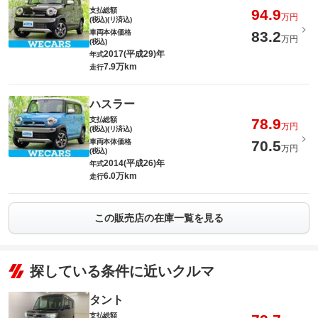
支払総額
94.9
万円
(税込)(リ済込)
車両本体価格
83.2
万円
(税込)
2017(平成29)年
年式
7.9万km
走行
ハスラー
支払総額
78.9
万円
(税込)(リ済込)
車両本体価格
70.5
万円
(税込)
2014(平成26)年
年式
6.0万km
走行
この販売店の在庫一覧を見る
探している条件に近いクルマ
タント
支払総額