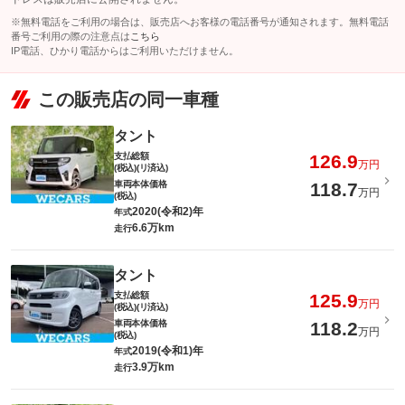
※無料電話をご利用の場合は、販売店へお客様の電話番号が通知されます。無料電話
番号ご利用の際の注意点は
こちら
IP電話、ひかり電話からはご利用いただけません。
この販売店の同一車種
タント
支払総額
126.9
万円
(税込)(リ済込)
車両本体価格
118.7
万円
(税込)
2020(令和2)年
年式
6.6万km
走行
タント
支払総額
125.9
万円
(税込)(リ済込)
車両本体価格
118.2
万円
(税込)
2019(令和1)年
年式
3.9万km
走行