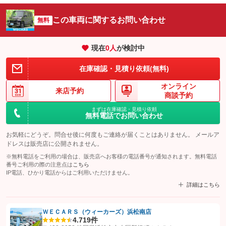
この車両に関するお問い合わせ
無料
現在
0
人
が検討中
在庫確認・見積り依頼(無料)
オンライン
来店予約
商談予約
まずは在庫確認・見積り依頼
無料電話でお問い合わせ
お気軽にどうぞ。問合せ後に何度もご連絡が届くことはありません。 メールア
ドレスは販売店に公開されません。
※無料電話をご利用の場合は、販売店へお客様の電話番号が通知されます。無料電話
番号ご利用の際の注意点は
こちら
IP電話、ひかり電話からはご利用いただけません。
詳細はこちら
ＷＥＣＡＲＳ（ウィーカーズ）浜松南店
4.7
19件
【STEP1】
認証画面でグーネットを友だち追加してから「許可する」ボタンを押