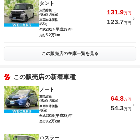
タント
支払総額
131.9
万円
(税込)(リ済込)
車両本体価格
123.7
万円
(税込)
2017(平成29)年
年式
5.2万km
走行
この販売店の在庫一覧を見る
この販売店の新着車種
ノート
支払総額
64.8
万円
(税込)(リ済込)
車両本体価格
54.3
万円
(税込)
2016(平成28)年
年式
8.2万km
走行
ハスラー