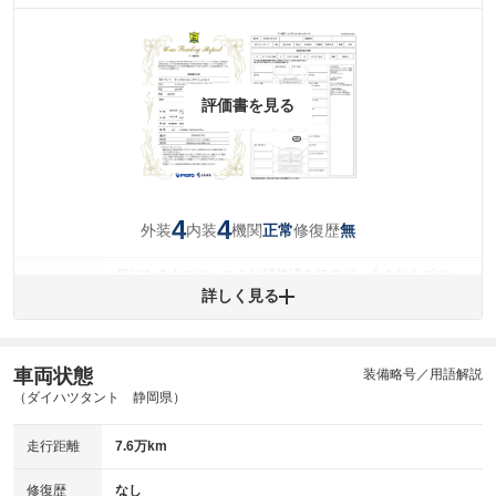
評価書を見る
4
4
外装
内装
機関
修復歴
正常
無
気になるキズやヘコミは補修済みですが、小さなキズやヘ
外装
コミが残っています。
詳しく見る
(車両外装)
キズ・へこみについて問い合わせる
内装
気になる汚れ等が、部分的にあります。
(内装状態)
車両状態
装備略号／用語解説
（ダイハツタント 静岡県）
主要機関に不具合はありません。
機関
走行距離
7.6万km
詳細は鑑定書をご確認ください。
修復歴
修復歴
なし