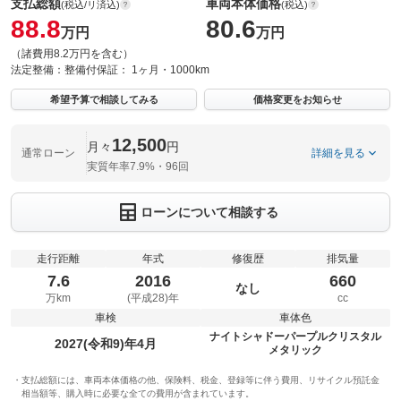
支払総額
車両本体価格
(税込/リ済込)
(税込)
88.8
80.6
万円
万円
（諸費用8.2万円を含む）
法定整備：
整備付
保証：
1ヶ月・1000km
希望予算で相談してみる
価格変更をお知らせ
12,500
月々
円
通常ローン
詳細を見る
実質年率7.9%・96回
ローンについて相談する
走行距離
年式
修復歴
排気量
7.6
2016
660
なし
万km
(平成28)年
cc
車検
車体色
ナイトシャドーパープルクリスタル
2027(令和9)年4月
メタリック
支払総額には、車両本体価格の他、保険料、税金、登録等に伴う費用、リサイクル預託金
相当額等、購入時に必要な全ての費用が含まれています。