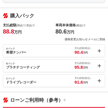
購入パック
支払総額
車両本体価格
(税込/リ済込)
(税込)
88.8
80.6
万円
万円
価格変更お知らせメールに登録
支払総額(税込)
Aパック
90.4
希望ナンバー
万円
内：オプシ
1.6
ョン価格
支払総額(税込)
Bパック
万円
95.8
(税込)
プラチナコーティング
万円
車両本体価
80.6
万円
内：オプシ
格
7
ョン価格
支払総額(税込)
Cパック
万円
91.6
(税込)
ドライブレコーダー
万円
車両本体価
80.6
万円
内：オプシ
格
2.8
ョン価格
万円
(税込)
パック内容
ローンご利用時（参考）
車両本体価
80.6
万円
ナンバープレートの番号を好きな番号に設定することができま
格