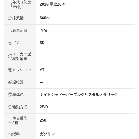
年式（初度
2016(平成28)年
登録）
排気量
660cc
乗車定員
４名
ドア
5D
エコカー減
－
税対象車
ミッション
AT
過給器
―
車体色
ナイトシャドーパープルクリスタルメタリック
駆動方式
2WD
車台番号下
250
3桁
燃料
ガソリン