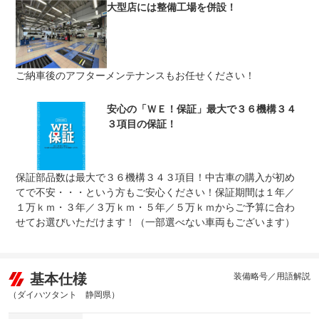
大型店には整備工場を併設！
車両本体価格
上限金額
車両本体価格の５０％まで
免責金
無し
ご納車後のアフターメンテナンスもお任せください！
保証修理
全国のＷＥＣＡＲＳで修理受付可能です。詳細はスタッフ
受付先
までお気軽にお問い合わせ下さい。
整備付 法定12ヶ月または法定24ヶ月点検整備付
安心の「ＷＥ！保証」最大で３６機構３４
法定整備
※車検なし・車検整備付の場合は法定24ヶ月点検整備付
３項目の保証！
※商用車は6ヶ月または12ヶ月点検整備付
法定整備
ご契約からご納車までの間に法定点検を実施致します。支
について
払総額に整備代金が含まれ点検記録簿を発行致します。
保証部品数は最大で３６機構３４３項目！中古車の購入が初め
てで不安・・・という方もご安心ください！保証期間は１年／
１万ｋｍ・３年／３万ｋｍ・５年／５万ｋｍからご予算に合わ
せてお選びいただけます！（一部選べない車両もございます）
基本仕様
装備略号／用語解説
（ダイハツタント 静岡県）