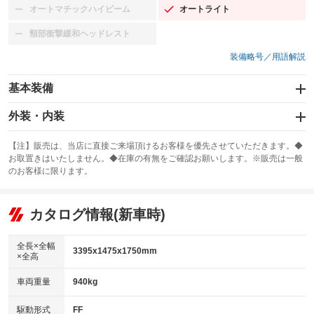
オートマチックハイビーム
オートライト
：装備なし
：装備あり
頸部衝撃緩和ヘッドレスト
：装備なし
装備略号／用語解説
基本装備
エアバッグ：運転席/助手席
外装・内装
：装備あり
スライドドア：両側スライド・片側電動
カーナビ：SDナビ
：装備あり
：装備あり
【注】販売は、当店に直接ご来場頂けるお客様を優先させていただきます。◆
お取置きはいたしません。◆在庫の有無をご確認お願いします。※販売は一般
サンルーフ
ABS
TV：ワンセグ
：装備なし
：装備あり
：装備あり
のお客様に限ります。
エアコン
Wエアコン
オーディオ
：装備あり
：装備なし
：装備なし
リフトアップ
パワーステアリング
カタログ情報(新車時)
ビジュアル：-／DVD再生
：装備なし
：装備あり
：装備あり
ダウンヒルアシストコントロール
アルミホイール：14インチ
：装備なし
：装備あり
全長×全幅
3395x1475x1750mm
×全高
パワーウィンドウ
盗難防止システム
革シート
ハーフレザーシート
：装備あり
：装備あり
：装備なし
：装備あり
車両重量
940kg
アイドリングストップ
ドライブレコーダー
キーレス
LEDヘッドランプ
：装備あり
：装備あり
：装備なし
：装備あり
USB入力端子
Bluetooth接続
駆動形式
FF
HID(キセノンライト)
ポータブルナビ
：装備なし
：装備あり