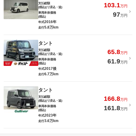
支払総額
103.1
万円
(税込)(リ済込・追)
車両本体価格
97
万円
(税込)
2016年
年式
5.8万km
走行
タント
支払総額
65.8
万円
(税込)(リ済込・追)
車両本体価格
61.9
万円
(税込)
2017後
年式
6.7万km
走行
タント
支払総額
166.8
万円
(税込)(リ済込・追)
車両本体価格
161.8
万円
(税込)
2023年
年式
3.6万km
走行