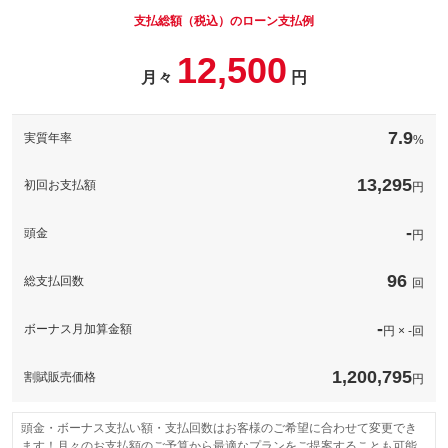
す！※一部取得出来ないナンバーもございます。※人気の数字等
は抽選になることがございます。
支払総額（税込）のローン支払例
パック内容
お車のボディーをガラス被膜でコーティングし高い撥水性と防汚
備考
－
12,500
性が持続！※表示価格は普通車ＬＬサイズの価格です。他サイズ
月々
円
パック内容
の価格については下記の通りです。軽自動車３９，９００円、普
通車５９，９００円
このパックの見積もり依頼（無料）
煽り運転などが心配な昨今、必須の装備となってきているドライ
ブレコーダー！工賃込みで表示の価格から装着可能です。※ご希
備考
－
7.9
実質年率
%
望の機種がある場合、追加費用がかかります。ご了承ください。
備考
－
13,295
このパックの見積もり依頼（無料）
初回お支払額
円
このパックの見積もり依頼（無料）
-
頭金
円
96
総支払回数
回
-
ボーナス月加算金額
円 × -回
1,200,795
割賦販売価格
円
頭金・ボーナス支払い額・支払回数はお客様のご希望に合わせて変更でき
ます！月々のお支払額のご予算から最適なプランをご提案することも可能