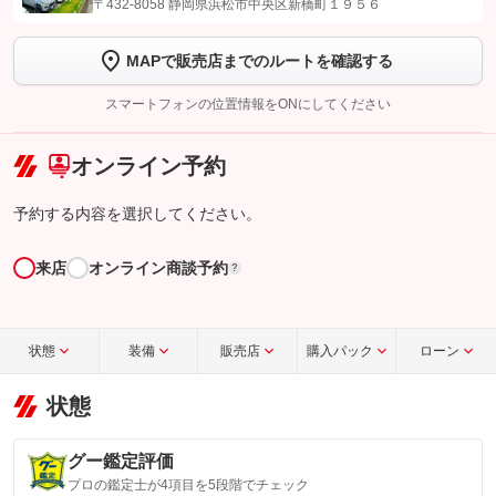
〒432-8058 静岡県浜松市中央区新橋町１９５６
します
MAPで販売店までのルートを確認する
【STEP2】
トーク画面で
ボタンをタップして問い合わせを
完了してください。
スマートフォンの位置情報をONにしてください
こちら
オンライン予約
予約する内容を選択してください。
来店
オンライン商談予約
?
状態
装備
販売店
購入パック
ローン
状態
グー鑑定評価
プロの鑑定士が4項目を5段階でチェック