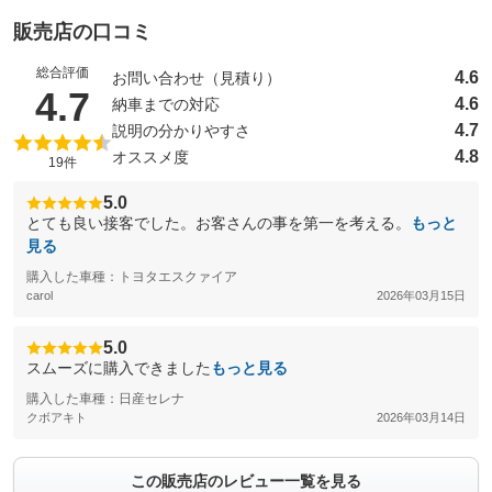
販売店の口コミ
総合評価
4.6
お問い合わせ（見積り）
（5点満点中）
4.7
4.6
納車までの対応
4.7
説明の分かりやすさ
4.8
オススメ度
19件
5.0
とても良い接客でした。お客さんの事を第一を考える。
もっと
見る
購入した車種：トヨタエスクァイア
carol
2026年03月15日
5.0
スムーズに購入できました
もっと見る
購入した車種：日産セレナ
クボアキト
2026年03月14日
この販売店のレビュー一覧を見る