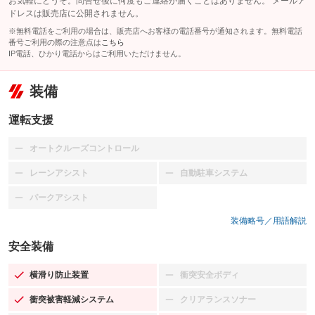
お気軽にどうぞ。問合せ後に何度もご連絡が届くことはありません。 メールア
ドレスは販売店に公開されません。
※無料電話をご利用の場合は、販売店へお客様の電話番号が通知されます。無料電話
番号ご利用の際の注意点は
こちら
IP電話、ひかり電話からはご利用いただけません。
装備
運転支援
オートクルーズコントロール
：装備なし
レーンアシスト
自動駐車システム
：装備なし
：装備なし
パークアシスト
：装備なし
装備略号／用語解説
安全装備
横滑り防止装置
衝突安全ボディ
：装備あり
：装備なし
衝突被害軽減システム
クリアランスソナー
：装備あり
：装備なし