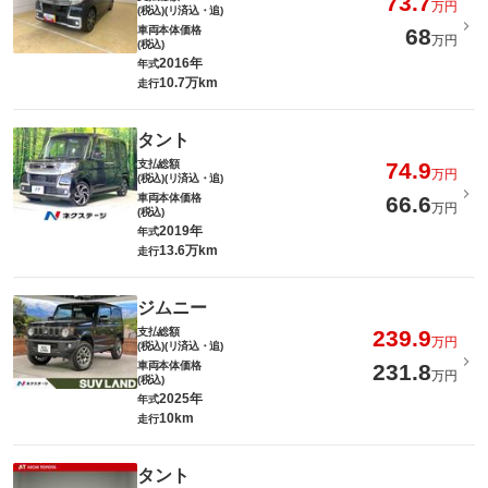
73.7
万円
(税込)(リ済込・追)
車両本体価格
68
万円
(税込)
2016年
年式
10.7万km
走行
タント
支払総額
74.9
万円
(税込)(リ済込・追)
車両本体価格
66.6
万円
(税込)
2019年
年式
13.6万km
走行
ジムニー
支払総額
239.9
万円
(税込)(リ済込・追)
車両本体価格
231.8
万円
(税込)
2025年
年式
10km
走行
タント