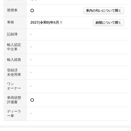
※グー鑑定は保証サービスではございません。購入時は必ず現車をご確認
下さい。
禁煙車
車内の匂いについて聞く
※実際にお渡しするコンディションチェックシートにつきましては、形式
および表示項目が異なる場合がございます。
※グー鑑定の評価はあくまでも記載している鑑定日の鑑定結果となりま
車検
2027(令和9)年4月
納期について聞く
?
す。車両情報等の詳細は各販売店へお問い合わせ下さい。
記録簿
-
輸入認定
-
中古車
輸入経路
-
登録済
-
未使用車
ワン
-
オーナー
車両状態
評価書
ディーラ
-
ー車