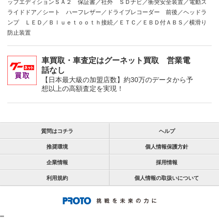
ップエディションＳＡ２ 保証書／社外 ＳＤナビ／衝突安全装置／電動ス
ライドドア／シート ハーフレザー／ドライブレコーダー 前後／ヘッドラ
ンプ ＬＥＤ／Ｂｌｕｅｔｏｏｔｈ接続／ＥＴＣ／ＥＢＤ付ＡＢＳ／横滑り
防止装置
車買取・車査定はグーネット買取 営業電
話なし
【日本最大級の加盟店数】約30万のデータから予
想以上の高額査定を実現！
質問はコチラ
ヘルプ
推奨環境
個人情報保護方針
企業情報
採用情報
利用規約
個人情報の取扱いについて
"
"