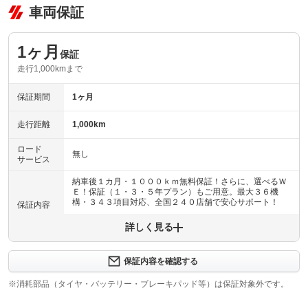
車両保証
1ヶ月
保証
走行1,000kmまで
保証期間
1ヶ月
走行距離
1,000km
ロード
無し
サービス
納車後１カ月・１０００ｋｍ無料保証！さらに、選べるＷ
Ｅ！保証（１・３・５年プラン）もご用意。最大３６機
構・３４３項目対応、全国２４０店舗で安心サポート！
保証内容
詳しく見る
保証内容について問い合わせる
納車後１ヶ月・１０００ｋｍ以内は３６機構・３４３項目
保証項目
を保証いたします。詳しくは販売店までお問い合わせ下さ
保証内容を確認する
い。
※消耗部品（タイヤ・バッテリー・ブレーキパッド等）は保証対象外です。
修理回数
無制限