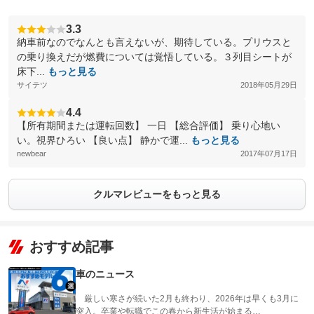
3.3
納車前なのでなんとも言えないが、期待している。プリウスと
の乗り換えだが燃費については覚悟している。３列目シートが
床下...
もっと見る
サイテツ
2018年05月29日
4.4
【所有期間または運転回数】 一日 【総合評価】 乗り心地い
い。視界ひろい 【良い点】 静かで運...
もっと見る
newbear
2017年07月17日
クルマレビューをもっと見る
おすすめ記事
車のニュース
厳しい寒さが続いた2月も終わり、2026年は早くも3月に
突入。卒業や転職でこの春から新生活が始まる…