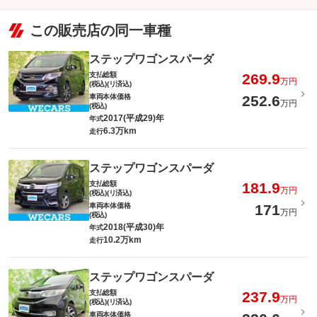
この販売店の同一車種
ステップワゴンスパーダ
支払総額
269.9
万円
(税込)(リ済込)
車両本体価格
252.6
万円
(税込)
2017(平成29)年
年式
6.3万km
走行
ステップワゴンスパーダ
支払総額
181.9
万円
(税込)(リ済込)
車両本体価格
171
万円
(税込)
2018(平成30)年
年式
10.2万km
走行
ステップワゴンスパーダ
支払総額
237.9
万円
(税込)(リ済込)
車両本体価格