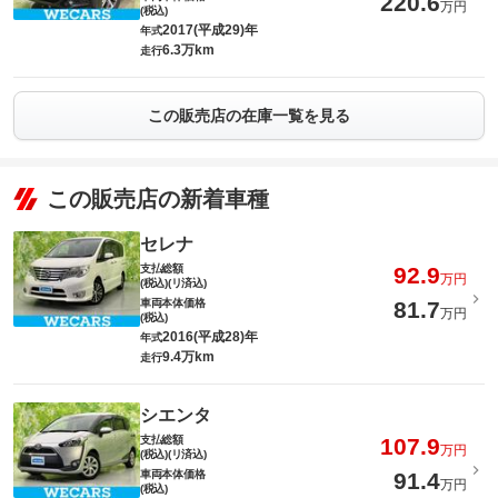
220.6
万円
(税込)
2017(平成29)年
年式
6.3万km
走行
この販売店の在庫一覧を見る
この販売店の新着車種
セレナ
支払総額
92.9
万円
(税込)(リ済込)
車両本体価格
81.7
万円
(税込)
2016(平成28)年
年式
9.4万km
走行
シエンタ
支払総額
107.9
万円
(税込)(リ済込)
車両本体価格
91.4
万円
(税込)