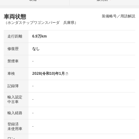
車両状態
装備略号／用語解説
（ホンダステップワゴンスパーダ 兵庫県）
走行距離
6.9万km
修復歴
なし
禁煙車
-
車検
2028(令和10)年1月
?
記録簿
-
輸入認定
-
中古車
輸入経路
-
登録済
-
未使用車
ワン