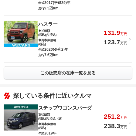
2017(平成29)年
年式
9.5万km
走行
ハスラー
支払総額
131.9
万円
(税込)(リ済込)
車両本体価格
123.7
万円
(税込)
2020(令和2)年
年式
7.6万km
走行
この販売店の在庫一覧を見る
探している条件に近いクルマ
ステップワゴンスパーダ
支払総額
251.2
万円
(税込)(リ済込・追)
車両本体価格
238.3
万円
(税込)
2019年
年式