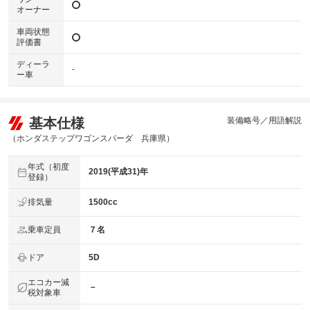
オーナー
車両状態
評価書
ディーラ
-
ー車
基本仕様
装備略号／用語解説
（ホンダステップワゴンスパーダ 兵庫県）
年式（初度
2019(平成31)年
登録）
排気量
1500cc
乗車定員
７名
ドア
5D
エコカー減
－
税対象車