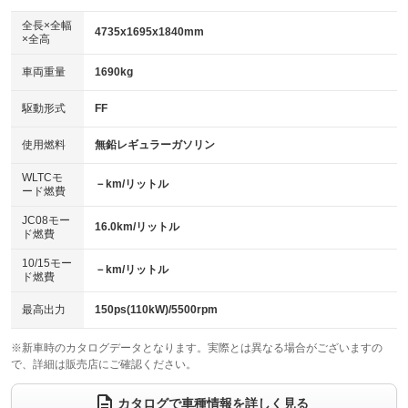
ダウンヒルアシストコントロール
アルミホイール：16インチ
：装備なし
：装備あり
全長×全幅
4735x1695x1840mm
×全高
パワーウィンドウ
盗難防止システム
革シート
ハーフレザーシート
：装備あり
：装備あり
：装備なし
：装備なし
車両重量
1690kg
アイドリングストップ
ドライブレコーダー
キーレス
LEDヘッドランプ
：装備あり
：装備あり
：装備あり
：装備あり
USB入力端子
Bluetooth接続
駆動形式
FF
HID(キセノンライト)
ポータブルナビ
：装備なし
：装備あり
：装備なし
：装備なし
100V電源
クリーンディーゼル
バックカメラ
ETC
使用燃料
無鉛レギュラーガソリン
：装備なし
：装備なし
：装備あり
：装備あり
センターデフロック
エアロ
スマートキー
：装備なし
WLTCモ
：装備なし
：装備なし
－km/リットル
ード燃費
レンタカーアップ
展示・試乗車
ローダウン
ランフラットタイヤ
：装備なし
：装備なし
：装備なし
：装備なし
JC08モー
16.0km/リットル
ド燃費
電動格納ミラー
パワーシート
3列シート
：装備あり
：装備なし
：装備なし
10/15モー
装備略号／用語解説
－km/リットル
ベンチシート
フルフラットシート
ド燃費
：装備なし
：装備なし
チップアップシート
オットマン
：装備なし
：装備なし
最高出力
150ps(110kW)/5500rpm
電動格納サードシート
シートヒーター
：装備なし
：装備なし
※新車時のカタログデータとなります。実際とは異なる場合がございますの
で、詳細は販売店にご確認ください。
ウォークスルー
後席モニター
：装備なし
：装備あり
電動リアゲート
フロントカメラ
カタログで車種情報を詳しく見る
：装備なし
：装備なし