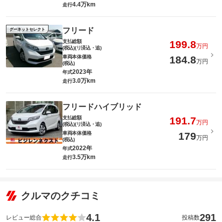
4.4万km
走行
フリード
グーネットセレクト
支払総額
199.8
万円
(税込)(リ済込・追)
車両本体価格
184.8
万円
(税込)
2023年
年式
3.0万km
走行
フリードハイブリッド
支払総額
191.7
万円
(税込)(リ済込・追)
車両本体価格
179
万円
(税込)
2022年
年式
3.5万km
走行
クルマのクチコミ
4.1
291
レビュー総合
投稿数