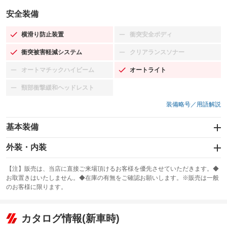
安全装備
横滑り防止装置
衝突安全ボディ
：装備あり
：装備なし
衝突被害軽減システム
クリアランスソナー
：装備あり
：装備なし
オートマチックハイビーム
オートライト
：装備なし
：装備あり
頸部衝撃緩和ヘッドレスト
：装備なし
装備略号／用語解説
基本装備
エアバッグ：運転席/助手席/サイド
外装・内装
：装備あり
スライドドア：両面電動
カーナビ：SDナビ
：装備あり
：装備あり
【注】販売は、当店に直接ご来場頂けるお客様を優先させていただきます。◆
お取置きはいたしません。◆在庫の有無をご確認お願いします。※販売は一般
サンルーフ
ABS
TV：フルセグ
：装備なし
：装備あり
：装備あり
のお客様に限ります。
エアコン
Wエアコン
オーディオ
：装備あり
：装備なし
：装備なし
リフトアップ
パワーステアリング
カタログ情報(新車時)
ビジュアル
：装備なし
：装備あり
：装備なし