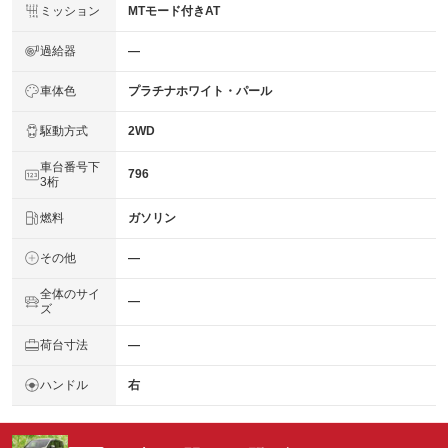
ミッション
MTモード付きAT
過給器
―
車体色
プラチナホワイト・パール
駆動方式
2WD
車台番号下
796
3桁
燃料
ガソリン
その他
―
全体のサイ
―
ズ
荷台寸法
―
ハンドル
右