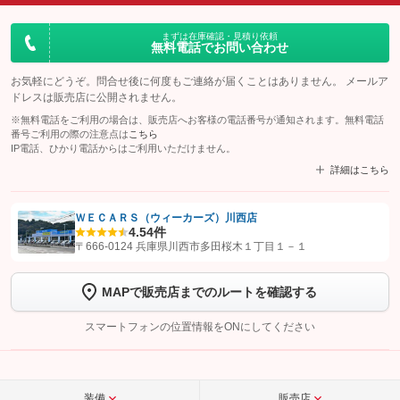
まずは在庫確認・見積り依頼
無料電話でお問い合わせ
お気軽にどうぞ。問合せ後に何度もご連絡が届くことはありません。 メールア
ドレスは販売店に公開されません。
※無料電話をご利用の場合は、販売店へお客様の電話番号が通知されます。無料電話
番号ご利用の際の注意点は
こちら
IP電話、ひかり電話からはご利用いただけません。
詳細はこちら
ＷＥＣＡＲＳ（ウィーカーズ）川西店
4.5
4件
【STEP1】
認証画面でグーネットを友だち追加してから「許可する」ボタンを押
〒666-0124 兵庫県川西市多田桜木１丁目１－１
します
MAPで販売店までのルートを確認する
【STEP2】
トーク画面で
ボタンをタップして問い合わせを
完了してください。
スマートフォンの位置情報をONにしてください
こちら
装備
販売店