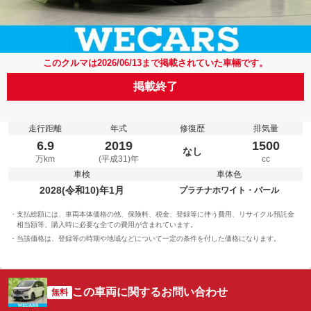
このクルマは2026/06/13まで掲載されていた車輛です。
掲載終了
走行距離
年式
修復歴
排気量
6.9
2019
1500
なし
万km
(平成31)年
cc
車検
車体色
2028(令和10)年1月
プラチナホワイト・パール
支払総額には、車両本体価格の他、保険料、税金、登録等に伴う費用、リサイクル預託金
相当額等、購入時に必要な全ての費用が含まれています。
当該価格は、登録等の時期や地域などについて一定の条件を付した価格になります。
この車両に関するお問い合わせ
無料