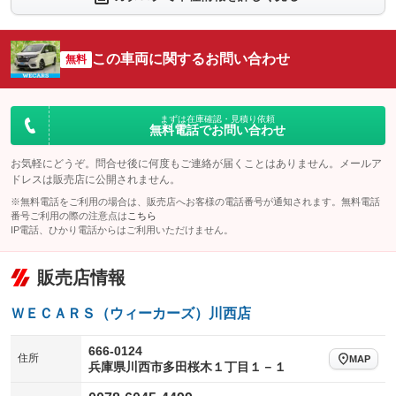
シートエアコン
全周囲カメラ
：装備なし
：装備なし
サイドカメラ
ルーフレール
この車両に関するお問い合わせ
：装備なし
無料
：装備なし
エアサスペンション
ヘッドライトウォッシャー
：装備なし
：装備なし
装備略号／用語解説
まずは在庫確認・見積り依頼
無料電話でお問い合わせ
お気軽にどうぞ。問合せ後に何度もご連絡が届くことはありません。メールア
ドレスは販売店に公開されません。
※無料電話をご利用の場合は、販売店へお客様の電話番号が通知されます。無料電話
番号ご利用の際の注意点は
こちら
IP電話、ひかり電話からはご利用いただけません。
販売店情報
ＷＥＣＡＲＳ（ウィーカーズ）川西店
666-0124
住所
MAP
兵庫県川西市多田桜木１丁目１－１