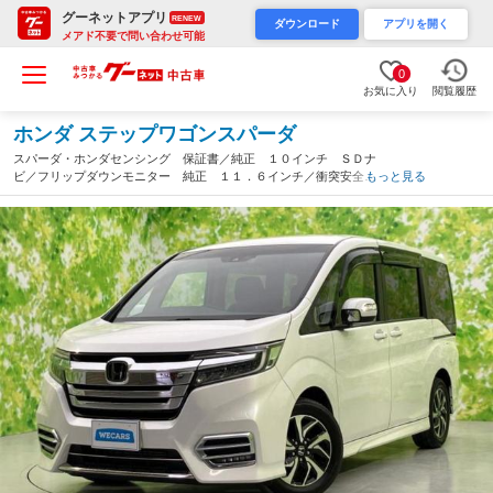
グーネットアプリ
RENEW
ダウンロード
アプリを開く
メアド不要で問い合わせ可能
0
お気に入り
閲覧履歴
ホンダ ステップワゴンスパーダ
スパーダ・ホンダセンシング 保証書／純正 １０インチ ＳＤナ
ビ／フリップダウンモニター 純正 １１．６インチ／衝突安全装
もっと見る
置／両側電動スライドドア／車線逸脱防止支援システム／ドライブ
レコーダー 前後／ヘッドランプ ＬＥＤ（兵庫県）