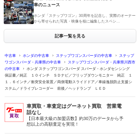
車のニュース
ホンダ「ステップワゴン」30周年を記念し、実際のオーナー
から寄せられた写真・映像を核に編集したスペシ…
記事一覧を見る
中古車
ホンダの中古車
ステップワゴンスパーダの中古車
ステップ
ワゴンスパーダ・兵庫県の中古車
ステップワゴンスパーダ・兵庫県川西市
の中古車
ホンダ ステップワゴンスパーダ スパーダ・ホンダセンシング
保証書／純正 １０インチ ＳＤナビ／フリップダウンモニター 純正 １
１．６インチ／衝突安全装置／両側電動スライドドア／車線逸脱防止支援シ
ステム／ドライブレコーダー 前後／ヘッドランプ ＬＥＤ
車買取・車査定はグーネット買取 営業電
話なし
【日本最大級の加盟店数】約30万のデータから予
想以上の高額査定を実現！