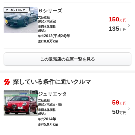
６シリーズ
グーネットセレクト
支払総額
150
万円
(税込)(リ済込)
車両本体価格
135
万円
(税込)
2012(平成24)年
年式
8.8万km
走行
この販売店の在庫一覧を見る
探している条件に近いクルマ
ジュリエッタ
支払総額
59
万円
(税込)(リ済込・追)
車両本体価格
50
万円
(税込)
2014年
年式
5.9万km
走行