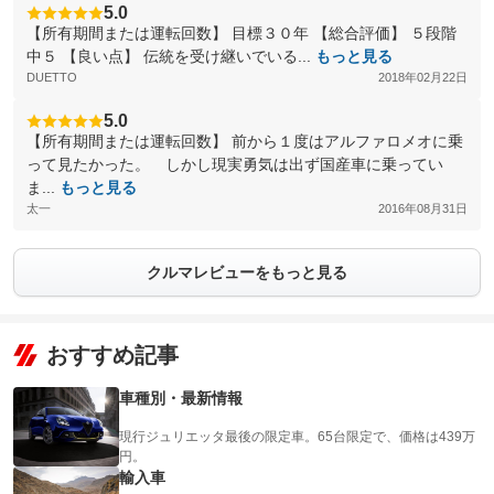
5.0
【所有期間または運転回数】 目標３０年 【総合評価】 ５段階
中５ 【良い点】 伝統を受け継いでいる...
もっと見る
DUETTO
2018年02月22日
5.0
【所有期間または運転回数】 前から１度はアルファロメオに乗
って見たかった。 しかし現実勇気は出ず国産車に乗ってい
ま...
もっと見る
太一
2016年08月31日
クルマレビューをもっと見る
おすすめ記事
車種別・最新情報
現行ジュリエッタ最後の限定車。65台限定で、価格は439万
円。
輸入車