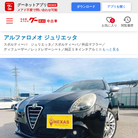
グーネットアプリ
RENEW
ダウンロード
アプリを開く
メアド不要で問い合わせ可能
0
お気に入り
閲覧履歴
アルファロメオ ジュリエッタ
スポルティーバ ジュリエッタ／スポルティーバ／外品マフラー／
ディフューザー／レッドレザーシート／純正１８インチアルミホイ
もっと見る
ール／ＨＩＤヘッドライト／（京都府）