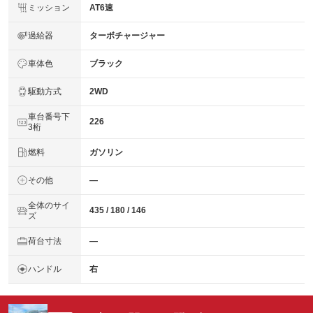
ミッション
AT6速
過給器
ターボチャージャー
車体色
ブラック
駆動方式
2WD
車台番号下
226
3桁
燃料
ガソリン
その他
―
全体のサイ
435 / 180 / 146
ズ
荷台寸法
―
ハンドル
右