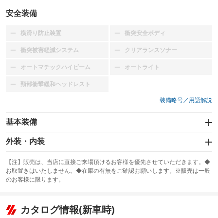
安全装備
横滑り防止装置
衝突安全ボディ
：装備なし
：装備なし
衝突被害軽減システム
クリアランスソナー
：装備なし
：装備なし
オートマチックハイビーム
オートライト
：装備なし
：装備なし
頸部衝撃緩和ヘッドレスト
：装備なし
装備略号／用語解説
基本装備
エアバッグ：運転席/助手席/サイド
外装・内装
：装備あり
スライドドア
カーナビ
：装備なし
：装備なし
【注】販売は、当店に直接ご来場頂けるお客様を優先させていただきます。◆
お取置きはいたしません。◆在庫の有無をご確認お願いします。※販売は一般
サンルーフ
ABS
TV
：装備なし
：装備あり
：装備なし
のお客様に限ります。
エアコン
Wエアコン
オーディオ：CDまたはCDチェンジャー
：装備あり
：装備なし
：装備あり
リフトアップ
パワーステアリング
カタログ情報(新車時)
ビジュアル
：装備なし
：装備あり
：装備なし