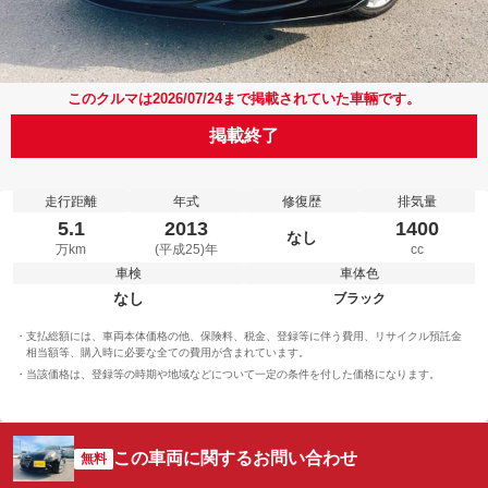
このクルマは2026/07/24まで掲載されていた車輛です。
掲載終了
走行距離
年式
修復歴
排気量
5.1
2013
1400
なし
万km
(平成25)年
cc
車検
車体色
なし
ブラック
支払総額には、車両本体価格の他、保険料、税金、登録等に伴う費用、リサイクル預託金
相当額等、購入時に必要な全ての費用が含まれています。
当該価格は、登録等の時期や地域などについて一定の条件を付した価格になります。
この車両に関するお問い合わせ
無料