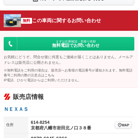
シートエアコン
全周囲カメラ
：装備なし
：装備なし
サイドカメラ
ルーフレール
この車両に関するお問い合わせ
：装備なし
無料
：装備なし
エアサスペンション
ヘッドライトウォッシャー
：装備なし
：装備なし
装備略号／用語解説
まずは在庫確認・見積り依頼
無料電話でお問い合わせ
お気軽にどうぞ。問合せ後に何度もご連絡が届くことはありません。メールア
ドレスは販売店に公開されません。
※無料電話をご利用の場合は、販売店へお客様の電話番号が通知されます。無料電話
番号ご利用の際の注意点は
こちら
IP電話、ひかり電話からはご利用いただけません。
販売店情報
ＮＥＸＡＳ
614-8254
住所
MAP
京都府八幡市岩田北ノ口３８番