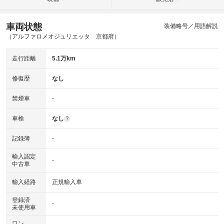
車両状態
装備略号／用語解説
（アルファロメオジュリエッタ 京都府）
走行距離
5.1万km
修復歴
なし
禁煙車
-
車検
なし
?
記録簿
-
輸入認定
-
中古車
輸入経路
正規輸入車
登録済
-
未使用車
ワン