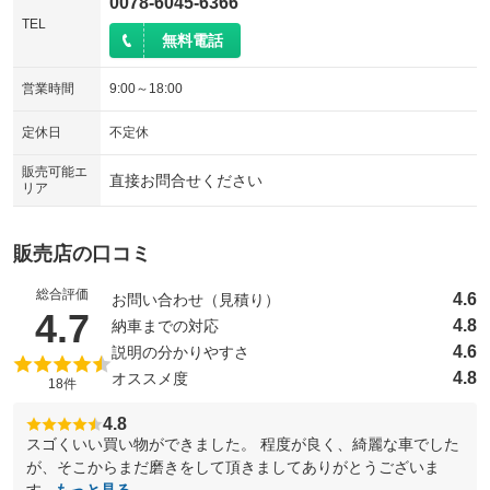
0078-6045-6366
TEL
無料電話
営業時間
9:00～18:00
定休日
不定休
販売可能エ
直接お問合せください
リア
販売店の口コミ
総合評価
4.6
お問い合わせ（見積り）
（5点満点中）
4.7
4.8
納車までの対応
4.6
説明の分かりやすさ
4.8
オススメ度
18件
4.8
スゴくいい買い物ができました。 程度が良く、綺麗な車でした
が、そこからまだ磨きをして頂きましてありがとうございま