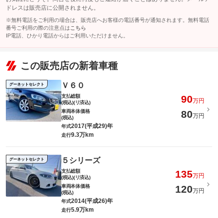
ドレスは販売店に公開されません。
※無料電話をご利用の場合は、販売店へお客様の電話番号が通知されます。無料電話
番号ご利用の際の注意点は
こちら
IP電話、ひかり電話からはご利用いただけません。
この販売店の新着車種
Ｖ６０
グーネットセレクト
支払総額
90
万円
(税込)(リ済込)
車両本体価格
80
万円
(税込)
2017(平成29)年
年式
9.3万km
走行
５シリーズ
グーネットセレクト
支払総額
135
万円
(税込)(リ済込)
車両本体価格
120
万円
(税込)
2014(平成26)年
年式
5.9万km
走行