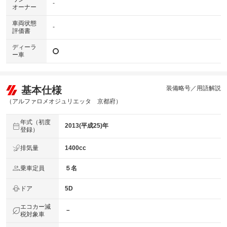
-
オーナー
車両状態
-
評価書
ディーラ
ー車
基本仕様
装備略号／用語解説
（アルファロメオジュリエッタ 京都府）
年式（初度
2013(平成25)年
登録）
排気量
1400cc
乗車定員
５名
ドア
5D
エコカー減
－
税対象車