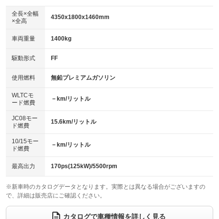
ダウンヒルアシストコントロール
アルミホイール：18インチ
：装備なし
：装備あり
全長×全幅
4350x1800x1460mm
×全高
パワーウィンドウ
盗難防止システム
革シート
ハーフレザーシート
：装備あり
：装備あり
：装備あり
：装備なし
車両重量
1400kg
アイドリングストップ
ドライブレコーダー
キーレス
LEDヘッドランプ
：装備なし
：装備なし
：装備あり
：装備なし
USB入力端子
Bluetooth接続
駆動形式
FF
HID(キセノンライト)
ポータブルナビ
：装備なし
：装備なし
：装備あり
：装備なし
100V電源
クリーンディーゼル
バックカメラ
ETC
使用燃料
無鉛プレミアムガソリン
：装備なし
：装備なし
：装備なし
：装備あり
センターデフロック
エアロ
スマートキー
：装備なし
WLTCモ
：装備なし
：装備なし
－km/リットル
ード燃費
レンタカーアップ
展示・試乗車
ローダウン
ランフラットタイヤ
：装備なし
：装備なし
：装備なし
：装備なし
JC08モー
15.6km/リットル
ド燃費
電動格納ミラー
パワーシート
3列シート
：装備あり
：装備あり
：装備なし
10/15モー
装備略号／用語解説
－km/リットル
ベンチシート
フルフラットシート
ド燃費
：装備なし
：装備なし
チップアップシート
オットマン
：装備なし
：装備なし
最高出力
170ps(125kW)/5500rpm
電動格納サードシート
シートヒーター
：装備なし
：装備なし
※新車時のカタログデータとなります。実際とは異なる場合がございますの
で、詳細は販売店にご確認ください。
ウォークスルー
後席モニター
：装備なし
：装備なし
電動リアゲート
フロントカメラ
カタログで車種情報を詳しく見る
：装備なし
：装備なし