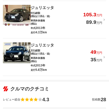
ジュリエッタ
支払総額
105.3
万円
(税込)(リ済込・追)
車両本体価格
89.9
万円
(税込)
2013年
年式
4.3万km
走行
ジュリエッタ
支払総額
49
万円
(税込)(リ済込・追)
車両本体価格
35
万円
(税込)
2013年
年式
5.8万km
走行
クルマのクチコミ
4.3
28
レビュー総合
投稿数