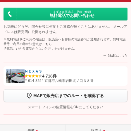
まずは在庫確認・見積り依頼
無料電話でお問い合わせ
お気軽にどうぞ。問合せ後に何度もご連絡が届くことはありません。 メールア
ドレスは販売店に公開されません。
※無料電話をご利用の場合は、販売店へお客様の電話番号が通知されます。無料電話
番号ご利用の際の注意点は
こちら
IP電話、ひかり電話からはご利用いただけません。
詳細はこちら
ＮＥＸＡＳ
4.7
18件
【STEP1】
認証画面でグーネットを友だち追加してから「許可する」ボタンを押
〒614-8254 京都府八幡市岩田北ノ口３８番
します
MAPで販売店までのルートを確認する
【STEP2】
トーク画面で
ボタンをタップして問い合わせを
完了してください。
スマートフォンの位置情報をONにしてください
こちら
装備
販売店