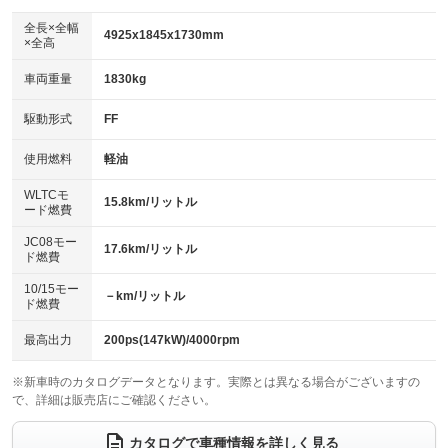
ダウンヒルアシストコントロール
アルミホイール：19インチ
：装備なし
：装備あり
全長×全幅
4925x1845x1730mm
×全高
パワーウィンドウ
盗難防止システム
革シート
ハーフレザーシート
：装備あり
：装備あり
：装備なし
：装備あり
車両重量
1830kg
アイドリングストップ
ドライブレコーダー
キーレス
LEDヘッドランプ
：装備あり
：装備なし
：装備あり
：装備あり
USB入力端子
Bluetooth接続
駆動形式
FF
HID(キセノンライト)
ポータブルナビ
：装備あり
：装備あり
：装備なし
：装備なし
100V電源
クリーンディーゼル
バックカメラ
ETC
使用燃料
軽油
：装備なし
：装備なし
：装備あり
：装備あり
センターデフロック
エアロ
スマートキー
：装備なし
WLTCモ
：装備なし
：装備あり
15.8km/リットル
ード燃費
レンタカーアップ
展示・試乗車
ローダウン
ランフラットタイヤ
：装備なし
：装備なし
：装備なし
：装備なし
JC08モー
17.6km/リットル
ド燃費
電動格納ミラー
パワーシート
3列シート
：装備あり
：装備あり
：装備なし
10/15モー
装備略号／用語解説
－km/リットル
ベンチシート
フルフラットシート
ド燃費
：装備なし
：装備なし
チップアップシート
オットマン
：装備なし
：装備なし
最高出力
200ps(147kW)/4000rpm
電動格納サードシート
シートヒーター
：装備なし
：装備あり
※新車時のカタログデータとなります。実際とは異なる場合がございますの
で、詳細は販売店にご確認ください。
ウォークスルー
後席モニター
：装備なし
：装備なし
電動リアゲート
フロントカメラ
カタログで車種情報を詳しく見る
：装備あり
：装備あり