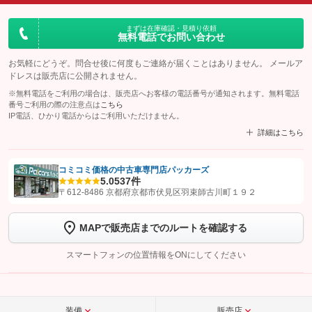
まずは在庫確認・見積り依頼
無料電話でお問い合わせ
お気軽にどうぞ。問合せ後に何度もご連絡が届くことはありません。 メールア
ドレスは販売店に公開されません。
※無料電話をご利用の場合は、販売店へお客様の電話番号が通知されます。無料電話
番号ご利用の際の注意点は
こちら
IP電話、ひかり電話からはご利用いただけません。
詳細はこちら
コミコミ価格の中古車専門店パッカーズ
5.0
537件
【STEP1】
認証画面でグーネットを友だち追加してから「許可する」ボタンを押
〒612-8486 京都府京都市伏見区羽束師古川町１９２
します
MAPで販売店までのルートを確認する
【STEP2】
トーク画面で
ボタンをタップして問い合わせを
完了してください。
スマートフォンの位置情報をONにしてください
こちら
装備
販売店