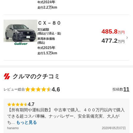
2024年
年式
2.2万km
走行
ＣＸ－８０
支払総額
485.8
万円
(税込)(リ済込・追)
車両本体価格
477.2
万円
(税込)
2025年
年式
1.5万km
走行
クルマのクチコミ
4.6
11
レビュー総合
投稿数
4.7
【所有期間や運転回数】 中古車で購入。４００万円以内で購入
できる超コスパ車輛。ナッパレザー、安全装備充実、大人が
ち...
もっと見る
hanamo
2020年05月07日