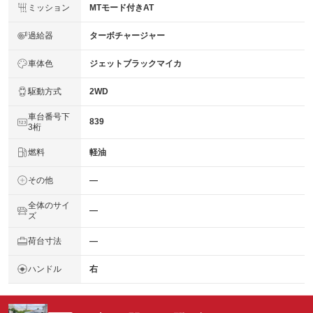
ミッション
MTモード付きAT
過給器
ターボチャージャー
車体色
ジェットブラックマイカ
駆動方式
2WD
車台番号下
839
3桁
燃料
軽油
その他
―
全体のサイ
―
ズ
荷台寸法
―
ハンドル
右