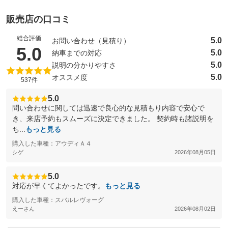
販売店の口コミ
総合評価
5.0
お問い合わせ（見積り）
（5点満点中）
5.0
5.0
納車までの対応
5.0
説明の分かりやすさ
5.0
オススメ度
537件
5.0
問い合わせに関しては迅速で良心的な見積もり内容で安心で
き、来店予約もスムーズに決定できました。 契約時も諸説明を
ち...
もっと見る
購入した車種：アウディＡ４
シゲ
2026年08月05日
5.0
対応が早くてよかったです。
もっと見る
購入した車種：スバルレヴォーグ
えーさん
2026年08月02日