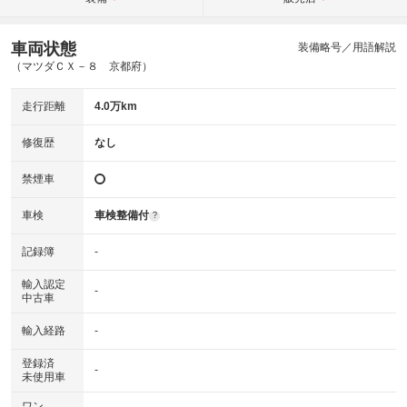
車両状態
装備略号／用語解説
（マツダＣＸ－８ 京都府）
走行距離
4.0万km
修復歴
なし
禁煙車
車検
車検整備付
?
記録簿
-
輸入認定
-
中古車
輸入経路
-
登録済
-
未使用車
ワン