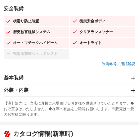
安全装備
横滑り防止装置
衝突安全ボディ
：装備あり
：装備あり
衝突被害軽減システム
クリアランスソナー
：装備あり
：装備あり
オートマチックハイビーム
オートライト
：装備あり
：装備あり
頸部衝撃緩和ヘッドレスト
：装備なし
装備略号／用語解説
基本装備
エアバッグ：運転席/助手席/サイド
外装・内装
：装備あり
スライドドア
カーナビ
：装備なし
：装備なし
【注】販売は、当店に直接ご来場頂けるお客様を優先させていただきます。◆
お取置きはいたしません。◆在庫の有無をご確認お願いします。※販売は一般
サンルーフ
ABS
TV：フルセグ
：装備なし
：装備あり
：装備あり
のお客様に限ります。
エアコン
Wエアコン
オーディオ：ミュージックプレイヤー接続可
：装備あり
：装備あり
：装備あり
リフトアップ
パワーステアリング
カタログ情報(新車時)
ビジュアル
：装備なし
：装備あり
：装備なし