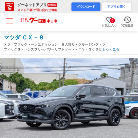
グーネットアプリ
RENEW
ダウンロード
アプリを開く
メアド不要で問い合わせ可能
0
お気に入り
閲覧履歴
マツダ ＣＸ－８
ＸＤ ブラックトーンエディション ６人乗り・クルージングトラ
フィックＳ・ハンズフリーパワーリフトゲート・ＴＶ・３６０度ビ
もっと見る
ューＭ・ＥＴＣ・ＡｐｐｌｅＣａｒＰｌａｙ・ＡｎｄｒｏｉｄＡｕ
ｔｏ・ワイヤレス充電・禁煙車・保証継承・車検整備付（京都府）