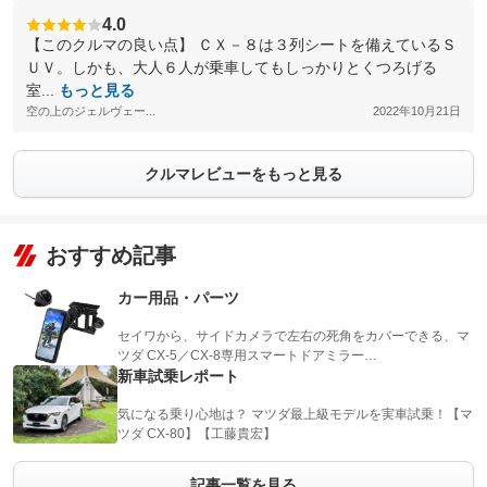
4.0
【このクルマの良い点】 ＣＸ－８は３列シートを備えているＳ
ＵＶ。しかも、大人６人が乗車してもしっかりとくつろげる
室...
もっと見る
空の上のジェルヴェー...
2022年10月21日
クルマレビューをもっと見る
おすすめ記事
カー用品・パーツ
セイワから、サイドカメラで左右の死角をカバーできる、マ
ツダ CX-5／CX-8専用スマートドアミラー…
新車試乗レポート
気になる乗り心地は？ マツダ最上級モデルを実車試乗！【マ
ツダ CX-80】【工藤貴宏】
記事一覧を見る