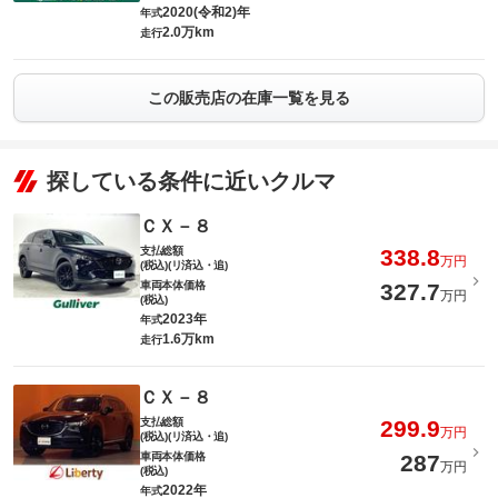
2020(令和2)年
年式
2.0万km
走行
この販売店の在庫一覧を見る
探している条件に近いクルマ
ＣＸ－８
支払総額
338.8
万円
(税込)(リ済込・追)
車両本体価格
327.7
万円
(税込)
2023年
年式
1.6万km
走行
ＣＸ－８
支払総額
299.9
万円
(税込)(リ済込・追)
車両本体価格
287
万円
(税込)
2022年
年式