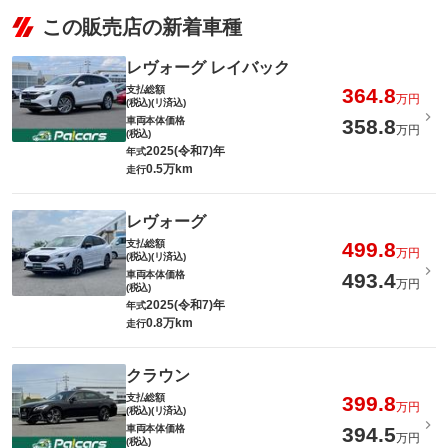
この販売店の新着車種
レヴォーグ レイバック
支払総額
364.8
万円
(税込)(リ済込)
車両本体価格
358.8
万円
(税込)
2025(令和7)年
年式
0.5万km
走行
レヴォーグ
支払総額
499.8
万円
(税込)(リ済込)
車両本体価格
493.4
万円
(税込)
2025(令和7)年
年式
0.8万km
走行
クラウン
支払総額
399.8
万円
(税込)(リ済込)
車両本体価格
394.5
万円
(税込)