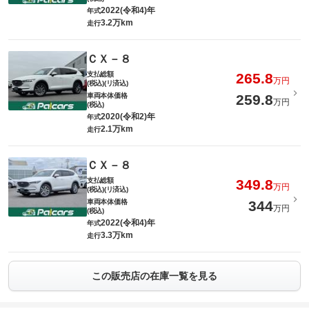
2022(令和4)年
年式
3.2万km
走行
ＣＸ－８
支払総額
265.8
万円
(税込)(リ済込)
車両本体価格
259.8
万円
(税込)
2020(令和2)年
年式
2.1万km
走行
ＣＸ－８
支払総額
349.8
万円
(税込)(リ済込)
車両本体価格
344
万円
(税込)
2022(令和4)年
年式
3.3万km
走行
この販売店の在庫一覧を見る