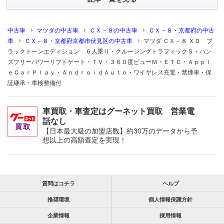
中古車
マツダの中古車
ＣＸ－８の中古車
ＣＸ－８・京都府の中古
車
ＣＸ－８・京都府京都市伏見区の中古車
マツダ ＣＸ－８ ＸＤ ブ
ラックトーンエディション ６人乗り・クルージングトラフィックＳ・ハン
ズフリーパワーリフトゲート・ＴＶ・３６０度ビューＭ・ＥＴＣ・Ａｐｐｌ
ｅＣａｒＰｌａｙ・ＡｎｄｒｏｉｄＡｕｔｏ・ワイヤレス充電・禁煙車・保
証継承・車検整備付
車買取・車査定はグーネット買取 営業電
話なし
【日本最大級の加盟店数】約30万のデータから予
想以上の高額査定を実現！
質問はコチラ
ヘルプ
推奨環境
個人情報保護方針
企業情報
採用情報