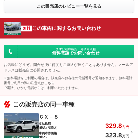
この販売店のレビュー一覧を見る
この車両に関するお問い合わせ
無料
まずは在庫確認・見積り依頼
無料電話でお問い合わせ
お気軽にどうぞ。問合せ後に何度もご連絡が届くことはありません。メールア
ドレスは販売店に公開されません。
※無料電話をご利用の場合は、販売店へお客様の電話番号が通知されます。無料電話
番号ご利用の際の注意点は
こちら
IP電話、ひかり電話からはご利用いただけません。
この販売店の同一車種
ＣＸ－８
支払総額
329.8
万円
(税込)(リ済込)
車両本体価格
323.8
万円
(税込)