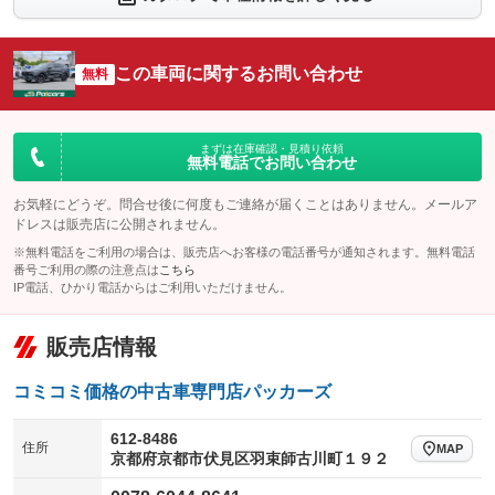
シートエアコン
全周囲カメラ
：装備なし
：装備あり
サイドカメラ
ルーフレール
この車両に関するお問い合わせ
：装備あり
無料
：装備なし
エアサスペンション
ヘッドライトウォッシャー
：装備なし
：装備なし
装備略号／用語解説
まずは在庫確認・見積り依頼
無料電話でお問い合わせ
お気軽にどうぞ。問合せ後に何度もご連絡が届くことはありません。メールア
ドレスは販売店に公開されません。
※無料電話をご利用の場合は、販売店へお客様の電話番号が通知されます。無料電話
番号ご利用の際の注意点は
こちら
IP電話、ひかり電話からはご利用いただけません。
販売店情報
コミコミ価格の中古車専門店パッカーズ
612-8486
住所
MAP
京都府京都市伏見区羽束師古川町１９２