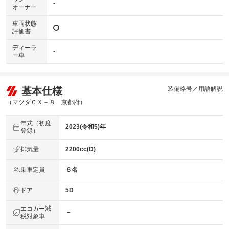
-
オーナー
車両状態
評価書
ディーラ
-
ー車
基本仕様
装備略号／用語解説
（マツダＣＸ－８ 京都府）
年式（初度
2023(令和5)年
登録）
排気量
2200cc(D)
乗車定員
６名
ドア
5D
エコカー減
－
税対象車