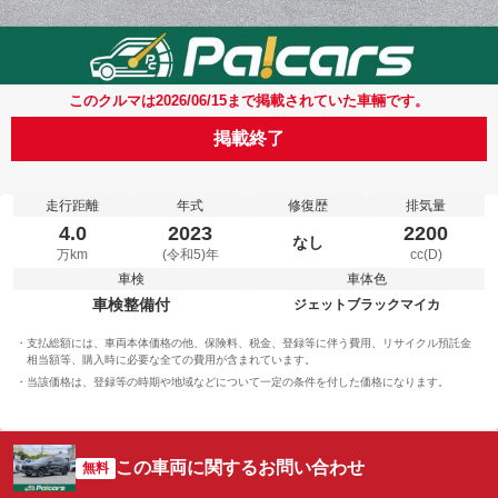
このクルマは2026/06/15まで掲載されていた車輛です。
掲載終了
走行距離
年式
修復歴
排気量
4.0
2023
2200
なし
万km
(令和5)年
cc(D)
車検
車体色
車検整備付
ジェットブラックマイカ
支払総額には、車両本体価格の他、保険料、税金、登録等に伴う費用、リサイクル預託金
相当額等、購入時に必要な全ての費用が含まれています。
当該価格は、登録等の時期や地域などについて一定の条件を付した価格になります。
この車両に関するお問い合わせ
無料