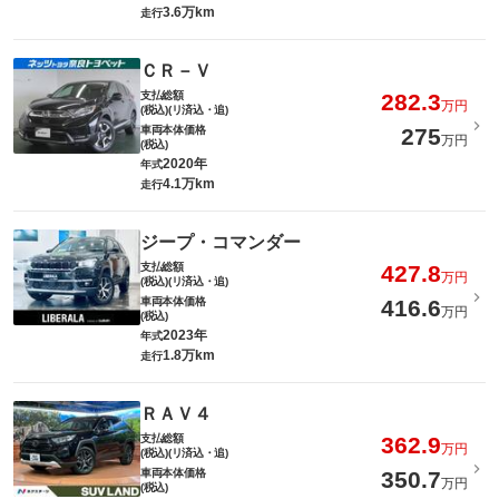
3.6万km
走行
ＣＲ－Ｖ
支払総額
282.3
万円
(税込)(リ済込・追)
車両本体価格
275
万円
(税込)
2020年
年式
4.1万km
走行
ジープ・コマンダー
支払総額
427.8
万円
(税込)(リ済込・追)
車両本体価格
416.6
万円
(税込)
2023年
年式
1.8万km
走行
ＲＡＶ４
支払総額
362.9
万円
(税込)(リ済込・追)
車両本体価格
350.7
万円
(税込)