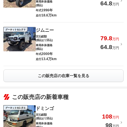
車両本体価格
64.8
万円
(税込)
1996年
年式
18.6万km
走行
ジムニー
グーネットセレクト
支払総額
79.8
万円
(税込)(リ済込)
車両本体価格
64.8
万円
(税込)
2000年
年式
13.4万km
走行
この販売店の在庫一覧を見る
この販売店の新着車種
ドミンゴ
グーネットセレクト
支払総額
108
万円
(税込)(リ済込)
車両本体価格
98
万円