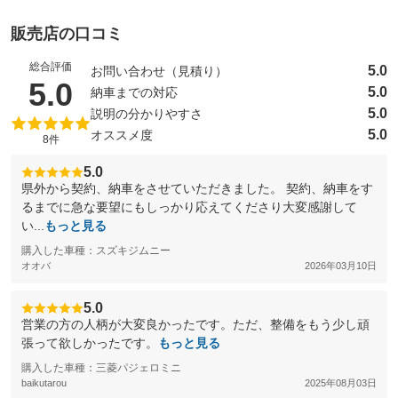
販売店の口コミ
総合評価
5.0
お問い合わせ（見積り）
（5点満点中）
5.0
5.0
納車までの対応
5.0
説明の分かりやすさ
5.0
オススメ度
8件
5.0
県外から契約、納車をさせていただきました。 契約、納車をす
るまでに急な要望にもしっかり応えてくださり大変感謝して
い...
もっと見る
購入した車種：スズキジムニー
オオバ
2026年03月10日
5.0
営業の方の人柄が大変良かったです。ただ、整備をもう少し頑
張って欲しかったです。
もっと見る
購入した車種：三菱パジェロミニ
baikutarou
2025年08月03日