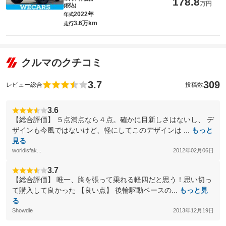
178.8
万円
(税込)
2022年
年式
3.6万km
走行
クルマのクチコミ
3.7
309
レビュー総合
投稿数
3.6
【総合評価】 ５点満点なら４点。確かに目新しさはないし、 デ
ザインも今風ではないけど、軽にしてこのデザインは ...
もっと
見る
worldisfak...
2012年02月06日
3.7
【総合評価】 唯一、胸を張って乗れる軽四だと思う！思い切っ
て購入して良かった 【良い点】 後輪駆動ベースの...
もっと見
る
Showdie
2013年12月19日