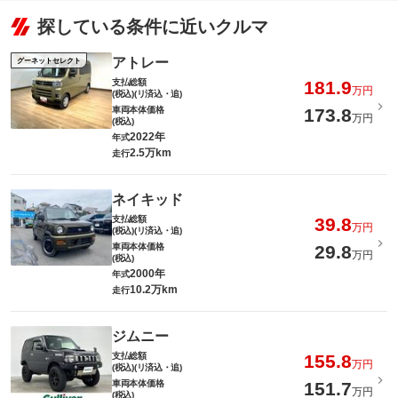
探している条件に近いクルマ
アトレー
グーネットセレクト
支払総額
181.9
万円
(税込)(リ済込・追)
車両本体価格
173.8
万円
(税込)
2022年
年式
2.5万km
走行
ネイキッド
支払総額
39.8
万円
(税込)(リ済込・追)
車両本体価格
29.8
万円
(税込)
2000年
年式
10.2万km
走行
ジムニー
支払総額
155.8
万円
(税込)(リ済込・追)
車両本体価格
151.7
万円
(税込)