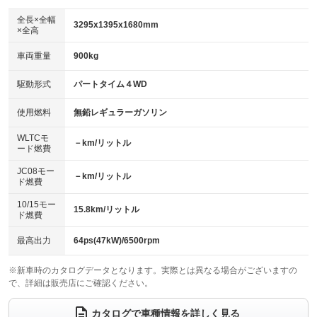
ダウンヒルアシストコントロール
アルミホイール：16インチ
：装備なし
：装備あり
全長×全幅
3295x1395x1680mm
×全高
パワーウィンドウ
盗難防止システム
革シート
ハーフレザーシート
：装備なし
：装備なし
：装備なし
：装備なし
車両重量
900kg
アイドリングストップ
ドライブレコーダー
キーレス
LEDヘッドランプ
：装備なし
：装備なし
：装備なし
：装備なし
USB入力端子
Bluetooth接続
駆動形式
パートタイム４WD
HID(キセノンライト)
ポータブルナビ
：装備なし
：装備なし
：装備なし
：装備なし
100V電源
クリーンディーゼル
バックカメラ
ETC
使用燃料
無鉛レギュラーガソリン
：装備なし
：装備なし
：装備なし
：装備なし
センターデフロック
エアロ
スマートキー
：装備なし
WLTCモ
：装備なし
：装備なし
－km/リットル
ード燃費
レンタカーアップ
展示・試乗車
ローダウン
ランフラットタイヤ
：装備なし
：装備なし
：装備なし
：装備なし
JC08モー
－km/リットル
ド燃費
電動格納ミラー
パワーシート
3列シート
：装備なし
：装備なし
：装備なし
10/15モー
装備略号／用語解説
15.8km/リットル
ベンチシート
フルフラットシート
ド燃費
：装備なし
：装備なし
チップアップシート
オットマン
：装備なし
：装備なし
最高出力
64ps(47kW)/6500rpm
電動格納サードシート
シートヒーター
：装備なし
：装備なし
※新車時のカタログデータとなります。実際とは異なる場合がございますの
で、詳細は販売店にご確認ください。
ウォークスルー
後席モニター
：装備なし
：装備なし
電動リアゲート
フロントカメラ
カタログで車種情報を詳しく見る
：装備なし
：装備なし