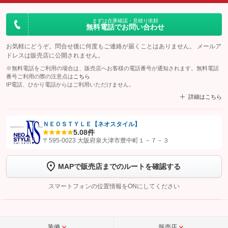
まずは在庫確認・見積り依頼
無料電話でお問い合わせ
お気軽にどうぞ。問合せ後に何度もご連絡が届くことはありません。 メールア
ドレスは販売店に公開されません。
※無料電話をご利用の場合は、販売店へお客様の電話番号が通知されます。無料電話
番号ご利用の際の注意点は
こちら
IP電話、ひかり電話からはご利用いただけません。
詳細はこちら
ＮＥＯＳＴＹＬＥ【ネオスタイル】
5.0
8件
【STEP1】
認証画面でグーネットを友だち追加してから「許可する」ボタンを押
〒595-0023 大阪府泉大津市豊中町１－７－３
します
MAPで販売店までのルートを確認する
【STEP2】
トーク画面で
ボタンをタップして問い合わせを
完了してください。
スマートフォンの位置情報をONにしてください
こちら
装備
販売店