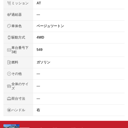
ミッション
AT
過給器
―
車体色
ベージュツートン
駆動方式
4WD
車台番号下
549
3桁
燃料
ガソリン
その他
―
全体のサイ
―
ズ
荷台寸法
―
ハンドル
右