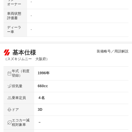
-
オーナー
車両状態
-
評価書
ディーラ
-
ー車
基本仕様
装備略号／用語解説
（スズキジムニー 大阪府）
年式（初度
1996年
登録）
排気量
660cc
乗車定員
４名
ドア
3D
エコカー減
－
税対象車