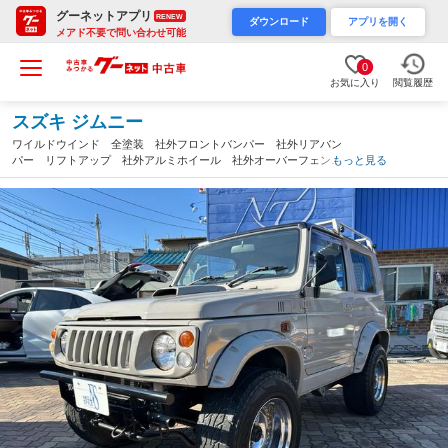
グーネットアプリ
RENEW
ダウンロード
アプリを開く
メアド不要で問い合わせ可能
0
お気に入り
閲覧履歴
スズキ ジムニー
ワイルドウインド 全塗装 社外フロントバンパー 社外リアバン
パー リフトアップ 社外アルミホイール 社外オーバーフェンダ
もっと見る
ー エアコン パワステ（大阪府）