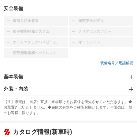
安全装備
横滑り防止装置
衝突安全ボディ
：装備なし
：装備なし
衝突被害軽減システム
クリアランスソナー
：装備なし
：装備なし
オートマチックハイビーム
オートライト
：装備なし
：装備なし
頸部衝撃緩和ヘッドレスト
：装備なし
装備略号／用語解説
基本装備
エアバッグ
外装・内装
：装備なし
スライドドア
カーナビ
：装備なし
：装備なし
【注】販売は、当店に直接ご来場頂けるお客様を優先させていただきます。◆
お取置きはいたしません。◆在庫の有無をご確認お願いします。※販売は一般
サンルーフ
ABS
TV
：装備なし
：装備なし
：装備なし
のお客様に限ります。
エアコン
Wエアコン
オーディオ：カセット
：装備あり
：装備なし
：装備あり
リフトアップ
パワーステアリング
カタログ情報(新車時)
ビジュアル
：装備なし
：装備あり
：装備なし