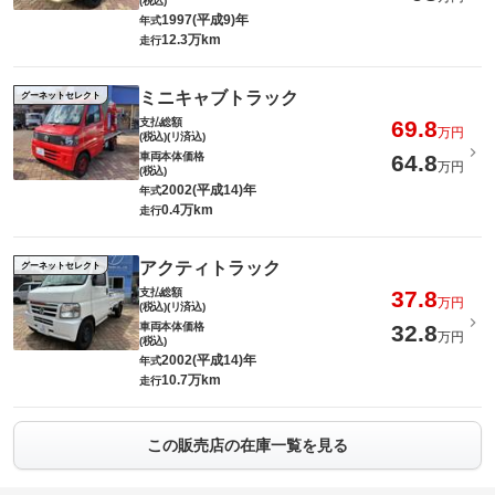
(税込)
1997(平成9)年
年式
12.3万km
走行
ミニキャブトラック
グーネットセレクト
支払総額
69.8
万円
(税込)(リ済込)
車両本体価格
64.8
万円
(税込)
2002(平成14)年
年式
0.4万km
走行
アクティトラック
グーネットセレクト
支払総額
37.8
万円
(税込)(リ済込)
車両本体価格
32.8
万円
(税込)
2002(平成14)年
年式
10.7万km
走行
この販売店の在庫一覧を見る