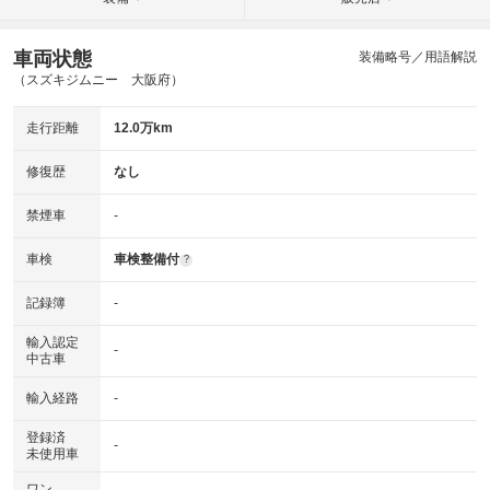
車両状態
装備略号／用語解説
（スズキジムニー 大阪府）
走行距離
12.0万km
修復歴
なし
禁煙車
-
車検
車検整備付
?
記録簿
-
輸入認定
-
中古車
輸入経路
-
登録済
-
未使用車
ワン