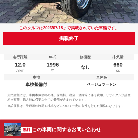
このクルマは2026/07/18まで掲載されていた車輛です。
掲載終了
走行距離
年式
修復歴
排気量
12.0
1996
660
なし
万km
年
cc
車検
車体色
車検整備付
ベージュツートン
支払総額には、車両本体価格の他、保険料、税金、登録等に伴う費用、リサイクル預託金
相当額等、購入時に必要な全ての費用が含まれています。
当該価格は、登録等の時期や地域などについて一定の条件を付した価格になります。
この車両に関するお問い合わせ
無料