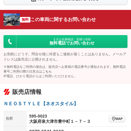
シートエアコン
全周囲カメラ
：装備なし
：装備なし
サイドカメラ
ルーフレール
この車両に関するお問い合わせ
：装備なし
無料
：装備なし
エアサスペンション
ヘッドライトウォッシャー
：装備なし
：装備なし
装備略号／用語解説
まずは在庫確認・見積り依頼
無料電話でお問い合わせ
お気軽にどうぞ。問合せ後に何度もご連絡が届くことはありません。メールア
ドレスは販売店に公開されません。
※無料電話をご利用の場合は、販売店へお客様の電話番号が通知されます。無料電話
番号ご利用の際の注意点は
こちら
IP電話、ひかり電話からはご利用いただけません。
販売店情報
ＮＥＯＳＴＹＬＥ【ネオスタイル】
595-0023
住所
MAP
大阪府泉大津市豊中町１－７－３