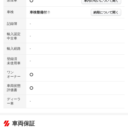
禁煙車
車内の匂いについて聞く
車検
車検整備付
納期について聞く
?
記録簿
-
輸入認定
-
中古車
輸入経路
-
登録済
-
未使用車
ワン
オーナー
車両状態
評価書
ディーラ
-
ー車
車両保証