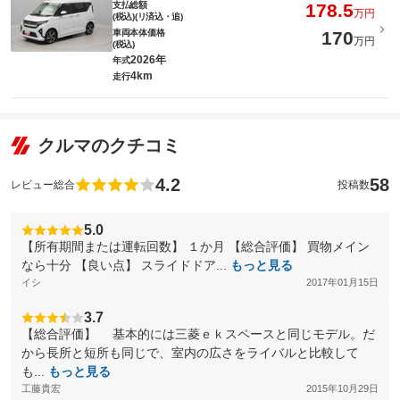
支払総額
178.5
万円
(税込)(リ済込・追)
車両本体価格
170
万円
(税込)
2026年
年式
4km
走行
クルマのクチコミ
4.2
58
レビュー総合
投稿数
5.0
【所有期間または運転回数】 １か月 【総合評価】 買物メイン
なら十分 【良い点】 スライドドア...
もっと見る
イシ
2017年01月15日
3.7
【総合評価】 基本的には三菱ｅｋスペースと同じモデル。だ
から長所と短所も同じで、室内の広さをライバルと比較して
も...
もっと見る
工藤貴宏
2015年10月29日