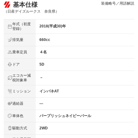
基本仕様
装備略号／用語解説
（日産デイズルークス 奈良県）
年式（初度
2018(平成30)年
登録）
排気量
660cc
乗車定員
４名
ドア
5D
エコカー減
－
税対象車
ミッション
インパネAT
過給器
―
車体色
パープリッシュネイビーパール
駆動方式
2WD