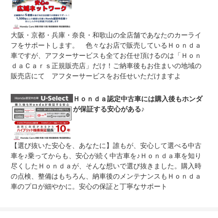
保証修理
-
受付先
整備付 法定12ヶ月または法定24ヶ月点検整備付
大阪・京都・兵庫・奈良・和歌山の全店舗であなたのカーライ
法定整備
※車検なし・車検整備付の場合は法定24ヶ月点検整備付
※商用車は6ヶ月または12ヶ月点検整備付
フをサポートします。 色々なお店で販売しているＨｏｎｄａ
車ですが、アフターサービスも全てお任せ頂けるのは「Ｈｏｎ
全車整備代金を車両本体価格に含んでおります。法定点検
法定整備
ｄａＣａｒｓ正規販売店」だけ！ご納車後もお住まいの地域の
整備または定期点検を実施し、点検記録簿を発行致しま
について
す。
販売店にて アフターサービスをお任せいただけますよ
Ｈｏｎｄａ認定中古車には購入後もホンダ
が保証する安心がある♪
【選び抜いた安心を、あなたに】誰もが、安心して選べる中古
車を♪乗ってからも、安心が続く中古車を♪Ｈｏｎｄａ車を知り
尽くしたＨｏｎｄａが、そんな想いで選び抜きました。購入時
の点検、整備はもちろん、納車後のメンテナンスもＨｏｎｄａ
車のプロが細やかに。安心の保証と丁寧なサポート