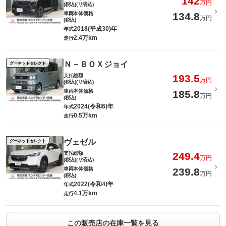
142
万円
(税込)(リ済込)
車両本体価格
134.8
万円
(税込)
2018(平成30)年
年式
2.4万km
走行
Ｎ－ＢＯＸジョイ
グーネットセレクト
支払総額
193.5
万円
(税込)(リ済込)
車両本体価格
185.8
万円
(税込)
2024(令和6)年
年式
0.5万km
走行
ヴェゼル
グーネットセレクト
支払総額
249.4
万円
(税込)(リ済込)
車両本体価格
239.8
万円
(税込)
2022(令和4)年
年式
4.1万km
走行
この販売店の在庫一覧を見る