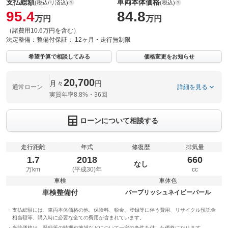
支払総額
車両本体価格
(税込/リ済込)
(税込)
95.4
84.8
万円
万円
（諸費用10.6万円を含む）
法定整備：
整備付
保証：
12ヶ月・走行無制限
希望予算で相談してみる
価格変更をお知らせ
20,700
月々
円
通常ローン
詳細を見る
実質年率8.8%・36回
ローンについて相談する
走行距離
年式
修復歴
排気量
1.7
2018
660
なし
万km
(平成30)年
cc
車検
車体色
車検整備付
パープリッシュネイビーパール
支払総額には、車両本体価格の他、保険料、税金、登録等に伴う費用、リサイクル預託金
相当額等、購入時に必要な全ての費用が含まれています。
当該価格は、登録等の時期や地域などについて一定の条件を付した価格になります。