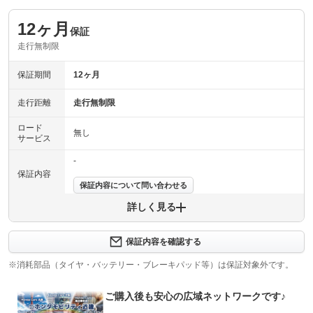
12ヶ月
保証
走行無制限
保証期間
12ヶ月
走行距離
走行無制限
ロード
無し
サービス
-
保証内容
保証内容について問い合わせる
詳しく見る
保証項目
-
修理回数
-
保証内容を確認する
※消耗部品（タイヤ・バッテリー・ブレーキパッド等）は保証対象外です。
上限金額
-
ご購入後も安心の広域ネットワークです♪
免責金
無し