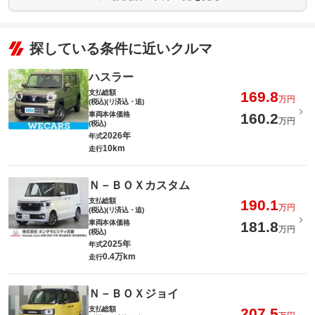
探している条件に近いクルマ
ハスラー
支払総額
169.8
万円
(税込)(リ済込・追)
車両本体価格
160.2
万円
(税込)
2026年
年式
10km
走行
Ｎ－ＢＯＸカスタム
支払総額
190.1
万円
(税込)(リ済込・追)
車両本体価格
181.8
万円
(税込)
2025年
年式
0.4万km
走行
Ｎ－ＢＯＸジョイ
支払総額
207.5