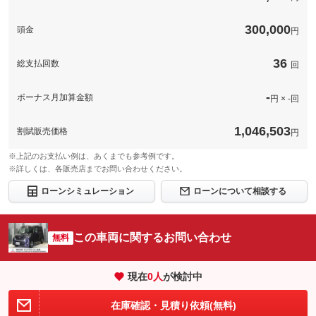
いんですよ！だからこそご家族全員の安心をご検討下さい。
300,000
頭金
円
このパックの見積もり依頼（無料）
36
総支払回数
回
-
ボーナス月加算金額
円 × -回
1,046,503
割賦販売価格
円
※上記のお支払い例は、あくまでも参考例です。
※詳しくは、各販売店までお問い合わせください。
ローンシミュレーション
ローンについて相談する
この車両に関するお問い合わせ
無料
現在
0
人
が検討中
在庫確認・見積り依頼(無料)