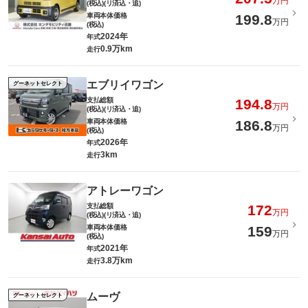
万円
(税込)(リ済込・追)
車両本体価格
199.8
万円
(税込)
2024年
年式
0.9万km
走行
エブリイワゴン
グーネットセレクト
支払総額
194.8
万円
(税込)(リ済込・追)
車両本体価格
186.8
万円
(税込)
2026年
年式
3km
走行
アトレーワゴン
支払総額
172
万円
(税込)(リ済込・追)
車両本体価格
159
万円
(税込)
2021年
年式
3.8万km
走行
ムーヴ
グーネットセレクト