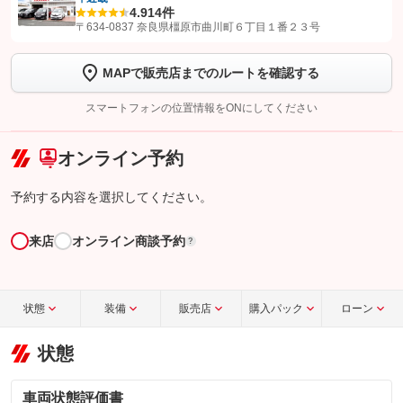
【STEP1】
認証画面でグーネットを友だち追加してから「許可する」ボタンを押
4.9
14件
します
〒634-0837 奈良県橿原市曲川町６丁目１番２３号
【STEP2】
トーク画面で
ボタンをタップして問い合わせを
MAPで販売店までのルートを確認する
完了してください。
スマートフォンの位置情報をONにしてください
こちら
オンライン予約
予約する内容を選択してください。
来店
オンライン商談予約
?
状態
装備
販売店
購入パック
ローン
状態
車両状態評価書