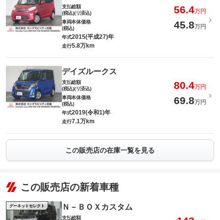
支払総額
56.4
万円
(税込)(リ済込)
車両本体価格
45.8
万円
(税込)
2015(平成27)年
年式
5.8万km
走行
デイズルークス
支払総額
80.4
万円
(税込)(リ済込)
車両本体価格
69.8
万円
(税込)
2019(令和1)年
年式
7.1万km
走行
この販売店の在庫一覧を見る
この販売店の新着車種
Ｎ－ＢＯＸカスタム
グーネットセレクト
支払総額