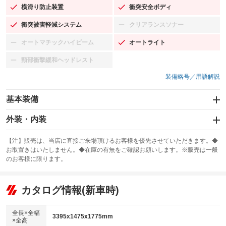
横滑り防止装置
衝突安全ボディ
：装備あり
：装備あり
衝突被害軽減システム
クリアランスソナー
：装備あり
：装備なし
オートマチックハイビーム
オートライト
：装備なし
：装備あり
頸部衝撃緩和ヘッドレスト
：装備なし
装備略号／用語解説
基本装備
エアバッグ：運転席/助手席/サイド
外装・内装
：装備あり
スライドドア：両面電動
カーナビ
：装備あり
：装備なし
【注】販売は、当店に直接ご来場頂けるお客様を優先させていただきます。◆
お取置きはいたしません。◆在庫の有無をご確認お願いします。※販売は一般
サンルーフ
ABS
TV
：装備なし
：装備あり
：装備なし
のお客様に限ります。
エアコン
Wエアコン
オーディオ：ミュージックプレイヤー接続可
：装備あり
：装備あり
：装備あり
リフトアップ
パワーステアリング
カタログ情報(新車時)
ビジュアル
：装備なし
：装備あり
：装備なし
ダウンヒルアシストコントロール
アルミホイール：アルミホイール
：装備なし
：装備あり
全長×全幅
3395x1475x1775mm
×全高
パワーウィンドウ
盗難防止システム
革シート
ハーフレザーシート