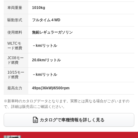
：装備あり
：装備あり
：装備なし
：装備なし
車両重量
1010kg
アイドリングストップ
ドライブレコーダー
キーレス
LEDヘッドランプ
：装備あり
：装備なし
：装備あり
：装備あり
USB入力端子
Bluetooth接続
駆動形式
フルタイム４WD
HID(キセノンライト)
ポータブルナビ
：装備なし
：装備あり
：装備なし
：装備なし
100V電源
クリーンディーゼル
バックカメラ
ETC
使用燃料
無鉛レギュラーガソリン
：装備なし
：装備なし
：装備なし
：装備なし
センターデフロック
エアロ
スマートキー
：装備なし
WLTCモ
：装備なし
：装備あり
－km/リットル
ード燃費
レンタカーアップ
展示・試乗車
ローダウン
ランフラットタイヤ
：装備なし
：装備なし
：装備なし
：装備なし
JC08モー
20.6km/リットル
ド燃費
電動格納ミラー
パワーシート
3列シート
：装備あり
：装備なし
：装備なし
10/15モー
装備略号／用語解説
－km/リットル
ベンチシート
フルフラットシート
ド燃費
：装備あり
：装備なし
チップアップシート
オットマン
：装備なし
：装備なし
最高出力
49ps(36kW)/6500rpm
電動格納サードシート
シートヒーター
：装備なし
：装備なし
※新車時のカタログデータとなります。実際とは異なる場合がございますの
で、詳細は販売店にご確認ください。
ウォークスルー
後席モニター
：装備なし
：装備なし
電動リアゲート
フロントカメラ
カタログで車種情報を詳しく見る
：装備なし
：装備なし
シートエアコン
全周囲カメラ
：装備なし
：装備あり