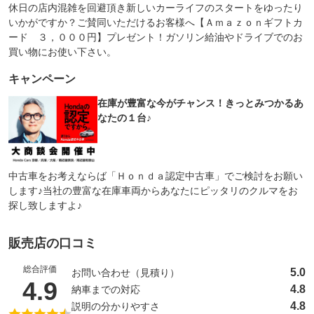
休日の店内混雑を回避頂き新しいカーライフのスタートをゆったり
いかがですか？ご賛同いただけるお客様へ【Ａｍａｚｏｎギフトカ
ード ３，０００円】プレゼント！ガソリン給油やドライブでのお
買い物にお使い下さい。
キャンペーン
在庫が豊富な今がチャンス！きっとみつかるあ
なたの１台♪
中古車をお考えならば「Ｈｏｎｄａ認定中古車」でご検討をお願い
します♪当社の豊富な在庫車両からあなたにピッタリのクルマをお
探し致しますよ♪
販売店の口コミ
総合評価
5.0
お問い合わせ（見積り）
（5点満点中）
4.9
4.8
納車までの対応
4.8
説明の分かりやすさ