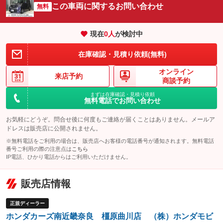
サイドカメラ
ルーフレール
この車両に関するお問い合わせ
：装備なし
無料
：装備なし
エアサスペンション
ヘッドライトウォッシャー
：装備なし
：装備なし
現在
0
人
が検討中
装備略号／用語解説
在庫確認・見積り依頼(無料)
オンライン
来店予約
商談予約
まずは在庫確認・見積り依頼
無料電話でお問い合わせ
お気軽にどうぞ。問合せ後に何度もご連絡が届くことはありません。メールア
ドレスは販売店に公開されません。
※無料電話をご利用の場合は、販売店へお客様の電話番号が通知されます。無料電話
番号ご利用の際の注意点は
こちら
IP電話、ひかり電話からはご利用いただけません。
販売店情報
正規ディーラー
ホンダカーズ南近畿奈良 橿原曲川店 （株）ホンダモビ