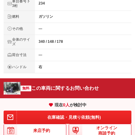
車台番号下
234
3桁
燃料
ガソリン
その他
―
全体のサイ
340 / 148 / 178
ズ
荷台寸法
―
ハンドル
右
この車両に関するお問い合わせ
無料
現在
0
人
が検討中
在庫確認・見積り依頼(無料)
オンライン
来店予約
商談予約