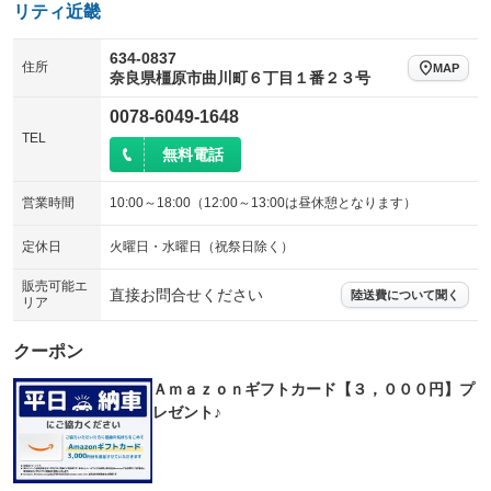
リティ近畿
634-0837
住所
MAP
奈良県橿原市曲川町６丁目１番２３号
0078-6049-1648
TEL
無料電話
営業時間
10:00～18:00（12:00～13:00は昼休憩となります）
定休日
火曜日・水曜日（祝祭日除く）
販売可能エ
直接お問合せください
陸送費について聞く
リア
クーポン
Ａｍａｚｏｎギフトカード【３，０００円】プ
レゼント♪