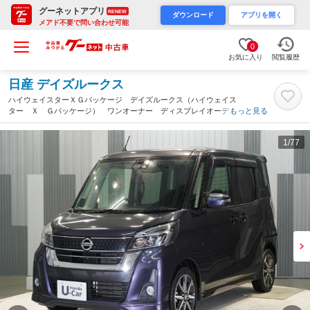
グーネットアプリ
RENEW
ダウンロード
アプリを開く
メアド不要で問い合わせ可能
0
お気に入り
閲覧履歴
日産 デイズルークス
ハイウェイスターＸＧパッケージ デイズルークス（ハイウェイス
ター Ｘ Ｇパッケージ） ワンオーナー ディスプレイオーディ
もっと見る
オ リアカメラ ＬＥＤヘッドライト Ｂｌｕｅｔｏｏｔｈ アイ
ドリングストップ 禁煙車（奈良県）
1
/77