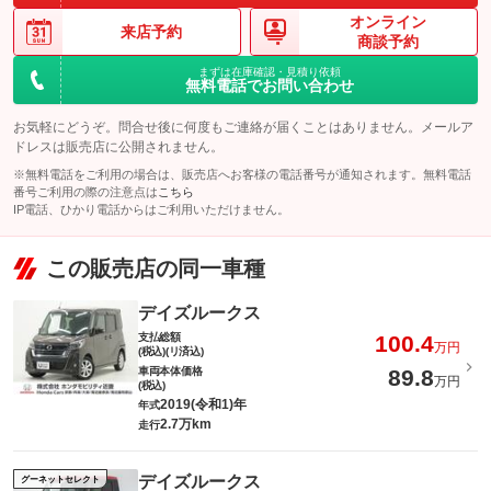
オンライン
来店予約
商談予約
まずは在庫確認・見積り依頼
無料電話でお問い合わせ
お気軽にどうぞ。問合せ後に何度もご連絡が届くことはありません。メールア
ドレスは販売店に公開されません。
※無料電話をご利用の場合は、販売店へお客様の電話番号が通知されます。無料電話
番号ご利用の際の注意点は
こちら
IP電話、ひかり電話からはご利用いただけません。
この販売店の同一車種
デイズルークス
支払総額
100.4
万円
(税込)(リ済込)
車両本体価格
89.8
万円
(税込)
2019(令和1)年
年式
2.7万km
走行
デイズルークス
グーネットセレクト