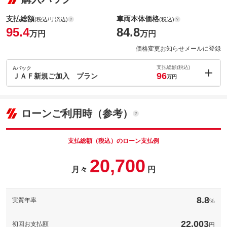
支払総額
車両本体価格
(税込/リ済込)
(税込)
95.4
84.8
万円
万円
価格変更お知らせメールに登録
支払総額(税込)
Aパック
96
ＪＡＦ新規ご加入 プラン
万円
内：オプシ
0.6
ョン価格
万円
(税込)
ローンご利用時（参考）
車両本体価
84.8
万円
格
支払総額（税込）のローン支払例
20,700
月々
円
パック内容
２４時間、３６５日お客様をサポートします。ロードサービス以
外にもレジャー施設などの割引券などもございます。是非ご加入
8.8
実質年率
%
ください。
ＪＡＦ個人会員１年加
22,003
自動車保険に付帯しているロードサービスの提供範囲て、案外狭
初回お支払額
円
備考