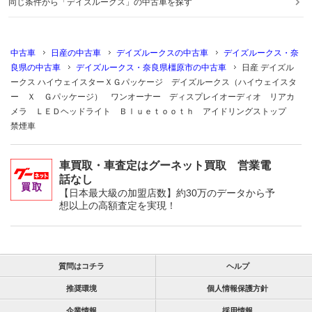
同じ条件から「デイズルークス」の中古車を探す
中古車
日産の中古車
デイズルークスの中古車
デイズルークス・奈
良県の中古車
デイズルークス・奈良県橿原市の中古車
日産 デイズル
ークス ハイウェイスターＸＧパッケージ デイズルークス（ハイウェイスタ
ー Ｘ Ｇパッケージ） ワンオーナー ディスプレイオーディオ リアカ
メラ ＬＥＤヘッドライト Ｂｌｕｅｔｏｏｔｈ アイドリングストップ
禁煙車
車買取・車査定はグーネット買取 営業電
話なし
【日本最大級の加盟店数】約30万のデータから予
想以上の高額査定を実現！
質問はコチラ
ヘルプ
推奨環境
個人情報保護方針
企業情報
採用情報