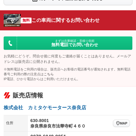
シートエアコン
全周囲カメラ
：装備なし
：装備なし
サイドカメラ
ルーフレール
この車両に関するお問い合わせ
：装備なし
無料
：装備なし
エアサスペンション
ヘッドライトウォッシャー
：装備なし
：装備なし
装備略号／用語解説
まずは在庫確認・見積り依頼
無料電話でお問い合わせ
お気軽にどうぞ。問合せ後に何度もご連絡が届くことはありません。メールア
ドレスは販売店に公開されません。
※無料電話をご利用の場合は、販売店へお客様の電話番号が通知されます。無料電話
番号ご利用の際の注意点は
こちら
IP電話、ひかり電話からはご利用いただけません。
販売店情報
株式会社 カミタケモータース奈良店
630-8001
住所
MAP
奈良県奈良市法華寺町４６０