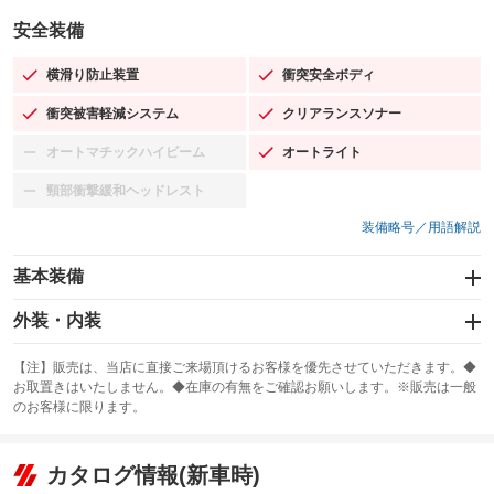
安全装備
横滑り防止装置
衝突安全ボディ
：装備あり
：装備あり
衝突被害軽減システム
クリアランスソナー
：装備あり
：装備あり
オートマチックハイビーム
オートライト
：装備なし
：装備あり
頸部衝撃緩和ヘッドレスト
：装備なし
装備略号／用語解説
基本装備
エアバッグ：運転席/助手席
外装・内装
：装備あり
スライドドア：両面電動
カーナビ
：装備あり
：装備なし
【注】販売は、当店に直接ご来場頂けるお客様を優先させていただきます。◆
お取置きはいたしません。◆在庫の有無をご確認お願いします。※販売は一般
サンルーフ
ABS
TV：ワンセグ
：装備なし
：装備あり
：装備あり
のお客様に限ります。
エアコン
Wエアコン
オーディオ
：装備あり
：装備なし
：装備なし
リフトアップ
パワーステアリング
カタログ情報(新車時)
ビジュアル
：装備なし
：装備あり
：装備なし