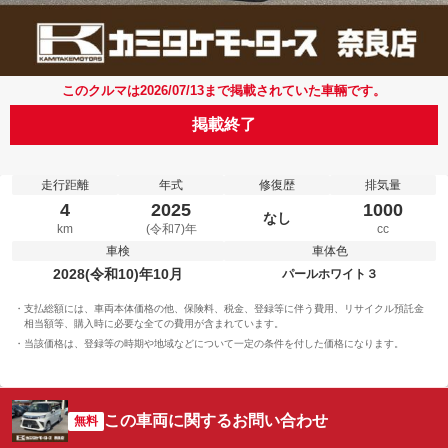
このクルマは2026/07/13まで掲載されていた車輛です。
掲載終了
走行距離
年式
修復歴
排気量
4
2025
1000
なし
km
(令和7)年
cc
車検
車体色
2028(令和10)年10月
パールホワイト３
支払総額には、車両本体価格の他、保険料、税金、登録等に伴う費用、リサイクル預託金
相当額等、購入時に必要な全ての費用が含まれています。
当該価格は、登録等の時期や地域などについて一定の条件を付した価格になります。
この車両に関するお問い合わせ
無料