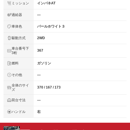
ミッション
インパネAT
過給器
―
車体色
パールホワイト３
駆動方式
2WD
車台番号下
367
3桁
燃料
ガソリン
その他
―
全体のサイ
370 / 167 / 173
ズ
荷台寸法
―
ハンドル
右