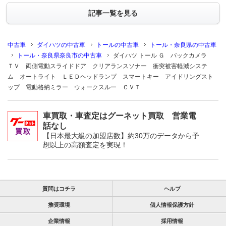
記事一覧を見る
中古車
ダイハツの中古車
トールの中古車
トール・奈良県の中古車
トール・奈良県奈良市の中古車
ダイハツ トール Ｇ バックカメラ
ＴＶ 両側電動スライドドア クリアランスソナー 衝突被害軽減システ
ム オートライト ＬＥＤヘッドランプ スマートキー アイドリングスト
ップ 電動格納ミラー ウォークスルー ＣＶＴ
車買取・車査定はグーネット買取 営業電
話なし
【日本最大級の加盟店数】約30万のデータから予
想以上の高額査定を実現！
質問はコチラ
ヘルプ
推奨環境
個人情報保護方針
企業情報
採用情報