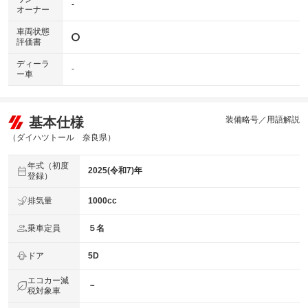
-
オーナー
車両状態
評価書
ディーラ
-
ー車
基本仕様
装備略号／用語解説
（ダイハツトール 奈良県）
年式（初度
2025(令和7)年
登録）
排気量
1000cc
乗車定員
５名
ドア
5D
エコカー減
－
税対象車