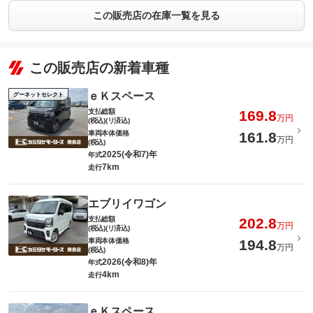
この販売店の在庫一覧を見る
この販売店の新着車種
ｅＫスペース
グーネットセレクト
支払総額
169.8
万円
(税込)(リ済込)
車両本体価格
161.8
万円
(税込)
2025(令和7)年
年式
7km
走行
エブリイワゴン
支払総額
202.8
万円
(税込)(リ済込)
車両本体価格
194.8
万円
(税込)
2026(令和8)年
年式
4km
走行
ｅＫスペース