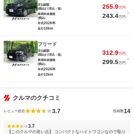
支払総額
255.9
万円
(税込)(リ済込・追)
車両本体価格
243.4
万円
(税込)
2026年
年式
10km
走行
フリード
支払総額
312.9
万円
(税込)(リ済込・追)
車両本体価格
299.5
万円
(税込)
2026年
年式
10km
走行
クルマのクチコミ
3.7
14
レビュー総合
投稿数
3.7
【このクルマの良い点】 コンパクトなハイトワゴンなので取り