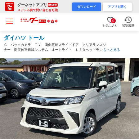
グーネットアプリ
RENEW
ダウンロード
アプリを開く
メアド不要で問い合わせ可能
0
お気に入り
閲覧履歴
ダイハツ トール
Ｇ バックカメラ ＴＶ 両側電動スライドドア クリアランスソ
ナー 衝突被害軽減システム オートライト ＬＥＤヘッドラン
もっと見る
プ スマートキー アイドリングストップ 電動格納ミラー ウォ
ークスルー ＣＶＴ（奈良県）