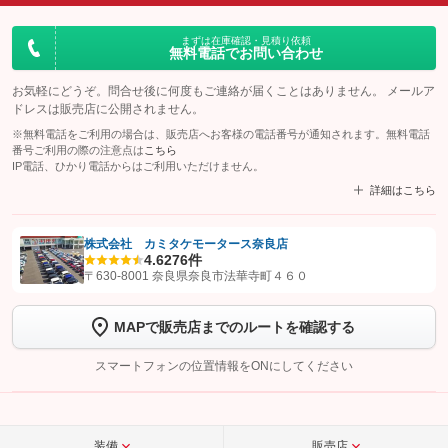
まずは在庫確認・見積り依頼
無料電話でお問い合わせ
お気軽にどうぞ。問合せ後に何度もご連絡が届くことはありません。 メールア
ドレスは販売店に公開されません。
※無料電話をご利用の場合は、販売店へお客様の電話番号が通知されます。無料電話
番号ご利用の際の注意点は
こちら
IP電話、ひかり電話からはご利用いただけません。
詳細はこちら
株式会社 カミタケモータース奈良店
4.6
276件
【STEP1】
認証画面でグーネットを友だち追加してから「許可する」ボタンを押
〒630-8001 奈良県奈良市法華寺町４６０
します
MAPで販売店までのルートを確認する
【STEP2】
トーク画面で
ボタンをタップして問い合わせを
完了してください。
スマートフォンの位置情報をONにしてください
こちら
装備
販売店