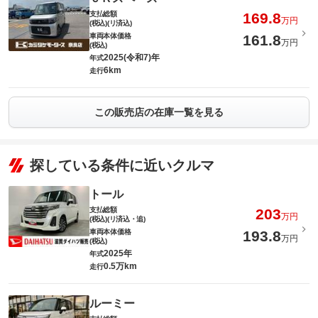
支払総額
169.8
万円
(税込)(リ済込)
車両本体価格
161.8
万円
(税込)
2025(令和7)年
年式
6km
走行
この販売店の在庫一覧を見る
探している条件に近いクルマ
トール
支払総額
203
万円
(税込)(リ済込・追)
車両本体価格
193.8
万円
(税込)
2025年
年式
0.5万km
走行
ルーミー