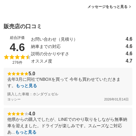
メッセージをもっと見る
販売店の口コミ
総合評価
4.6
お問い合わせ（見積り）
（5点満点中）
4.6
4.6
納車までの対応
4.6
説明の分かりやすさ
4.7
オススメ度
276件
5.0
去年3月に同社でNBOXを買って 今年も買わせていただきま
す。
もっと見る
購入した車種：ホンダヴェゼル
ヨッシー
2026年01月14日
4.0
他県からの購入でしたが、LINEでのやり取りをしながら無事納
車を迎えました。ドライブが楽しみです。スムーズなご対応
あ...
もっと見る