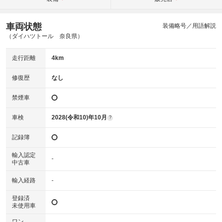
車両状態
装備略号／用語解説
（ダイハツトール 奈良県）
走行距離
4km
修復歴
なし
禁煙車
車検
2028(令和10)年10月
?
記録簿
輸入認定
-
中古車
輸入経路
-
登録済
未使用車
ワン