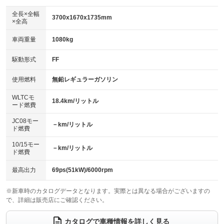
ダウンヒルアシストコントロール
アルミホイール
：装備なし
：装備なし
全長×全幅
3700x1670x1735mm
×全高
パワーウィンドウ
盗難防止システム
革シート
ハーフレザーシート
：装備あり
：装備あり
：装備なし
：装備なし
車両重量
1080kg
アイドリングストップ
ドライブレコーダー
キーレス
LEDヘッドランプ
：装備あり
：装備なし
：装備あり
：装備あり
USB入力端子
Bluetooth接続
駆動形式
FF
HID(キセノンライト)
ポータブルナビ
：装備あり
：装備あり
：装備なし
：装備なし
100V電源
クリーンディーゼル
バックカメラ
ETC
使用燃料
無鉛レギュラーガソリン
：装備なし
：装備なし
：装備あり
：装備なし
センターデフロック
エアロ
スマートキー
：装備なし
WLTCモ
：装備なし
：装備あり
18.4km/リットル
ード燃費
レンタカーアップ
展示・試乗車
ローダウン
ランフラットタイヤ
：装備なし
：装備なし
：装備なし
：装備なし
JC08モー
－km/リットル
ド燃費
電動格納ミラー
パワーシート
3列シート
：装備あり
：装備なし
：装備なし
10/15モー
装備略号／用語解説
－km/リットル
ベンチシート
フルフラットシート
ド燃費
：装備なし
：装備なし
チップアップシート
オットマン
：装備なし
：装備なし
最高出力
69ps(51kW)/6000rpm
電動格納サードシート
シートヒーター
：装備なし
：装備なし
※新車時のカタログデータとなります。実際とは異なる場合がございますの
で、詳細は販売店にご確認ください。
ウォークスルー
後席モニター
：装備あり
：装備なし
電動リアゲート
フロントカメラ
カタログで車種情報を詳しく見る
：装備なし
：装備なし