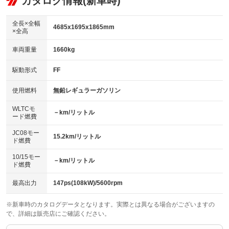
カタログ情報(新車時)
ビジュアル
：装備なし
：装備あり
：装備なし
ダウンヒルアシストコントロール
アルミホイール：15インチ
：装備なし
：装備あり
全長×全幅
4685x1695x1865mm
×全高
パワーウィンドウ
盗難防止システム
革シート
ハーフレザーシート
：装備あり
：装備あり
：装備なし
：装備なし
車両重量
1660kg
アイドリングストップ
ドライブレコーダー
キーレス
LEDヘッドランプ
：装備あり
：装備なし
：装備あり
：装備なし
USB入力端子
Bluetooth接続
駆動形式
FF
HID(キセノンライト)
ポータブルナビ
：装備なし
：装備なし
：装備なし
：装備なし
100V電源
クリーンディーゼル
バックカメラ
ETC
使用燃料
無鉛レギュラーガソリン
：装備なし
：装備なし
：装備あり
：装備あり
センターデフロック
エアロ
スマートキー
：装備なし
WLTCモ
：装備なし
：装備あり
－km/リットル
ード燃費
レンタカーアップ
展示・試乗車
ローダウン
ランフラットタイヤ
：装備なし
：装備なし
：装備なし
：装備なし
JC08モー
15.2km/リットル
ド燃費
電動格納ミラー
パワーシート
3列シート
：装備あり
：装備なし
：装備あり
10/15モー
装備略号／用語解説
－km/リットル
ベンチシート
フルフラットシート
ド燃費
：装備なし
：装備あり
チップアップシート
オットマン
：装備なし
：装備なし
最高出力
147ps(108kW)/5600rpm
電動格納サードシート
シートヒーター
：装備なし
：装備なし
※新車時のカタログデータとなります。実際とは異なる場合がございますの
で、詳細は販売店にご確認ください。
ウォークスルー
後席モニター
：装備あり
：装備なし