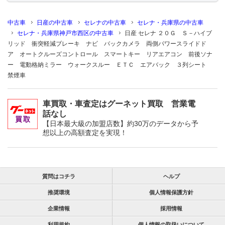
中古車
日産の中古車
セレナの中古車
セレナ・兵庫県の中古車
セレナ・兵庫県神戸市西区の中古車
日産 セレナ ２０Ｇ Ｓ－ハイブ
リッド 衝突軽減ブレーキ ナビ バックカメラ 両側パワースライドド
ア オートクルーズコントロール スマートキー リアエアコン 前後ソナ
ー 電動格納ミラー ウォークスルー ＥＴＣ エアバック ３列シート
禁煙車
車買取・車査定はグーネット買取 営業電
話なし
【日本最大級の加盟店数】約30万のデータから予
想以上の高額査定を実現！
質問はコチラ
ヘルプ
推奨環境
個人情報保護方針
企業情報
採用情報
利用規約
個人情報の取扱いについて