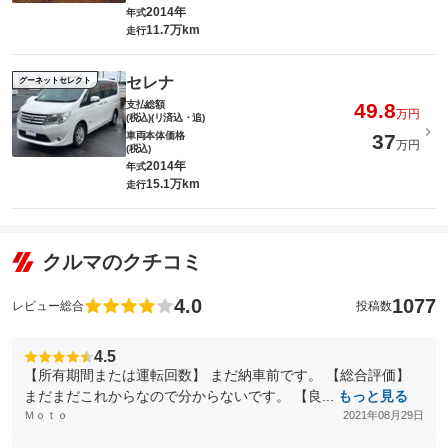
2014年
年式
11.7万km
走行
セレナ
グーネットセレクト
支払総額
49.8
万円
(税込)(リ済込・追)
車両本体価格
37
万円
(税込)
2014年
年式
15.1万km
走行
クルマのクチコミ
4.0
1077
レビュー総合
投稿数
4.5
【所有期間または運転回数】 まだ納車前です。 【総合評価】
まだまだこれからなので分からないです。 【良...
もっと見る
Ｍｏｔｏ
2021年08月29日