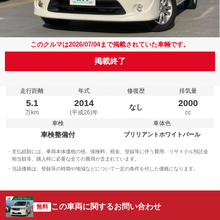
このクルマは2026/07/04まで掲載されていた車輛です。
掲載終了
走行距離
年式
修復歴
排気量
5.1
2014
2000
なし
万km
(平成26)年
cc
車検
車体色
車検整備付
ブリリアントホワイトパール
支払総額には、車両本体価格の他、保険料、税金、登録等に伴う費用、リサイクル預託金
相当額等、購入時に必要な全ての費用が含まれています。
当該価格は、登録等の時期や地域などについて一定の条件を付した価格になります。
この車両に関するお問い合わせ
無料