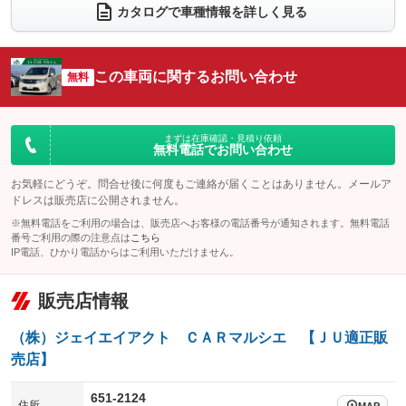
電動リアゲート
フロントカメラ
カタログで車種情報を詳しく見る
：装備なし
：装備なし
シートエアコン
全周囲カメラ
：装備なし
：装備なし
サイドカメラ
ルーフレール
この車両に関するお問い合わせ
：装備なし
無料
：装備なし
エアサスペンション
ヘッドライトウォッシャー
：装備なし
：装備なし
装備略号／用語解説
まずは在庫確認・見積り依頼
無料電話でお問い合わせ
お気軽にどうぞ。問合せ後に何度もご連絡が届くことはありません。メールア
ドレスは販売店に公開されません。
※無料電話をご利用の場合は、販売店へお客様の電話番号が通知されます。無料電話
番号ご利用の際の注意点は
こちら
IP電話、ひかり電話からはご利用いただけません。
販売店情報
（株）ジェイエイアクト ＣＡＲマルシエ 【ＪＵ適正販
売店】
651-2124
住所
MAP