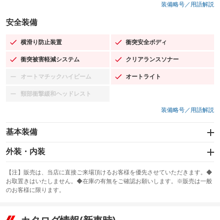
装備略号／用語解説
安全装備
横滑り防止装置
衝突安全ボディ
：装備あり
：装備あり
衝突被害軽減システム
クリアランスソナー
：装備あり
：装備あり
オートマチックハイビーム
オートライト
：装備なし
：装備あり
頸部衝撃緩和ヘッドレスト
：装備なし
装備略号／用語解説
基本装備
エアバッグ：運転席/助手席
外装・内装
：装備あり
スライドドア：両面電動
カーナビ：メモリーナビ他
：装備あり
：装備あり
【注】販売は、当店に直接ご来場頂けるお客様を優先させていただきます。◆
お取置きはいたしません。◆在庫の有無をご確認お願いします。※販売は一般
サンルーフ
ABS
TV
：装備なし
：装備あり
：装備なし
のお客様に限ります。
エアコン
Wエアコン
オーディオ：CDまたはCDチェンジャー
：装備なし
：装備あり
：装備あり
リフトアップ
パワーステアリング