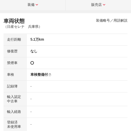
装備
販売店
車両状態
装備略号／用語解説
（日産セレナ 兵庫県）
走行距離
5.1万km
修復歴
なし
禁煙車
車検
車検整備付
?
記録簿
-
輸入認定
-
中古車
輸入経路
-
登録済
-
未使用車