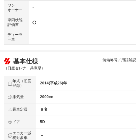
ワン
-
オーナー
車両状態
評価書
ディーラ
-
ー車
基本仕様
装備略号／用語解説
（日産セレナ 兵庫県）
年式（初度
2014(平成26)年
登録）
排気量
2000cc
乗車定員
８名
ドア
5D
エコカー減
－
税対象車