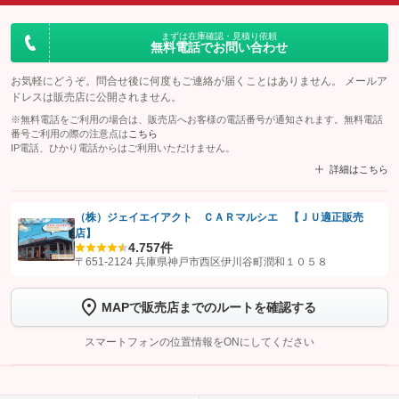
まずは在庫確認・見積り依頼
無料電話でお問い合わせ
お気軽にどうぞ。問合せ後に何度もご連絡が届くことはありません。 メールア
ドレスは販売店に公開されません。
※無料電話をご利用の場合は、販売店へお客様の電話番号が通知されます。無料電話
番号ご利用の際の注意点は
こちら
IP電話、ひかり電話からはご利用いただけません。
詳細はこちら
（株）ジェイエイアクト ＣＡＲマルシエ 【ＪＵ適正販売
店】
【STEP1】
認証画面でグーネットを友だち追加してから「許可する」ボタンを押
4.7
57件
します
〒651-2124 兵庫県神戸市西区伊川谷町潤和１０５８
【STEP2】
トーク画面で
ボタンをタップして問い合わせを
MAPで販売店までのルートを確認する
完了してください。
スマートフォンの位置情報をONにしてください
こちら