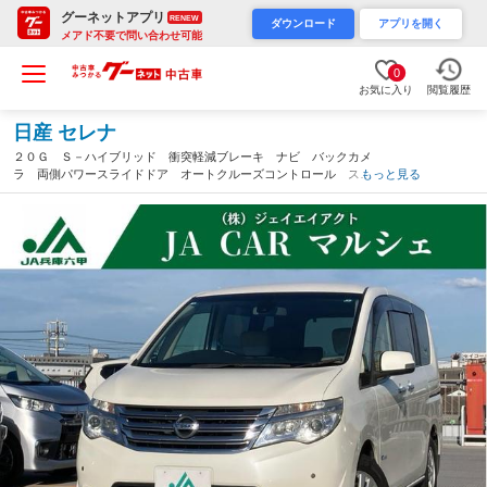
グーネットアプリ
RENEW
ダウンロード
アプリを開く
メアド不要で問い合わせ可能
0
お気に入り
閲覧履歴
日産 セレナ
２０Ｇ Ｓ－ハイブリッド 衝突軽減ブレーキ ナビ バックカメ
ラ 両側パワースライドドア オートクルーズコントロール スマ
もっと見る
ートキー リアエアコン 前後ソナー 電動格納ミラー ウォーク
スルー ＥＴＣ エアバック ３列シート 禁煙車（兵庫県）