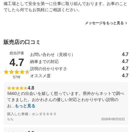
備工場として安全を第一に仕事に取り組んでおります。お車のこと
でしたら何でもお気軽にご相談ください。
メッセージをもっと見る
販売店の口コミ
総合評価
4.7
お問い合わせ（見積り）
（5点満点中）
4.7
4.7
納車までの対応
4.7
説明の分かりやすさ
4.7
オススメ度
57件
4.8
S660との出会いを嬉しく想っています。県外からネットで調べ
てきました。おかわさんの優しい対応とわかりやすい説明の
お...
もっと見る
購入した車種：ホンダＳ６６０
ちち
2026年08月02日