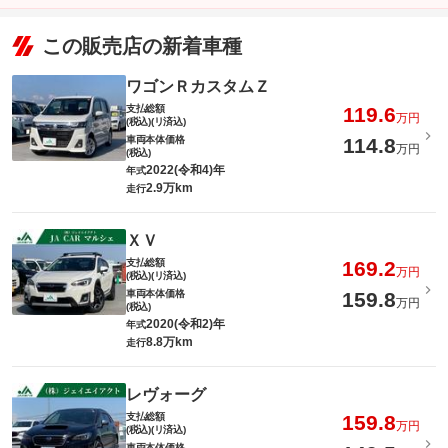
この販売店の新着車種
ワゴンＲカスタムＺ
支払総額
119.6
万円
(税込)(リ済込)
車両本体価格
114.8
万円
(税込)
2022(令和4)年
年式
2.9万km
走行
ＸＶ
支払総額
169.2
万円
(税込)(リ済込)
車両本体価格
159.8
万円
(税込)
2020(令和2)年
年式
8.8万km
走行
レヴォーグ
支払総額
159.8
万円
(税込)(リ済込)
車両本体価格