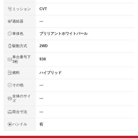
ミッション
CVT
過給器
―
車体色
ブリリアントホワイトパール
駆動方式
2WD
車台番号下
938
3桁
燃料
ハイブリッド
その他
―
全体のサイ
―
ズ
荷台寸法
―
ハンドル
右