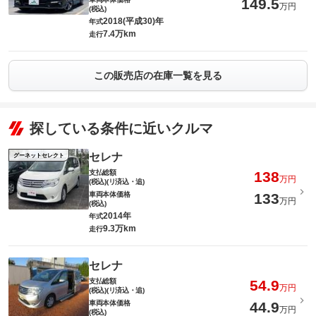
149.5
万円
(税込)
2018(平成30)年
年式
7.4万km
走行
この販売店の在庫一覧を見る
探している条件に近いクルマ
セレナ
グーネットセレクト
支払総額
138
万円
(税込)(リ済込・追)
車両本体価格
133
万円
(税込)
2014年
年式
9.3万km
走行
セレナ
支払総額
54.9
万円
(税込)(リ済込・追)
車両本体価格
44.9
万円
(税込)