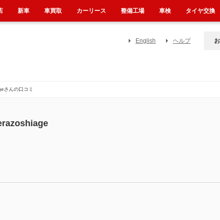
店
新車
車買取
カーリース
整備工場
車検
タイヤ交換
English
ヘルプ
お
hiageさんの口コミ
erazoshiage