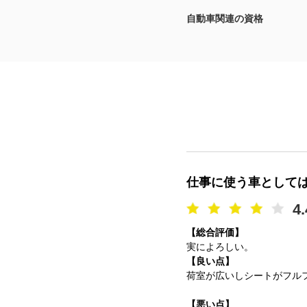
自動車関連の資格
マガジン
車カタログ
自動車ローン
保険
レビュー
仕事に使う車として
価格相場
4.
【総合評価】
教習所
実によろしい。
【良い点】
用語集
荷室が広いしシートがフル
【悪い点】