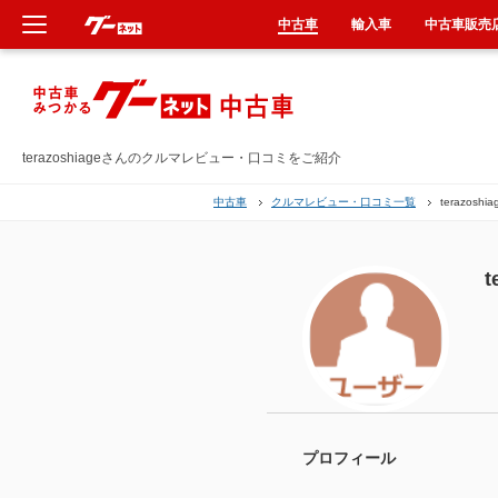
中古車
輸入車
中古車販売
新車
中古車
terazoshiageさんのクルマレビュー・口コミをご紹介
中古車
クルマレビュー・口コミ一覧
terazos
輸入車
クルマ買取
t
カーリース
タイヤ交換
整備工場
プロフィール
車検