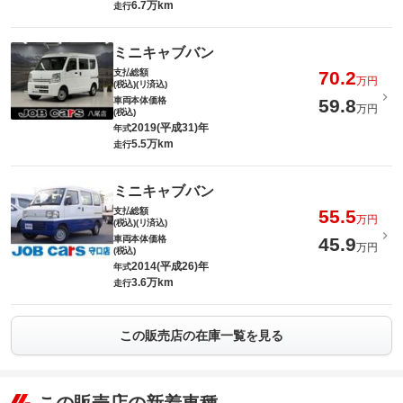
6.7万km
走行
ミニキャブバン
支払総額
70.2
万円
(税込)(リ済込)
車両本体価格
59.8
万円
(税込)
2019(平成31)年
年式
5.5万km
走行
ミニキャブバン
支払総額
55.5
万円
(税込)(リ済込)
車両本体価格
45.9
万円
(税込)
2014(平成26)年
年式
3.6万km
走行
この販売店の在庫一覧を見る