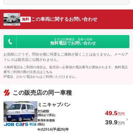
この車両に関するお問い合わせ
無料
まずは在庫確認・見積り依頼
無料電話でお問い合わせ
お気軽にどうぞ。問合せ後に何度もご連絡が届くことはありません。メールア
ドレスは販売店に公開されません。
※無料電話をご利用の場合は、販売店へお客様の電話番号が通知されます。無料電話
番号ご利用の際の注意点は
こちら
IP電話、ひかり電話からはご利用いただけません。
この販売店の同一車種
ミニキャブバン
支払総額
49.5
万円
(税込)(リ済込)
車両本体価格
39.9
万円
(税込)
2014(平成26)年
年式