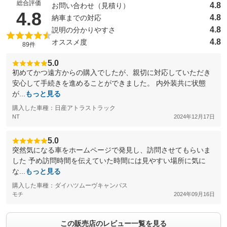
総合評価
4.8
お問い合わせ（見積り）
（5点満点中）
4.8
4.8
納車までの対応
4.8
説明の分かりやすさ
4.8
オススメ度
89件
5.0
初めてかつ遠方からの購入でしたが、親切に対応していただき
安心して手続きを進めることができました。 内外装共に状態
が...
もっと見る
購入した車種：日産アトラストラック
NT
2024年12月17日
5.0
突然気になる車をホームページで発見し、訪問させてもらいま
した 予め訪問時間を伝えていた時間には見やすい場所に気に
な...
もっと見る
購入した車種：ダイハツムーヴキャンバス
モチ
2024年09月16日
この販売店のレビュー一覧を見る