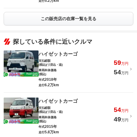
5.2万km
走行
この販売店の在庫一覧を見る
探している条件に近いクルマ
ハイゼットカーゴ
支払総額
59
万円
(税込)(リ済込・追)
車両本体価格
54
万円
(税込)
2018年
年式
6.2万km
走行
ハイゼットカーゴ
支払総額
54
万円
(税込)(リ済込・追)
車両本体価格
49
万円
(税込)
2015年
年式
5.8万km
走行