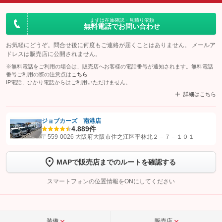
まずは在庫確認・見積り依頼
無料電話でお問い合わせ
お気軽にどうぞ。問合せ後に何度もご連絡が届くことはありません。 メールア
ドレスは販売店に公開されません。
※無料電話をご利用の場合は、販売店へお客様の電話番号が通知されます。無料電話
番号ご利用の際の注意点は
こちら
IP電話、ひかり電話からはご利用いただけません。
詳細はこちら
ジョブカーズ 南港店
4.8
89件
【STEP1】
認証画面でグーネットを友だち追加してから「許可する」ボタンを押
〒559-0026 大阪府大阪市住之江区平林北２－７－１０１
します
MAPで販売店までのルートを確認する
【STEP2】
トーク画面で
ボタンをタップして問い合わせを
完了してください。
スマートフォンの位置情報をONにしてください
こちら
装備
販売店