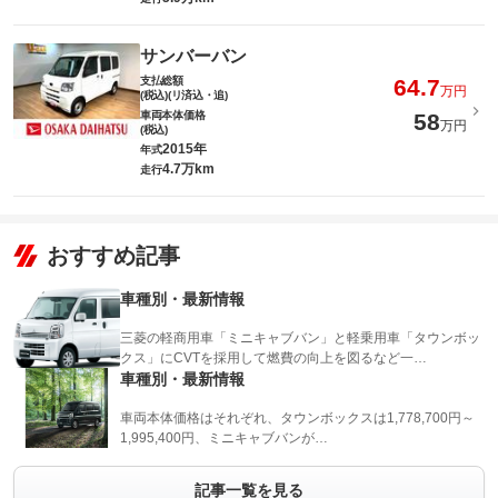
サンバーバン
支払総額
64.7
万円
(税込)(リ済込・追)
車両本体価格
58
万円
(税込)
2015年
年式
4.7万km
走行
おすすめ記事
車種別・最新情報
三菱の軽商用車「ミニキャブバン」と軽乗用車「タウンボッ
クス」にCVTを採用して燃費の向上を図るなど一…
車種別・最新情報
車両本体価格はそれぞれ、タウンボックスは1,778,700円～
1,995,400円、ミニキャブバンが…
記事一覧を見る