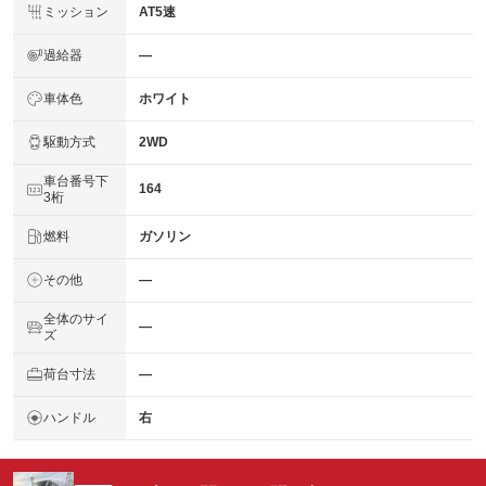
ミッション
AT5速
過給器
―
車体色
ホワイト
駆動方式
2WD
車台番号下
164
3桁
燃料
ガソリン
その他
―
全体のサイ
―
ズ
荷台寸法
―
ハンドル
右