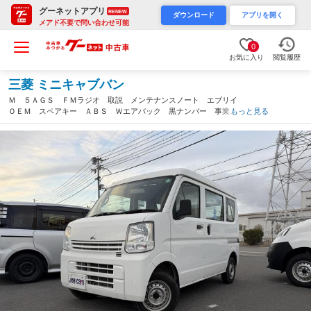
グーネットアプリ
RENEW
ダウンロード
アプリを開く
メアド不要で問い合わせ可能
0
お気に入り
閲覧履歴
三菱 ミニキャブバン
Ｍ ５ＡＧＳ ＦＭラジオ 取説 メンテナンスノート エブリイ
ＯＥＭ スペアキー ＡＢＳ Ｗエアバック 黒ナンバー 事業用
もっと見る
登録ＯＫ 軽バン 軽箱（大阪府）