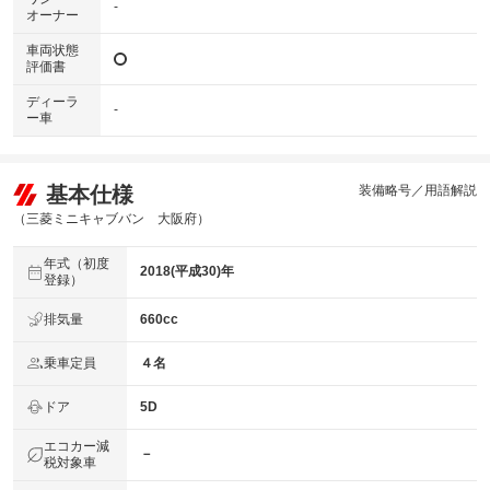
-
オーナー
車両状態
評価書
ディーラ
-
ー車
基本仕様
装備略号／用語解説
（三菱ミニキャブバン 大阪府）
年式（初度
2018(平成30)年
登録）
排気量
660cc
乗車定員
４名
ドア
5D
エコカー減
－
税対象車