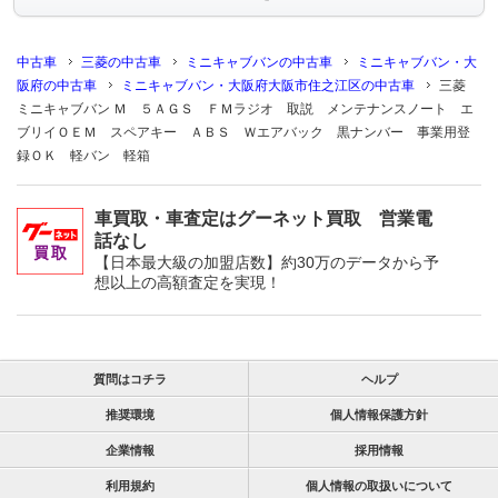
中古車
三菱の中古車
ミニキャブバンの中古車
ミニキャブバン・大
阪府の中古車
ミニキャブバン・大阪府大阪市住之江区の中古車
三菱
ミニキャブバン Ｍ ５ＡＧＳ ＦＭラジオ 取説 メンテナンスノート エ
ブリイＯＥＭ スペアキー ＡＢＳ Ｗエアバック 黒ナンバー 事業用登
録ＯＫ 軽バン 軽箱
車買取・車査定はグーネット買取 営業電
話なし
【日本最大級の加盟店数】約30万のデータから予
想以上の高額査定を実現！
質問はコチラ
ヘルプ
推奨環境
個人情報保護方針
企業情報
採用情報
利用規約
個人情報の取扱いについて