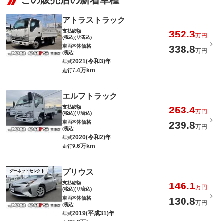
この販売店の新着車種
アトラストラック
支払総額
352.3
万円
(税込)(リ済込)
車両本体価格
338.8
万円
(税込)
2021(令和3)年
年式
7.4万km
走行
エルフトラック
支払総額
253.4
万円
(税込)(リ済込)
車両本体価格
239.8
万円
(税込)
2020(令和2)年
年式
9.6万km
走行
プリウス
グーネットセレクト
支払総額
146.1
万円
(税込)(リ済込)
車両本体価格
130.8
万円
(税込)
2019(平成31)年
年式