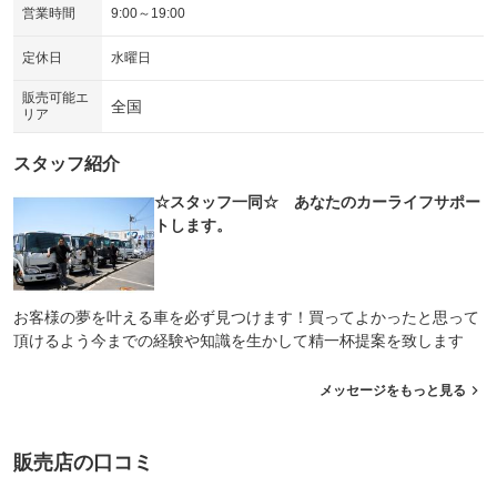
営業時間
9:00～19:00
シートエアコン
全周囲カメラ
：装備なし
：装備なし
定休日
水曜日
サイドカメラ
ルーフレール
：装備なし
：装備なし
販売可能エ
全国
エアサスペンション
ヘッドライトウォッシャー
：装備なし
：装備なし
リア
装備略号／用語解説
スタッフ紹介
☆スタッフ一同☆ あなたのカーライフサポー
トします。
お客様の夢を叶える車を必ず見つけます！買ってよかったと思って
頂けるよう今までの経験や知識を生かして精一杯提案を致します
メッセージをもっと見る
販売店の口コミ