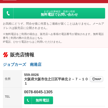
ダウンヒルアシストコントロール
アルミホイール
：装備なし
：装備なし
パワーウィンドウ
盗難防止システム
まずは在庫確認・見積り依頼
革シート
ハーフレザーシート
：装備なし
：装備なし
無料電話でお問い合わせ
：装備なし
：装備なし
アイドリングストップ
ドライブレコーダー
キーレス
LEDヘッドランプ
：装備なし
：装備なし
：装備なし
：装備なし
お気軽にどうぞ。問合せ後に何度もご連絡が届くことはありません。メールア
ドレスは販売店に公開されません。
USB入力端子
Bluetooth接続
HID(キセノンライト)
ポータブルナビ
：装備なし
：装備なし
：装備なし
：装備なし
※無料電話をご利用の場合は、販売店へお客様の電話番号が通知されます。無料電話
100V電源
クリーンディーゼル
番号ご利用の際の注意点は
こちら
バックカメラ
ETC
：装備なし
：装備なし
：装備なし
：装備なし
IP電話、ひかり電話からはご利用いただけません。
センターデフロック
エアロ
スマートキー
：装備なし
：装備なし
：装備なし
販売店情報
レンタカーアップ
展示・試乗車
ローダウン
ランフラットタイヤ
：装備なし
：装備なし
：装備なし
：装備なし
電動格納ミラー
パワーシート
3列シート
：装備なし
ジョブカーズ 南港店
：装備なし
：装備なし
装備略号／用語解説
ベンチシート
フルフラットシート
：装備なし
：装備なし
559-0026
住所
大阪府大阪市住之江区平林北２－７－１０
MAP
チップアップシート
オットマン
：装備なし
：装備なし
１
電動格納サードシート
シートヒーター
：装備なし
：装備なし
0078-6045-1305
TEL
ウォークスルー
後席モニター
：装備なし
：装備なし
無料電話
電動リアゲート
フロントカメラ
：装備なし
：装備なし