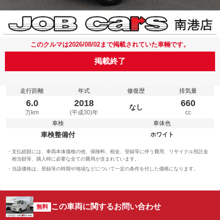
このクルマは2026/08/02まで掲載されていた車輛です。
掲載終了
走行距離
年式
修復歴
排気量
6.0
2018
660
なし
万km
(平成30)年
cc
車検
車体色
車検整備付
ホワイト
支払総額には、車両本体価格の他、保険料、税金、登録等に伴う費用、リサイクル預託金
相当額等、購入時に必要な全ての費用が含まれています。
当該価格は、登録等の時期や地域などについて一定の条件を付した価格になります。
この車両に関するお問い合わせ
無料