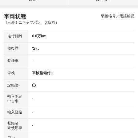
車両状態
装備略号／用語解説
（三菱ミニキャブバン 大阪府）
走行距離
6.0万km
修復歴
なし
禁煙車
-
車検
車検整備付
?
記録簿
輸入認定
-
中古車
輸入経路
-
登録済
-
未使用車
ワン