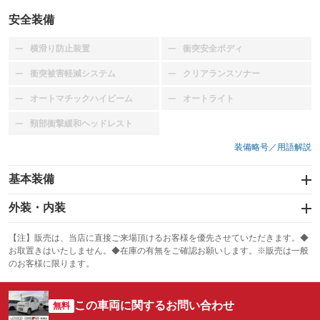
安全装備
横滑り防止装置
衝突安全ボディ
：装備なし
：装備なし
衝突被害軽減システム
クリアランスソナー
：装備なし
：装備なし
オートマチックハイビーム
オートライト
：装備なし
：装備なし
頸部衝撃緩和ヘッドレスト
：装備なし
装備略号／用語解説
基本装備
エアバッグ：運転席/助手席
外装・内装
：装備あり
スライドドア
カーナビ
：装備なし
：装備なし
【注】販売は、当店に直接ご来場頂けるお客様を優先させていただきます。◆
お取置きはいたしません。◆在庫の有無をご確認お願いします。※販売は一般
サンルーフ
ABS
TV
：装備なし
：装備あり
：装備なし
のお客様に限ります。
エアコン
Wエアコン
オーディオ
：装備あり
：装備なし
：装備なし
この車両に関するお問い合わせ
リフトアップ
パワーステアリング
無料
ビジュアル
：装備なし
：装備あり
：装備なし